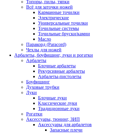
Топоры, пилы, тяпки
Всё для заточки ножей
Карманные точилки
Электрические
Универсальные точилки
Точильные системы
Точильные бруски/камни
Масло
Паракорд (Paracord)
Чехлы для ножей
Арбалеты, боуфишинг, луки и рогатки
Арбалеты
Блочные арбалеты
Рекурсивные арбалеты
Арбалеты-пистолеты
Боуфишинг
Духовые трубки
Луки
Блочные луки
Классические луки
Традиционные луки
Рогатки
Аксессуары, тюнинг, ЗИП
Аксессуары для арбалетов
Запасные плечи