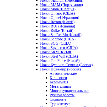
Ножи Magnum (Германия)
Ножи MAM (Португалия)
Ножи Mora (Швеция)
Ножи Ontario (США)
Ножи Opinel (Франция)
Ножи Roxon (Китай)
Ножи RUI (Испания)
Ножи Ruike (Китай)
Ножи SanRenMu (Китай)
Ножи Schrade (США)
Ножи SOG (США)
Ножи Spyderco (США)
Ножи SRM (Китай)
Ножи Steel Will (США)
Ножи Tac-Force (Китай)
Ножи Кузница Семина (Россия)
Ножи Ножемир (Россия)
Автоматические
Балисонги
Керамбиты
Метательные
Многофункциональные
Ручной работы
Складные
Туристические