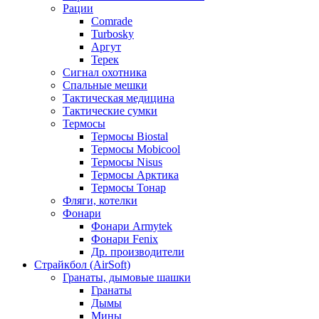
Рации
Comrade
Turbosky
Аргут
Терек
Сигнал охотника
Спальные мешки
Тактическая медицина
Тактические сумки
Термосы
Термосы Biostal
Термосы Mobicool
Термосы Nisus
Термосы Арктика
Термосы Тонар
Фляги, котелки
Фонари
Фонари Armytek
Фонари Fenix
Др. производители
Страйкбол (AirSoft)
Гранаты, дымовые шашки
Гранаты
Дымы
Мины