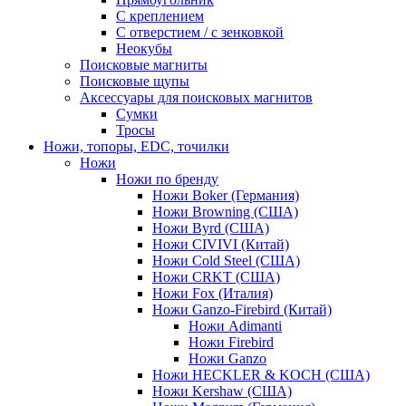
С креплением
С отверстием / с зенковкой
Неокубы
Поисковые магниты
Поисковые щупы
Аксессуары для поисковых магнитов
Сумки
Тросы
Ножи, топоры, EDC, точилки
Ножи
Ножи по бренду
Ножи Boker (Германия)
Ножи Browning (США)
Ножи Byrd (США)
Ножи CIVIVI (Китай)
Ножи Cold Steel (США)
Ножи CRKT (США)
Ножи Fox (Италия)
Ножи Ganzo-Firebird (Китай)
Ножи Adimanti
Ножи Firebird
Ножи Ganzo
Ножи HECKLER & KOCH (США)
Ножи Kershaw (США)