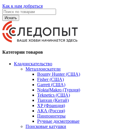
Как к нам добраться
Искать
Категории товаров
Кладоискательство
Металлоискатели
Bounty Hunter (США)
Fisher (США)
Garrett (США)
Nokta|Makro (Турция)
Teknetics (США)
Tianxun (Китай)
XP (Франция)
АКА (Россия)
Пинпоинтеры
Ручные досмотровые
Поисковые катушки