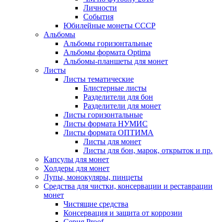
Личности
События
Юбилейные монеты СССР
Альбомы
Альбомы горизонтальные
Альбомы формата Optima
Альбомы-планшеты для монет
Листы
Листы тематические
Блистерные листы
Разделители для бон
Разделители для монет
Листы горизонтальные
Листы формата НУМИС
Листы формата ОПТИМА
Листы для монет
Листы для бон, марок, открыток и пр.
Капсулы для монет
Холдеры для монет
Лупы, монокуляры, пинцеты
Средства для чистки, консервации и реставрации
монет
Чистящие средства
Консервация и защита от коррозии
Серия Proof