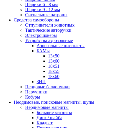
Шарики 6 - 8 мм
Шарики 9 - 12 мм
Сигнальные патроны
Средства самообороны
Отпугиватели животных
Тактические авторучки
Электрошокеры
Устройства аэрозольные
Аэрозольные пистолеты
БАМы
13х50
13х60
18х51
18х55
18х60
ЗИП
Перцовые баллончики
Наручники
Кобуры
Неодимовые, поисковые магниты, щупы
Неодимовые магниты
Большие магниты
Диск / шайба
Квадрат
Прямоугольник