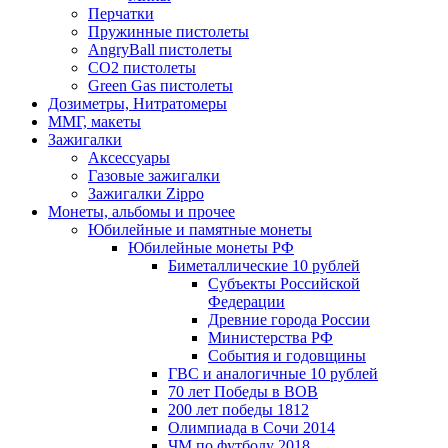
Перчатки
Пружинные пистолеты
AngryBall пистолеты
CO2 пистолеты
Green Gas пистолеты
Дозиметры, Нитратомеры
ММГ, макеты
Зажигалки
Аксессуары
Газовые зажигалки
Зажигалки Zippo
Монеты, альбомы и прочее
Юбилейные и памятные монеты
Юбилейные монеты РФ
Биметаллические 10 рублей
Субъекты Российской
Федерации
Древние города России
Министерства РФ
События и годовщины
ГВС и аналогичные 10 рублей
70 лет Победы в ВОВ
200 лет победы 1812
Олимпиада в Сочи 2014
ЧМ по футболу 2018