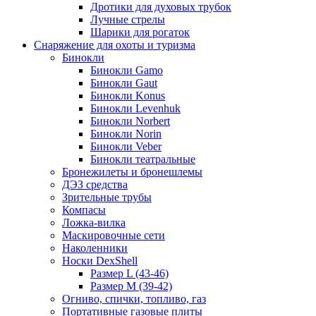
Дротики для духовых трубок
Лучные стрелы
Шарики для рогаток
Снаряжение для охоты и туризма
Бинокли
Бинокли Gamo
Бинокли Gaut
Бинокли Konus
Бинокли Levenhuk
Бинокли Norbert
Бинокли Norin
Бинокли Veber
Бинокли театральные
Бронежилеты и бронешлемы
ДЭЗ средства
Зрительные трубы
Компасы
Ложка-вилка
Маскировочные сети
Наколенники
Носки DexShell
Размер L (43-46)
Размер M (39-42)
Огниво, спички, топливо, газ
Портативные газовые плиты