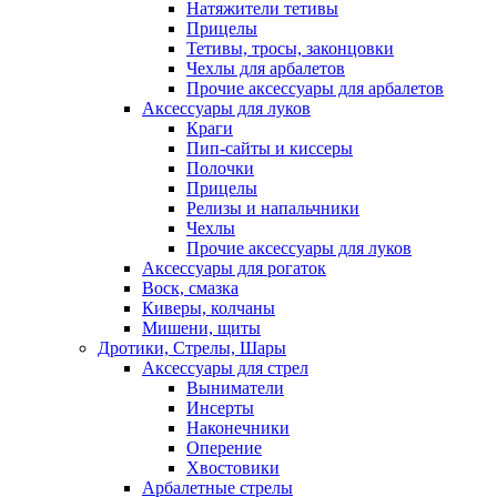
Натяжители тетивы
Прицелы
Тетивы, тросы, законцовки
Чехлы для арбалетов
Прочие аксессуары для арбалетов
Аксессуары для луков
Краги
Пип-сайты и киссеры
Полочки
Прицелы
Релизы и напальчники
Чехлы
Прочие аксессуары для луков
Аксессуары для рогаток
Воск, смазка
Киверы, колчаны
Мишени, щиты
Дротики, Стрелы, Шары
Аксессуары для стрел
Выниматели
Инсерты
Наконечники
Оперение
Хвостовики
Арбалетные стрелы