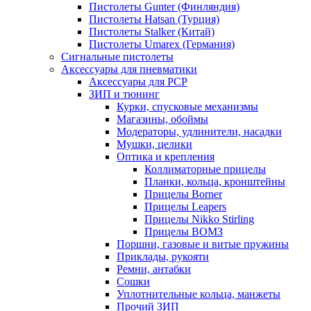
Пистолеты Gunter (Финляндия)
Пистолеты Hatsan (Турция)
Пистолеты Stalker (Китай)
Пистолеты Umarex (Германия)
Сигнальные пистолеты
Аксессуары для пневматики
Аксессуары для PCP
ЗИП и тюнинг
Курки, спусковые механизмы
Магазины, обоймы
Модераторы, удлинители, насадки
Мушки, целики
Оптика и крепления
Коллиматорные прицелы
Планки, кольца, кронштейны
Прицелы Borner
Прицелы Leapers
Прицелы Nikko Stirling
Прицелы ВОМЗ
Поршни, газовые и витые пружины
Приклады, рукояти
Ремни, антабки
Сошки
Уплотнительные кольца, манжеты
Прочий ЗИП