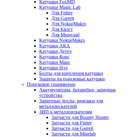
Катушки FoxMD
Катушки Magic Lab
Для Fisher
Для Garrett
Для Nokta|Makro
Для Квэст
Для Минелаб
Катушки Nokta|Makro
Катушки АКА
Катушки Детеч
Катушки Корс
Катушки Марс
Катушки Нэл
Болты для крепления катушки
Защиты на поисковые катушки
Поисковое снаряжение
Аккумуляторы, батарейки, зарядные
устройства
Защитные чехлы, рюкзаки для
металлоискателей
ЗИП к металлоискателям
Запчасти для Bounty Hunter
Запчасти для Fisher
Запчасти для Garrett
Запчасти для Minelab