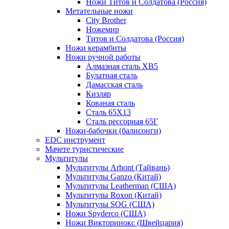
Ножи Титов и Солдатова (Россия)
Метательные ножи
City Brother
Ножемир
Титов и Солдатова (Россия)
Ножи керамбиты
Ножи ручной работы
Алмазная сталь ХВ5
Булатная сталь
Дамасская сталь
Кизляр
Кованая сталь
Сталь 65Х13
Сталь рессорная 65Г
Ножи-бабочки (балисонги)
EDC инструмент
Мачете туристические
Мультитулы
Мультитулы Arhont (Тайвань)
Мультитулы Ganzo (Китай)
Мультитулы Leatherman (США)
Мультитулы Roxon (Китай)
Мультитулы SOG (США)
Ножи Spyderco (США)
Ножи Викторинокс (Швейцария)