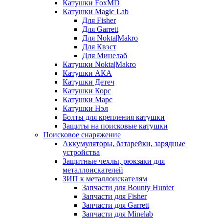
Катушки FoxMD
Катушки Magic Lab
Для Fisher
Для Garrett
Для Nokta|Makro
Для Квэст
Для Минелаб
Катушки Nokta|Makro
Катушки АКА
Катушки Детеч
Катушки Корс
Катушки Марс
Катушки Нэл
Болты для крепления катушки
Защиты на поисковые катушки
Поисковое снаряжение
Аккумуляторы, батарейки, зарядные
устройства
Защитные чехлы, рюкзаки для
металлоискателей
ЗИП к металлоискателям
Запчасти для Bounty Hunter
Запчасти для Fisher
Запчасти для Garrett
Запчасти для Minelab