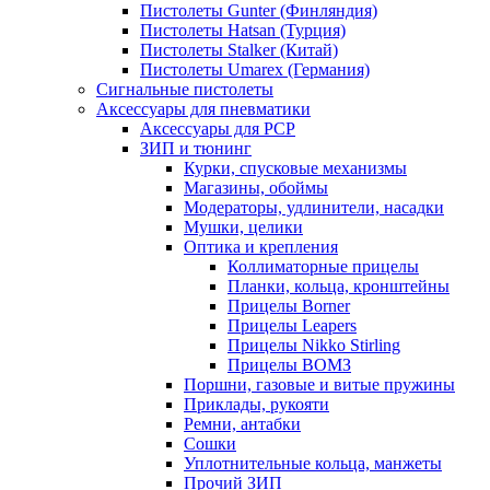
Пистолеты Gunter (Финляндия)
Пистолеты Hatsan (Турция)
Пистолеты Stalker (Китай)
Пистолеты Umarex (Германия)
Сигнальные пистолеты
Аксессуары для пневматики
Аксессуары для PCP
ЗИП и тюнинг
Курки, спусковые механизмы
Магазины, обоймы
Модераторы, удлинители, насадки
Мушки, целики
Оптика и крепления
Коллиматорные прицелы
Планки, кольца, кронштейны
Прицелы Borner
Прицелы Leapers
Прицелы Nikko Stirling
Прицелы ВОМЗ
Поршни, газовые и витые пружины
Приклады, рукояти
Ремни, антабки
Сошки
Уплотнительные кольца, манжеты
Прочий ЗИП