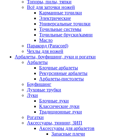
Топоры, пилы, тяпки
Всё для заточки ножей
Карманные точилки
Электрические
Универсальные точилки
Точильные системы
Точильные бруски/камни
Масло
Паракорд (Paracord)
Чехлы для ножей
Арбалеты, боуфишинг, луки и рогатки
Арбалеты
Блочные арбалеты
Рекурсивные арбалеты
Арбалеты-пистолеты
Боуфишинг
Духовые трубки
Луки
Блочные луки
Классические луки
Традиционные луки
Рогатки
Аксессуары, тюнинг, ЗИП
Аксессуары для арбалетов
Запасные плечи