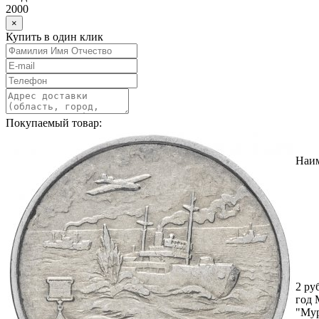
2000
×
Купить в один клик
Покупаемый товар:
Наи
2 ру
год
"Мур