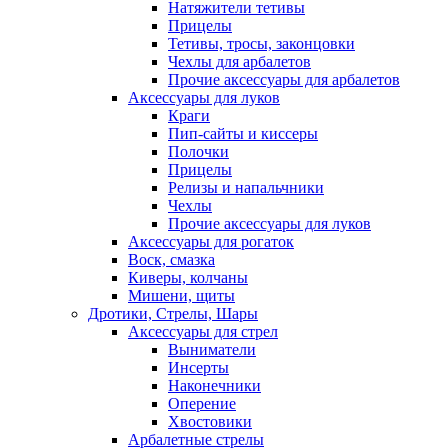
Натяжители тетивы
Прицелы
Тетивы, тросы, законцовки
Чехлы для арбалетов
Прочие аксессуары для арбалетов
Аксессуары для луков
Краги
Пип-сайты и киссеры
Полочки
Прицелы
Релизы и напальчники
Чехлы
Прочие аксессуары для луков
Аксессуары для рогаток
Воск, смазка
Киверы, колчаны
Мишени, щиты
Дротики, Стрелы, Шары
Аксессуары для стрел
Выниматели
Инсерты
Наконечники
Оперение
Хвостовики
Арбалетные стрелы