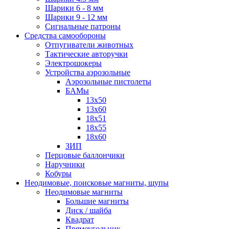
Шарики 6 - 8 мм
Шарики 9 - 12 мм
Сигнальные патроны
Средства самообороны
Отпугиватели животных
Тактические авторучки
Электрошокеры
Устройства аэрозольные
Аэрозольные пистолеты
БАМы
13х50
13х60
18х51
18х55
18х60
ЗИП
Перцовые баллончики
Наручники
Кобуры
Неодимовые, поисковые магниты, щупы
Неодимовые магниты
Большие магниты
Диск / шайба
Квадрат
Прямоугольник