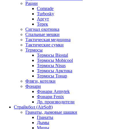
Рации
Comrade
Turbosky
Аргут
Терек
Сигнал охотника
Спальные мешки
Тактическая медицина
Тактические сумки
Термосы
Термосы Biostal
Термосы Mobicool
Термосы Nisus
Термосы Арктика
Термосы Тонар
Фляги, котелки
Фонари
Фонари Armytek
Фонари Fenix
Др. производители
Страйкбол (AirSoft)
Гранаты, дымовые шашки
Гранаты
Дымы
Мины