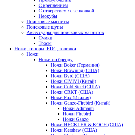
С креплением
С отверстием / с зенковкой
Неокубы
Поисковые магниты
Поисковые щупы
Аксессуары для поисковых магнитов
Сумки
Тросы
Ножи, топоры, EDC, точилки
Ножи
Ножи по бренду
Ножи Boker (Германия)
Ножи Browning (США)
Ножи Byrd (США)
Ножи CIVIVI (Китай)
Ножи Cold Steel (США)
Ножи CRKT (США)
Ножи Fox (Италия)
Ножи Ganzo-Firebird (Китай)
Ножи Adimanti
Ножи Firebird
Ножи Ganzo
Ножи HECKLER & KOCH (США)
Ножи Kershaw (США)