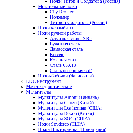
Ножи Титов и Солдатова (Россия)
Метательные ножи
City Brother
Ножемир
Титов и Солдатова (Россия)
Ножи керамбиты
Ножи ручной работы
Алмазная сталь ХВ5
Булатная сталь
Дамасская сталь
Кизляр
Кованая сталь
Сталь 65Х13
Сталь рессорная 65Г
Ножи-бабочки (балисонги)
EDC инструмент
Мачете туристические
Мультитулы
Мультитулы Arhont (Тайвань)
Мультитулы Ganzo (Китай)
Мультитулы Leatherman (США)
Мультитулы Roxon (Китай)
Мультитулы SOG (США)
Ножи Spyderco (США)
Ножи Викторинокс (Швейцария)