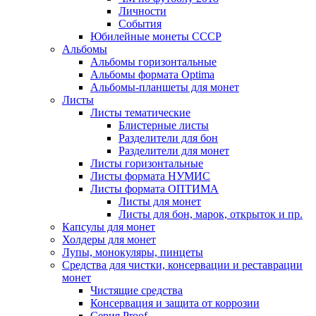
Личности
События
Юбилейные монеты СССР
Альбомы
Альбомы горизонтальные
Альбомы формата Optima
Альбомы-планшеты для монет
Листы
Листы тематические
Блистерные листы
Разделители для бон
Разделители для монет
Листы горизонтальные
Листы формата НУМИС
Листы формата ОПТИМА
Листы для монет
Листы для бон, марок, открыток и пр.
Капсулы для монет
Холдеры для монет
Лупы, монокуляры, пинцеты
Средства для чистки, консервации и реставрации
монет
Чистящие средства
Консервация и защита от коррозии
Серия Proof