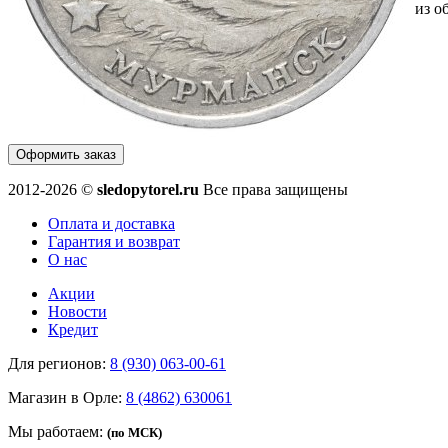
из о
Оформить заказ
2012-2026 ©
sledopytorel.ru
Все права защищены
Оплата и доставка
Гарантия и возврат
О нас
Акции
Новости
Кредит
Для регионов:
8 (930) 063-00-61
Магазин в Орле:
8 (4862) 630061
Мы работаем:
(по МСК)