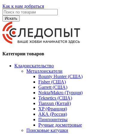
Как к нам добраться
Искать
Категории товаров
Кладоискательство
Металлоискатели
Bounty Hunter (США)
Fisher (США)
Garrett (США)
Nokta|Makro (Турция)
Teknetics (США)
Tianxun (Китай)
XP (Франция)
АКА (Россия)
Пинпоинтеры
Ручные досмотровые
Поисковые катушки