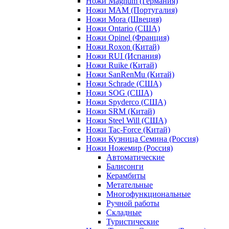
Ножи Magnum (Германия)
Ножи MAM (Португалия)
Ножи Mora (Швеция)
Ножи Ontario (США)
Ножи Opinel (Франция)
Ножи Roxon (Китай)
Ножи RUI (Испания)
Ножи Ruike (Китай)
Ножи SanRenMu (Китай)
Ножи Schrade (США)
Ножи SOG (США)
Ножи Spyderco (США)
Ножи SRM (Китай)
Ножи Steel Will (США)
Ножи Tac-Force (Китай)
Ножи Кузница Семина (Россия)
Ножи Ножемир (Россия)
Автоматические
Балисонги
Керамбиты
Метательные
Многофункциональные
Ручной работы
Складные
Туристические