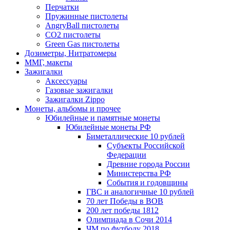
Перчатки
Пружинные пистолеты
AngryBall пистолеты
CO2 пистолеты
Green Gas пистолеты
Дозиметры, Нитратомеры
ММГ, макеты
Зажигалки
Аксессуары
Газовые зажигалки
Зажигалки Zippo
Монеты, альбомы и прочее
Юбилейные и памятные монеты
Юбилейные монеты РФ
Биметаллические 10 рублей
Субъекты Российской
Федерации
Древние города России
Министерства РФ
События и годовщины
ГВС и аналогичные 10 рублей
70 лет Победы в ВОВ
200 лет победы 1812
Олимпиада в Сочи 2014
ЧМ по футболу 2018