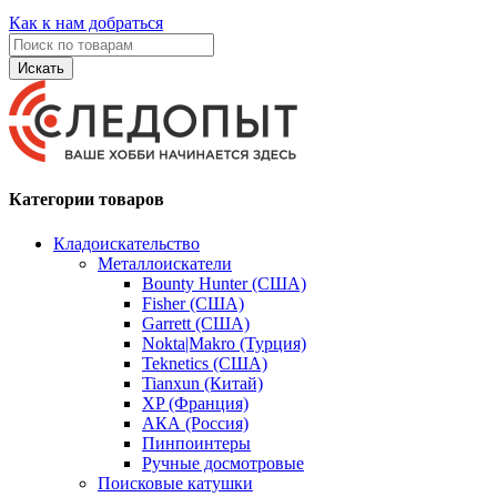
Как к нам добраться
Искать
Категории товаров
Кладоискательство
Металлоискатели
Bounty Hunter (США)
Fisher (США)
Garrett (США)
Nokta|Makro (Турция)
Teknetics (США)
Tianxun (Китай)
XP (Франция)
АКА (Россия)
Пинпоинтеры
Ручные досмотровые
Поисковые катушки