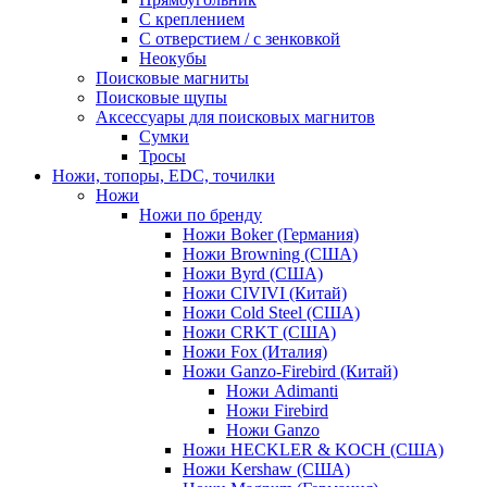
С креплением
С отверстием / с зенковкой
Неокубы
Поисковые магниты
Поисковые щупы
Аксессуары для поисковых магнитов
Сумки
Тросы
Ножи, топоры, EDC, точилки
Ножи
Ножи по бренду
Ножи Boker (Германия)
Ножи Browning (США)
Ножи Byrd (США)
Ножи CIVIVI (Китай)
Ножи Cold Steel (США)
Ножи CRKT (США)
Ножи Fox (Италия)
Ножи Ganzo-Firebird (Китай)
Ножи Adimanti
Ножи Firebird
Ножи Ganzo
Ножи HECKLER & KOCH (США)
Ножи Kershaw (США)