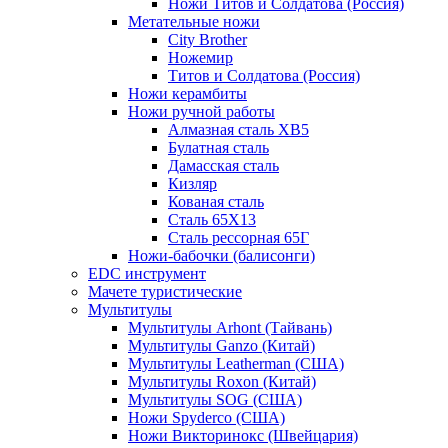
Ножи Титов и Солдатова (Россия)
Метательные ножи
City Brother
Ножемир
Титов и Солдатова (Россия)
Ножи керамбиты
Ножи ручной работы
Алмазная сталь ХВ5
Булатная сталь
Дамасская сталь
Кизляр
Кованая сталь
Сталь 65Х13
Сталь рессорная 65Г
Ножи-бабочки (балисонги)
EDC инструмент
Мачете туристические
Мультитулы
Мультитулы Arhont (Тайвань)
Мультитулы Ganzo (Китай)
Мультитулы Leatherman (США)
Мультитулы Roxon (Китай)
Мультитулы SOG (США)
Ножи Spyderco (США)
Ножи Викторинокс (Швейцария)