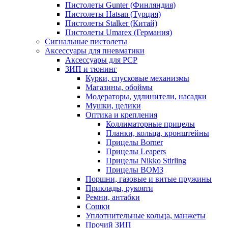
Пистолеты Gunter (Финляндия)
Пистолеты Hatsan (Турция)
Пистолеты Stalker (Китай)
Пистолеты Umarex (Германия)
Сигнальные пистолеты
Аксессуары для пневматики
Аксессуары для PCP
ЗИП и тюнинг
Курки, спусковые механизмы
Магазины, обоймы
Модераторы, удлинители, насадки
Мушки, целики
Оптика и крепления
Коллиматорные прицелы
Планки, кольца, кронштейны
Прицелы Borner
Прицелы Leapers
Прицелы Nikko Stirling
Прицелы ВОМЗ
Поршни, газовые и витые пружины
Приклады, рукояти
Ремни, антабки
Сошки
Уплотнительные кольца, манжеты
Прочий ЗИП