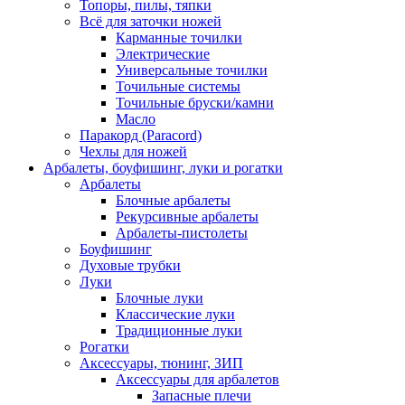
Топоры, пилы, тяпки
Всё для заточки ножей
Карманные точилки
Электрические
Универсальные точилки
Точильные системы
Точильные бруски/камни
Масло
Паракорд (Paracord)
Чехлы для ножей
Арбалеты, боуфишинг, луки и рогатки
Арбалеты
Блочные арбалеты
Рекурсивные арбалеты
Арбалеты-пистолеты
Боуфишинг
Духовые трубки
Луки
Блочные луки
Классические луки
Традиционные луки
Рогатки
Аксессуары, тюнинг, ЗИП
Аксессуары для арбалетов
Запасные плечи