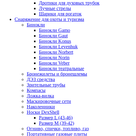
Дротики для духовых трубок
Лучные стрелы
Шарики для рогаток
Снаряжение для охоты и туризма
Бинокли
Бинокли Gamo
Бинокли Gaut
Бинокли Konus
Бинокли Levenhuk
Бинокли Norbert
Бинокли Norin
Бинокли Veber
Бинокли театральные
Бронежилеты и бронешлемы
ДЭЗ средства
Зрительные трубы
Компасы
Ложка-вилка
Маскировочные сети
Наколенники
Носки DexShell
Размер L (43-46)
Размер M (39-42)
Огниво, спички, топливо, газ
Портативные газовые плиты