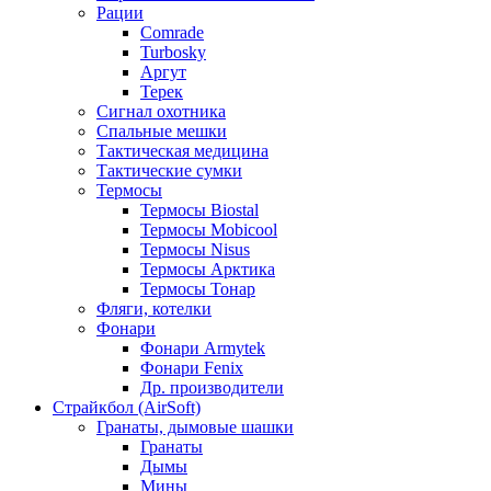
Рации
Comrade
Turbosky
Аргут
Терек
Сигнал охотника
Спальные мешки
Тактическая медицина
Тактические сумки
Термосы
Термосы Biostal
Термосы Mobicool
Термосы Nisus
Термосы Арктика
Термосы Тонар
Фляги, котелки
Фонари
Фонари Armytek
Фонари Fenix
Др. производители
Страйкбол (AirSoft)
Гранаты, дымовые шашки
Гранаты
Дымы
Мины