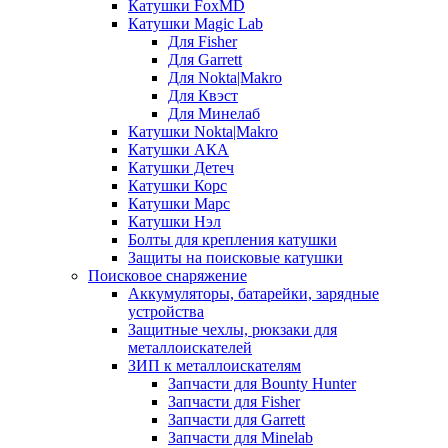
Катушки FoxMD
Катушки Magic Lab
Для Fisher
Для Garrett
Для Nokta|Makro
Для Квэст
Для Минелаб
Катушки Nokta|Makro
Катушки АКА
Катушки Детеч
Катушки Корс
Катушки Марс
Катушки Нэл
Болты для крепления катушки
Защиты на поисковые катушки
Поисковое снаряжение
Аккумуляторы, батарейки, зарядные
устройства
Защитные чехлы, рюкзаки для
металлоискателей
ЗИП к металлоискателям
Запчасти для Bounty Hunter
Запчасти для Fisher
Запчасти для Garrett
Запчасти для Minelab