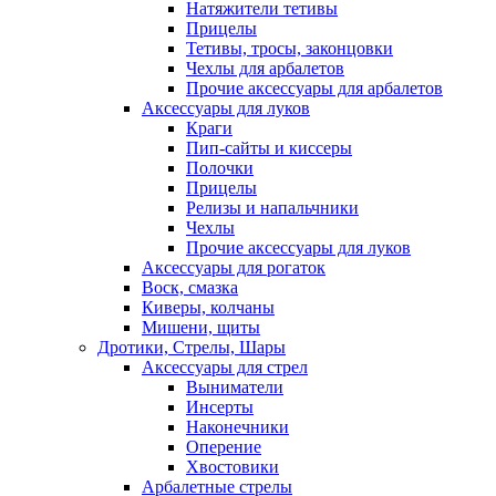
Натяжители тетивы
Прицелы
Тетивы, тросы, законцовки
Чехлы для арбалетов
Прочие аксессуары для арбалетов
Аксессуары для луков
Краги
Пип-сайты и киссеры
Полочки
Прицелы
Релизы и напальчники
Чехлы
Прочие аксессуары для луков
Аксессуары для рогаток
Воск, смазка
Киверы, колчаны
Мишени, щиты
Дротики, Стрелы, Шары
Аксессуары для стрел
Выниматели
Инсерты
Наконечники
Оперение
Хвостовики
Арбалетные стрелы