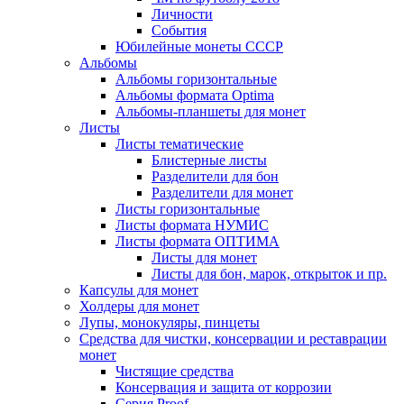
Личности
События
Юбилейные монеты СССР
Альбомы
Альбомы горизонтальные
Альбомы формата Optima
Альбомы-планшеты для монет
Листы
Листы тематические
Блистерные листы
Разделители для бон
Разделители для монет
Листы горизонтальные
Листы формата НУМИС
Листы формата ОПТИМА
Листы для монет
Листы для бон, марок, открыток и пр.
Капсулы для монет
Холдеры для монет
Лупы, монокуляры, пинцеты
Средства для чистки, консервации и реставрации
монет
Чистящие средства
Консервация и защита от коррозии
Серия Proof