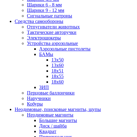
Шарики 6 - 8 мм
Шарики 9 - 12 мм
Сигнальные патроны
Средства самообороны
Отпугиватели животных
Тактические авторучки
Электрошокеры
Устройства аэрозольные
Аэрозольные пистолеты
БАМы
13х50
13х60
18х51
18х55
18х60
ЗИП
Перцовые баллончики
Наручники
Кобуры
Неодимовые, поисковые магниты, щупы
Неодимовые магниты
Большие магниты
Диск / шайба
Квадрат
Прямоугольник