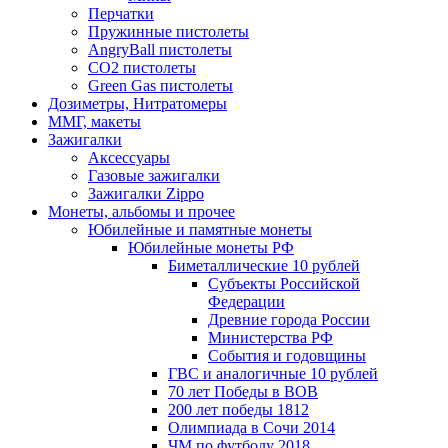
Перчатки
Пружинные пистолеты
AngryBall пистолеты
CO2 пистолеты
Green Gas пистолеты
Дозиметры, Нитратомеры
ММГ, макеты
Зажигалки
Аксессуары
Газовые зажигалки
Зажигалки Zippo
Монеты, альбомы и прочее
Юбилейные и памятные монеты
Юбилейные монеты РФ
Биметаллические 10 рублей
Субъекты Российской
Федерации
Древние города России
Министерства РФ
События и годовщины
ГВС и аналогичные 10 рублей
70 лет Победы в ВОВ
200 лет победы 1812
Олимпиада в Сочи 2014
ЧМ по футболу 2018