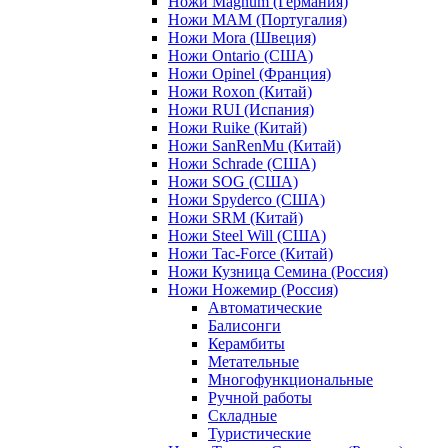
Ножи Magnum (Германия)
Ножи MAM (Португалия)
Ножи Mora (Швеция)
Ножи Ontario (США)
Ножи Opinel (Франция)
Ножи Roxon (Китай)
Ножи RUI (Испания)
Ножи Ruike (Китай)
Ножи SanRenMu (Китай)
Ножи Schrade (США)
Ножи SOG (США)
Ножи Spyderco (США)
Ножи SRM (Китай)
Ножи Steel Will (США)
Ножи Tac-Force (Китай)
Ножи Кузница Семина (Россия)
Ножи Ножемир (Россия)
Автоматические
Балисонги
Керамбиты
Метательные
Многофункциональные
Ручной работы
Складные
Туристические