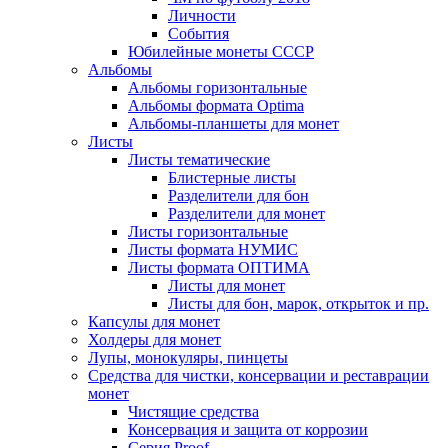
Личности
События
Юбилейные монеты СССР
Альбомы
Альбомы горизонтальные
Альбомы формата Optima
Альбомы-планшеты для монет
Листы
Листы тематические
Блистерные листы
Разделители для бон
Разделители для монет
Листы горизонтальные
Листы формата НУМИС
Листы формата ОПТИМА
Листы для монет
Листы для бон, марок, открыток и пр.
Капсулы для монет
Холдеры для монет
Лупы, монокуляры, пинцеты
Средства для чистки, консервации и реставрации
монет
Чистящие средства
Консервация и защита от коррозии
Серия Proof