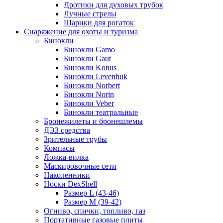
Дротики для духовых трубок
Лучные стрелы
Шарики для рогаток
Снаряжение для охоты и туризма
Бинокли
Бинокли Gamo
Бинокли Gaut
Бинокли Konus
Бинокли Levenhuk
Бинокли Norbert
Бинокли Norin
Бинокли Veber
Бинокли театральные
Бронежилеты и бронешлемы
ДЭЗ средства
Зрительные трубы
Компасы
Ложка-вилка
Маскировочные сети
Наколенники
Носки DexShell
Размер L (43-46)
Размер M (39-42)
Огниво, спички, топливо, газ
Портативные газовые плиты