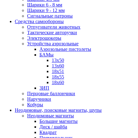
Шарики 6 - 8 мм
Шарики 9 - 12 мм
Сигнальные патроны
Средства самообороны
Отпугиватели животных
Тактические авторучки
Электрошокеры
Устройства аэрозольные
Аэрозольные пистолеты
БАМы
13х50
13х60
18х51
18х55
18х60
ЗИП
Перцовые баллончики
Наручники
Кобуры
Неодимовые, поисковые магниты, щупы
Неодимовые магниты
Большие магниты
Диск / шайба
Квадрат
Прямоугольник