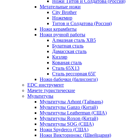
Ножи Титов и Солдатова (Россия)
Метательные ножи
City Brother
Ножемир
Титов и Солдатова (Россия)
Ножи керамбиты
Ножи ручной работы
Алмазная сталь ХВ5
Булатная сталь
Дамасская сталь
Кизляр
Кованая сталь
Сталь 65Х13
Сталь рессорная 65Г
Ножи-бабочки (балисонги)
EDC инструмент
Мачете туристические
Мультитулы
Мультитулы Arhont (Тайвань)
Мультитулы Ganzo (Китай)
Мультитулы Leatherman (США)
Мультитулы Roxon (Китай)
Мультитулы SOG (США)
Ножи Spyderco (США)
Ножи Викторинокс (Швейцария)