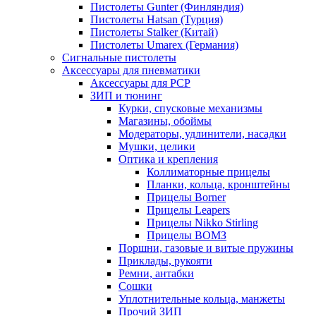
Пистолеты Gunter (Финляндия)
Пистолеты Hatsan (Турция)
Пистолеты Stalker (Китай)
Пистолеты Umarex (Германия)
Сигнальные пистолеты
Аксессуары для пневматики
Аксессуары для PCP
ЗИП и тюнинг
Курки, спусковые механизмы
Магазины, обоймы
Модераторы, удлинители, насадки
Мушки, целики
Оптика и крепления
Коллиматорные прицелы
Планки, кольца, кронштейны
Прицелы Borner
Прицелы Leapers
Прицелы Nikko Stirling
Прицелы ВОМЗ
Поршни, газовые и витые пружины
Приклады, рукояти
Ремни, антабки
Сошки
Уплотнительные кольца, манжеты
Прочий ЗИП