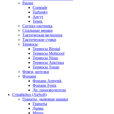
Рации
Comrade
Turbosky
Аргут
Терек
Сигнал охотника
Спальные мешки
Тактическая медицина
Тактические сумки
Термосы
Термосы Biostal
Термосы Mobicool
Термосы Nisus
Термосы Арктика
Термосы Тонар
Фляги, котелки
Фонари
Фонари Armytek
Фонари Fenix
Др. производители
Страйкбол (AirSoft)
Гранаты, дымовые шашки
Гранаты
Дымы
Мины