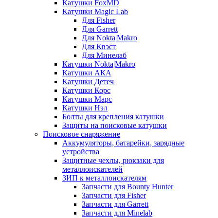
Катушки FoxMD
Катушки Magic Lab
Для Fisher
Для Garrett
Для Nokta|Makro
Для Квэст
Для Минелаб
Катушки Nokta|Makro
Катушки АКА
Катушки Детеч
Катушки Корс
Катушки Марс
Катушки Нэл
Болты для крепления катушки
Защиты на поисковые катушки
Поисковое снаряжение
Аккумуляторы, батарейки, зарядные
устройства
Защитные чехлы, рюкзаки для
металлоискателей
ЗИП к металлоискателям
Запчасти для Bounty Hunter
Запчасти для Fisher
Запчасти для Garrett
Запчасти для Minelab