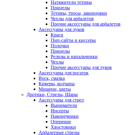
Натяжители тетивы
Прицелы
Тетивы, тросы, законцовки
Чехлы для арбалетов
Прочие аксессуары для арбалетов
Аксессуары для луков
Краги
Пип-сайты и киссеры
Полочки
Прицелы
Релизы и напальчники
Чехлы
Прочие аксессуары для луков
Аксессуары для рогаток
Воск, смазка
Киверы, колчаны
Мишени, щиты
Дротики, Стрелы, Шары
Аксессуары для стрел
Выниматели
Инсерты
Наконечники
Оперение
Хвостовики
Арбалетные стрелы