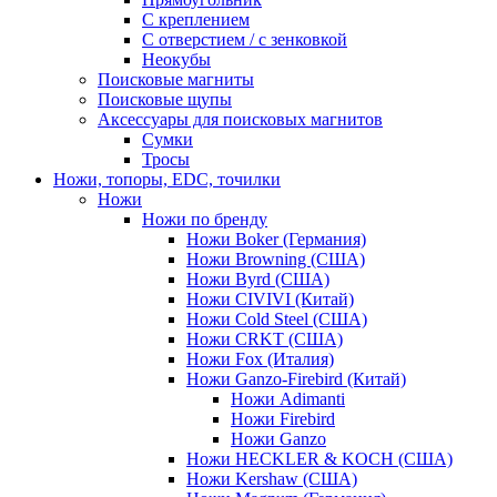
С креплением
С отверстием / с зенковкой
Неокубы
Поисковые магниты
Поисковые щупы
Аксессуары для поисковых магнитов
Сумки
Тросы
Ножи, топоры, EDC, точилки
Ножи
Ножи по бренду
Ножи Boker (Германия)
Ножи Browning (США)
Ножи Byrd (США)
Ножи CIVIVI (Китай)
Ножи Cold Steel (США)
Ножи CRKT (США)
Ножи Fox (Италия)
Ножи Ganzo-Firebird (Китай)
Ножи Adimanti
Ножи Firebird
Ножи Ganzo
Ножи HECKLER & KOCH (США)
Ножи Kershaw (США)