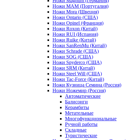
Ножи Magnum (Германия)
Ножи MAM (Португалия)
Ножи Mora (Швеция)
Ножи Ontario (США)
Ножи Opinel (Франция)
Ножи Roxon (Китай)
Ножи RUI (Испания)
Ножи Ruike (Китай)
Ножи SanRenMu (Китай)
Ножи Schrade (США)
Ножи SOG (США)
Ножи Spyderco (США)
Ножи SRM (Китай)
Ножи Steel Will (США)
Ножи Tac-Force (Китай)
Ножи Кузница Семина (Россия)
Ножи Ножемир (Россия)
Автоматические
Балисонги
Керамбиты
Метательные
Многофункциональные
Ручной работы
Складные
Туристические