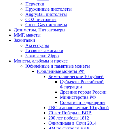
Перчатки
Пружинные пистолеты
AngryBall пистолеты
CO2 пистолеты
Green Gas пистолеты
Дозиметры, Нитратомеры
ММГ, макеты
Зажигалки
Аксессуары
Газовые зажигалки
Зажигалки Zippo
Монеты, альбомы и прочее
Юбилейные и памятные монеты
Юбилейные монеты РФ
Биметаллические 10 рублей
Субъекты Российской
Федерации
Древние города России
Министерства РФ
События и годовщины
ГВС и аналогичные 10 рублей
70 лет Победы в ВОВ
200 лет победы 1812
Олимпиада в Сочи 2014
ЧМ по футболу 2018