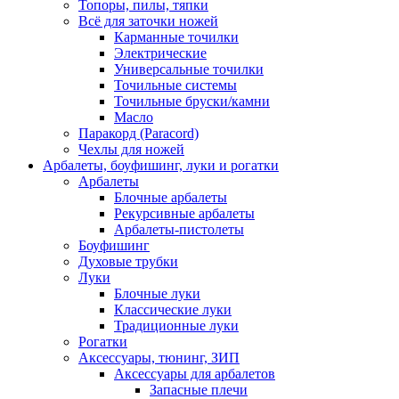
Топоры, пилы, тяпки
Всё для заточки ножей
Карманные точилки
Электрические
Универсальные точилки
Точильные системы
Точильные бруски/камни
Масло
Паракорд (Paracord)
Чехлы для ножей
Арбалеты, боуфишинг, луки и рогатки
Арбалеты
Блочные арбалеты
Рекурсивные арбалеты
Арбалеты-пистолеты
Боуфишинг
Духовые трубки
Луки
Блочные луки
Классические луки
Традиционные луки
Рогатки
Аксессуары, тюнинг, ЗИП
Аксессуары для арбалетов
Запасные плечи