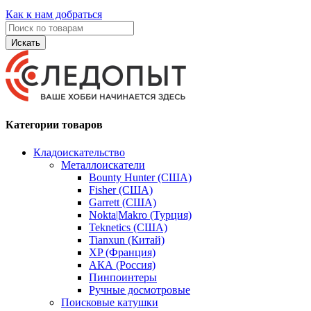
Как к нам добраться
Искать
Категории товаров
Кладоискательство
Металлоискатели
Bounty Hunter (США)
Fisher (США)
Garrett (США)
Nokta|Makro (Турция)
Teknetics (США)
Tianxun (Китай)
XP (Франция)
АКА (Россия)
Пинпоинтеры
Ручные досмотровые
Поисковые катушки