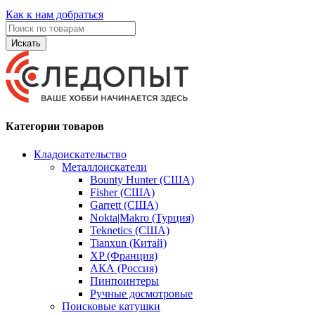
Как к нам добраться
Искать
Категории товаров
Кладоискательство
Металлоискатели
Bounty Hunter (США)
Fisher (США)
Garrett (США)
Nokta|Makro (Турция)
Teknetics (США)
Tianxun (Китай)
XP (Франция)
АКА (Россия)
Пинпоинтеры
Ручные досмотровые
Поисковые катушки