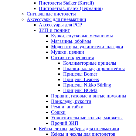
Пистолеты Stalker (Китай)
Пистолеты Umarex (Германия)
Сигнальные пистолеты
Аксессуары для пневматики
Аксессуары для PCP
ЗИП и тюнинг
Курки, спусковые механизмы
Магазины, обоймы
Модераторы, удлинители, насадки
Мушки, целики
Оптика и крепления
Коллиматорные прицелы
Планки, кольца, кронштейны
Прицелы Borner
Прицелы Leapers
Прицелы Nikko Stirling
Прицелы ВОМЗ
Поршни, газовые и витые пружины
Приклады, рукояти
Ремни, антабки
Сошки
Уплотнительные кольца, манжеты
Прочий ЗИП
Кейсы, чехлы, кобуры для пневматики
Кейсы и чехлы для пистолетов