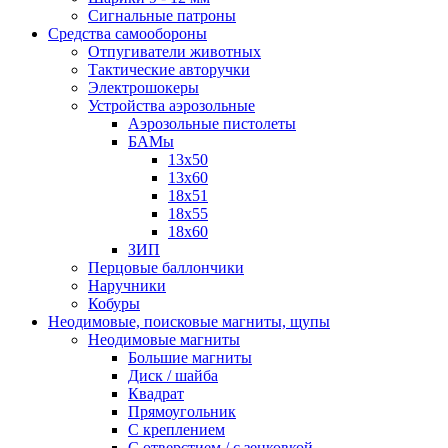
Сигнальные патроны
Средства самообороны
Отпугиватели животных
Тактические авторучки
Электрошокеры
Устройства аэрозольные
Аэрозольные пистолеты
БАМы
13х50
13х60
18х51
18х55
18х60
ЗИП
Перцовые баллончики
Наручники
Кобуры
Неодимовые, поисковые магниты, щупы
Неодимовые магниты
Большие магниты
Диск / шайба
Квадрат
Прямоугольник
С креплением
С отверстием / с зенковкой