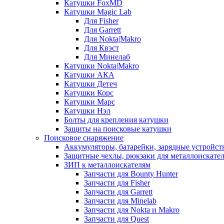
Катушки FoxMD
Катушки Magic Lab
Для Fisher
Для Garrett
Для Nokta|Makro
Для Квэст
Для Минелаб
Катушки Nokta|Makro
Катушки АКА
Катушки Детеч
Катушки Корс
Катушки Марс
Катушки Нэл
Болты для крепления катушки
Защиты на поисковые катушки
Поисковое снаряжение
Аккумуляторы, батарейки, зарядные устройст
Защитные чехлы, рюкзаки для металлоискате
ЗИП к металлоискателям
Запчасти для Bounty Hunter
Запчасти для Fisher
Запчасти для Garrett
Запчасти для Minelab
Запчасти для Nokta и Makro
Запчасти для Quest