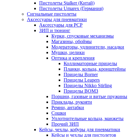
Пистолеты Stalker (Китай)
Пистолеты Umarex (Германия)
Сигнальные пистолеты
Аксессуары для пневматики
Аксессуары для PCP
ЗИП и тюнинг
Курки, спусковые механизмы
Магазины, обоймы
Модераторы, удлинители, насадки
Мушки, целики
Оптика и крепления
Коллиматорные прицелы
Планки, кольца, кронштейны
Прицелы Borner
Прицелы Leapers
Прицелы Nikko Stirling
Прицелы ВОМЗ
Поршни, газовые и витые пружины
Приклады, рукояти
Ремни, антабки
Сошки
Уплотнительные кольца, манжеты
Прочий ЗИП
Кейсы, чехлы, кобуры для пневматики
Кейсы и чехлы для пистолетов