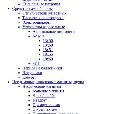
Сигнальные патроны
Средства самообороны
Отпугиватели животных
Тактические авторучки
Электрошокеры
Устройства аэрозольные
Аэрозольные пистолеты
БАМы
13х50
13х60
18х51
18х55
18х60
ЗИП
Перцовые баллончики
Наручники
Кобуры
Неодимовые, поисковые магниты, щупы
Неодимовые магниты
Большие магниты
Диск / шайба
Квадрат
Прямоугольник
С креплением
С отверстием / с зенковкой