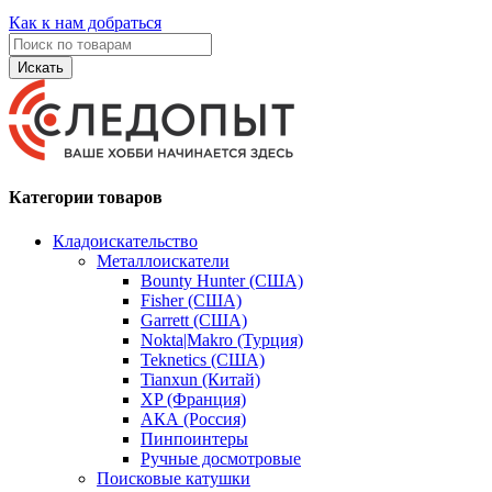
Как к нам добраться
Искать
Категории товаров
Кладоискательство
Металлоискатели
Bounty Hunter (США)
Fisher (США)
Garrett (США)
Nokta|Makro (Турция)
Teknetics (США)
Tianxun (Китай)
XP (Франция)
АКА (Россия)
Пинпоинтеры
Ручные досмотровые
Поисковые катушки