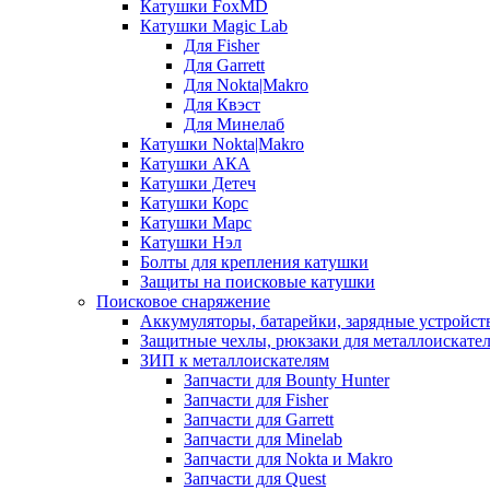
Катушки FoxMD
Катушки Magic Lab
Для Fisher
Для Garrett
Для Nokta|Makro
Для Квэст
Для Минелаб
Катушки Nokta|Makro
Катушки АКА
Катушки Детеч
Катушки Корс
Катушки Марс
Катушки Нэл
Болты для крепления катушки
Защиты на поисковые катушки
Поисковое снаряжение
Аккумуляторы, батарейки, зарядные устройст
Защитные чехлы, рюкзаки для металлоискате
ЗИП к металлоискателям
Запчасти для Bounty Hunter
Запчасти для Fisher
Запчасти для Garrett
Запчасти для Minelab
Запчасти для Nokta и Makro
Запчасти для Quest