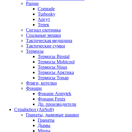
Рации
Comrade
Turbosky
Аргут
Терек
Сигнал охотника
Спальные мешки
Тактическая медицина
Тактические сумки
Термосы
Термосы Biostal
Термосы Mobicool
Термосы Nisus
Термосы Арктика
Термосы Тонар
Фляги, котелки
Фонари
Фонари Armytek
Фонари Fenix
Др. производители
Страйкбол (AirSoft)
Гранаты, дымовые шашки
Гранаты
Дымы
Мины