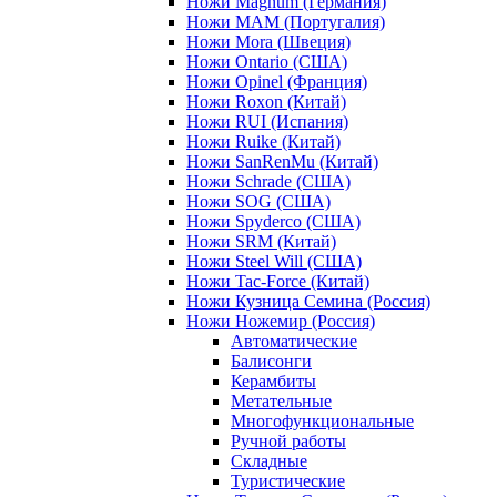
Ножи Magnum (Германия)
Ножи MAM (Португалия)
Ножи Mora (Швеция)
Ножи Ontario (США)
Ножи Opinel (Франция)
Ножи Roxon (Китай)
Ножи RUI (Испания)
Ножи Ruike (Китай)
Ножи SanRenMu (Китай)
Ножи Schrade (США)
Ножи SOG (США)
Ножи Spyderco (США)
Ножи SRM (Китай)
Ножи Steel Will (США)
Ножи Tac-Force (Китай)
Ножи Кузница Семина (Россия)
Ножи Ножемир (Россия)
Автоматические
Балисонги
Керамбиты
Метательные
Многофункциональные
Ручной работы
Складные
Туристические