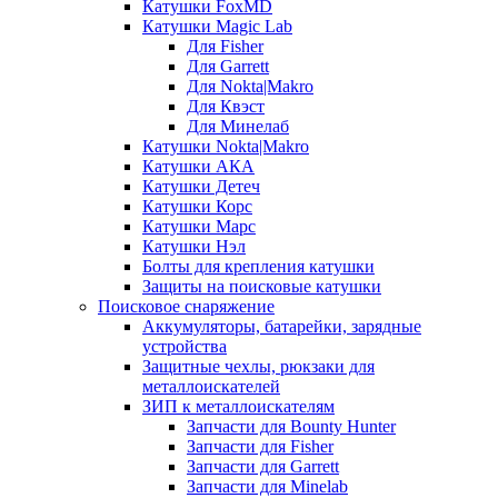
Катушки FoxMD
Катушки Magic Lab
Для Fisher
Для Garrett
Для Nokta|Makro
Для Квэст
Для Минелаб
Катушки Nokta|Makro
Катушки АКА
Катушки Детеч
Катушки Корс
Катушки Марс
Катушки Нэл
Болты для крепления катушки
Защиты на поисковые катушки
Поисковое снаряжение
Аккумуляторы, батарейки, зарядные
устройства
Защитные чехлы, рюкзаки для
металлоискателей
ЗИП к металлоискателям
Запчасти для Bounty Hunter
Запчасти для Fisher
Запчасти для Garrett
Запчасти для Minelab