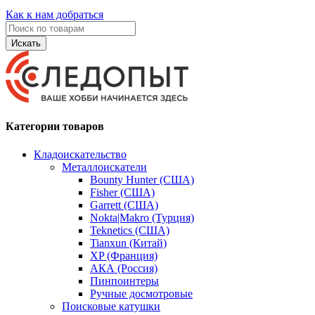
Как к нам добраться
Искать
Категории товаров
Кладоискательство
Металлоискатели
Bounty Hunter (США)
Fisher (США)
Garrett (США)
Nokta|Makro (Турция)
Teknetics (США)
Tianxun (Китай)
XP (Франция)
АКА (Россия)
Пинпоинтеры
Ручные досмотровые
Поисковые катушки