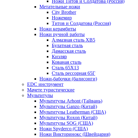
Ножи Титов и Солдатова (Россия)
Метательные ножи
City Brother
Ножемир
Титов и Солдатова (Россия)
Ножи керамбиты
Ножи ручной работы
Алмазная сталь ХВ5
Булатная сталь
Дамасская сталь
Кизляр
Кованая сталь
Сталь 65Х13
Сталь рессорная 65Г
Ножи-бабочки (балисонги)
EDC инструмент
Мачете туристические
Мультитулы
Мультитулы Arhont (Тайвань)
Мультитулы Ganzo (Китай)
Мультитулы Leatherman (США)
Мультитулы Roxon (Китай)
Мультитулы SOG (США)
Ножи Spyderco (США)
Ножи Викторинокс (Швейцария)