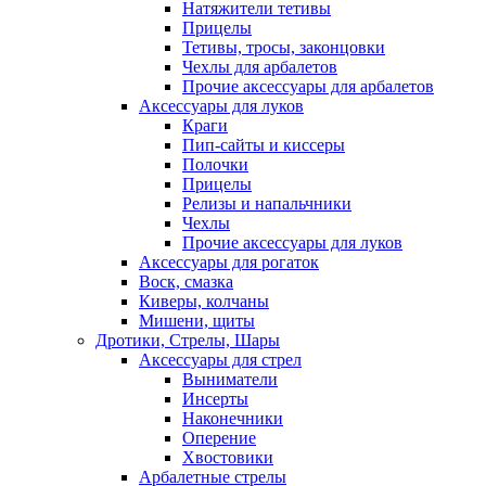
Натяжители тетивы
Прицелы
Тетивы, тросы, законцовки
Чехлы для арбалетов
Прочие аксессуары для арбалетов
Аксессуары для луков
Краги
Пип-сайты и киссеры
Полочки
Прицелы
Релизы и напальчники
Чехлы
Прочие аксессуары для луков
Аксессуары для рогаток
Воск, смазка
Киверы, колчаны
Мишени, щиты
Дротики, Стрелы, Шары
Аксессуары для стрел
Выниматели
Инсерты
Наконечники
Оперение
Хвостовики
Арбалетные стрелы