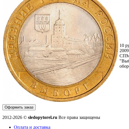
10 р
2009
СП
"Выб
обор
Оформить заказ
2012-2026 ©
sledopytorel.ru
Все права защищены
Оплата и доставка