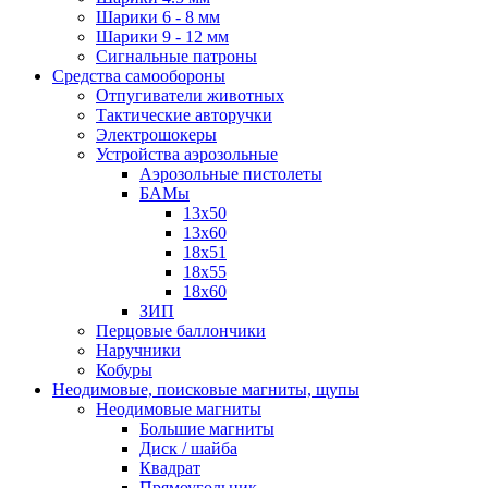
Шарики 6 - 8 мм
Шарики 9 - 12 мм
Сигнальные патроны
Средства самообороны
Отпугиватели животных
Тактические авторучки
Электрошокеры
Устройства аэрозольные
Аэрозольные пистолеты
БАМы
13х50
13х60
18х51
18х55
18х60
ЗИП
Перцовые баллончики
Наручники
Кобуры
Неодимовые, поисковые магниты, щупы
Неодимовые магниты
Большие магниты
Диск / шайба
Квадрат
Прямоугольник