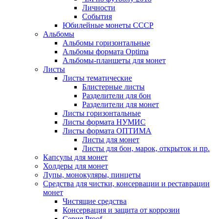
Личности
События
Юбилейные монеты СССР
Альбомы
Альбомы горизонтальные
Альбомы формата Optima
Альбомы-планшеты для монет
Листы
Листы тематические
Блистерные листы
Разделители для бон
Разделители для монет
Листы горизонтальные
Листы формата НУМИС
Листы формата ОПТИМА
Листы для монет
Листы для бон, марок, открыток и пр.
Капсулы для монет
Холдеры для монет
Лупы, монокуляры, пинцеты
Средства для чистки, консервации и реставрации
монет
Чистящие средства
Консервация и защита от коррозии
Серия Proof