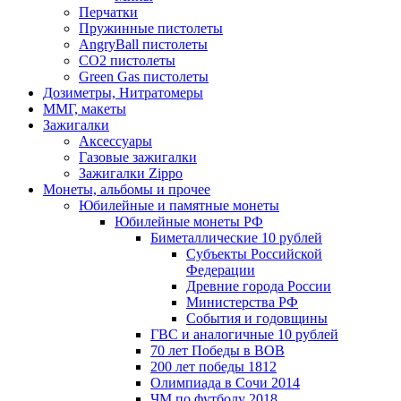
Перчатки
Пружинные пистолеты
AngryBall пистолеты
CO2 пистолеты
Green Gas пистолеты
Дозиметры, Нитратомеры
ММГ, макеты
Зажигалки
Аксессуары
Газовые зажигалки
Зажигалки Zippo
Монеты, альбомы и прочее
Юбилейные и памятные монеты
Юбилейные монеты РФ
Биметаллические 10 рублей
Субъекты Российской
Федерации
Древние города России
Министерства РФ
События и годовщины
ГВС и аналогичные 10 рублей
70 лет Победы в ВОВ
200 лет победы 1812
Олимпиада в Сочи 2014
ЧМ по футболу 2018