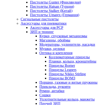
Пистолеты Gunter (Финляндия)
Пистолеты Hatsan (Турция)
Пистолеты Stalker (Китай)
Пистолеты Umarex (Германия)
Сигнальные пистолеты
Аксессуары для пневматики
Аксессуары для PCP
ЗИП и тюнинг
Курки, спусковые механизмы
Магазины, обоймы
Модераторы, удлинители, насадки
Мушки, целики
Оптика и крепления
Коллиматорные прицелы
Планки, кольца, кронштейны
Прицелы Borner
Прицелы Leapers
Прицелы Nikko Stirling
Прицелы ВОМЗ
Поршни, газовые и витые пружины
Приклады, рукояти
Ремни, антабки
Сошки
Уплотнительные кольца, манжеты
Прочий ЗИП