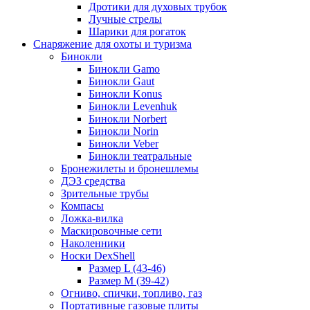
Дротики для духовых трубок
Лучные стрелы
Шарики для рогаток
Снаряжение для охоты и туризма
Бинокли
Бинокли Gamo
Бинокли Gaut
Бинокли Konus
Бинокли Levenhuk
Бинокли Norbert
Бинокли Norin
Бинокли Veber
Бинокли театральные
Бронежилеты и бронешлемы
ДЭЗ средства
Зрительные трубы
Компасы
Ложка-вилка
Маскировочные сети
Наколенники
Носки DexShell
Размер L (43-46)
Размер M (39-42)
Огниво, спички, топливо, газ
Портативные газовые плиты