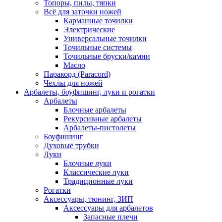
Топоры, пилы, тяпки
Всё для заточки ножей
Карманные точилки
Электрические
Универсальные точилки
Точильные системы
Точильные бруски/камни
Масло
Паракорд (Paracord)
Чехлы для ножей
Арбалеты, боуфишинг, луки и рогатки
Арбалеты
Блочные арбалеты
Рекурсивные арбалеты
Арбалеты-пистолеты
Боуфишинг
Духовые трубки
Луки
Блочные луки
Классические луки
Традиционные луки
Рогатки
Аксессуары, тюнинг, ЗИП
Аксессуары для арбалетов
Запасные плечи