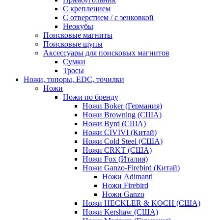
С креплением
С отверстием / с зенковкой
Неокубы
Поисковые магниты
Поисковые щупы
Аксессуары для поисковых магнитов
Сумки
Тросы
Ножи, топоры, EDC, точилки
Ножи
Ножи по бренду
Ножи Boker (Германия)
Ножи Browning (США)
Ножи Byrd (США)
Ножи CIVIVI (Китай)
Ножи Cold Steel (США)
Ножи CRKT (США)
Ножи Fox (Италия)
Ножи Ganzo-Firebird (Китай)
Ножи Adimanti
Ножи Firebird
Ножи Ganzo
Ножи HECKLER & KOCH (США)
Ножи Kershaw (США)