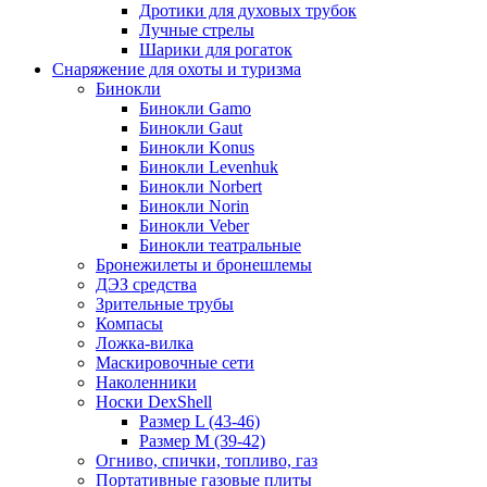
Дротики для духовых трубок
Лучные стрелы
Шарики для рогаток
Снаряжение для охоты и туризма
Бинокли
Бинокли Gamo
Бинокли Gaut
Бинокли Konus
Бинокли Levenhuk
Бинокли Norbert
Бинокли Norin
Бинокли Veber
Бинокли театральные
Бронежилеты и бронешлемы
ДЭЗ средства
Зрительные трубы
Компасы
Ложка-вилка
Маскировочные сети
Наколенники
Носки DexShell
Размер L (43-46)
Размер M (39-42)
Огниво, спички, топливо, газ
Портативные газовые плиты