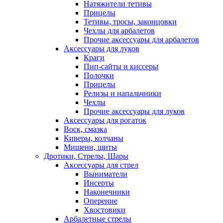
Натяжители тетивы
Прицелы
Тетивы, тросы, законцовки
Чехлы для арбалетов
Прочие аксессуары для арбалетов
Аксессуары для луков
Краги
Пип-сайты и киссеры
Полочки
Прицелы
Релизы и напальчники
Чехлы
Прочие аксессуары для луков
Аксессуары для рогаток
Воск, смазка
Киверы, колчаны
Мишени, щиты
Дротики, Стрелы, Шары
Аксессуары для стрел
Выниматели
Инсерты
Наконечники
Оперение
Хвостовики
Арбалетные стрелы