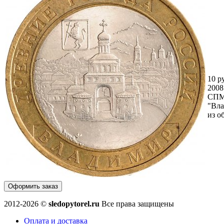
10 р
2008
СП
"Вла
из о
Оформить заказ
2012-2026 ©
sledopytorel.ru
Все права защищены
Оплата и доставка