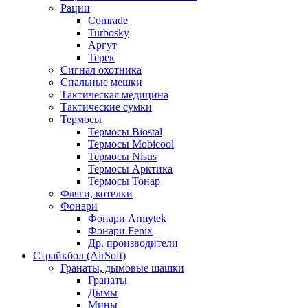
Рации
Comrade
Turbosky
Аргут
Терек
Сигнал охотника
Спальные мешки
Тактическая медицина
Тактические сумки
Термосы
Термосы Biostal
Термосы Mobicool
Термосы Nisus
Термосы Арктика
Термосы Тонар
Фляги, котелки
Фонари
Фонари Armytek
Фонари Fenix
Др. производители
Страйкбол (AirSoft)
Гранаты, дымовые шашки
Гранаты
Дымы
Мины