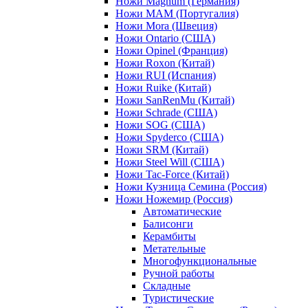
Ножи Magnum (Германия)
Ножи MAM (Португалия)
Ножи Mora (Швеция)
Ножи Ontario (США)
Ножи Opinel (Франция)
Ножи Roxon (Китай)
Ножи RUI (Испания)
Ножи Ruike (Китай)
Ножи SanRenMu (Китай)
Ножи Schrade (США)
Ножи SOG (США)
Ножи Spyderco (США)
Ножи SRM (Китай)
Ножи Steel Will (США)
Ножи Tac-Force (Китай)
Ножи Кузница Семина (Россия)
Ножи Ножемир (Россия)
Автоматические
Балисонги
Керамбиты
Метательные
Многофункциональные
Ручной работы
Складные
Туристические