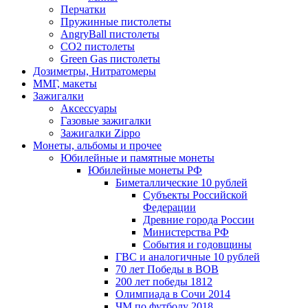
Перчатки
Пружинные пистолеты
AngryBall пистолеты
CO2 пистолеты
Green Gas пистолеты
Дозиметры, Нитратомеры
ММГ, макеты
Зажигалки
Аксессуары
Газовые зажигалки
Зажигалки Zippo
Монеты, альбомы и прочее
Юбилейные и памятные монеты
Юбилейные монеты РФ
Биметаллические 10 рублей
Субъекты Российской
Федерации
Древние города России
Министерства РФ
События и годовщины
ГВС и аналогичные 10 рублей
70 лет Победы в ВОВ
200 лет победы 1812
Олимпиада в Сочи 2014
ЧМ по футболу 2018