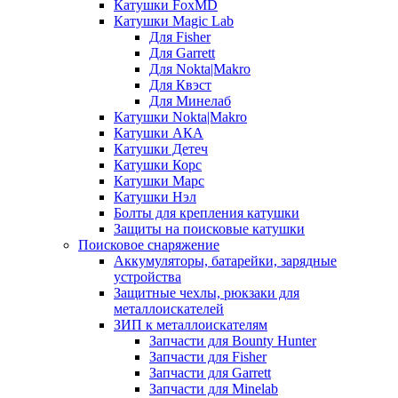
Катушки FoxMD
Катушки Magic Lab
Для Fisher
Для Garrett
Для Nokta|Makro
Для Квэст
Для Минелаб
Катушки Nokta|Makro
Катушки АКА
Катушки Детеч
Катушки Корс
Катушки Марс
Катушки Нэл
Болты для крепления катушки
Защиты на поисковые катушки
Поисковое снаряжение
Аккумуляторы, батарейки, зарядные
устройства
Защитные чехлы, рюкзаки для
металлоискателей
ЗИП к металлоискателям
Запчасти для Bounty Hunter
Запчасти для Fisher
Запчасти для Garrett
Запчасти для Minelab