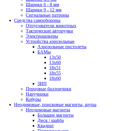
Шарики 6 - 8 мм
Шарики 9 - 12 мм
Сигнальные патроны
Средства самообороны
Отпугиватели животных
Тактические авторучки
Электрошокеры
Устройства аэрозольные
Аэрозольные пистолеты
БАМы
13х50
13х60
18х51
18х55
18х60
ЗИП
Перцовые баллончики
Наручники
Кобуры
Неодимовые, поисковые магниты, щупы
Неодимовые магниты
Большие магниты
Диск / шайба
Квадрат
Прямоугольник