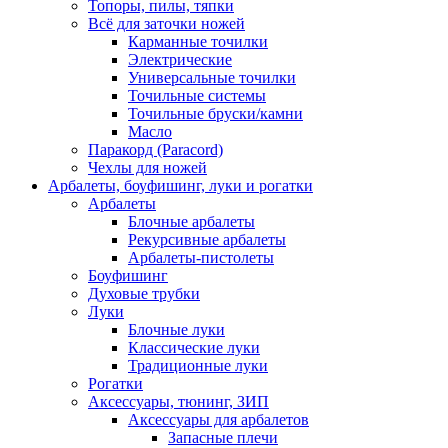
Топоры, пилы, тяпки
Всё для заточки ножей
Карманные точилки
Электрические
Универсальные точилки
Точильные системы
Точильные бруски/камни
Масло
Паракорд (Paracord)
Чехлы для ножей
Арбалеты, боуфишинг, луки и рогатки
Арбалеты
Блочные арбалеты
Рекурсивные арбалеты
Арбалеты-пистолеты
Боуфишинг
Духовые трубки
Луки
Блочные луки
Классические луки
Традиционные луки
Рогатки
Аксессуары, тюнинг, ЗИП
Аксессуары для арбалетов
Запасные плечи