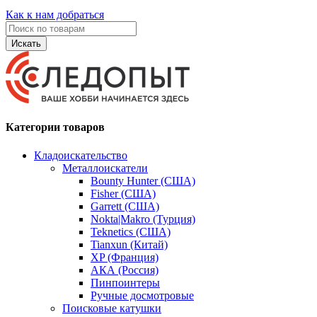
Как к нам добраться
Искать
Категории товаров
Кладоискательство
Металлоискатели
Bounty Hunter (США)
Fisher (США)
Garrett (США)
Nokta|Makro (Турция)
Teknetics (США)
Tianxun (Китай)
XP (Франция)
АКА (Россия)
Пинпоинтеры
Ручные досмотровые
Поисковые катушки