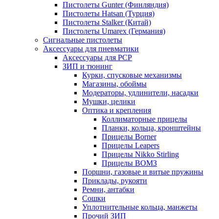
Пистолеты Gunter (Финляндия)
Пистолеты Hatsan (Турция)
Пистолеты Stalker (Китай)
Пистолеты Umarex (Германия)
Сигнальные пистолеты
Аксессуары для пневматики
Аксессуары для PCP
ЗИП и тюнинг
Курки, спусковые механизмы
Магазины, обоймы
Модераторы, удлинители, насадки
Мушки, целики
Оптика и крепления
Коллиматорные прицелы
Планки, кольца, кронштейны
Прицелы Borner
Прицелы Leapers
Прицелы Nikko Stirling
Прицелы ВОМЗ
Поршни, газовые и витые пружины
Приклады, рукояти
Ремни, антабки
Сошки
Уплотнительные кольца, манжеты
Прочий ЗИП