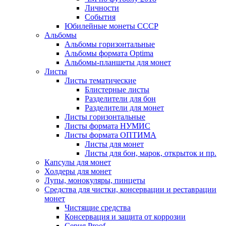
Личности
События
Юбилейные монеты СССР
Альбомы
Альбомы горизонтальные
Альбомы формата Optima
Альбомы-планшеты для монет
Листы
Листы тематические
Блистерные листы
Разделители для бон
Разделители для монет
Листы горизонтальные
Листы формата НУМИС
Листы формата ОПТИМА
Листы для монет
Листы для бон, марок, открыток и пр.
Капсулы для монет
Холдеры для монет
Лупы, монокуляры, пинцеты
Средства для чистки, консервации и реставрации
монет
Чистящие средства
Консервация и защита от коррозии
Серия Proof