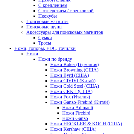
С креплением
С отверстием / с зенковкой
Неокубы
Поисковые магниты
Поисковые щупы
Аксессуары для поисковых магнитов
Сумки
Тросы
Ножи, топоры, EDC, точилки
Ножи
Ножи по бренду
Ножи Boker (Германия)
Ножи Browning (США)
Ножи Byrd (США)
Ножи CIVIVI (Китай)
Ножи Cold Steel (США)
Ножи CRKT (США)
Ножи Fox (Италия)
Ножи Ganzo-Firebird (Китай)
Ножи Adimanti
Ножи Firebird
Ножи Ganzo
Ножи HECKLER & KOCH (США)
Ножи Kershaw (США)