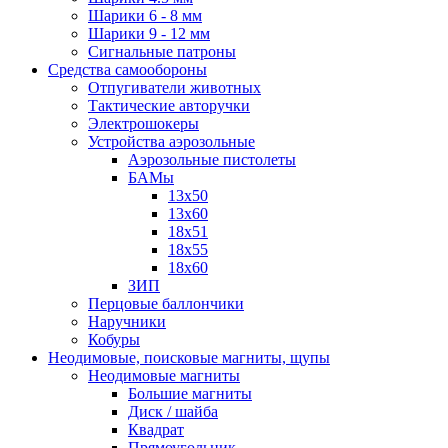
Шарики 6 - 8 мм
Шарики 9 - 12 мм
Сигнальные патроны
Средства самообороны
Отпугиватели животных
Тактические авторучки
Электрошокеры
Устройства аэрозольные
Аэрозольные пистолеты
БАМы
13х50
13х60
18х51
18х55
18х60
ЗИП
Перцовые баллончики
Наручники
Кобуры
Неодимовые, поисковые магниты, щупы
Неодимовые магниты
Большие магниты
Диск / шайба
Квадрат
Прямоугольник