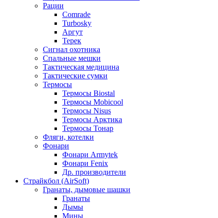
Рации
Comrade
Turbosky
Аргут
Терек
Сигнал охотника
Спальные мешки
Тактическая медицина
Тактические сумки
Термосы
Термосы Biostal
Термосы Mobicool
Термосы Nisus
Термосы Арктика
Термосы Тонар
Фляги, котелки
Фонари
Фонари Armytek
Фонари Fenix
Др. производители
Страйкбол (AirSoft)
Гранаты, дымовые шашки
Гранаты
Дымы
Мины