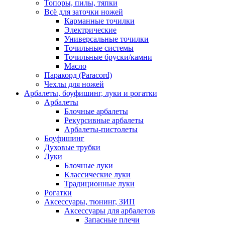
Топоры, пилы, тяпки
Всё для заточки ножей
Карманные точилки
Электрические
Универсальные точилки
Точильные системы
Точильные бруски/камни
Масло
Паракорд (Paracord)
Чехлы для ножей
Арбалеты, боуфишинг, луки и рогатки
Арбалеты
Блочные арбалеты
Рекурсивные арбалеты
Арбалеты-пистолеты
Боуфишинг
Духовые трубки
Луки
Блочные луки
Классические луки
Традиционные луки
Рогатки
Аксессуары, тюнинг, ЗИП
Аксессуары для арбалетов
Запасные плечи