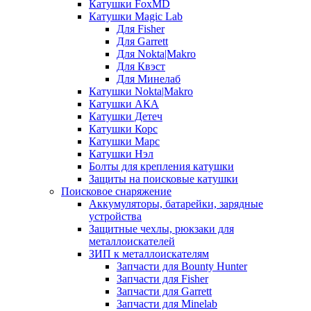
Катушки FoxMD
Катушки Magic Lab
Для Fisher
Для Garrett
Для Nokta|Makro
Для Квэст
Для Минелаб
Катушки Nokta|Makro
Катушки АКА
Катушки Детеч
Катушки Корс
Катушки Марс
Катушки Нэл
Болты для крепления катушки
Защиты на поисковые катушки
Поисковое снаряжение
Аккумуляторы, батарейки, зарядные
устройства
Защитные чехлы, рюкзаки для
металлоискателей
ЗИП к металлоискателям
Запчасти для Bounty Hunter
Запчасти для Fisher
Запчасти для Garrett
Запчасти для Minelab