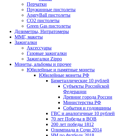
Перчатки
Пружинные пистолеты
AngryBall пистолеты
CO2 пистолеты
Green Gas пистолеты
Дозиметры, Нитратомеры
ММГ, макеты
Зажигалки
Аксессуары
Газовые зажигалки
Зажигалки Zippo
Монеты, альбомы и прочее
Юбилейные и памятные монеты
Юбилейные монеты РФ
Биметаллические 10 рублей
Субъекты Российской
Федерации
Древние города России
Министерства РФ
События и годовщины
ГВС и аналогичные 10 рублей
70 лет Победы в ВОВ
200 лет победы 1812
Олимпиада в Сочи 2014
ЧМ по футболу 2018