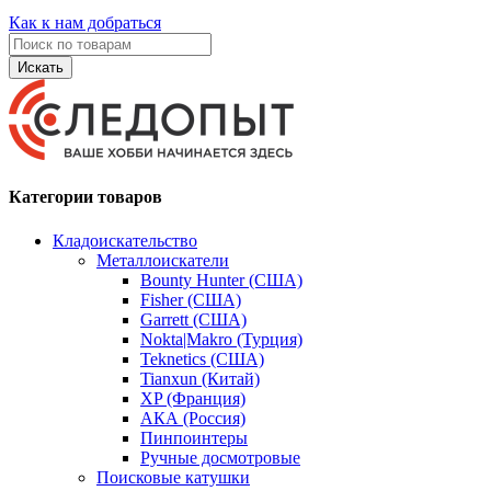
Как к нам добраться
Искать
Категории товаров
Кладоискательство
Металлоискатели
Bounty Hunter (США)
Fisher (США)
Garrett (США)
Nokta|Makro (Турция)
Teknetics (США)
Tianxun (Китай)
XP (Франция)
АКА (Россия)
Пинпоинтеры
Ручные досмотровые
Поисковые катушки