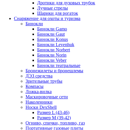
Дротики для духовых трубок
Лучные стрелы
Шарики для рогаток
Снаряжение для охоты и туризма
Бинокли
Бинокли Gamo
Бинокли Gaut
Бинокли Konus
Бинокли Levenhuk
Бинокли Norbert
Бинокли Norin
Бинокли Veber
Бинокли театральные
Бронежилеты и бронешлемы
ДЭЗ средства
Зрительные трубы
Компасы
Ложка-вилка
Маскировочные сети
Наколенники
Носки DexShell
Размер L (43-46)
Размер M (39-42)
Огниво, спички, топливо, газ
Портативные газовые плиты