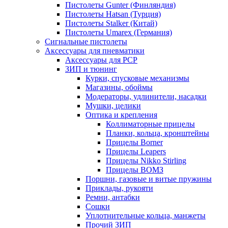
Пистолеты Gunter (Финляндия)
Пистолеты Hatsan (Турция)
Пистолеты Stalker (Китай)
Пистолеты Umarex (Германия)
Сигнальные пистолеты
Аксессуары для пневматики
Аксессуары для PCP
ЗИП и тюнинг
Курки, спусковые механизмы
Магазины, обоймы
Модераторы, удлинители, насадки
Мушки, целики
Оптика и крепления
Коллиматорные прицелы
Планки, кольца, кронштейны
Прицелы Borner
Прицелы Leapers
Прицелы Nikko Stirling
Прицелы ВОМЗ
Поршни, газовые и витые пружины
Приклады, рукояти
Ремни, антабки
Сошки
Уплотнительные кольца, манжеты
Прочий ЗИП