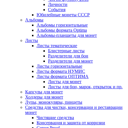
Личности
События
Юбилейные монеты СССР
Альбомы
Альбомы горизонтальные
Альбомы формата Optima
Альбомы-планшеты для монет
Листы
Листы тематические
Блистерные листы
Разделители для бон
Разделители для монет
Листы горизонтальные
Листы формата НУМИС
Листы формата ОПТИМА
Листы для монет
Листы для бон, марок, открыток и пр.
Капсулы для монет
Холдеры для монет
Лупы, монокуляры, пинцеты
Средства для чистки, консервации и реставрации
монет
Чистящие средства
Консервация и защита от коррозии
Серия Proof