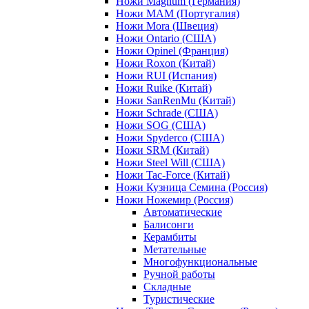
Ножи Magnum (Германия)
Ножи MAM (Португалия)
Ножи Mora (Швеция)
Ножи Ontario (США)
Ножи Opinel (Франция)
Ножи Roxon (Китай)
Ножи RUI (Испания)
Ножи Ruike (Китай)
Ножи SanRenMu (Китай)
Ножи Schrade (США)
Ножи SOG (США)
Ножи Spyderco (США)
Ножи SRM (Китай)
Ножи Steel Will (США)
Ножи Tac-Force (Китай)
Ножи Кузница Семина (Россия)
Ножи Ножемир (Россия)
Автоматические
Балисонги
Керамбиты
Метательные
Многофункциональные
Ручной работы
Складные
Туристические