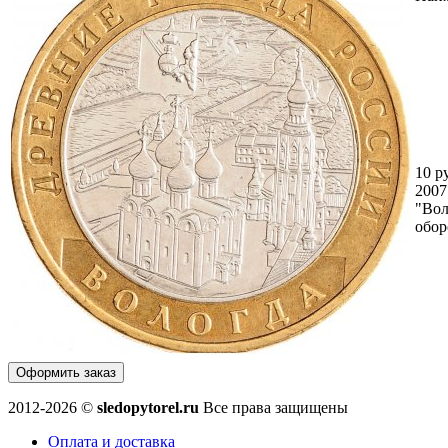
10 р
200
"Вол
обор
Оформить заказ
2012-2026 ©
sledopytorel.ru
Все права защищены
Оплата и доставка