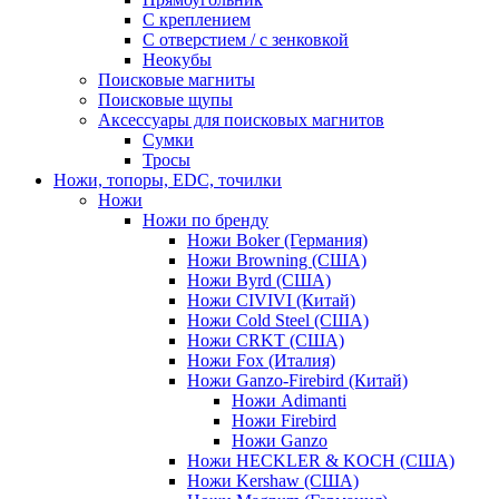
С креплением
С отверстием / с зенковкой
Неокубы
Поисковые магниты
Поисковые щупы
Аксессуары для поисковых магнитов
Сумки
Тросы
Ножи, топоры, EDC, точилки
Ножи
Ножи по бренду
Ножи Boker (Германия)
Ножи Browning (США)
Ножи Byrd (США)
Ножи CIVIVI (Китай)
Ножи Cold Steel (США)
Ножи CRKT (США)
Ножи Fox (Италия)
Ножи Ganzo-Firebird (Китай)
Ножи Adimanti
Ножи Firebird
Ножи Ganzo
Ножи HECKLER & KOCH (США)
Ножи Kershaw (США)