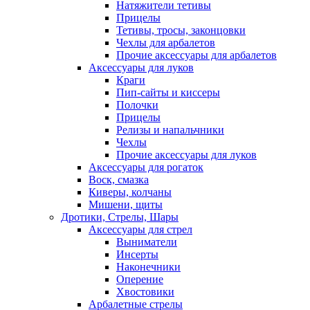
Натяжители тетивы
Прицелы
Тетивы, тросы, законцовки
Чехлы для арбалетов
Прочие аксессуары для арбалетов
Аксессуары для луков
Краги
Пип-сайты и киссеры
Полочки
Прицелы
Релизы и напальчники
Чехлы
Прочие аксессуары для луков
Аксессуары для рогаток
Воск, смазка
Киверы, колчаны
Мишени, щиты
Дротики, Стрелы, Шары
Аксессуары для стрел
Выниматели
Инсерты
Наконечники
Оперение
Хвостовики
Арбалетные стрелы