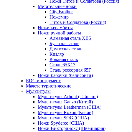
Ножи Титов и Солдатова (Россия)
Метательные ножи
City Brother
Ножемир
Титов и Солдатова (Россия)
Ножи керамбиты
Ножи ручной работы
Алмазная сталь ХВ5
Булатная сталь
Дамасская сталь
Кизляр
Кованая сталь
Сталь 65Х13
Сталь рессорная 65Г
Ножи-бабочки (балисонги)
EDC инструмент
Мачете туристические
Мультитулы
Мультитулы Arhont (Тайвань)
Мультитулы Ganzo (Китай)
Мультитулы Leatherman (США)
Мультитулы Roxon (Китай)
Мультитулы SOG (США)
Ножи Spyderco (США)
Ножи Викторинокс (Швейцария)