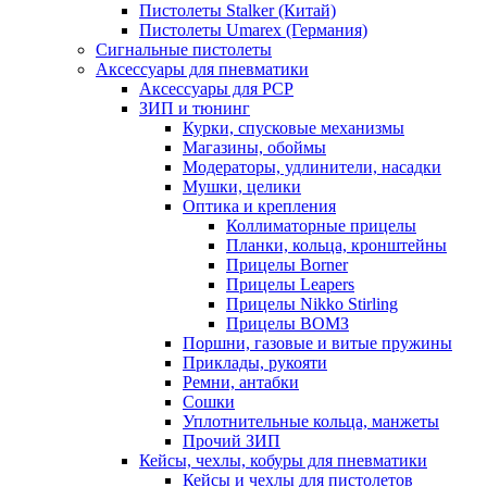
Пистолеты Stalker (Китай)
Пистолеты Umarex (Германия)
Сигнальные пистолеты
Аксессуары для пневматики
Аксессуары для PCP
ЗИП и тюнинг
Курки, спусковые механизмы
Магазины, обоймы
Модераторы, удлинители, насадки
Мушки, целики
Оптика и крепления
Коллиматорные прицелы
Планки, кольца, кронштейны
Прицелы Borner
Прицелы Leapers
Прицелы Nikko Stirling
Прицелы ВОМЗ
Поршни, газовые и витые пружины
Приклады, рукояти
Ремни, антабки
Сошки
Уплотнительные кольца, манжеты
Прочий ЗИП
Кейсы, чехлы, кобуры для пневматики
Кейсы и чехлы для пистолетов