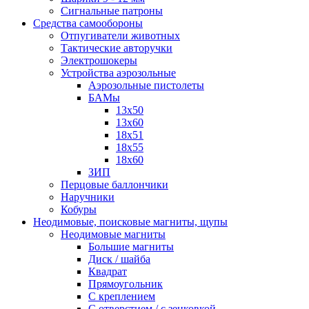
Сигнальные патроны
Средства самообороны
Отпугиватели животных
Тактические авторучки
Электрошокеры
Устройства аэрозольные
Аэрозольные пистолеты
БАМы
13х50
13х60
18х51
18х55
18х60
ЗИП
Перцовые баллончики
Наручники
Кобуры
Неодимовые, поисковые магниты, щупы
Неодимовые магниты
Большие магниты
Диск / шайба
Квадрат
Прямоугольник
С креплением
С отверстием / с зенковкой