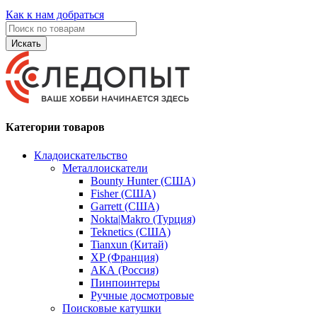
Как к нам добраться
Искать
Категории товаров
Кладоискательство
Металлоискатели
Bounty Hunter (США)
Fisher (США)
Garrett (США)
Nokta|Makro (Турция)
Teknetics (США)
Tianxun (Китай)
XP (Франция)
АКА (Россия)
Пинпоинтеры
Ручные досмотровые
Поисковые катушки