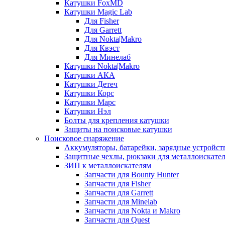
Катушки FoxMD
Катушки Magic Lab
Для Fisher
Для Garrett
Для Nokta|Makro
Для Квэст
Для Минелаб
Катушки Nokta|Makro
Катушки АКА
Катушки Детеч
Катушки Корс
Катушки Марс
Катушки Нэл
Болты для крепления катушки
Защиты на поисковые катушки
Поисковое снаряжение
Аккумуляторы, батарейки, зарядные устройст
Защитные чехлы, рюкзаки для металлоискате
ЗИП к металлоискателям
Запчасти для Bounty Hunter
Запчасти для Fisher
Запчасти для Garrett
Запчасти для Minelab
Запчасти для Nokta и Makro
Запчасти для Quest