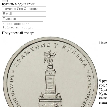
Купить в один клик
Покупаемый товар:
Наи
5 ру
год
"Сра
Куль
банк
меш