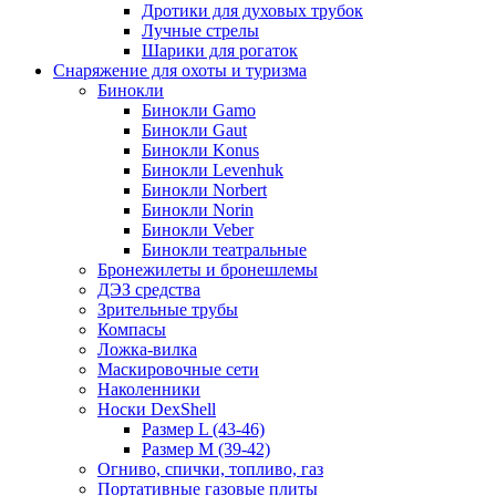
Дротики для духовых трубок
Лучные стрелы
Шарики для рогаток
Снаряжение для охоты и туризма
Бинокли
Бинокли Gamo
Бинокли Gaut
Бинокли Konus
Бинокли Levenhuk
Бинокли Norbert
Бинокли Norin
Бинокли Veber
Бинокли театральные
Бронежилеты и бронешлемы
ДЭЗ средства
Зрительные трубы
Компасы
Ложка-вилка
Маскировочные сети
Наколенники
Носки DexShell
Размер L (43-46)
Размер M (39-42)
Огниво, спички, топливо, газ
Портативные газовые плиты