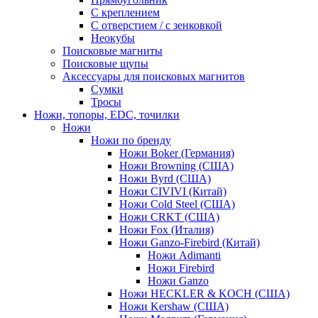
С креплением
С отверстием / с зенковкой
Неокубы
Поисковые магниты
Поисковые щупы
Аксессуары для поисковых магнитов
Сумки
Тросы
Ножи, топоры, EDC, точилки
Ножи
Ножи по бренду
Ножи Boker (Германия)
Ножи Browning (США)
Ножи Byrd (США)
Ножи CIVIVI (Китай)
Ножи Cold Steel (США)
Ножи CRKT (США)
Ножи Fox (Италия)
Ножи Ganzo-Firebird (Китай)
Ножи Adimanti
Ножи Firebird
Ножи Ganzo
Ножи HECKLER & KOCH (США)
Ножи Kershaw (США)