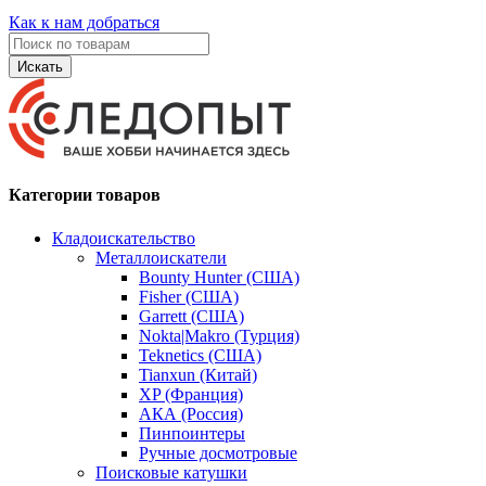
Как к нам добраться
Искать
Категории товаров
Кладоискательство
Металлоискатели
Bounty Hunter (США)
Fisher (США)
Garrett (США)
Nokta|Makro (Турция)
Teknetics (США)
Tianxun (Китай)
XP (Франция)
АКА (Россия)
Пинпоинтеры
Ручные досмотровые
Поисковые катушки