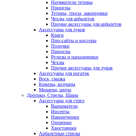
Натяжители тетивы
Прицелы
Тетивы, тросы, законцовки
Чехлы для арбалетов
Прочие аксессуары для арбалетов
Аксессуары для луков
Краги
Пип-сайты и киссеры
Полочки
Прицелы
Релизы и напальчники
Чехлы
Прочие аксессуары для луков
Аксессуары для рогаток
Воск, смазка
Киверы, колчаны
Мишени, щиты
Дротики, Стрелы, Шары
Аксессуары для стрел
Выниматели
Инсерты
Наконечники
Оперение
Хвостовики
Арбалетные стрелы