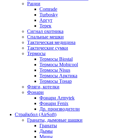
Рации
Comrade
Turbosky
Аргут
Терек
Сигнал охотника
Спальные мешки
Тактическая медицина
Тактические сумки
Термосы
Термосы Biostal
Термосы Mobicool
Термосы Nisus
Термосы Арктика
Термосы Тонар
Фляги, котелки
Фонари
Фонари Armytek
Фонари Fenix
Др. производители
Страйкбол (AirSoft)
Гранаты, дымовые шашки
Гранаты
Дымы
Мины