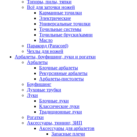
Топоры, пилы, тяпки
Всё для заточки ножей
Карманные точилки
Электрические
Универсальные точилки
Точильные системы
Точильные бруски/камни
Масло
Паракорд (Paracord)
Чехлы для ножей
Арбалеты, боуфишинг, луки и рогатки
Арбалеты
Блочные арбалеты
Рекурсивные арбалеты
Арбалеты-пистолеты
Боуфишинг
Духовые трубки
Луки
Блочные луки
Классические луки
Традиционные луки
Рогатки
Аксессуары, тюнинг, ЗИП
Аксессуары для арбалетов
Запасные плечи