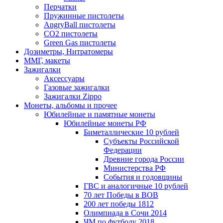
Перчатки
Пружинные пистолеты
AngryBall пистолеты
CO2 пистолеты
Green Gas пистолеты
Дозиметры, Нитратомеры
ММГ, макеты
Зажигалки
Аксессуары
Газовые зажигалки
Зажигалки Zippo
Монеты, альбомы и прочее
Юбилейные и памятные монеты
Юбилейные монеты РФ
Биметаллические 10 рублей
Субъекты Российской
Федерации
Древние города России
Министерства РФ
События и годовщины
ГВС и аналогичные 10 рублей
70 лет Победы в ВОВ
200 лет победы 1812
Олимпиада в Сочи 2014
ЧМ по футболу 2018