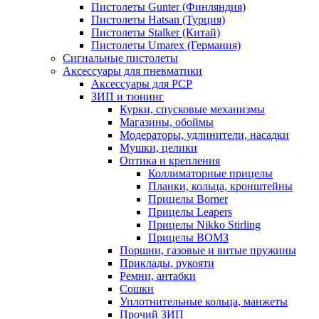
Пистолеты Gunter (Финляндия)
Пистолеты Hatsan (Турция)
Пистолеты Stalker (Китай)
Пистолеты Umarex (Германия)
Сигнальные пистолеты
Аксессуары для пневматики
Аксессуары для PCP
ЗИП и тюнинг
Курки, спусковые механизмы
Магазины, обоймы
Модераторы, удлинители, насадки
Мушки, целики
Оптика и крепления
Коллиматорные прицелы
Планки, кольца, кронштейны
Прицелы Borner
Прицелы Leapers
Прицелы Nikko Stirling
Прицелы ВОМЗ
Поршни, газовые и витые пружины
Приклады, рукояти
Ремни, антабки
Сошки
Уплотнительные кольца, манжеты
Прочий ЗИП