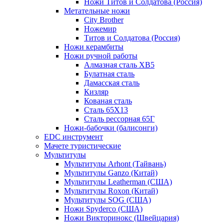
Ножи Титов и Солдатова (Россия)
Метательные ножи
City Brother
Ножемир
Титов и Солдатова (Россия)
Ножи керамбиты
Ножи ручной работы
Алмазная сталь ХВ5
Булатная сталь
Дамасская сталь
Кизляр
Кованая сталь
Сталь 65Х13
Сталь рессорная 65Г
Ножи-бабочки (балисонги)
EDC инструмент
Мачете туристические
Мультитулы
Мультитулы Arhont (Тайвань)
Мультитулы Ganzo (Китай)
Мультитулы Leatherman (США)
Мультитулы Roxon (Китай)
Мультитулы SOG (США)
Ножи Spyderco (США)
Ножи Викторинокс (Швейцария)