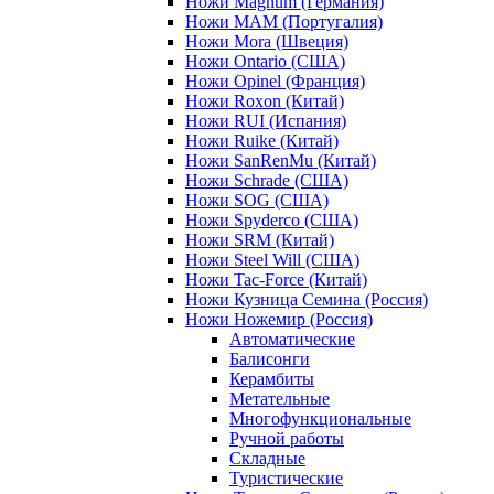
Ножи Magnum (Германия)
Ножи MAM (Португалия)
Ножи Mora (Швеция)
Ножи Ontario (США)
Ножи Opinel (Франция)
Ножи Roxon (Китай)
Ножи RUI (Испания)
Ножи Ruike (Китай)
Ножи SanRenMu (Китай)
Ножи Schrade (США)
Ножи SOG (США)
Ножи Spyderco (США)
Ножи SRM (Китай)
Ножи Steel Will (США)
Ножи Tac-Force (Китай)
Ножи Кузница Семина (Россия)
Ножи Ножемир (Россия)
Автоматические
Балисонги
Керамбиты
Метательные
Многофункциональные
Ручной работы
Складные
Туристические