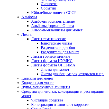
Личности
События
Юбилейные монеты СССР
Альбомы
Альбомы горизонтальные
Альбомы формата Optima
Альбомы-планшеты для монет
Листы
Листы тематические
Блистерные листы
Разделители для бон
Разделители для монет
Листы горизонтальные
Листы формата НУМИС
Листы формата ОПТИМА
Листы для монет
Листы для бон, марок, открыток и пр.
Капсулы для монет
Холдеры для монет
Лупы, монокуляры, пинцеты
Средства для чистки, консервации и реставрации
монет
Чистящие средства
Консервация и защита от коррозии
Серия Proof