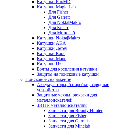
Катушки FoxMD
Катушки Magic Lab
Для Fisher
Для Garrett
Для Nokta|Makro
Для Квэст
Для Минелаб
Катушки Nokta|Makro
Катушки АКА
Катушки Детеч
Катушки Корс
Катушки Марс
Катушки Нэл
Болты для крепления катушки
Защиты на поисковые катушки
Поисковое снаряжение
Аккумуляторы, батарейки, зарядные
устройства
Защитные чехлы, рюкзаки для
металлоискателей
ЗИП к металлоискателям
Запчасти для Bounty Hunter
Запчасти для Fisher
Запчасти для Garrett
Запчасти для Minelab