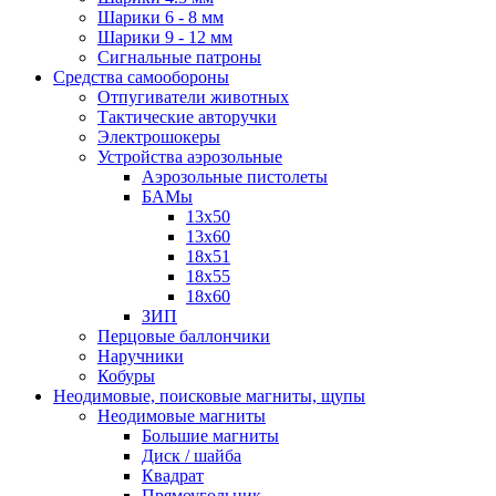
Шарики 6 - 8 мм
Шарики 9 - 12 мм
Сигнальные патроны
Средства самообороны
Отпугиватели животных
Тактические авторучки
Электрошокеры
Устройства аэрозольные
Аэрозольные пистолеты
БАМы
13х50
13х60
18х51
18х55
18х60
ЗИП
Перцовые баллончики
Наручники
Кобуры
Неодимовые, поисковые магниты, щупы
Неодимовые магниты
Большие магниты
Диск / шайба
Квадрат
Прямоугольник