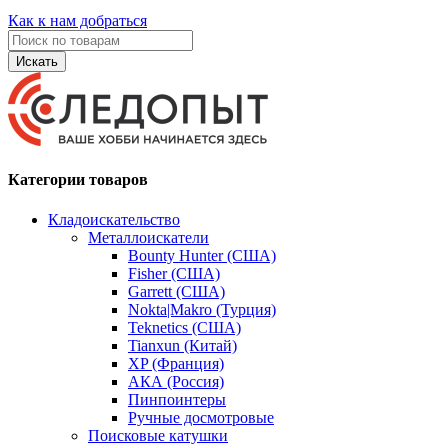
Как к нам добраться
Искать
Категории товаров
Кладоискательство
Металлоискатели
Bounty Hunter (США)
Fisher (США)
Garrett (США)
Nokta|Makro (Турция)
Teknetics (США)
Tianxun (Китай)
XP (Франция)
АКА (Россия)
Пинпоинтеры
Ручные досмотровые
Поисковые катушки