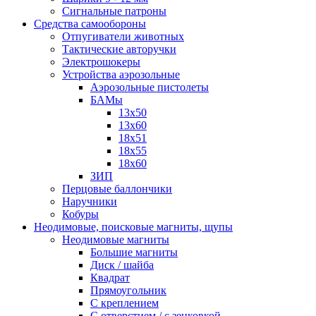
Сигнальные патроны
Средства самообороны
Отпугиватели животных
Тактические авторучки
Электрошокеры
Устройства аэрозольные
Аэрозольные пистолеты
БАМы
13х50
13х60
18х51
18х55
18х60
ЗИП
Перцовые баллончики
Наручники
Кобуры
Неодимовые, поисковые магниты, щупы
Неодимовые магниты
Большие магниты
Диск / шайба
Квадрат
Прямоугольник
С креплением
С отверстием / с зенковкой