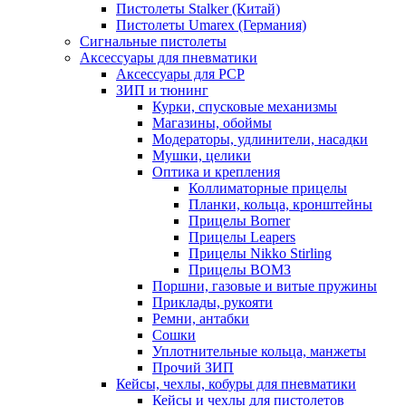
Пистолеты Stalker (Китай)
Пистолеты Umarex (Германия)
Сигнальные пистолеты
Аксессуары для пневматики
Аксессуары для PCP
ЗИП и тюнинг
Курки, спусковые механизмы
Магазины, обоймы
Модераторы, удлинители, насадки
Мушки, целики
Оптика и крепления
Коллиматорные прицелы
Планки, кольца, кронштейны
Прицелы Borner
Прицелы Leapers
Прицелы Nikko Stirling
Прицелы ВОМЗ
Поршни, газовые и витые пружины
Приклады, рукояти
Ремни, антабки
Сошки
Уплотнительные кольца, манжеты
Прочий ЗИП
Кейсы, чехлы, кобуры для пневматики
Кейсы и чехлы для пистолетов