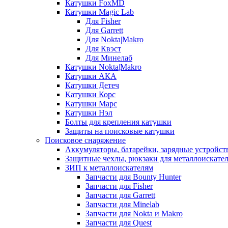
Катушки FoxMD
Катушки Magic Lab
Для Fisher
Для Garrett
Для Nokta|Makro
Для Квэст
Для Минелаб
Катушки Nokta|Makro
Катушки АКА
Катушки Детеч
Катушки Корс
Катушки Марс
Катушки Нэл
Болты для крепления катушки
Защиты на поисковые катушки
Поисковое снаряжение
Аккумуляторы, батарейки, зарядные устройст
Защитные чехлы, рюкзаки для металлоискате
ЗИП к металлоискателям
Запчасти для Bounty Hunter
Запчасти для Fisher
Запчасти для Garrett
Запчасти для Minelab
Запчасти для Nokta и Makro
Запчасти для Quest