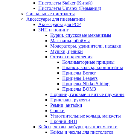
Пистолеты Stalker (Китай)
Пистолеты Umarex (Германия)
Сигнальные пистолеты
Аксессуары для пневматики
Аксессуары для PCP
ЗИП и тюнинг
Курки, спусковые механизмы
Магазины, обоймы
Модераторы, удлинители, насадки
Мушки, целики
Оптика и крепления
Коллиматорные прицелы
Планки, кольца, кронштейны
Прицелы Borner
Прицелы Leapers
Прицелы Nikko Stirling
Прицелы ВОМЗ
Поршни, газовые и витые пружины
Приклады, рукояти
Ремни, антабки
Сошки
Уплотнительные кольца, манжеты
Прочий ЗИП
Кейсы, чехлы, кобуры для пневматики
Кейсы и чехлы для пистолетов