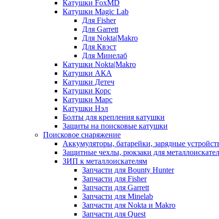
Катушки FoxMD
Катушки Magic Lab
Для Fisher
Для Garrett
Для Nokta|Makro
Для Квэст
Для Минелаб
Катушки Nokta|Makro
Катушки АКА
Катушки Детеч
Катушки Корс
Катушки Марс
Катушки Нэл
Болты для крепления катушки
Защиты на поисковые катушки
Поисковое снаряжение
Аккумуляторы, батарейки, зарядные устройст
Защитные чехлы, рюкзаки для металлоискате
ЗИП к металлоискателям
Запчасти для Bounty Hunter
Запчасти для Fisher
Запчасти для Garrett
Запчасти для Minelab
Запчасти для Nokta и Makro
Запчасти для Quest