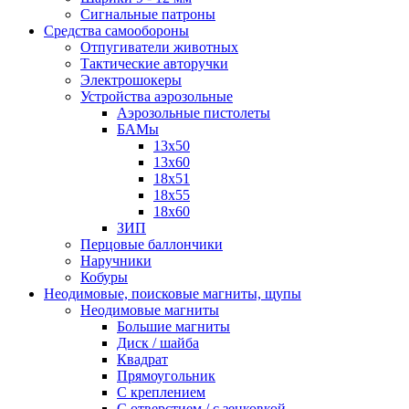
Сигнальные патроны
Средства самообороны
Отпугиватели животных
Тактические авторучки
Электрошокеры
Устройства аэрозольные
Аэрозольные пистолеты
БАМы
13х50
13х60
18х51
18х55
18х60
ЗИП
Перцовые баллончики
Наручники
Кобуры
Неодимовые, поисковые магниты, щупы
Неодимовые магниты
Большие магниты
Диск / шайба
Квадрат
Прямоугольник
С креплением
С отверстием / с зенковкой