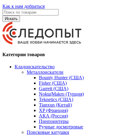
Как к нам добраться
Искать
Категории товаров
Кладоискательство
Металлоискатели
Bounty Hunter (США)
Fisher (США)
Garrett (США)
Nokta|Makro (Турция)
Teknetics (США)
Tianxun (Китай)
XP (Франция)
АКА (Россия)
Пинпоинтеры
Ручные досмотровые
Поисковые катушки