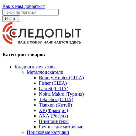
Как к нам добраться
Искать
Категории товаров
Кладоискательство
Металлоискатели
Bounty Hunter (США)
Fisher (США)
Garrett (США)
Nokta|Makro (Турция)
Teknetics (США)
Tianxun (Китай)
XP (Франция)
АКА (Россия)
Пинпоинтеры
Ручные досмотровые
Поисковые катушки