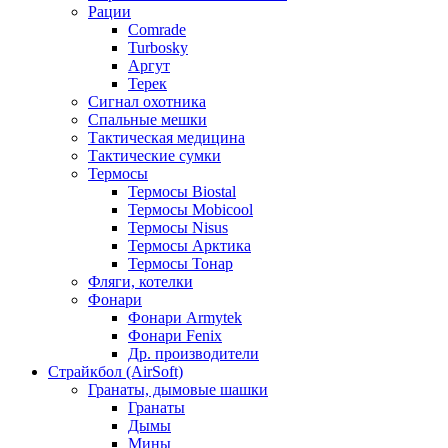
Рации
Comrade
Turbosky
Аргут
Терек
Сигнал охотника
Спальные мешки
Тактическая медицина
Тактические сумки
Термосы
Термосы Biostal
Термосы Mobicool
Термосы Nisus
Термосы Арктика
Термосы Тонар
Фляги, котелки
Фонари
Фонари Armytek
Фонари Fenix
Др. производители
Страйкбол (AirSoft)
Гранаты, дымовые шашки
Гранаты
Дымы
Мины