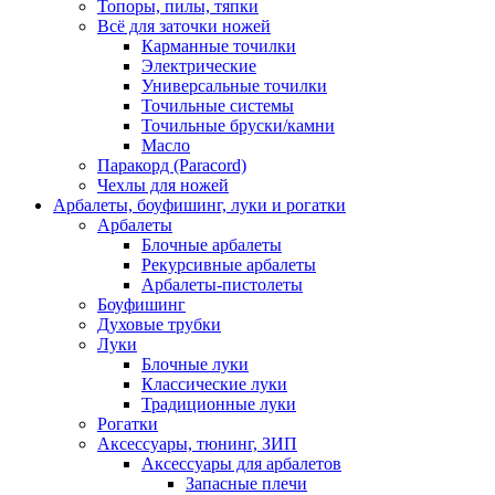
Топоры, пилы, тяпки
Всё для заточки ножей
Карманные точилки
Электрические
Универсальные точилки
Точильные системы
Точильные бруски/камни
Масло
Паракорд (Paracord)
Чехлы для ножей
Арбалеты, боуфишинг, луки и рогатки
Арбалеты
Блочные арбалеты
Рекурсивные арбалеты
Арбалеты-пистолеты
Боуфишинг
Духовые трубки
Луки
Блочные луки
Классические луки
Традиционные луки
Рогатки
Аксессуары, тюнинг, ЗИП
Аксессуары для арбалетов
Запасные плечи