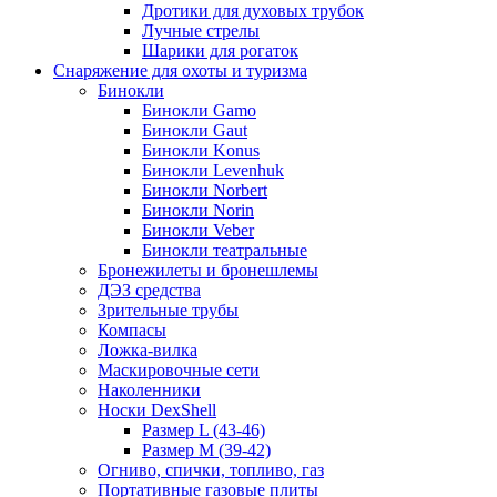
Дротики для духовых трубок
Лучные стрелы
Шарики для рогаток
Снаряжение для охоты и туризма
Бинокли
Бинокли Gamo
Бинокли Gaut
Бинокли Konus
Бинокли Levenhuk
Бинокли Norbert
Бинокли Norin
Бинокли Veber
Бинокли театральные
Бронежилеты и бронешлемы
ДЭЗ средства
Зрительные трубы
Компасы
Ложка-вилка
Маскировочные сети
Наколенники
Носки DexShell
Размер L (43-46)
Размер M (39-42)
Огниво, спички, топливо, газ
Портативные газовые плиты