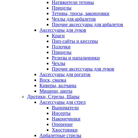
Натяжители тетивы
Прицелы
Тетивы, тросы, законцовки
Чехлы для арбалетов
Прочие аксессуары для арбалетов
Аксессуары для луков
Краги
Пип-сайты и киссеры
Полочки
Прицелы
Релизы и напальчники
Чехлы
Прочие аксессуары для луков
Аксессуары для рогаток
Воск, смазка
Киверы, колчаны
Мишени, щиты
Дротики, Стрелы, Шары
Аксессуары для стрел
Выниматели
Инсерты
Наконечники
Оперение
Хвостовики
Арбалетные стрелы