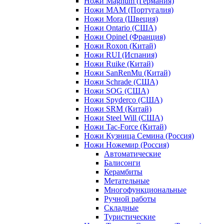
Ножи Magnum (Германия)
Ножи MAM (Португалия)
Ножи Mora (Швеция)
Ножи Ontario (США)
Ножи Opinel (Франция)
Ножи Roxon (Китай)
Ножи RUI (Испания)
Ножи Ruike (Китай)
Ножи SanRenMu (Китай)
Ножи Schrade (США)
Ножи SOG (США)
Ножи Spyderco (США)
Ножи SRM (Китай)
Ножи Steel Will (США)
Ножи Tac-Force (Китай)
Ножи Кузница Семина (Россия)
Ножи Ножемир (Россия)
Автоматические
Балисонги
Керамбиты
Метательные
Многофункциональные
Ручной работы
Складные
Туристические