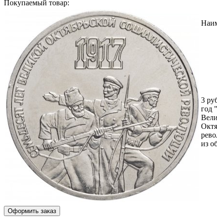
Покупаемый товар:
Наи
3 ру
год 
Вел
Октя
рево
из о
Оформить заказ