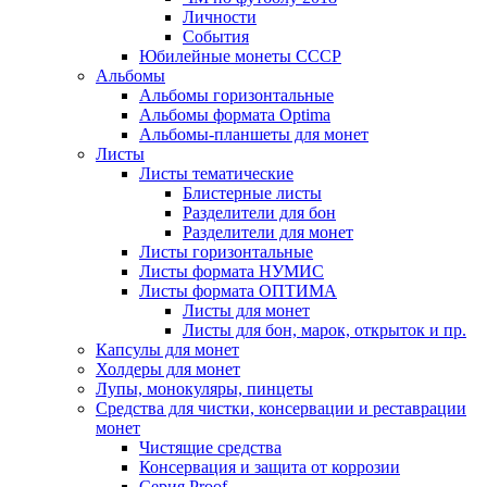
Личности
События
Юбилейные монеты СССР
Альбомы
Альбомы горизонтальные
Альбомы формата Optima
Альбомы-планшеты для монет
Листы
Листы тематические
Блистерные листы
Разделители для бон
Разделители для монет
Листы горизонтальные
Листы формата НУМИС
Листы формата ОПТИМА
Листы для монет
Листы для бон, марок, открыток и пр.
Капсулы для монет
Холдеры для монет
Лупы, монокуляры, пинцеты
Средства для чистки, консервации и реставрации
монет
Чистящие средства
Консервация и защита от коррозии
Серия Proof