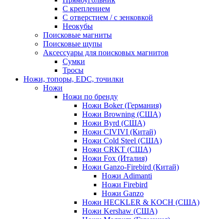
С креплением
С отверстием / с зенковкой
Неокубы
Поисковые магниты
Поисковые щупы
Аксессуары для поисковых магнитов
Сумки
Тросы
Ножи, топоры, EDC, точилки
Ножи
Ножи по бренду
Ножи Boker (Германия)
Ножи Browning (США)
Ножи Byrd (США)
Ножи CIVIVI (Китай)
Ножи Cold Steel (США)
Ножи CRKT (США)
Ножи Fox (Италия)
Ножи Ganzo-Firebird (Китай)
Ножи Adimanti
Ножи Firebird
Ножи Ganzo
Ножи HECKLER & KOCH (США)
Ножи Kershaw (США)