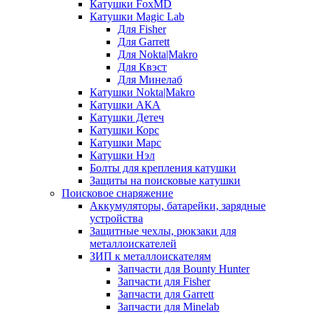
Катушки FoxMD
Катушки Magic Lab
Для Fisher
Для Garrett
Для Nokta|Makro
Для Квэст
Для Минелаб
Катушки Nokta|Makro
Катушки АКА
Катушки Детеч
Катушки Корс
Катушки Марс
Катушки Нэл
Болты для крепления катушки
Защиты на поисковые катушки
Поисковое снаряжение
Аккумуляторы, батарейки, зарядные
устройства
Защитные чехлы, рюкзаки для
металлоискателей
ЗИП к металлоискателям
Запчасти для Bounty Hunter
Запчасти для Fisher
Запчасти для Garrett
Запчасти для Minelab