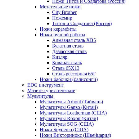
Ножи Титов и Солдатова (Россия)
Метательные ножи
City Brother
Ножемир
Титов и Солдатова (Россия)
Ножи керамбиты
Ножи ручной работы
Алмазная сталь ХВ5
Булатная сталь
Дамасская сталь
Кизляр
Кованая сталь
Сталь 65Х13
Сталь рессорная 65Г
Ножи-бабочки (балисонги)
EDC инструмент
Мачете туристические
Мультитулы
Мультитулы Arhont (Тайвань)
Мультитулы Ganzo (Китай)
Мультитулы Leatherman (США)
Мультитулы Roxon (Китай)
Мультитулы SOG (США)
Ножи Spyderco (США)
Ножи Викторинокс (Швейцария)