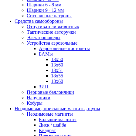
Шарики 6 - 8 мм
Шарики 9 - 12 мм
Сигнальные патроны
Средства самообороны
Отпугиватели животных
Тактические авторучки
Электрошокеры
Устройства аэрозольные
Аэрозольные пистолеты
БАМы
13х50
13х60
18х51
18х55
18х60
ЗИП
Перцовые баллончики
Наручники
Кобуры
Неодимовые, поисковые магниты, щупы
Неодимовые магниты
Большие магниты
Диск / шайба
Квадрат
Прямоугольник