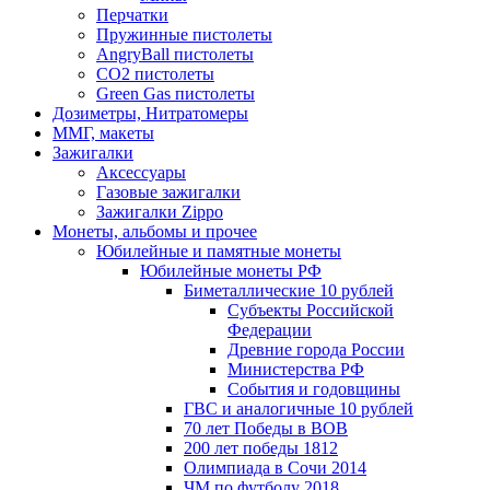
Перчатки
Пружинные пистолеты
AngryBall пистолеты
CO2 пистолеты
Green Gas пистолеты
Дозиметры, Нитратомеры
ММГ, макеты
Зажигалки
Аксессуары
Газовые зажигалки
Зажигалки Zippo
Монеты, альбомы и прочее
Юбилейные и памятные монеты
Юбилейные монеты РФ
Биметаллические 10 рублей
Субъекты Российской
Федерации
Древние города России
Министерства РФ
События и годовщины
ГВС и аналогичные 10 рублей
70 лет Победы в ВОВ
200 лет победы 1812
Олимпиада в Сочи 2014
ЧМ по футболу 2018