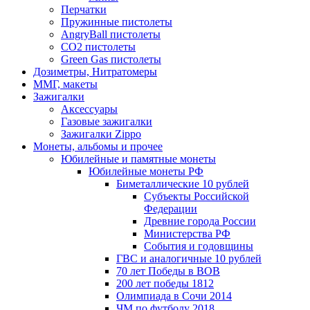
Перчатки
Пружинные пистолеты
AngryBall пистолеты
CO2 пистолеты
Green Gas пистолеты
Дозиметры, Нитратомеры
ММГ, макеты
Зажигалки
Аксессуары
Газовые зажигалки
Зажигалки Zippo
Монеты, альбомы и прочее
Юбилейные и памятные монеты
Юбилейные монеты РФ
Биметаллические 10 рублей
Субъекты Российской
Федерации
Древние города России
Министерства РФ
События и годовщины
ГВС и аналогичные 10 рублей
70 лет Победы в ВОВ
200 лет победы 1812
Олимпиада в Сочи 2014
ЧМ по футболу 2018