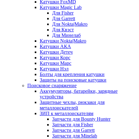
Катушки FoxMD
Катушки Magic Lab
Для Fisher
Для Garrett
Для Nokta|Makro
Для Квэст
Для Минелаб
Катушки Nokta|Makro
Катушки АКА
Катушки Детеч
Катушки Корс
Катушки Марс
Катушки Нэл
Болты для крепления катушки
Защиты на поисковые катушки
Поисковое снаряжение
Аккумуляторы, батарейки, зарядные
устройства
Защитные чехлы, рюкзаки для
металлоискателей
ЗИП к металлоискателям
Запчасти для Bounty Hunter
Запчасти для Fisher
Запчасти для Garrett
Запчасти для Minelab