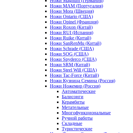
Ножи Magnum (Германия)
Ножи MAM (Португалия)
Ножи Mora (Швеция)
Ножи Ontario (США)
Ножи Opinel (Франция)
Ножи Roxon (Китай)
Ножи RUI (Испания)
Ножи Ruike (Китай)
Ножи SanRenMu (Китай)
Ножи Schrade (США)
Ножи SOG (США)
Ножи Spyderco (США)
Ножи SRM (Китай)
Ножи Steel Will (США)
Ножи Tac-Force (Китай)
Ножи Кузница Семина (Россия)
Ножи Ножемир (Россия)
Автоматические
Балисонги
Керамбиты
Метательные
Многофункциональные
Ручной работы
Складные
Туристические