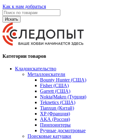
Как к нам добраться
Искать
Категории товаров
Кладоискательство
Металлоискатели
Bounty Hunter (США)
Fisher (США)
Garrett (США)
Nokta|Makro (Турция)
Teknetics (США)
Tianxun (Китай)
XP (Франция)
АКА (Россия)
Пинпоинтеры
Ручные досмотровые
Поисковые катушки