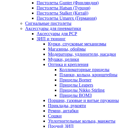
Пистолеты Gunter (Финляндия)
Пистолеты Hatsan (Турция)
Пистолеты Stalker (Китай)
Пистолеты Umarex (Германия)
Сигнальные пистолеты
Аксессуары для пневматики
Аксессуары для PCP
ЗИП и тюнинг
Курки, спусковые механизмы
Магазины, обоймы
Модераторы, удлинители, насадки
Мушки, целики
Оптика и крепления
Коллиматорные прицелы
Планки, кольца, кронштейны
Прицелы Borner
Прицелы Leapers
Прицелы Nikko Stirling
Прицелы ВОМЗ
Поршни, газовые и витые пружины
Приклады, рукояти
Ремни, антабки
Сошки
Уплотнительные кольца, манжеты
Прочий ЗИП