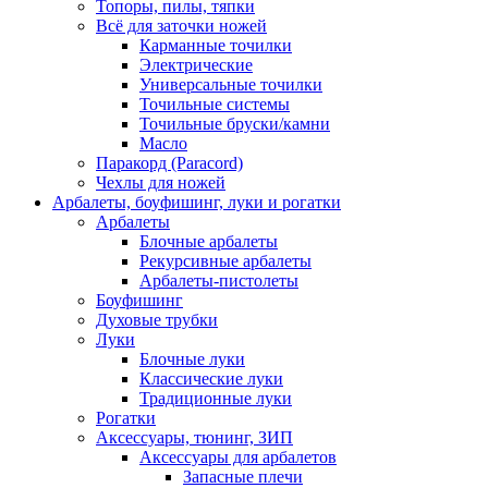
Топоры, пилы, тяпки
Всё для заточки ножей
Карманные точилки
Электрические
Универсальные точилки
Точильные системы
Точильные бруски/камни
Масло
Паракорд (Paracord)
Чехлы для ножей
Арбалеты, боуфишинг, луки и рогатки
Арбалеты
Блочные арбалеты
Рекурсивные арбалеты
Арбалеты-пистолеты
Боуфишинг
Духовые трубки
Луки
Блочные луки
Классические луки
Традиционные луки
Рогатки
Аксессуары, тюнинг, ЗИП
Аксессуары для арбалетов
Запасные плечи