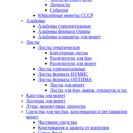
Личности
События
Юбилейные монеты СССР
Альбомы
Альбомы горизонтальные
Альбомы формата Optima
Альбомы-планшеты для монет
Листы
Листы тематические
Блистерные листы
Разделители для бон
Разделители для монет
Листы горизонтальные
Листы формата НУМИС
Листы формата ОПТИМА
Листы для монет
Листы для бон, марок, открыток и пр.
Капсулы для монет
Холдеры для монет
Лупы, монокуляры, пинцеты
Средства для чистки, консервации и реставрации
монет
Чистящие средства
Консервация и защита от коррозии
Серия Proof