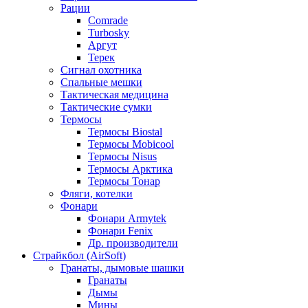
Рации
Comrade
Turbosky
Аргут
Терек
Сигнал охотника
Спальные мешки
Тактическая медицина
Тактические сумки
Термосы
Термосы Biostal
Термосы Mobicool
Термосы Nisus
Термосы Арктика
Термосы Тонар
Фляги, котелки
Фонари
Фонари Armytek
Фонари Fenix
Др. производители
Страйкбол (AirSoft)
Гранаты, дымовые шашки
Гранаты
Дымы
Мины