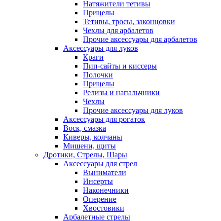
Натяжители тетивы
Прицелы
Тетивы, тросы, законцовки
Чехлы для арбалетов
Прочие аксессуары для арбалетов
Аксессуары для луков
Краги
Пип-сайты и киссеры
Полочки
Прицелы
Релизы и напальчники
Чехлы
Прочие аксессуары для луков
Аксессуары для рогаток
Воск, смазка
Киверы, колчаны
Мишени, щиты
Дротики, Стрелы, Шары
Аксессуары для стрел
Выниматели
Инсерты
Наконечники
Оперение
Хвостовики
Арбалетные стрелы