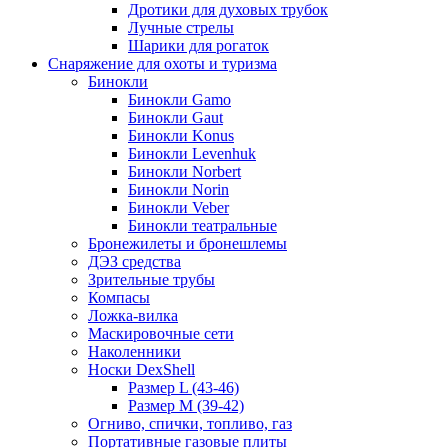
Дротики для духовых трубок
Лучные стрелы
Шарики для рогаток
Снаряжение для охоты и туризма
Бинокли
Бинокли Gamo
Бинокли Gaut
Бинокли Konus
Бинокли Levenhuk
Бинокли Norbert
Бинокли Norin
Бинокли Veber
Бинокли театральные
Бронежилеты и бронешлемы
ДЭЗ средства
Зрительные трубы
Компасы
Ложка-вилка
Маскировочные сети
Наколенники
Носки DexShell
Размер L (43-46)
Размер M (39-42)
Огниво, спички, топливо, газ
Портативные газовые плиты