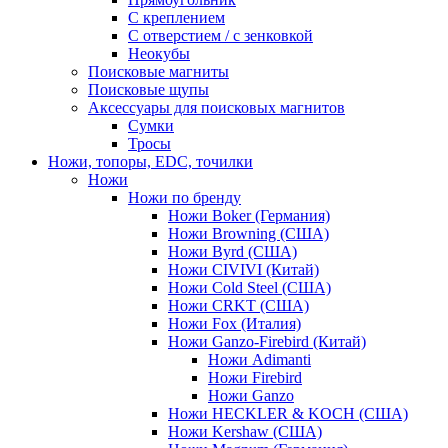
С креплением
С отверстием / с зенковкой
Неокубы
Поисковые магниты
Поисковые щупы
Аксессуары для поисковых магнитов
Сумки
Тросы
Ножи, топоры, EDC, точилки
Ножи
Ножи по бренду
Ножи Boker (Германия)
Ножи Browning (США)
Ножи Byrd (США)
Ножи CIVIVI (Китай)
Ножи Cold Steel (США)
Ножи CRKT (США)
Ножи Fox (Италия)
Ножи Ganzo-Firebird (Китай)
Ножи Adimanti
Ножи Firebird
Ножи Ganzo
Ножи HECKLER & KOCH (США)
Ножи Kershaw (США)