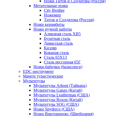
Ножи Титов и Солдатова (Россия)
Метательные ножи
City Brother
Ножемир
Титов и Солдатова (Россия)
Ножи керамбиты
Ножи ручной работы
Алмазная сталь ХВ5
Булатная сталь
Дамасская сталь
Кизляр
Кованая сталь
Сталь 65Х13
Сталь рессорная 65Г
Ножи-бабочки (балисонги)
EDC инструмент
Мачете туристические
Мультитулы
Мультитулы Arhont (Тайвань)
Мультитулы Ganzo (Китай)
Мультитулы Leatherman (США)
Мультитулы Roxon (Китай)
Мультитулы SOG (США)
Ножи Spyderco (США)
Ножи Викторинокс (Швейцария)