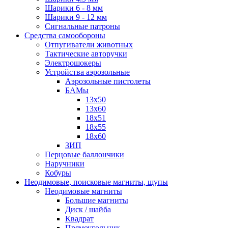
Шарики 6 - 8 мм
Шарики 9 - 12 мм
Сигнальные патроны
Средства самообороны
Отпугиватели животных
Тактические авторучки
Электрошокеры
Устройства аэрозольные
Аэрозольные пистолеты
БАМы
13х50
13х60
18х51
18х55
18х60
ЗИП
Перцовые баллончики
Наручники
Кобуры
Неодимовые, поисковые магниты, щупы
Неодимовые магниты
Большие магниты
Диск / шайба
Квадрат
Прямоугольник