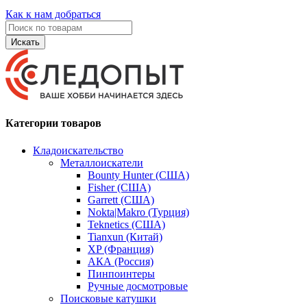
Как к нам добраться
Искать
Категории товаров
Кладоискательство
Металлоискатели
Bounty Hunter (США)
Fisher (США)
Garrett (США)
Nokta|Makro (Турция)
Teknetics (США)
Tianxun (Китай)
XP (Франция)
АКА (Россия)
Пинпоинтеры
Ручные досмотровые
Поисковые катушки