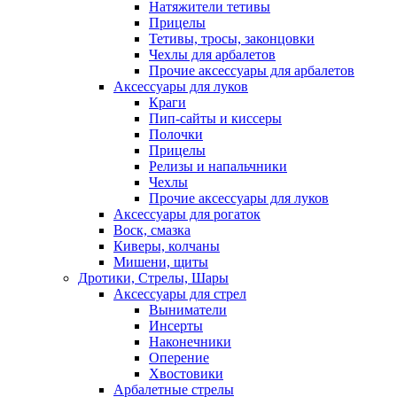
Натяжители тетивы
Прицелы
Тетивы, тросы, законцовки
Чехлы для арбалетов
Прочие аксессуары для арбалетов
Аксессуары для луков
Краги
Пип-сайты и киссеры
Полочки
Прицелы
Релизы и напальчники
Чехлы
Прочие аксессуары для луков
Аксессуары для рогаток
Воск, смазка
Киверы, колчаны
Мишени, щиты
Дротики, Стрелы, Шары
Аксессуары для стрел
Выниматели
Инсерты
Наконечники
Оперение
Хвостовики
Арбалетные стрелы