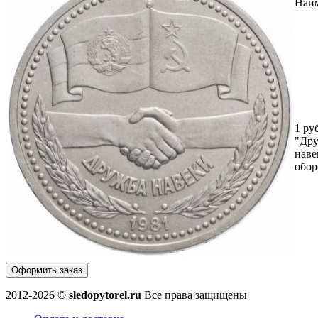
Наи
1 ру
"Др
наве
обор
Оформить заказ
2012-2026 ©
sledopytorel.ru
Все права защищены