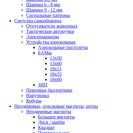
Шарики 6 - 8 мм
Шарики 9 - 12 мм
Сигнальные патроны
Средства самообороны
Отпугиватели животных
Тактические авторучки
Электрошокеры
Устройства аэрозольные
Аэрозольные пистолеты
БАМы
13х50
13х60
18х51
18х55
18х60
ЗИП
Перцовые баллончики
Наручники
Кобуры
Неодимовые, поисковые магниты, щупы
Неодимовые магниты
Большие магниты
Диск / шайба
Квадрат
Прямоугольник