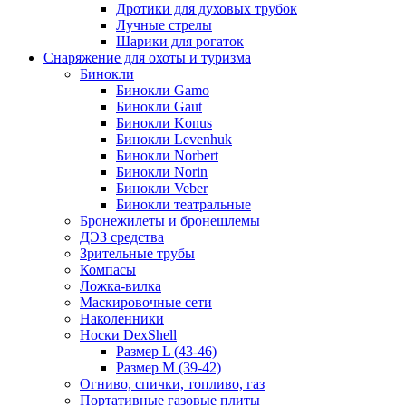
Дротики для духовых трубок
Лучные стрелы
Шарики для рогаток
Снаряжение для охоты и туризма
Бинокли
Бинокли Gamo
Бинокли Gaut
Бинокли Konus
Бинокли Levenhuk
Бинокли Norbert
Бинокли Norin
Бинокли Veber
Бинокли театральные
Бронежилеты и бронешлемы
ДЭЗ средства
Зрительные трубы
Компасы
Ложка-вилка
Маскировочные сети
Наколенники
Носки DexShell
Размер L (43-46)
Размер M (39-42)
Огниво, спички, топливо, газ
Портативные газовые плиты