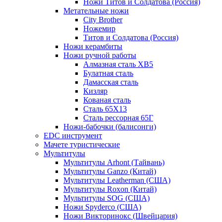
Ножи Титов и Солдатова (Россия)
Метательные ножи
City Brother
Ножемир
Титов и Солдатова (Россия)
Ножи керамбиты
Ножи ручной работы
Алмазная сталь ХВ5
Булатная сталь
Дамасская сталь
Кизляр
Кованая сталь
Сталь 65Х13
Сталь рессорная 65Г
Ножи-бабочки (балисонги)
EDC инструмент
Мачете туристические
Мультитулы
Мультитулы Arhont (Тайвань)
Мультитулы Ganzo (Китай)
Мультитулы Leatherman (США)
Мультитулы Roxon (Китай)
Мультитулы SOG (США)
Ножи Spyderco (США)
Ножи Викторинокс (Швейцария)