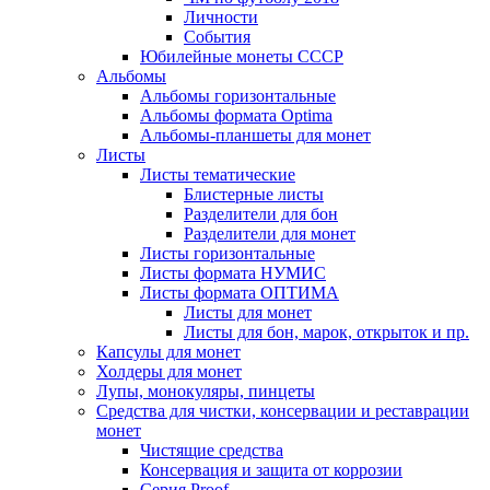
Личности
События
Юбилейные монеты СССР
Альбомы
Альбомы горизонтальные
Альбомы формата Optima
Альбомы-планшеты для монет
Листы
Листы тематические
Блистерные листы
Разделители для бон
Разделители для монет
Листы горизонтальные
Листы формата НУМИС
Листы формата ОПТИМА
Листы для монет
Листы для бон, марок, открыток и пр.
Капсулы для монет
Холдеры для монет
Лупы, монокуляры, пинцеты
Средства для чистки, консервации и реставрации
монет
Чистящие средства
Консервация и защита от коррозии
Серия Proof