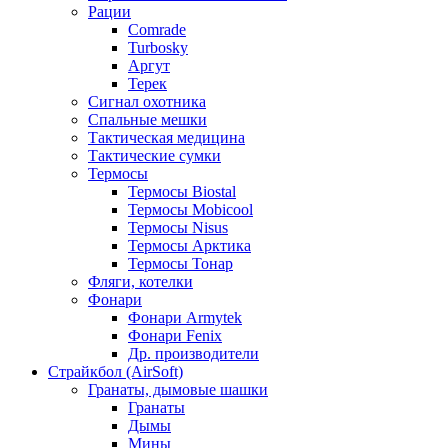
Рации
Comrade
Turbosky
Аргут
Терек
Сигнал охотника
Спальные мешки
Тактическая медицина
Тактические сумки
Термосы
Термосы Biostal
Термосы Mobicool
Термосы Nisus
Термосы Арктика
Термосы Тонар
Фляги, котелки
Фонари
Фонари Armytek
Фонари Fenix
Др. производители
Страйкбол (AirSoft)
Гранаты, дымовые шашки
Гранаты
Дымы
Мины