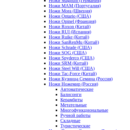
Ножи Magnum (Германия)
Ножи MAM (Португалия)
Ножи Mora (Швеция)
Ножи Ontario (США)
Ножи Opinel (Франция)
Ножи Roxon (Китай)
Ножи RUI (Испания)
Ножи Ruike (Китай)
Ножи SanRenMu (Китай)
Ножи Schrade (США)
Ножи SOG (США)
Ножи Spyderco (США)
Ножи SRM (Китай)
Ножи Steel Will (США)
Ножи Tac-Force (Китай)
Ножи Кузница Семина (Россия)
Ножи Ножемир (Россия)
Автоматические
Балисонги
Керамбиты
Метательные
Многофункциональные
Ручной работы
Складные
Туристические