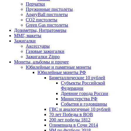
Перчатки
Пружинные пистолеты
AngryBall пистолеты
CO2 пистолеты
Green Gas пистолеты
Дозиметры, Нитратомеры
ММГ, макеты
Зажигалки
Аксессуары
Газовые зажигалки
Зажигалки Zippo
Монеты, альбомы и прочее
Юбилейные и памятные монеты
Юбилейные монеты РФ
Биметаллические 10 рублей
Субъекты Российской
Федерации
Древние города России
Министерства РФ
События и годовщины
ГВС и аналогичные 10 рублей
70 лет Победы в ВОВ
200 лет победы 1812
Олимпиада в Сочи 2014
ЧМ по футболу 2018