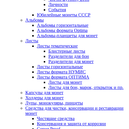
Личности
События
Юбилейные монеты СССР
Альбомы
Альбомы горизонтальные
Альбомы формата Optima
Альбомы-планшеты для монет
Листы
Листы тематические
Блистерные листы
Разделители для бон
Разделители для монет
Листы горизонтальные
Листы формата НУМИС
Листы формата ОПТИМА
Листы для монет
Листы для бон, марок, открыток и пр.
Капсулы для монет
Холдеры для монет
Лупы, монокуляры, пинцеты
Средства для чистки, консервации и реставрации
монет
Чистящие средства
Консервация и защита от коррозии
Серия Proof