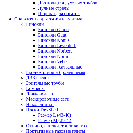
Дротики для духовых трубок
Лучные стрелы
Шарики для рогаток
Снаряжение для охоты и туризма
Бинокли
Бинокли Gamo
Бинокли Gaut
Бинокли Konus
Бинокли Levenhuk
Бинокли Norbert
Бинокли Norin
Бинокли Veber
Бинокли театральные
Бронежилеты и бронешлемы
ДЭЗ средства
Зрительные трубы
Компасы
Ложка-вилка
Маскировочные сети
Наколенники
Носки DexShell
Размер L (43-46)
Размер M (39-42)
Огниво, спички, топливо, газ
Портативные газовые плиты