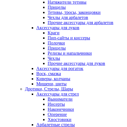
Натяжители тетивы
Прицелы
Тетивы, тросы, законцовки
Чехлы для арбалетов
Прочие аксессуары для арбалетов
Аксессуары для луков
Краги
Пип-сайты и киссеры
Полочки
Прицелы
Релизы и напальчники
Чехлы
Прочие аксессуары для луков
Аксессуары для рогаток
Воск, смазка
Киверы, колчаны
Мишени, щиты
Дротики, Стрелы, Шары
Аксессуары для стрел
Выниматели
Инсерты
Наконечники
Оперение
Хвостовики
Арбалетные стрелы