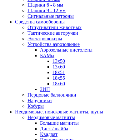
Шарики 6 - 8 мм
Шарики 9 - 12 мм
Сигнальные патроны
Средства самообороны
Отпугиватели животных
Тактические авторучки
Электрошокеры
Устройства аэрозольные
Аэрозольные пистолеты
БАМы
13х50
13х60
18х51
18х55
18х60
ЗИП
Перцовые баллончики
Наручники
Кобуры
Неодимовые, поисковые магниты, щупы
Неодимовые магниты
Большие магниты
Диск / шайба
Квадрат
Прямоугольник