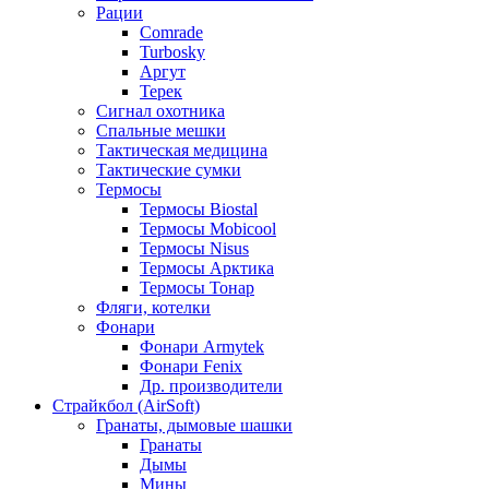
Рации
Comrade
Turbosky
Аргут
Терек
Сигнал охотника
Спальные мешки
Тактическая медицина
Тактические сумки
Термосы
Термосы Biostal
Термосы Mobicool
Термосы Nisus
Термосы Арктика
Термосы Тонар
Фляги, котелки
Фонари
Фонари Armytek
Фонари Fenix
Др. производители
Страйкбол (AirSoft)
Гранаты, дымовые шашки
Гранаты
Дымы
Мины