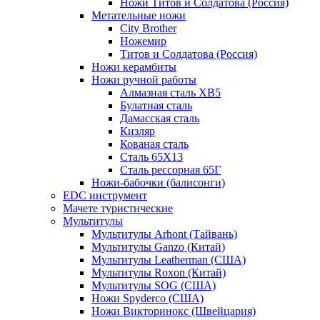
Ножи Титов и Солдатова (Россия)
Метательные ножи
City Brother
Ножемир
Титов и Солдатова (Россия)
Ножи керамбиты
Ножи ручной работы
Алмазная сталь ХВ5
Булатная сталь
Дамасская сталь
Кизляр
Кованая сталь
Сталь 65Х13
Сталь рессорная 65Г
Ножи-бабочки (балисонги)
EDC инструмент
Мачете туристические
Мультитулы
Мультитулы Arhont (Тайвань)
Мультитулы Ganzo (Китай)
Мультитулы Leatherman (США)
Мультитулы Roxon (Китай)
Мультитулы SOG (США)
Ножи Spyderco (США)
Ножи Викторинокс (Швейцария)