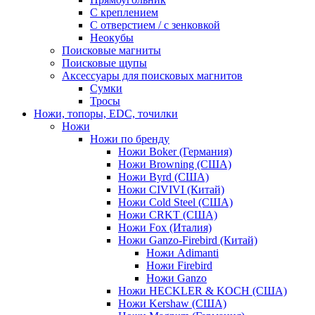
С креплением
С отверстием / с зенковкой
Неокубы
Поисковые магниты
Поисковые щупы
Аксессуары для поисковых магнитов
Сумки
Тросы
Ножи, топоры, EDC, точилки
Ножи
Ножи по бренду
Ножи Boker (Германия)
Ножи Browning (США)
Ножи Byrd (США)
Ножи CIVIVI (Китай)
Ножи Cold Steel (США)
Ножи CRKT (США)
Ножи Fox (Италия)
Ножи Ganzo-Firebird (Китай)
Ножи Adimanti
Ножи Firebird
Ножи Ganzo
Ножи HECKLER & KOCH (США)
Ножи Kershaw (США)