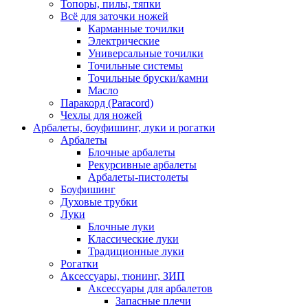
Топоры, пилы, тяпки
Всё для заточки ножей
Карманные точилки
Электрические
Универсальные точилки
Точильные системы
Точильные бруски/камни
Масло
Паракорд (Paracord)
Чехлы для ножей
Арбалеты, боуфишинг, луки и рогатки
Арбалеты
Блочные арбалеты
Рекурсивные арбалеты
Арбалеты-пистолеты
Боуфишинг
Духовые трубки
Луки
Блочные луки
Классические луки
Традиционные луки
Рогатки
Аксессуары, тюнинг, ЗИП
Аксессуары для арбалетов
Запасные плечи