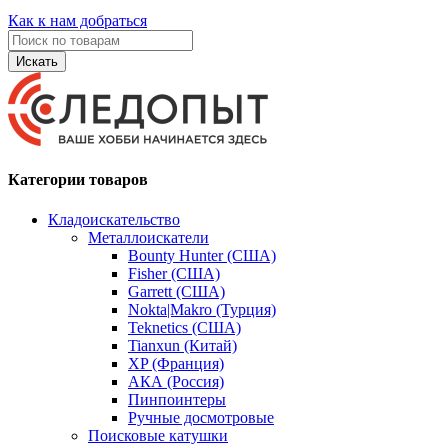
Как к нам добраться
Искать
Категории товаров
Кладоискательство
Металлоискатели
Bounty Hunter (США)
Fisher (США)
Garrett (США)
Nokta|Makro (Турция)
Teknetics (США)
Tianxun (Китай)
XP (Франция)
АКА (Россия)
Пинпоинтеры
Ручные досмотровые
Поисковые катушки