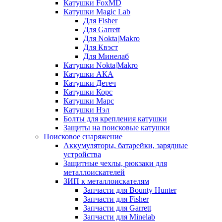
Катушки FoxMD
Катушки Magic Lab
Для Fisher
Для Garrett
Для Nokta|Makro
Для Квэст
Для Минелаб
Катушки Nokta|Makro
Катушки АКА
Катушки Детеч
Катушки Корс
Катушки Марс
Катушки Нэл
Болты для крепления катушки
Защиты на поисковые катушки
Поисковое снаряжение
Аккумуляторы, батарейки, зарядные
устройства
Защитные чехлы, рюкзаки для
металлоискателей
ЗИП к металлоискателям
Запчасти для Bounty Hunter
Запчасти для Fisher
Запчасти для Garrett
Запчасти для Minelab