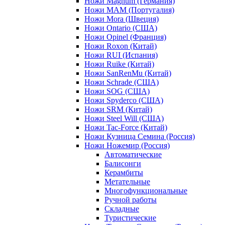
Ножи Magnum (Германия)
Ножи MAM (Португалия)
Ножи Mora (Швеция)
Ножи Ontario (США)
Ножи Opinel (Франция)
Ножи Roxon (Китай)
Ножи RUI (Испания)
Ножи Ruike (Китай)
Ножи SanRenMu (Китай)
Ножи Schrade (США)
Ножи SOG (США)
Ножи Spyderco (США)
Ножи SRM (Китай)
Ножи Steel Will (США)
Ножи Tac-Force (Китай)
Ножи Кузница Семина (Россия)
Ножи Ножемир (Россия)
Автоматические
Балисонги
Керамбиты
Метательные
Многофункциональные
Ручной работы
Складные
Туристические