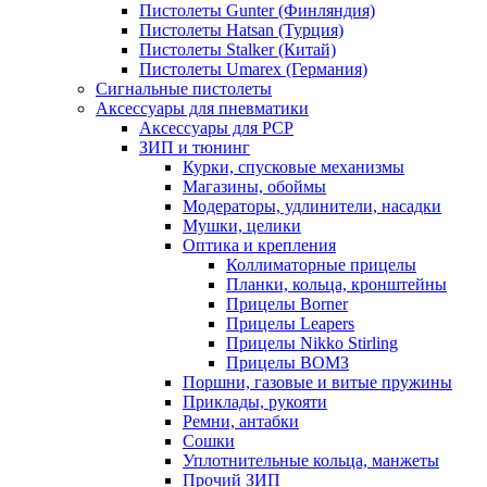
Пистолеты Gunter (Финляндия)
Пистолеты Hatsan (Турция)
Пистолеты Stalker (Китай)
Пистолеты Umarex (Германия)
Сигнальные пистолеты
Аксессуары для пневматики
Аксессуары для PCP
ЗИП и тюнинг
Курки, спусковые механизмы
Магазины, обоймы
Модераторы, удлинители, насадки
Мушки, целики
Оптика и крепления
Коллиматорные прицелы
Планки, кольца, кронштейны
Прицелы Borner
Прицелы Leapers
Прицелы Nikko Stirling
Прицелы ВОМЗ
Поршни, газовые и витые пружины
Приклады, рукояти
Ремни, антабки
Сошки
Уплотнительные кольца, манжеты
Прочий ЗИП