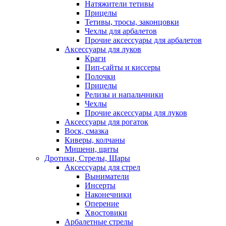
Натяжители тетивы
Прицелы
Тетивы, тросы, законцовки
Чехлы для арбалетов
Прочие аксессуары для арбалетов
Аксессуары для луков
Краги
Пип-сайты и киссеры
Полочки
Прицелы
Релизы и напальчники
Чехлы
Прочие аксессуары для луков
Аксессуары для рогаток
Воск, смазка
Киверы, колчаны
Мишени, щиты
Дротики, Стрелы, Шары
Аксессуары для стрел
Выниматели
Инсерты
Наконечники
Оперение
Хвостовики
Арбалетные стрелы