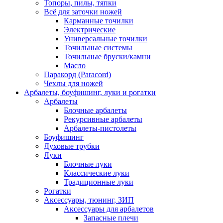
Топоры, пилы, тяпки
Всё для заточки ножей
Карманные точилки
Электрические
Универсальные точилки
Точильные системы
Точильные бруски/камни
Масло
Паракорд (Paracord)
Чехлы для ножей
Арбалеты, боуфишинг, луки и рогатки
Арбалеты
Блочные арбалеты
Рекурсивные арбалеты
Арбалеты-пистолеты
Боуфишинг
Духовые трубки
Луки
Блочные луки
Классические луки
Традиционные луки
Рогатки
Аксессуары, тюнинг, ЗИП
Аксессуары для арбалетов
Запасные плечи