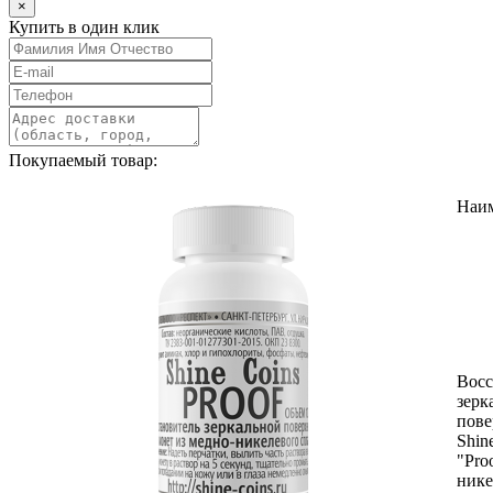
×
Купить в один клик
Покупаемый товар:
Наи
Восс
зерк
пове
Shin
"Pro
нике