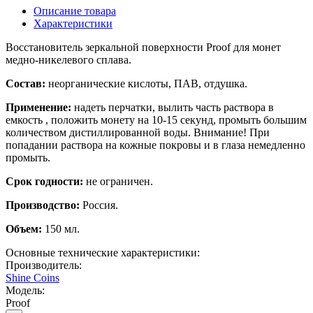
Описание товара
Характеристики
Восстановитель зеркальной поверхности Proof для монет
медно-никелевого сплава.
Состав:
неорганические кислоты, ПАВ, отдушка.
Применение:
надеть перчатки, вылить часть раствора в
емкость , положить монету на 10-15 секунд, промыть большим
количеством дистиллированной воды. Внимание! При
попадании раствора на кожные покровы и в глаза немедленно
промыть.
Cpoĸ гoднocти:
нe oгpaничeн.
Πpoизвoдcтвo:
Poccия.
Объем:
150 мл.
Основные технические характеристики:
Производитель:
Shine Coins
Модель:
Proof