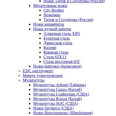
Ножи Титов и Солдатова (Россия)
Метательные ножи
City Brother
Ножемир
Титов и Солдатова (Россия)
Ножи керамбиты
Ножи ручной работы
Алмазная сталь ХВ5
Булатная сталь
Дамасская сталь
Кизляр
Кованая сталь
Сталь 65Х13
Сталь рессорная 65Г
Ножи-бабочки (балисонги)
EDC инструмент
Мачете туристические
Мультитулы
Мультитулы Arhont (Тайвань)
Мультитулы Ganzo (Китай)
Мультитулы Leatherman (США)
Мультитулы Roxon (Китай)
Мультитулы SOG (США)
Ножи Spyderco (США)
Ножи Викторинокс (Швейцария)