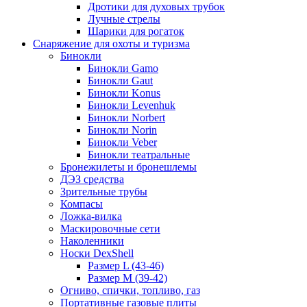
Дротики для духовых трубок
Лучные стрелы
Шарики для рогаток
Снаряжение для охоты и туризма
Бинокли
Бинокли Gamo
Бинокли Gaut
Бинокли Konus
Бинокли Levenhuk
Бинокли Norbert
Бинокли Norin
Бинокли Veber
Бинокли театральные
Бронежилеты и бронешлемы
ДЭЗ средства
Зрительные трубы
Компасы
Ложка-вилка
Маскировочные сети
Наколенники
Носки DexShell
Размер L (43-46)
Размер M (39-42)
Огниво, спички, топливо, газ
Портативные газовые плиты