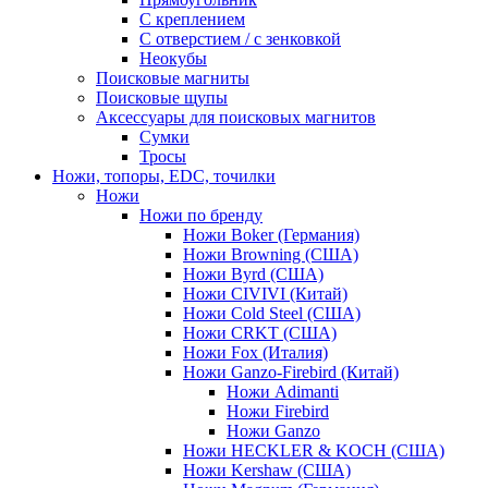
С креплением
С отверстием / с зенковкой
Неокубы
Поисковые магниты
Поисковые щупы
Аксессуары для поисковых магнитов
Сумки
Тросы
Ножи, топоры, EDC, точилки
Ножи
Ножи по бренду
Ножи Boker (Германия)
Ножи Browning (США)
Ножи Byrd (США)
Ножи CIVIVI (Китай)
Ножи Cold Steel (США)
Ножи CRKT (США)
Ножи Fox (Италия)
Ножи Ganzo-Firebird (Китай)
Ножи Adimanti
Ножи Firebird
Ножи Ganzo
Ножи HECKLER & KOCH (США)
Ножи Kershaw (США)