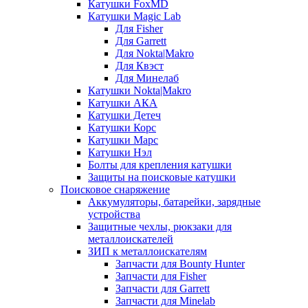
Катушки FoxMD
Катушки Magic Lab
Для Fisher
Для Garrett
Для Nokta|Makro
Для Квэст
Для Минелаб
Катушки Nokta|Makro
Катушки АКА
Катушки Детеч
Катушки Корс
Катушки Марс
Катушки Нэл
Болты для крепления катушки
Защиты на поисковые катушки
Поисковое снаряжение
Аккумуляторы, батарейки, зарядные
устройства
Защитные чехлы, рюкзаки для
металлоискателей
ЗИП к металлоискателям
Запчасти для Bounty Hunter
Запчасти для Fisher
Запчасти для Garrett
Запчасти для Minelab