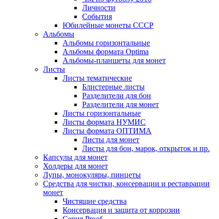
Личности
События
Юбилейные монеты СССР
Альбомы
Альбомы горизонтальные
Альбомы формата Optima
Альбомы-планшеты для монет
Листы
Листы тематические
Блистерные листы
Разделители для бон
Разделители для монет
Листы горизонтальные
Листы формата НУМИС
Листы формата ОПТИМА
Листы для монет
Листы для бон, марок, открыток и пр.
Капсулы для монет
Холдеры для монет
Лупы, монокуляры, пинцеты
Средства для чистки, консервации и реставрации
монет
Чистящие средства
Консервация и защита от коррозии
Серия Proof