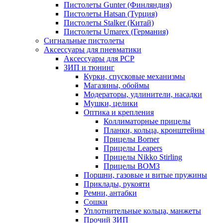
Пистолеты Gunter (Финляндия)
Пистолеты Hatsan (Турция)
Пистолеты Stalker (Китай)
Пистолеты Umarex (Германия)
Сигнальные пистолеты
Аксессуары для пневматики
Аксессуары для PCP
ЗИП и тюнинг
Курки, спусковые механизмы
Магазины, обоймы
Модераторы, удлинители, насадки
Мушки, целики
Оптика и крепления
Коллиматорные прицелы
Планки, кольца, кронштейны
Прицелы Borner
Прицелы Leapers
Прицелы Nikko Stirling
Прицелы ВОМЗ
Поршни, газовые и витые пружины
Приклады, рукояти
Ремни, антабки
Сошки
Уплотнительные кольца, манжеты
Прочий ЗИП