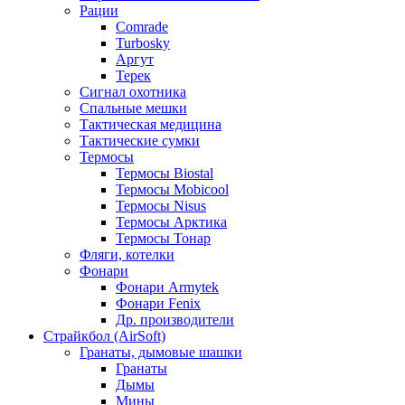
Рации
Comrade
Turbosky
Аргут
Терек
Сигнал охотника
Спальные мешки
Тактическая медицина
Тактические сумки
Термосы
Термосы Biostal
Термосы Mobicool
Термосы Nisus
Термосы Арктика
Термосы Тонар
Фляги, котелки
Фонари
Фонари Armytek
Фонари Fenix
Др. производители
Страйкбол (AirSoft)
Гранаты, дымовые шашки
Гранаты
Дымы
Мины