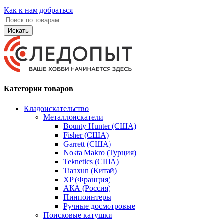
Как к нам добраться
Искать
Категории товаров
Кладоискательство
Металлоискатели
Bounty Hunter (США)
Fisher (США)
Garrett (США)
Nokta|Makro (Турция)
Teknetics (США)
Tianxun (Китай)
XP (Франция)
АКА (Россия)
Пинпоинтеры
Ручные досмотровые
Поисковые катушки