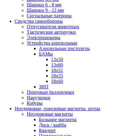
Шарики 6 - 8 мм
Шарики 9 - 12 мм
Сигнальные патроны
Средства самообороны
Отпугиватели животных
Тактические авторучки
Электрошокеры
Устройства аэрозольные
Аэрозольные пистолеты
БАМы
13х50
13х60
18х51
18х55
18х60
ЗИП
Перцовые баллончики
Наручники
Кобуры
Неодимовые, поисковые магниты, щупы
Неодимовые магниты
Большие магниты
Диск / шайба
Квадрат
Прямоугольник