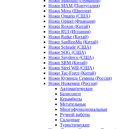
Ножи Magnum (Германия)
Ножи MAM (Португалия)
Ножи Mora (Швеция)
Ножи Ontario (США)
Ножи Opinel (Франция)
Ножи Roxon (Китай)
Ножи RUI (Испания)
Ножи Ruike (Китай)
Ножи SanRenMu (Китай)
Ножи Schrade (США)
Ножи SOG (США)
Ножи Spyderco (США)
Ножи SRM (Китай)
Ножи Steel Will (США)
Ножи Tac-Force (Китай)
Ножи Кузница Семина (Россия)
Ножи Ножемир (Россия)
Автоматические
Балисонги
Керамбиты
Метательные
Многофункциональные
Ручной работы
Складные
Туристические