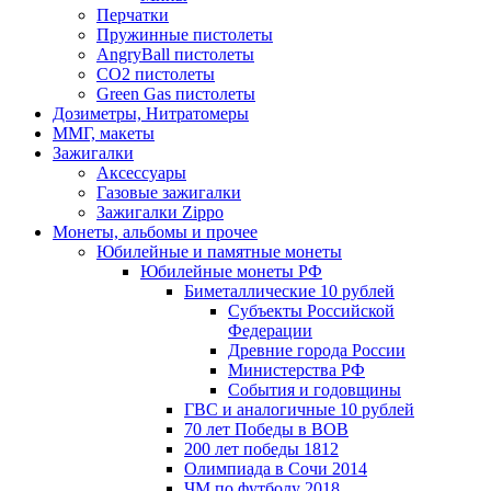
Перчатки
Пружинные пистолеты
AngryBall пистолеты
CO2 пистолеты
Green Gas пистолеты
Дозиметры, Нитратомеры
ММГ, макеты
Зажигалки
Аксессуары
Газовые зажигалки
Зажигалки Zippo
Монеты, альбомы и прочее
Юбилейные и памятные монеты
Юбилейные монеты РФ
Биметаллические 10 рублей
Субъекты Российской
Федерации
Древние города России
Министерства РФ
События и годовщины
ГВС и аналогичные 10 рублей
70 лет Победы в ВОВ
200 лет победы 1812
Олимпиада в Сочи 2014
ЧМ по футболу 2018