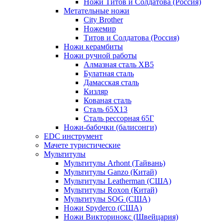
Ножи Титов и Солдатова (Россия)
Метательные ножи
City Brother
Ножемир
Титов и Солдатова (Россия)
Ножи керамбиты
Ножи ручной работы
Алмазная сталь ХВ5
Булатная сталь
Дамасская сталь
Кизляр
Кованая сталь
Сталь 65Х13
Сталь рессорная 65Г
Ножи-бабочки (балисонги)
EDC инструмент
Мачете туристические
Мультитулы
Мультитулы Arhont (Тайвань)
Мультитулы Ganzo (Китай)
Мультитулы Leatherman (США)
Мультитулы Roxon (Китай)
Мультитулы SOG (США)
Ножи Spyderco (США)
Ножи Викторинокс (Швейцария)