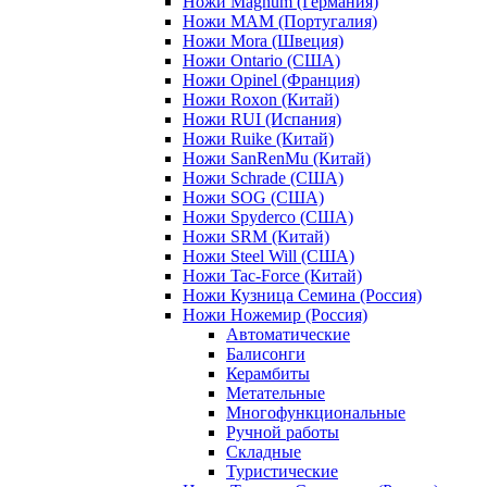
Ножи Magnum (Германия)
Ножи MAM (Португалия)
Ножи Mora (Швеция)
Ножи Ontario (США)
Ножи Opinel (Франция)
Ножи Roxon (Китай)
Ножи RUI (Испания)
Ножи Ruike (Китай)
Ножи SanRenMu (Китай)
Ножи Schrade (США)
Ножи SOG (США)
Ножи Spyderco (США)
Ножи SRM (Китай)
Ножи Steel Will (США)
Ножи Tac-Force (Китай)
Ножи Кузница Семина (Россия)
Ножи Ножемир (Россия)
Автоматические
Балисонги
Керамбиты
Метательные
Многофункциональные
Ручной работы
Складные
Туристические