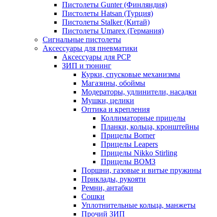
Пистолеты Gunter (Финляндия)
Пистолеты Hatsan (Турция)
Пистолеты Stalker (Китай)
Пистолеты Umarex (Германия)
Сигнальные пистолеты
Аксессуары для пневматики
Аксессуары для PCP
ЗИП и тюнинг
Курки, спусковые механизмы
Магазины, обоймы
Модераторы, удлинители, насадки
Мушки, целики
Оптика и крепления
Коллиматорные прицелы
Планки, кольца, кронштейны
Прицелы Borner
Прицелы Leapers
Прицелы Nikko Stirling
Прицелы ВОМЗ
Поршни, газовые и витые пружины
Приклады, рукояти
Ремни, антабки
Сошки
Уплотнительные кольца, манжеты
Прочий ЗИП