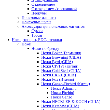
С креплением
С отверстием / с зенковкой
Неокубы
Поисковые магниты
Поисковые щупы
Аксессуары для поисковых магнитов
Сумки
Тросы
Ножи, топоры, EDC, точилки
Ножи
Ножи по бренду
Ножи Boker (Германия)
Ножи Browning (США)
Ножи Byrd (США)
Ножи CIVIVI (Китай)
Ножи Cold Steel (США)
Ножи CRKT (США)
Ножи Fox (Италия)
Ножи Ganzo-Firebird (Китай)
Ножи Adimanti
Ножи Firebird
Ножи Ganzo
Ножи HECKLER & KOCH (США)
Ножи Kershaw (США)