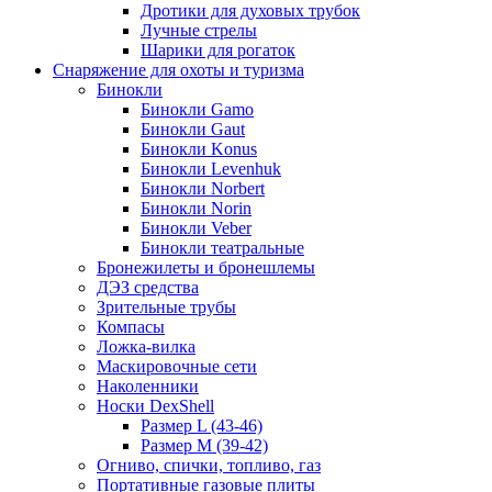
Дротики для духовых трубок
Лучные стрелы
Шарики для рогаток
Снаряжение для охоты и туризма
Бинокли
Бинокли Gamo
Бинокли Gaut
Бинокли Konus
Бинокли Levenhuk
Бинокли Norbert
Бинокли Norin
Бинокли Veber
Бинокли театральные
Бронежилеты и бронешлемы
ДЭЗ средства
Зрительные трубы
Компасы
Ложка-вилка
Маскировочные сети
Наколенники
Носки DexShell
Размер L (43-46)
Размер M (39-42)
Огниво, спички, топливо, газ
Портативные газовые плиты