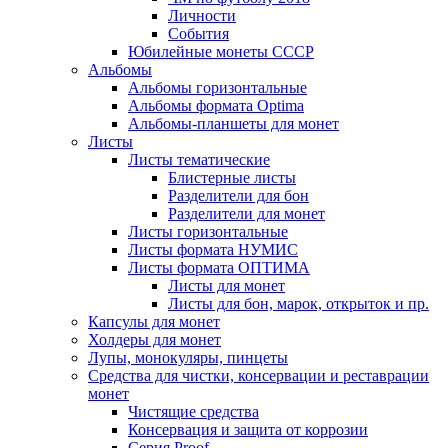
Личности
События
Юбилейные монеты СССР
Альбомы
Альбомы горизонтальные
Альбомы формата Optima
Альбомы-планшеты для монет
Листы
Листы тематические
Блистерные листы
Разделители для бон
Разделители для монет
Листы горизонтальные
Листы формата НУМИС
Листы формата ОПТИМА
Листы для монет
Листы для бон, марок, открыток и пр.
Капсулы для монет
Холдеры для монет
Лупы, монокуляры, пинцеты
Средства для чистки, консервации и реставрации
монет
Чистящие средства
Консервация и защита от коррозии
Серия Proof