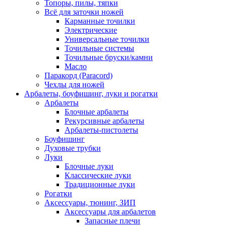
Топоры, пилы, тяпки
Всё для заточки ножей
Карманные точилки
Электрические
Универсальные точилки
Точильные системы
Точильные бруски/камни
Масло
Паракорд (Paracord)
Чехлы для ножей
Арбалеты, боуфишинг, луки и рогатки
Арбалеты
Блочные арбалеты
Рекурсивные арбалеты
Арбалеты-пистолеты
Боуфишинг
Духовые трубки
Луки
Блочные луки
Классические луки
Традиционные луки
Рогатки
Аксессуары, тюнинг, ЗИП
Аксессуары для арбалетов
Запасные плечи