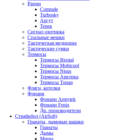
Рации
Comrade
Turbosky
Аргут
Терек
Сигнал охотника
Спальные мешки
Тактическая медицина
Тактические сумки
Термосы
Термосы Biostal
Термосы Mobicool
Термосы Nisus
Термосы Арктика
Термосы Тонар
Фляги, котелки
Фонари
Фонари Armytek
Фонари Fenix
Др. производители
Страйкбол (AirSoft)
Гранаты, дымовые шашки
Гранаты
Дымы
Мины