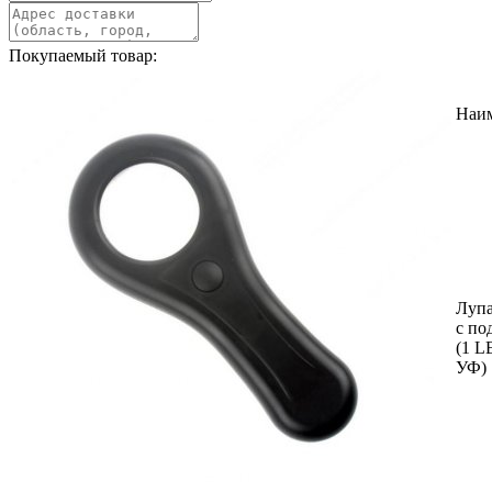
Покупаемый товар:
Наи
Лупа
с по
(1 L
УФ)