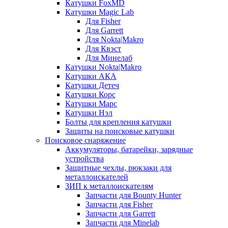
Катушки FoxMD
Катушки Magic Lab
Для Fisher
Для Garrett
Для Nokta|Makro
Для Квэст
Для Минелаб
Катушки Nokta|Makro
Катушки АКА
Катушки Детеч
Катушки Корс
Катушки Марс
Катушки Нэл
Болты для крепления катушки
Защиты на поисковые катушки
Поисковое снаряжение
Аккумуляторы, батарейки, зарядные
устройства
Защитные чехлы, рюкзаки для
металлоискателей
ЗИП к металлоискателям
Запчасти для Bounty Hunter
Запчасти для Fisher
Запчасти для Garrett
Запчасти для Minelab