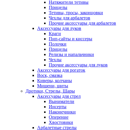
Натяжители тетивы
Прицелы
Тетивы, тросы, законцовки
Чехлы для арбалетов
Прочие аксессуары для арбалетов
Аксессуары для луков
Краги
Пип-сайты и киссеры
Полочки
Прицелы
Релизы и напальчники
Чехлы
Прочие аксессуары для луков
Аксессуары для рогаток
Воск, смазка
Киверы, колчаны
Мишени, щиты
Дротики, Стрелы, Шары
Аксессуары для стрел
Выниматели
Инсерты
Наконечники
Оперение
Хвостовики
Арбалетные стрелы