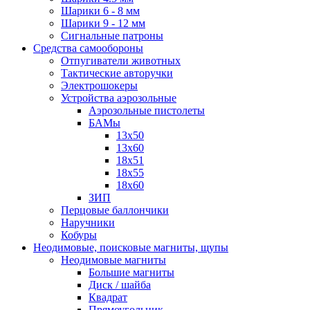
Шарики 6 - 8 мм
Шарики 9 - 12 мм
Сигнальные патроны
Средства самообороны
Отпугиватели животных
Тактические авторучки
Электрошокеры
Устройства аэрозольные
Аэрозольные пистолеты
БАМы
13х50
13х60
18х51
18х55
18х60
ЗИП
Перцовые баллончики
Наручники
Кобуры
Неодимовые, поисковые магниты, щупы
Неодимовые магниты
Большие магниты
Диск / шайба
Квадрат
Прямоугольник