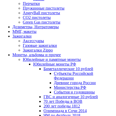
Перчатки
Пружинные пистолеты
AngryBall пистолеты
CO2 пистолеты
Green Gas пистолеты
Дозиметры, Нитратомеры
ММГ, макеты
Зажигалки
Аксессуары
Газовые зажигалки
Зажигалки Zippo
Монеты, альбомы и прочее
Юбилейные и памятные монеты
Юбилейные монеты РФ
Биметаллические 10 рублей
Субъекты Российской
Федерации
Древние города России
Министерства РФ
События и годовщины
ГВС и аналогичные 10 рублей
70 лет Победы в ВОВ
200 лет победы 1812
Олимпиада в Сочи 2014
ЧМ по футболу 2018