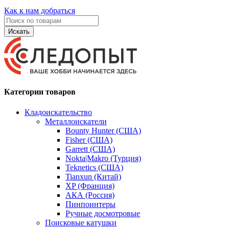
Как к нам добраться
Искать
Категории товаров
Кладоискательство
Металлоискатели
Bounty Hunter (США)
Fisher (США)
Garrett (США)
Nokta|Makro (Турция)
Teknetics (США)
Tianxun (Китай)
XP (Франция)
АКА (Россия)
Пинпоинтеры
Ручные досмотровые
Поисковые катушки