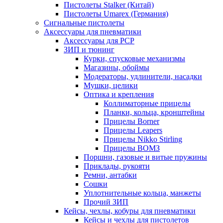
Пистолеты Stalker (Китай)
Пистолеты Umarex (Германия)
Сигнальные пистолеты
Аксессуары для пневматики
Аксессуары для PCP
ЗИП и тюнинг
Курки, спусковые механизмы
Магазины, обоймы
Модераторы, удлинители, насадки
Мушки, целики
Оптика и крепления
Коллиматорные прицелы
Планки, кольца, кронштейны
Прицелы Borner
Прицелы Leapers
Прицелы Nikko Stirling
Прицелы ВОМЗ
Поршни, газовые и витые пружины
Приклады, рукояти
Ремни, антабки
Сошки
Уплотнительные кольца, манжеты
Прочий ЗИП
Кейсы, чехлы, кобуры для пневматики
Кейсы и чехлы для пистолетов