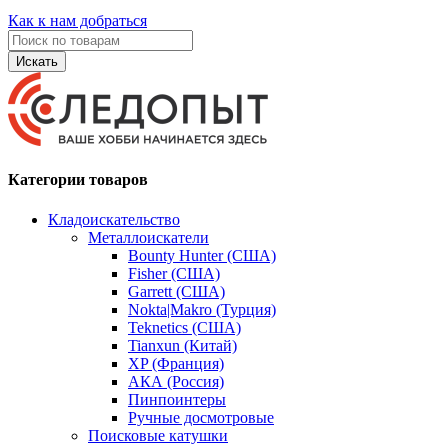
Как к нам добраться
Искать
Категории товаров
Кладоискательство
Металлоискатели
Bounty Hunter (США)
Fisher (США)
Garrett (США)
Nokta|Makro (Турция)
Teknetics (США)
Tianxun (Китай)
XP (Франция)
АКА (Россия)
Пинпоинтеры
Ручные досмотровые
Поисковые катушки