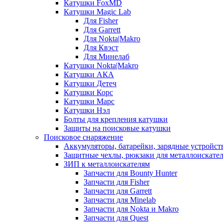
Катушки FoxMD
Катушки Magic Lab
Для Fisher
Для Garrett
Для Nokta|Makro
Для Квэст
Для Минелаб
Катушки Nokta|Makro
Катушки АКА
Катушки Детеч
Катушки Корс
Катушки Марс
Катушки Нэл
Болты для крепления катушки
Защиты на поисковые катушки
Поисковое снаряжение
Аккумуляторы, батарейки, зарядные устройст
Защитные чехлы, рюкзаки для металлоискате
ЗИП к металлоискателям
Запчасти для Bounty Hunter
Запчасти для Fisher
Запчасти для Garrett
Запчасти для Minelab
Запчасти для Nokta и Makro
Запчасти для Quest