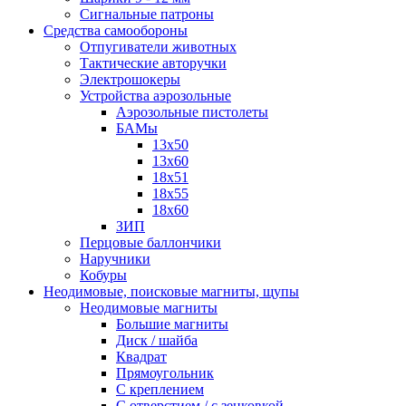
Сигнальные патроны
Средства самообороны
Отпугиватели животных
Тактические авторучки
Электрошокеры
Устройства аэрозольные
Аэрозольные пистолеты
БАМы
13х50
13х60
18х51
18х55
18х60
ЗИП
Перцовые баллончики
Наручники
Кобуры
Неодимовые, поисковые магниты, щупы
Неодимовые магниты
Большие магниты
Диск / шайба
Квадрат
Прямоугольник
С креплением
С отверстием / с зенковкой