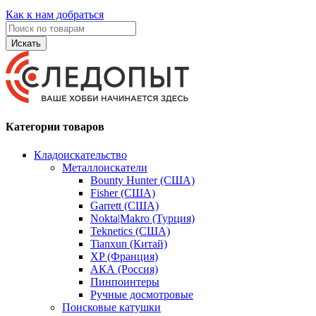
Как к нам добраться
Искать
Категории товаров
Кладоискательство
Металлоискатели
Bounty Hunter (США)
Fisher (США)
Garrett (США)
Nokta|Makro (Турция)
Teknetics (США)
Tianxun (Китай)
XP (Франция)
АКА (Россия)
Пинпоинтеры
Ручные досмотровые
Поисковые катушки