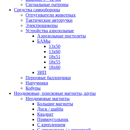
Сигнальные патроны
Средства самообороны
Отпугиватели животных
Тактические авторучки
Электрошокеры
Устройства аэрозольные
Аэрозольные пистолеты
БАМы
13х50
13х60
18х51
18х55
18х60
ЗИП
Перцовые баллончики
Наручники
Кобуры
Неодимовые, поисковые магниты, щупы
Неодимовые магниты
Большие магниты
Диск / шайба
Квадрат
Прямоугольник
С креплением
С отверстием / с зенковкой