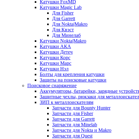
Катушки FoxMD
Катушки Magic Lab
Для Fisher
Для Garrett
Для Nokta|Makro
Для Квэст
Для Минелаб
Катушки Nokta|Makro
Катушки АКА
Катушки Детеч
Катушки Корс
Катушки Марс
Катушки Нэл
Болты для крепления катушки
Защиты на поисковые катушки
Поисковое снаряжение
Аккумуляторы, батарейки, зарядные устройст
Защитные чехлы, рюкзаки для металлоискате
ЗИП к металлоискателям
Запчасти для Bounty Hunter
Запчасти для Fisher
Запчасти для Garrett
Запчасти для Minelab
Запчасти для Nokta и Makro
Запчасти для Quest