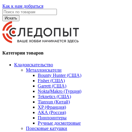
Как к нам добраться
Искать
Категории товаров
Кладоискательство
Металлоискатели
Bounty Hunter (США)
Fisher (США)
Garrett (США)
Nokta|Makro (Турция)
Teknetics (США)
Tianxun (Китай)
XP (Франция)
АКА (Россия)
Пинпоинтеры
Ручные досмотровые
Поисковые катушки