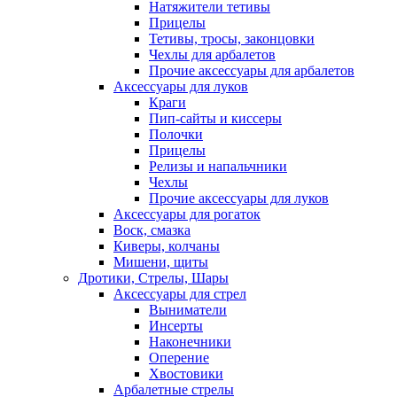
Натяжители тетивы
Прицелы
Тетивы, тросы, законцовки
Чехлы для арбалетов
Прочие аксессуары для арбалетов
Аксессуары для луков
Краги
Пип-сайты и киссеры
Полочки
Прицелы
Релизы и напальчники
Чехлы
Прочие аксессуары для луков
Аксессуары для рогаток
Воск, смазка
Киверы, колчаны
Мишени, щиты
Дротики, Стрелы, Шары
Аксессуары для стрел
Выниматели
Инсерты
Наконечники
Оперение
Хвостовики
Арбалетные стрелы