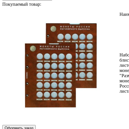
Покупаемый товар:
Наи
Наб
блис
лист
моне
"Раз
мон
Росс
лист
Оформить заказ