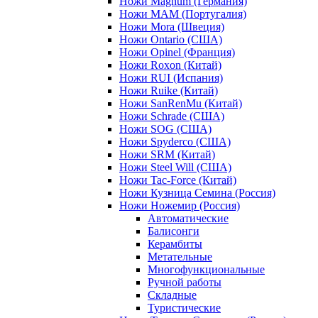
Ножи Magnum (Германия)
Ножи MAM (Португалия)
Ножи Mora (Швеция)
Ножи Ontario (США)
Ножи Opinel (Франция)
Ножи Roxon (Китай)
Ножи RUI (Испания)
Ножи Ruike (Китай)
Ножи SanRenMu (Китай)
Ножи Schrade (США)
Ножи SOG (США)
Ножи Spyderco (США)
Ножи SRM (Китай)
Ножи Steel Will (США)
Ножи Tac-Force (Китай)
Ножи Кузница Семина (Россия)
Ножи Ножемир (Россия)
Автоматические
Балисонги
Керамбиты
Метательные
Многофункциональные
Ручной работы
Складные
Туристические