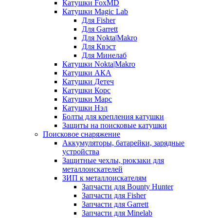
Катушки FoxMD
Катушки Magic Lab
Для Fisher
Для Garrett
Для Nokta|Makro
Для Квэст
Для Минелаб
Катушки Nokta|Makro
Катушки АКА
Катушки Детеч
Катушки Корс
Катушки Марс
Катушки Нэл
Болты для крепления катушки
Защиты на поисковые катушки
Поисковое снаряжение
Аккумуляторы, батарейки, зарядные
устройства
Защитные чехлы, рюкзаки для
металлоискателей
ЗИП к металлоискателям
Запчасти для Bounty Hunter
Запчасти для Fisher
Запчасти для Garrett
Запчасти для Minelab