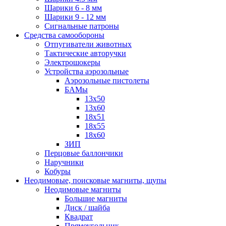
Шарики 6 - 8 мм
Шарики 9 - 12 мм
Сигнальные патроны
Средства самообороны
Отпугиватели животных
Тактические авторучки
Электрошокеры
Устройства аэрозольные
Аэрозольные пистолеты
БАМы
13х50
13х60
18х51
18х55
18х60
ЗИП
Перцовые баллончики
Наручники
Кобуры
Неодимовые, поисковые магниты, щупы
Неодимовые магниты
Большие магниты
Диск / шайба
Квадрат
Прямоугольник