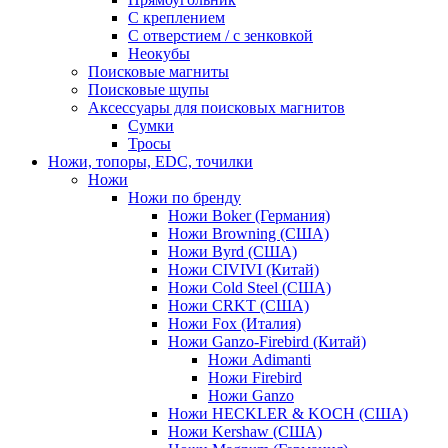
С креплением
С отверстием / с зенковкой
Неокубы
Поисковые магниты
Поисковые щупы
Аксессуары для поисковых магнитов
Сумки
Тросы
Ножи, топоры, EDC, точилки
Ножи
Ножи по бренду
Ножи Boker (Германия)
Ножи Browning (США)
Ножи Byrd (США)
Ножи CIVIVI (Китай)
Ножи Cold Steel (США)
Ножи CRKT (США)
Ножи Fox (Италия)
Ножи Ganzo-Firebird (Китай)
Ножи Adimanti
Ножи Firebird
Ножи Ganzo
Ножи HECKLER & KOCH (США)
Ножи Kershaw (США)