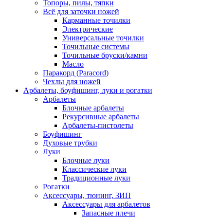
Топоры, пилы, тяпки
Всё для заточки ножей
Карманные точилки
Электрические
Универсальные точилки
Точильные системы
Точильные бруски/камни
Масло
Паракорд (Paracord)
Чехлы для ножей
Арбалеты, боуфишинг, луки и рогатки
Арбалеты
Блочные арбалеты
Рекурсивные арбалеты
Арбалеты-пистолеты
Боуфишинг
Духовые трубки
Луки
Блочные луки
Классические луки
Традиционные луки
Рогатки
Аксессуары, тюнинг, ЗИП
Аксессуары для арбалетов
Запасные плечи