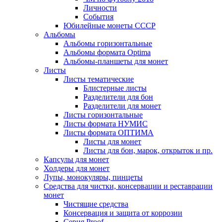
Личности
События
Юбилейные монеты СССР
Альбомы
Альбомы горизонтальные
Альбомы формата Optima
Альбомы-планшеты для монет
Листы
Листы тематические
Блистерные листы
Разделители для бон
Разделители для монет
Листы горизонтальные
Листы формата НУМИС
Листы формата ОПТИМА
Листы для монет
Листы для бон, марок, открыток и пр.
Капсулы для монет
Холдеры для монет
Лупы, монокуляры, пинцеты
Средства для чистки, консервации и реставрации
монет
Чистящие средства
Консервация и защита от коррозии
Серия Proof