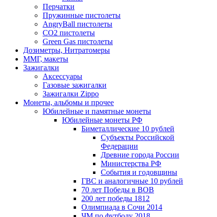
Перчатки
Пружинные пистолеты
AngryBall пистолеты
CO2 пистолеты
Green Gas пистолеты
Дозиметры, Нитратомеры
ММГ, макеты
Зажигалки
Аксессуары
Газовые зажигалки
Зажигалки Zippo
Монеты, альбомы и прочее
Юбилейные и памятные монеты
Юбилейные монеты РФ
Биметаллические 10 рублей
Субъекты Российской
Федерации
Древние города России
Министерства РФ
События и годовщины
ГВС и аналогичные 10 рублей
70 лет Победы в ВОВ
200 лет победы 1812
Олимпиада в Сочи 2014
ЧМ по футболу 2018