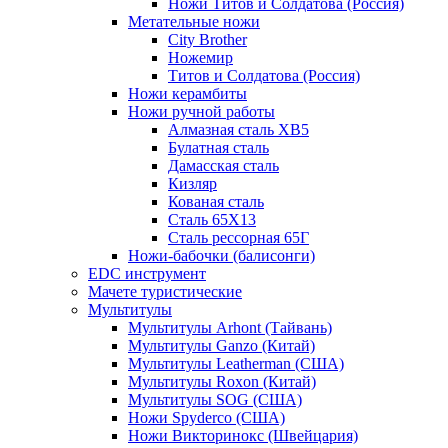
Ножи Титов и Солдатова (Россия)
Метательные ножи
City Brother
Ножемир
Титов и Солдатова (Россия)
Ножи керамбиты
Ножи ручной работы
Алмазная сталь ХВ5
Булатная сталь
Дамасская сталь
Кизляр
Кованая сталь
Сталь 65Х13
Сталь рессорная 65Г
Ножи-бабочки (балисонги)
EDC инструмент
Мачете туристические
Мультитулы
Мультитулы Arhont (Тайвань)
Мультитулы Ganzo (Китай)
Мультитулы Leatherman (США)
Мультитулы Roxon (Китай)
Мультитулы SOG (США)
Ножи Spyderco (США)
Ножи Викторинокс (Швейцария)