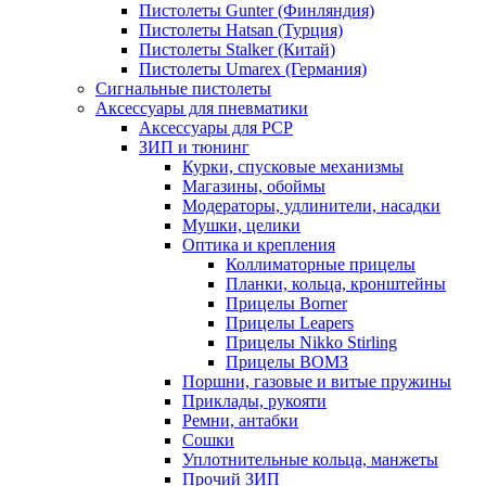
Пистолеты Gunter (Финляндия)
Пистолеты Hatsan (Турция)
Пистолеты Stalker (Китай)
Пистолеты Umarex (Германия)
Сигнальные пистолеты
Аксессуары для пневматики
Аксессуары для PCP
ЗИП и тюнинг
Курки, спусковые механизмы
Магазины, обоймы
Модераторы, удлинители, насадки
Мушки, целики
Оптика и крепления
Коллиматорные прицелы
Планки, кольца, кронштейны
Прицелы Borner
Прицелы Leapers
Прицелы Nikko Stirling
Прицелы ВОМЗ
Поршни, газовые и витые пружины
Приклады, рукояти
Ремни, антабки
Сошки
Уплотнительные кольца, манжеты
Прочий ЗИП