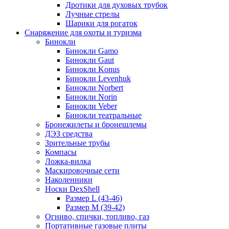
Дротики для духовых трубок
Лучные стрелы
Шарики для рогаток
Снаряжение для охоты и туризма
Бинокли
Бинокли Gamo
Бинокли Gaut
Бинокли Konus
Бинокли Levenhuk
Бинокли Norbert
Бинокли Norin
Бинокли Veber
Бинокли театральные
Бронежилеты и бронешлемы
ДЭЗ средства
Зрительные трубы
Компасы
Ложка-вилка
Маскировочные сети
Наколенники
Носки DexShell
Размер L (43-46)
Размер M (39-42)
Огниво, спички, топливо, газ
Портативные газовые плиты