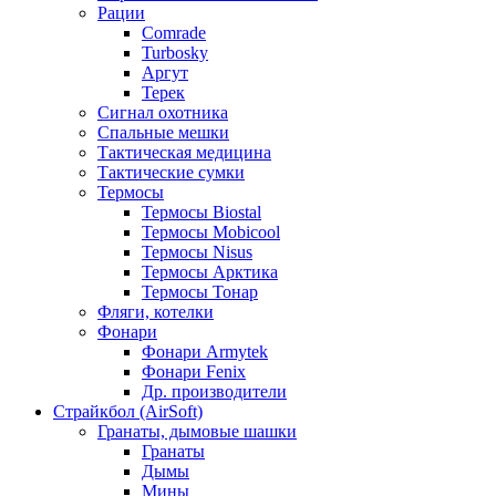
Рации
Comrade
Turbosky
Аргут
Терек
Сигнал охотника
Спальные мешки
Тактическая медицина
Тактические сумки
Термосы
Термосы Biostal
Термосы Mobicool
Термосы Nisus
Термосы Арктика
Термосы Тонар
Фляги, котелки
Фонари
Фонари Armytek
Фонари Fenix
Др. производители
Страйкбол (AirSoft)
Гранаты, дымовые шашки
Гранаты
Дымы
Мины