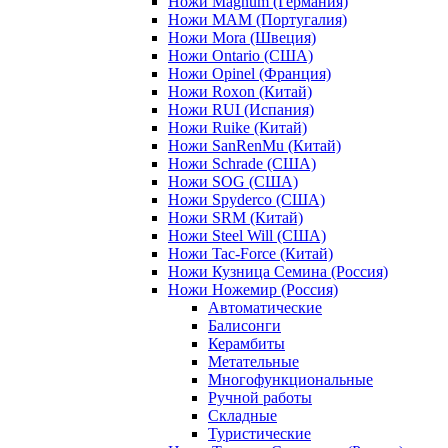
Ножи Magnum (Германия)
Ножи MAM (Португалия)
Ножи Mora (Швеция)
Ножи Ontario (США)
Ножи Opinel (Франция)
Ножи Roxon (Китай)
Ножи RUI (Испания)
Ножи Ruike (Китай)
Ножи SanRenMu (Китай)
Ножи Schrade (США)
Ножи SOG (США)
Ножи Spyderco (США)
Ножи SRM (Китай)
Ножи Steel Will (США)
Ножи Tac-Force (Китай)
Ножи Кузница Семина (Россия)
Ножи Ножемир (Россия)
Автоматические
Балисонги
Керамбиты
Метательные
Многофункциональные
Ручной работы
Складные
Туристические