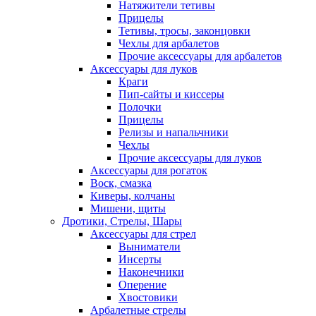
Натяжители тетивы
Прицелы
Тетивы, тросы, законцовки
Чехлы для арбалетов
Прочие аксессуары для арбалетов
Аксессуары для луков
Краги
Пип-сайты и киссеры
Полочки
Прицелы
Релизы и напальчники
Чехлы
Прочие аксессуары для луков
Аксессуары для рогаток
Воск, смазка
Киверы, колчаны
Мишени, щиты
Дротики, Стрелы, Шары
Аксессуары для стрел
Выниматели
Инсерты
Наконечники
Оперение
Хвостовики
Арбалетные стрелы