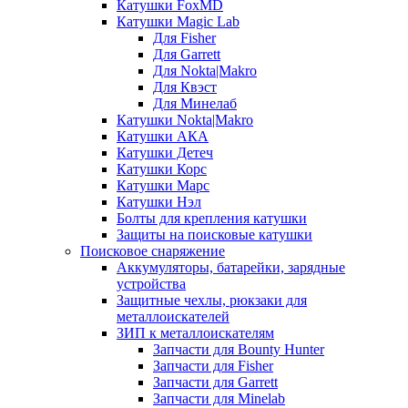
Катушки FoxMD
Катушки Magic Lab
Для Fisher
Для Garrett
Для Nokta|Makro
Для Квэст
Для Минелаб
Катушки Nokta|Makro
Катушки АКА
Катушки Детеч
Катушки Корс
Катушки Марс
Катушки Нэл
Болты для крепления катушки
Защиты на поисковые катушки
Поисковое снаряжение
Аккумуляторы, батарейки, зарядные
устройства
Защитные чехлы, рюкзаки для
металлоискателей
ЗИП к металлоискателям
Запчасти для Bounty Hunter
Запчасти для Fisher
Запчасти для Garrett
Запчасти для Minelab