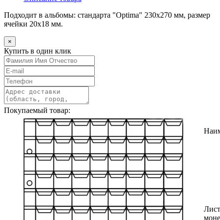
Подходит в альбомы: стандарта "Optima" 230х270 мм, размер
ячейки 20х18 мм.
×
Купить в один клик
Покупаемый товар:
Наи
Лист
моне