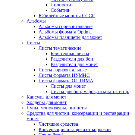
Личности
События
Юбилейные монеты СССР
Альбомы
Альбомы горизонтальные
Альбомы формата Optima
Альбомы-планшеты для монет
Листы
Листы тематические
Блистерные листы
Разделители для бон
Разделители для монет
Листы горизонтальные
Листы формата НУМИС
Листы формата ОПТИМА
Листы для монет
Листы для бон, марок, открыток и пр.
Капсулы для монет
Холдеры для монет
Лупы, монокуляры, пинцеты
Средства для чистки, консервации и реставрации
монет
Чистящие средства
Консервация и защита от коррозии
Серия Proof