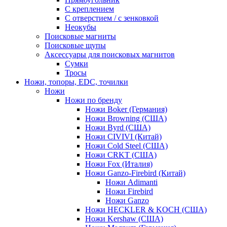
С креплением
С отверстием / с зенковкой
Неокубы
Поисковые магниты
Поисковые щупы
Аксессуары для поисковых магнитов
Сумки
Тросы
Ножи, топоры, EDC, точилки
Ножи
Ножи по бренду
Ножи Boker (Германия)
Ножи Browning (США)
Ножи Byrd (США)
Ножи CIVIVI (Китай)
Ножи Cold Steel (США)
Ножи CRKT (США)
Ножи Fox (Италия)
Ножи Ganzo-Firebird (Китай)
Ножи Adimanti
Ножи Firebird
Ножи Ganzo
Ножи HECKLER & KOCH (США)
Ножи Kershaw (США)