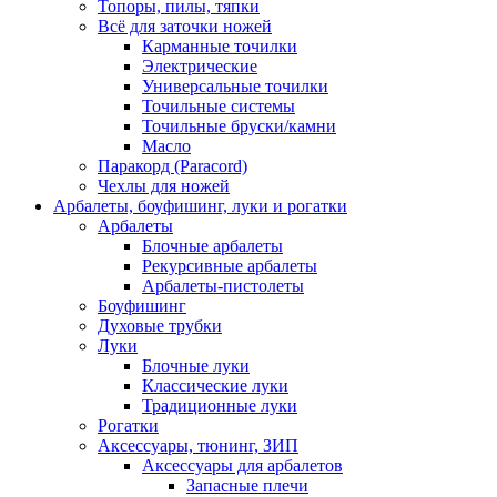
Топоры, пилы, тяпки
Всё для заточки ножей
Карманные точилки
Электрические
Универсальные точилки
Точильные системы
Точильные бруски/камни
Масло
Паракорд (Paracord)
Чехлы для ножей
Арбалеты, боуфишинг, луки и рогатки
Арбалеты
Блочные арбалеты
Рекурсивные арбалеты
Арбалеты-пистолеты
Боуфишинг
Духовые трубки
Луки
Блочные луки
Классические луки
Традиционные луки
Рогатки
Аксессуары, тюнинг, ЗИП
Аксессуары для арбалетов
Запасные плечи