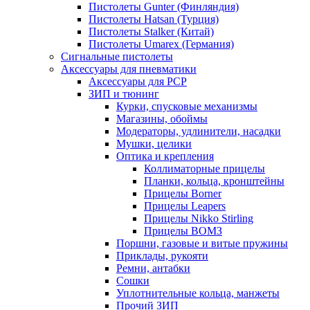
Пистолеты Gunter (Финляндия)
Пистолеты Hatsan (Турция)
Пистолеты Stalker (Китай)
Пистолеты Umarex (Германия)
Сигнальные пистолеты
Аксессуары для пневматики
Аксессуары для PCP
ЗИП и тюнинг
Курки, спусковые механизмы
Магазины, обоймы
Модераторы, удлинители, насадки
Мушки, целики
Оптика и крепления
Коллиматорные прицелы
Планки, кольца, кронштейны
Прицелы Borner
Прицелы Leapers
Прицелы Nikko Stirling
Прицелы ВОМЗ
Поршни, газовые и витые пружины
Приклады, рукояти
Ремни, антабки
Сошки
Уплотнительные кольца, манжеты
Прочий ЗИП