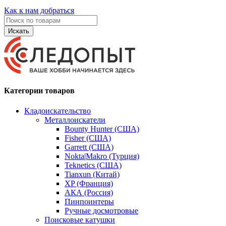
Как к нам добраться
Искать
Категории товаров
Кладоискательство
Металлоискатели
Bounty Hunter (США)
Fisher (США)
Garrett (США)
Nokta|Makro (Турция)
Teknetics (США)
Tianxun (Китай)
XP (Франция)
АКА (Россия)
Пинпоинтеры
Ручные досмотровые
Поисковые катушки