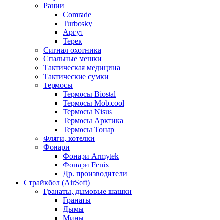
Рации
Comrade
Turbosky
Аргут
Терек
Сигнал охотника
Спальные мешки
Тактическая медицина
Тактические сумки
Термосы
Термосы Biostal
Термосы Mobicool
Термосы Nisus
Термосы Арктика
Термосы Тонар
Фляги, котелки
Фонари
Фонари Armytek
Фонари Fenix
Др. производители
Страйкбол (AirSoft)
Гранаты, дымовые шашки
Гранаты
Дымы
Мины