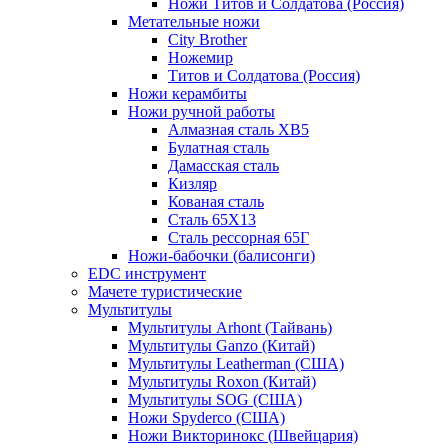
Ножи Титов и Солдатова (Россия)
Метательные ножи
City Brother
Ножемир
Титов и Солдатова (Россия)
Ножи керамбиты
Ножи ручной работы
Алмазная сталь ХВ5
Булатная сталь
Дамасская сталь
Кизляр
Кованая сталь
Сталь 65Х13
Сталь рессорная 65Г
Ножи-бабочки (балисонги)
EDC инструмент
Мачете туристические
Мультитулы
Мультитулы Arhont (Тайвань)
Мультитулы Ganzo (Китай)
Мультитулы Leatherman (США)
Мультитулы Roxon (Китай)
Мультитулы SOG (США)
Ножи Spyderco (США)
Ножи Викторинокс (Швейцария)