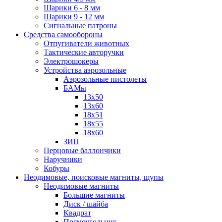
Шарики 6 - 8 мм
Шарики 9 - 12 мм
Сигнальные патроны
Средства самообороны
Отпугиватели животных
Тактические авторучки
Электрошокеры
Устройства аэрозольные
Аэрозольные пистолеты
БАМы
13х50
13х60
18х51
18х55
18х60
ЗИП
Перцовые баллончики
Наручники
Кобуры
Неодимовые, поисковые магниты, щупы
Неодимовые магниты
Большие магниты
Диск / шайба
Квадрат
Прямоугольник