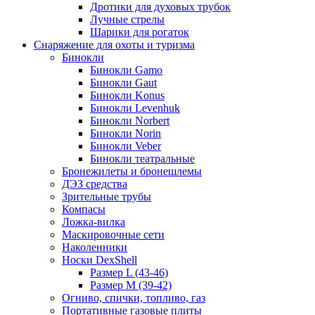
Дротики для духовых трубок
Лучные стрелы
Шарики для рогаток
Снаряжение для охоты и туризма
Бинокли
Бинокли Gamo
Бинокли Gaut
Бинокли Konus
Бинокли Levenhuk
Бинокли Norbert
Бинокли Norin
Бинокли Veber
Бинокли театральные
Бронежилеты и бронешлемы
ДЭЗ средства
Зрительные трубы
Компасы
Ложка-вилка
Маскировочные сети
Наколенники
Носки DexShell
Размер L (43-46)
Размер M (39-42)
Огниво, спички, топливо, газ
Портативные газовые плиты