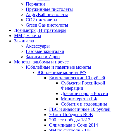
Перчатки
Пружинные пистолеты
AngryBall пистолеты
CO2 пистолеты
Green Gas пистолеты
Дозиметры, Нитратомеры
ММГ, макеты
Зажигалки
Аксессуары
Газовые зажигалки
Зажигалки Zippo
Монеты, альбомы и прочее
Юбилейные и памятные монеты
Юбилейные монеты РФ
Биметаллические 10 рублей
Субъекты Российской
Федерации
Древние города России
Министерства РФ
События и годовщины
ГВС и аналогичные 10 рублей
70 лет Победы в ВОВ
200 лет победы 1812
Олимпиада в Сочи 2014
ЧМ по футболу 2018