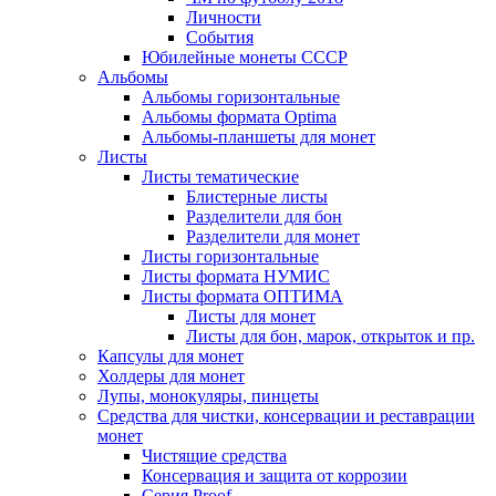
Личности
События
Юбилейные монеты СССР
Альбомы
Альбомы горизонтальные
Альбомы формата Optima
Альбомы-планшеты для монет
Листы
Листы тематические
Блистерные листы
Разделители для бон
Разделители для монет
Листы горизонтальные
Листы формата НУМИС
Листы формата ОПТИМА
Листы для монет
Листы для бон, марок, открыток и пр.
Капсулы для монет
Холдеры для монет
Лупы, монокуляры, пинцеты
Средства для чистки, консервации и реставрации
монет
Чистящие средства
Консервация и защита от коррозии
Серия Proof