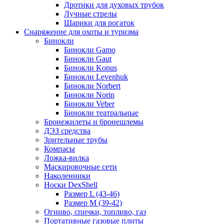
Дротики для духовых трубок
Лучные стрелы
Шарики для рогаток
Снаряжение для охоты и туризма
Бинокли
Бинокли Gamo
Бинокли Gaut
Бинокли Konus
Бинокли Levenhuk
Бинокли Norbert
Бинокли Norin
Бинокли Veber
Бинокли театральные
Бронежилеты и бронешлемы
ДЭЗ средства
Зрительные трубы
Компасы
Ложка-вилка
Маскировочные сети
Наколенники
Носки DexShell
Размер L (43-46)
Размер M (39-42)
Огниво, спички, топливо, газ
Портативные газовые плиты