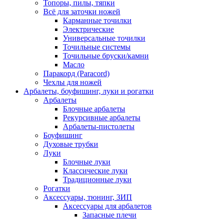
Топоры, пилы, тяпки
Всё для заточки ножей
Карманные точилки
Электрические
Универсальные точилки
Точильные системы
Точильные бруски/камни
Масло
Паракорд (Paracord)
Чехлы для ножей
Арбалеты, боуфишинг, луки и рогатки
Арбалеты
Блочные арбалеты
Рекурсивные арбалеты
Арбалеты-пистолеты
Боуфишинг
Духовые трубки
Луки
Блочные луки
Классические луки
Традиционные луки
Рогатки
Аксессуары, тюнинг, ЗИП
Аксессуары для арбалетов
Запасные плечи