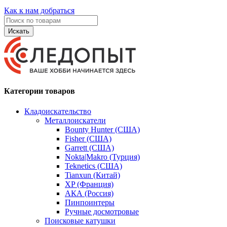
Как к нам добраться
Искать
Категории товаров
Кладоискательство
Металлоискатели
Bounty Hunter (США)
Fisher (США)
Garrett (США)
Nokta|Makro (Турция)
Teknetics (США)
Tianxun (Китай)
XP (Франция)
АКА (Россия)
Пинпоинтеры
Ручные досмотровые
Поисковые катушки