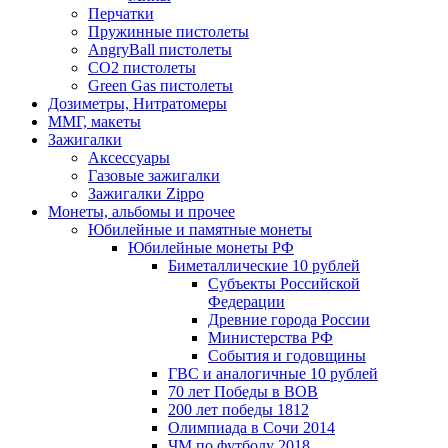
Перчатки
Пружинные пистолеты
AngryBall пистолеты
CO2 пистолеты
Green Gas пистолеты
Дозиметры, Нитратомеры
ММГ, макеты
Зажигалки
Аксессуары
Газовые зажигалки
Зажигалки Zippo
Монеты, альбомы и прочее
Юбилейные и памятные монеты
Юбилейные монеты РФ
Биметаллические 10 рублей
Субъекты Российской
Федерации
Древние города России
Министерства РФ
События и годовщины
ГВС и аналогичные 10 рублей
70 лет Победы в ВОВ
200 лет победы 1812
Олимпиада в Сочи 2014
ЧМ по футболу 2018