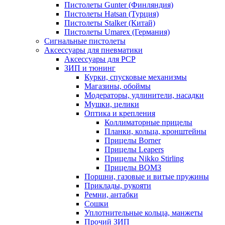
Пистолеты Gunter (Финляндия)
Пистолеты Hatsan (Турция)
Пистолеты Stalker (Китай)
Пистолеты Umarex (Германия)
Сигнальные пистолеты
Аксессуары для пневматики
Аксессуары для PCP
ЗИП и тюнинг
Курки, спусковые механизмы
Магазины, обоймы
Модераторы, удлинители, насадки
Мушки, целики
Оптика и крепления
Коллиматорные прицелы
Планки, кольца, кронштейны
Прицелы Borner
Прицелы Leapers
Прицелы Nikko Stirling
Прицелы ВОМЗ
Поршни, газовые и витые пружины
Приклады, рукояти
Ремни, антабки
Сошки
Уплотнительные кольца, манжеты
Прочий ЗИП