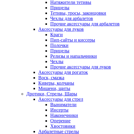
Натяжители тетивы
Прицелы
Тетивы, тросы, законцовки
Чехлы для арбалетов
Прочие аксессуары для арбалетов
Аксессуары для луков
Краги
Пип-сайты и киссеры
Полочки
Прицелы
Релизы и напальчники
Чехлы
Прочие аксессуары для луков
Аксессуары для рогаток
Воск, смазка
Киверы, колчаны
Мишени, щиты
Дротики, Стрелы, Шары
Аксессуары для стрел
Выниматели
Инсерты
Наконечники
Оперение
Хвостовики
Арбалетные стрелы