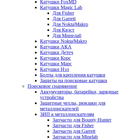
Катушки FoxMD
Катушки Magic Lab
Для Fisher
Для Garrett
Для Nokta|Makro
Для Квэст
Для Минелаб
Катушки Nokta|Makro
Катушки АКА
Катушки Детеч
Катушки Корс
Катушки Марс
Катушки Нэл
Болты для крепления катушки
Защиты на поисковые катушки
Поисковое снаряжение
Аккумуляторы, батарейки, зарядные
устройства
Защитные чехлы, рюкзаки для
металлоискателей
ЗИП к металлоискателям
Запчасти для Bounty Hunter
Запчасти для Fisher
Запчасти для Garrett
Запчасти для Minelab