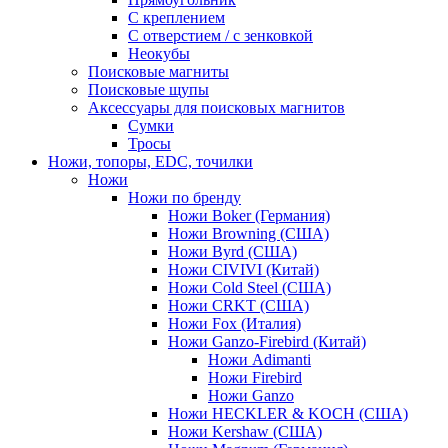
С креплением
С отверстием / с зенковкой
Неокубы
Поисковые магниты
Поисковые щупы
Аксессуары для поисковых магнитов
Сумки
Тросы
Ножи, топоры, EDC, точилки
Ножи
Ножи по бренду
Ножи Boker (Германия)
Ножи Browning (США)
Ножи Byrd (США)
Ножи CIVIVI (Китай)
Ножи Cold Steel (США)
Ножи CRKT (США)
Ножи Fox (Италия)
Ножи Ganzo-Firebird (Китай)
Ножи Adimanti
Ножи Firebird
Ножи Ganzo
Ножи HECKLER & KOCH (США)
Ножи Kershaw (США)