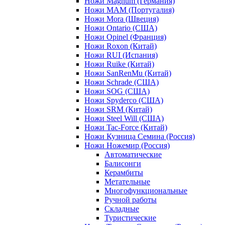
Ножи Magnum (Германия)
Ножи MAM (Португалия)
Ножи Mora (Швеция)
Ножи Ontario (США)
Ножи Opinel (Франция)
Ножи Roxon (Китай)
Ножи RUI (Испания)
Ножи Ruike (Китай)
Ножи SanRenMu (Китай)
Ножи Schrade (США)
Ножи SOG (США)
Ножи Spyderco (США)
Ножи SRM (Китай)
Ножи Steel Will (США)
Ножи Tac-Force (Китай)
Ножи Кузница Семина (Россия)
Ножи Ножемир (Россия)
Автоматические
Балисонги
Керамбиты
Метательные
Многофункциональные
Ручной работы
Складные
Туристические