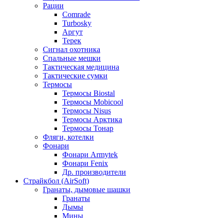
Рации
Comrade
Turbosky
Аргут
Терек
Сигнал охотника
Спальные мешки
Тактическая медицина
Тактические сумки
Термосы
Термосы Biostal
Термосы Mobicool
Термосы Nisus
Термосы Арктика
Термосы Тонар
Фляги, котелки
Фонари
Фонари Armytek
Фонари Fenix
Др. производители
Страйкбол (AirSoft)
Гранаты, дымовые шашки
Гранаты
Дымы
Мины