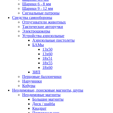
Шарики 6 - 8 мм
Шарики 9 - 12 мм
Сигнальные патроны
Средства самообороны
Отпугиватели животных
Тактические авторучки
Электрошокеры
Устройства аэрозольные
Аэрозольные пистолеты
БАМы
13х50
13х60
18х51
18х55
18х60
ЗИП
Перцовые баллончики
Наручники
Кобуры
Неодимовые, поисковые магниты, щупы
Неодимовые магниты
Большие магниты
Диск / шайба
Квадрат
Прямоугольник