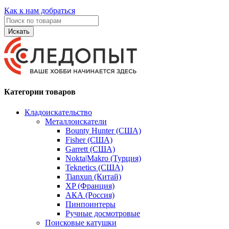
Как к нам добраться
Искать
Категории товаров
Кладоискательство
Металлоискатели
Bounty Hunter (США)
Fisher (США)
Garrett (США)
Nokta|Makro (Турция)
Teknetics (США)
Tianxun (Китай)
XP (Франция)
АКА (Россия)
Пинпоинтеры
Ручные досмотровые
Поисковые катушки