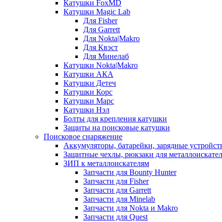
Катушки FoxMD
Катушки Magic Lab
Для Fisher
Для Garrett
Для Nokta|Makro
Для Квэст
Для Минелаб
Катушки Nokta|Makro
Катушки АКА
Катушки Детеч
Катушки Корс
Катушки Марс
Катушки Нэл
Болты для крепления катушки
Защиты на поисковые катушки
Поисковое снаряжение
Аккумуляторы, батарейки, зарядные устройст
Защитные чехлы, рюкзаки для металлоискате
ЗИП к металлоискателям
Запчасти для Bounty Hunter
Запчасти для Fisher
Запчасти для Garrett
Запчасти для Minelab
Запчасти для Nokta и Makro
Запчасти для Quest