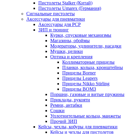
Пистолеты Stalker (Китай)
Пистолеты Umarex (Германия)
Сигнальные пистолеты
Аксессуары для пневматики
Аксессуары для PCP
ЗИП и тюнинг
Курки, спусковые механизмы
Магазины, обоймы
Модераторы, удлинители, насадки
Мушки, целики
Оптика и крепления
Коллиматорные прицелы
Планки, кольца, кронштейны
Прицелы Borner
Прицелы Leapers
Прицелы Nikko Stirling
Прицелы ВОМЗ
Поршни, газовые и витые пружины
Приклады, рукояти
Ремни, антабки
Сошки
Уплотнительные кольца, манжеты
Прочий ЗИП
Кейсы, чехлы, кобуры для пневматики
Кейсы и чехлы для пистолетов