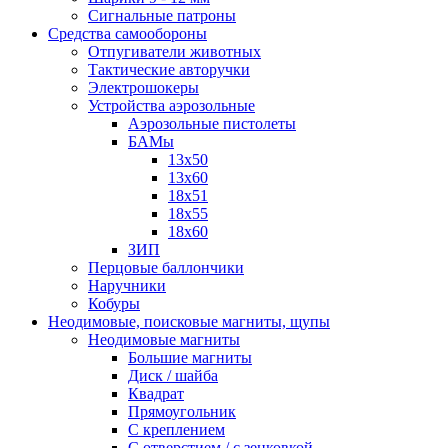
Сигнальные патроны
Средства самообороны
Отпугиватели животных
Тактические авторучки
Электрошокеры
Устройства аэрозольные
Аэрозольные пистолеты
БАМы
13х50
13х60
18х51
18х55
18х60
ЗИП
Перцовые баллончики
Наручники
Кобуры
Неодимовые, поисковые магниты, щупы
Неодимовые магниты
Большие магниты
Диск / шайба
Квадрат
Прямоугольник
С креплением
С отверстием / с зенковкой