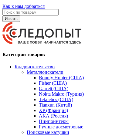
Как к нам добраться
Искать
Категории товаров
Кладоискательство
Металлоискатели
Bounty Hunter (США)
Fisher (США)
Garrett (США)
Nokta|Makro (Турция)
Teknetics (США)
Tianxun (Китай)
XP (Франция)
АКА (Россия)
Пинпоинтеры
Ручные досмотровые
Поисковые катушки