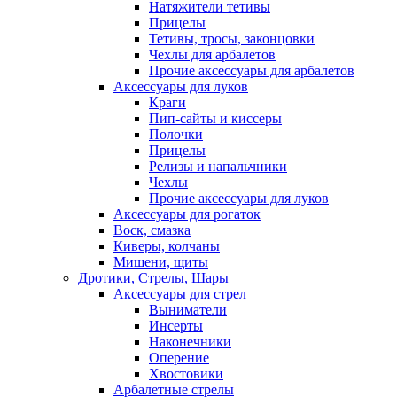
Натяжители тетивы
Прицелы
Тетивы, тросы, законцовки
Чехлы для арбалетов
Прочие аксессуары для арбалетов
Аксессуары для луков
Краги
Пип-сайты и киссеры
Полочки
Прицелы
Релизы и напальчники
Чехлы
Прочие аксессуары для луков
Аксессуары для рогаток
Воск, смазка
Киверы, колчаны
Мишени, щиты
Дротики, Стрелы, Шары
Аксессуары для стрел
Выниматели
Инсерты
Наконечники
Оперение
Хвостовики
Арбалетные стрелы