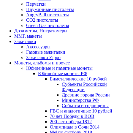
Перчатки
Пружинные пистолеты
AngryBall пистолеты
CO2 пистолеты
Green Gas пистолеты
Дозиметры, Нитратомеры
ММГ, макеты
Зажигалки
Аксессуары
Газовые зажигалки
Зажигалки Zippo
Монеты, альбомы и прочее
Юбилейные и памятные монеты
Юбилейные монеты РФ
Биметаллические 10 рублей
Субъекты Российской
Федерации
Древние города России
Министерства РФ
События и годовщины
ГВС и аналогичные 10 рублей
70 лет Победы в ВОВ
200 лет победы 1812
Олимпиада в Сочи 2014
ЧМ по футболу 2018