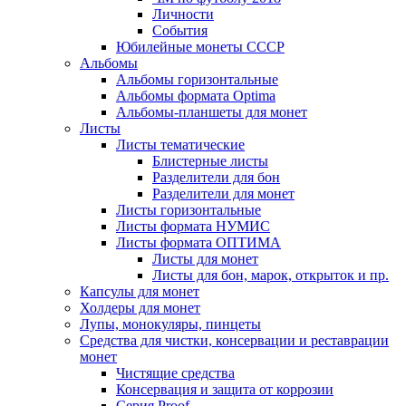
Личности
События
Юбилейные монеты СССР
Альбомы
Альбомы горизонтальные
Альбомы формата Optima
Альбомы-планшеты для монет
Листы
Листы тематические
Блистерные листы
Разделители для бон
Разделители для монет
Листы горизонтальные
Листы формата НУМИС
Листы формата ОПТИМА
Листы для монет
Листы для бон, марок, открыток и пр.
Капсулы для монет
Холдеры для монет
Лупы, монокуляры, пинцеты
Средства для чистки, консервации и реставрации
монет
Чистящие средства
Консервация и защита от коррозии
Серия Proof