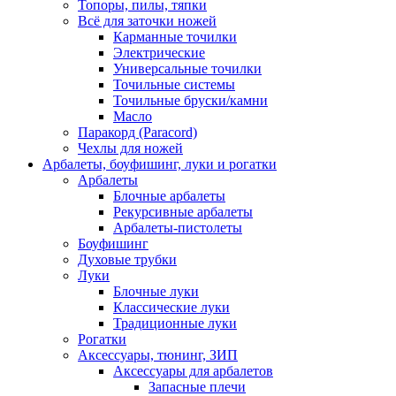
Топоры, пилы, тяпки
Всё для заточки ножей
Карманные точилки
Электрические
Универсальные точилки
Точильные системы
Точильные бруски/камни
Масло
Паракорд (Paracord)
Чехлы для ножей
Арбалеты, боуфишинг, луки и рогатки
Арбалеты
Блочные арбалеты
Рекурсивные арбалеты
Арбалеты-пистолеты
Боуфишинг
Духовые трубки
Луки
Блочные луки
Классические луки
Традиционные луки
Рогатки
Аксессуары, тюнинг, ЗИП
Аксессуары для арбалетов
Запасные плечи