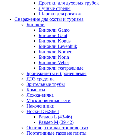
Дротики для духовых трубок
Лучные стрелы
Шарики для рогаток
Снаряжение для охоты и туризма
Бинокли
Бинокли Gamo
Бинокли Gaut
Бинокли Konus
Бинокли Levenhuk
Бинокли Norbert
Бинокли Norin
Бинокли Veber
Бинокли театральные
Бронежилеты и бронешлемы
ДЭЗ средства
Зрительные трубы
Компасы
Ложка-вилка
Маскировочные сети
Наколенники
Носки DexShell
Размер L (43-46)
Размер M (39-42)
Огниво, спички, топливо, газ
Портативные газовые плиты