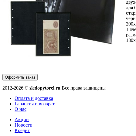
двух
для 
откр
черн
200х
1 яч
разм
180
Оформить заказ
2012-2026 ©
sledopytorel.ru
Все права защищены
Оплата и доставка
Гарантия и возврат
О нас
Акции
Новости
Кредит