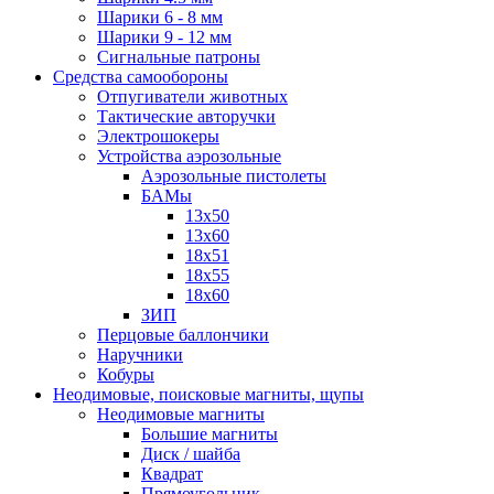
Шарики 6 - 8 мм
Шарики 9 - 12 мм
Сигнальные патроны
Средства самообороны
Отпугиватели животных
Тактические авторучки
Электрошокеры
Устройства аэрозольные
Аэрозольные пистолеты
БАМы
13х50
13х60
18х51
18х55
18х60
ЗИП
Перцовые баллончики
Наручники
Кобуры
Неодимовые, поисковые магниты, щупы
Неодимовые магниты
Большие магниты
Диск / шайба
Квадрат
Прямоугольник