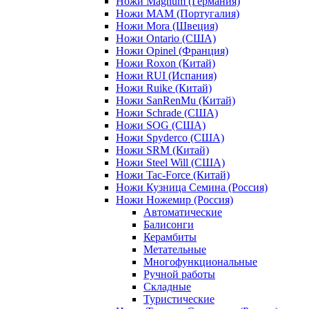
Ножи Magnum (Германия)
Ножи MAM (Португалия)
Ножи Mora (Швеция)
Ножи Ontario (США)
Ножи Opinel (Франция)
Ножи Roxon (Китай)
Ножи RUI (Испания)
Ножи Ruike (Китай)
Ножи SanRenMu (Китай)
Ножи Schrade (США)
Ножи SOG (США)
Ножи Spyderco (США)
Ножи SRM (Китай)
Ножи Steel Will (США)
Ножи Tac-Force (Китай)
Ножи Кузница Семина (Россия)
Ножи Ножемир (Россия)
Автоматические
Балисонги
Керамбиты
Метательные
Многофункциональные
Ручной работы
Складные
Туристические