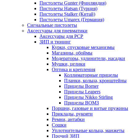
Пистолеты Gunter (Финляндия)
Пистолеты Hatsan (Турция)
Пистолеты Stalker (Китай)
Пистолеты Umarex (Германия)
Сигнальные пистолеты
Аксессуары для пневматики
Аксессуары для PCP
ЗИП и тюнинг
Курки, спусковые механизмы
Магазины, обоймы
Модераторы, удлинители, насадки
Мушки, целики
Оптика и крепления
Коллиматорные прицелы
Планки, кольца, кронштейны
Прицелы Borner
Прицелы Leapers
Прицелы Nikko Stirling
Прицелы ВОМЗ
Поршни, газовые и витые пружины
Приклады, рукояти
Ремни, антабки
Сошки
Уплотнительные кольца, манжеты
Прочий ЗИП