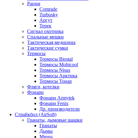
Рации
Comrade
Turbosky
Аргут
Терек
Сигнал охотника
Спальные мешки
Тактическая медицина
Тактические сумки
Термосы
Термосы Biostal
Термосы Mobicool
Термосы Nisus
Термосы Арктика
Термосы Тонар
Фляги, котелки
Фонари
Фонари Armytek
Фонари Fenix
Др. производители
Страйкбол (AirSoft)
Гранаты, дымовые шашки
Гранаты
Дымы
Мины