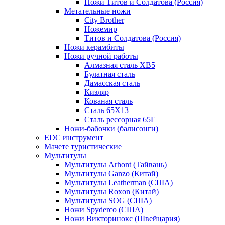
Ножи Титов и Солдатова (Россия)
Метательные ножи
City Brother
Ножемир
Титов и Солдатова (Россия)
Ножи керамбиты
Ножи ручной работы
Алмазная сталь ХВ5
Булатная сталь
Дамасская сталь
Кизляр
Кованая сталь
Сталь 65Х13
Сталь рессорная 65Г
Ножи-бабочки (балисонги)
EDC инструмент
Мачете туристические
Мультитулы
Мультитулы Arhont (Тайвань)
Мультитулы Ganzo (Китай)
Мультитулы Leatherman (США)
Мультитулы Roxon (Китай)
Мультитулы SOG (США)
Ножи Spyderco (США)
Ножи Викторинокс (Швейцария)