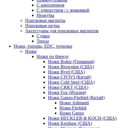
С креплением
С отверстием / с зенковкой
Неокубы
Поисковые магниты
Поисковые щупы
Аксессуары для поисковых магнитов
Сумки
Тросы
Ножи, топоры, EDC, точилки
Ножи
Ножи по бренду
Ножи Boker (Германия)
Ножи Browning (США)
Ножи Byrd (США)
Ножи CIVIVI (Китай)
Ножи Cold Steel (США)
Ножи CRKT (США)
Ножи Fox (Италия)
Ножи Ganzo-Firebird (Китай)
Ножи Adimanti
Ножи Firebird
Ножи Ganzo
Ножи HECKLER & KOCH (США)
Ножи Kershaw (США)