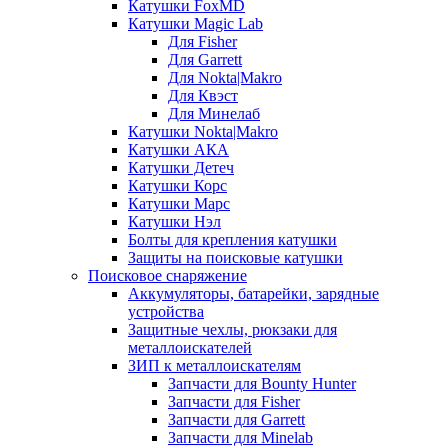
Катушки FoxMD
Катушки Magic Lab
Для Fisher
Для Garrett
Для Nokta|Makro
Для Квэст
Для Минелаб
Катушки Nokta|Makro
Катушки АКА
Катушки Детеч
Катушки Корс
Катушки Марс
Катушки Нэл
Болты для крепления катушки
Защиты на поисковые катушки
Поисковое снаряжение
Аккумуляторы, батарейки, зарядные
устройства
Защитные чехлы, рюкзаки для
металлоискателей
ЗИП к металлоискателям
Запчасти для Bounty Hunter
Запчасти для Fisher
Запчасти для Garrett
Запчасти для Minelab