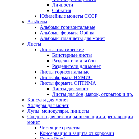
Личности
События
Юбилейные монеты СССР
Альбомы
Альбомы горизонтальные
Альбомы формата Optima
Альбомы-планшеты для монет
Листы
Листы тематические
Блистерные листы
Разделители для бон
Разделители для монет
Листы горизонтальные
Листы формата НУМИС
Листы формата ОПТИМА
Листы для монет
Листы для бон, марок, открыток и пр.
Капсулы для монет
Холдеры для монет
Лупы, монокуляры, пинцеты
Средства для чистки, консервации и реставрации
монет
Чистящие средства
Консервация и защита от коррозии
Серия Proof