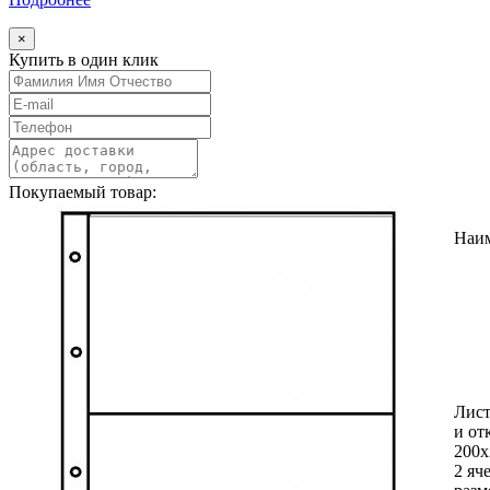
×
Купить в один клик
Покупаемый товар:
Наи
Лист
и от
200х
2 яч