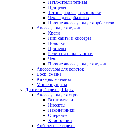
Натяжители тетивы
Прицелы
Тетивы, тросы, законцовки
Чехлы для арбалетов
Прочие аксессуары для арбалетов
Аксессуары для луков
Краги
Пип-сайты и киссеры
Полочки
Прицелы
Релизы и напальчники
Чехлы
Прочие аксессуары для луков
Аксессуары для рогаток
Воск, смазка
Киверы, колчаны
Мишени, щиты
Дротики, Стрелы, Шары
Аксессуары для стрел
Выниматели
Инсерты
Наконечники
Оперение
Хвостовики
Арбалетные стрелы