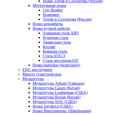
Ножи Титов и Солдатова (Россия)
Метательные ножи
City Brother
Ножемир
Титов и Солдатова (Россия)
Ножи керамбиты
Ножи ручной работы
Алмазная сталь ХВ5
Булатная сталь
Дамасская сталь
Кизляр
Кованая сталь
Сталь 65Х13
Сталь рессорная 65Г
Ножи-бабочки (балисонги)
EDC инструмент
Мачете туристические
Мультитулы
Мультитулы Arhont (Тайвань)
Мультитулы Ganzo (Китай)
Мультитулы Leatherman (США)
Мультитулы Roxon (Китай)
Мультитулы SOG (США)
Ножи Spyderco (США)
Ножи Викторинокс (Швейцария)