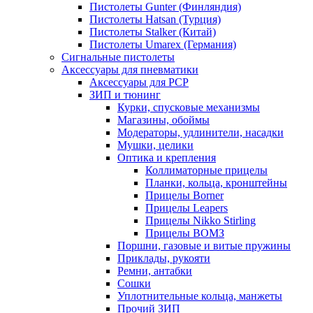
Пистолеты Gunter (Финляндия)
Пистолеты Hatsan (Турция)
Пистолеты Stalker (Китай)
Пистолеты Umarex (Германия)
Сигнальные пистолеты
Аксессуары для пневматики
Аксессуары для PCP
ЗИП и тюнинг
Курки, спусковые механизмы
Магазины, обоймы
Модераторы, удлинители, насадки
Мушки, целики
Оптика и крепления
Коллиматорные прицелы
Планки, кольца, кронштейны
Прицелы Borner
Прицелы Leapers
Прицелы Nikko Stirling
Прицелы ВОМЗ
Поршни, газовые и витые пружины
Приклады, рукояти
Ремни, антабки
Сошки
Уплотнительные кольца, манжеты
Прочий ЗИП