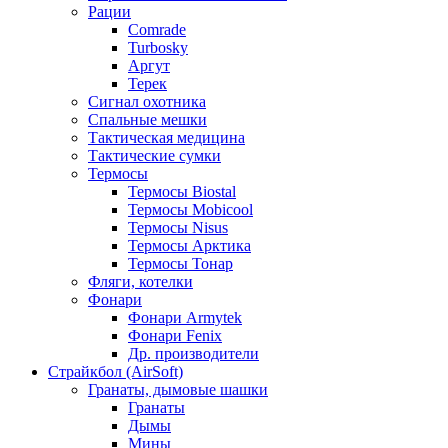
Рации
Comrade
Turbosky
Аргут
Терек
Сигнал охотника
Спальные мешки
Тактическая медицина
Тактические сумки
Термосы
Термосы Biostal
Термосы Mobicool
Термосы Nisus
Термосы Арктика
Термосы Тонар
Фляги, котелки
Фонари
Фонари Armytek
Фонари Fenix
Др. производители
Страйкбол (AirSoft)
Гранаты, дымовые шашки
Гранаты
Дымы
Мины