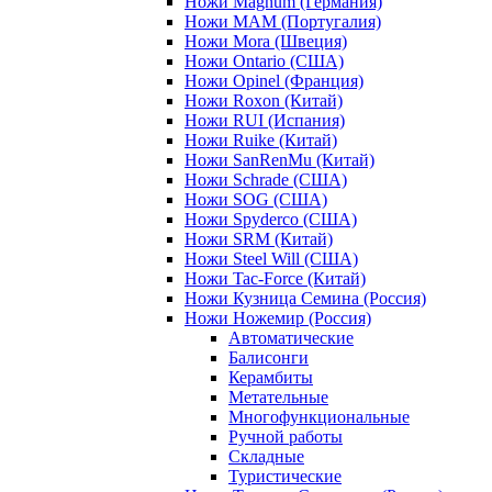
Ножи Magnum (Германия)
Ножи MAM (Португалия)
Ножи Mora (Швеция)
Ножи Ontario (США)
Ножи Opinel (Франция)
Ножи Roxon (Китай)
Ножи RUI (Испания)
Ножи Ruike (Китай)
Ножи SanRenMu (Китай)
Ножи Schrade (США)
Ножи SOG (США)
Ножи Spyderco (США)
Ножи SRM (Китай)
Ножи Steel Will (США)
Ножи Tac-Force (Китай)
Ножи Кузница Семина (Россия)
Ножи Ножемир (Россия)
Автоматические
Балисонги
Керамбиты
Метательные
Многофункциональные
Ручной работы
Складные
Туристические