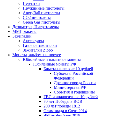
Перчатки
Пружинные пистолеты
AngryBall пистолеты
CO2 пистолеты
Green Gas пистолеты
Дозиметры, Нитратомеры
ММГ, макеты
Зажигалки
Аксессуары
Газовые зажигалки
Зажигалки Zippo
Монеты, альбомы и прочее
Юбилейные и памятные монеты
Юбилейные монеты РФ
Биметаллические 10 рублей
Субъекты Российской
Федерации
Древние города России
Министерства РФ
События и годовщины
ГВС и аналогичные 10 рублей
70 лет Победы в ВОВ
200 лет победы 1812
Олимпиада в Сочи 2014
ЧМ по футболу 2018