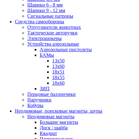
Шарики 6 - 8 мм
Шарики 9 - 12 мм
Сигнальные патроны
Средства самообороны
Отпугиватели животных
Тактические авторучки
Электрошокеры
Устройства аэрозольные
Аэрозольные пистолеты
БАМы
13х50
13х60
18х51
18х55
18х60
ЗИП
Перцовые баллончики
Наручники
Кобуры
Неодимовые, поисковые магниты, щупы
Неодимовые магниты
Большие магниты
Диск / шайба
Квадрат
Прямоугольник