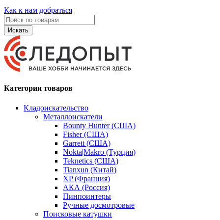
Как к нам добраться
Искать
Категории товаров
Кладоискательство
Металлоискатели
Bounty Hunter (США)
Fisher (США)
Garrett (США)
Nokta|Makro (Турция)
Teknetics (США)
Tianxun (Китай)
XP (Франция)
АКА (Россия)
Пинпоинтеры
Ручные досмотровые
Поисковые катушки