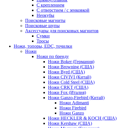
С креплением
С отверстием / с зенковкой
Неокубы
Поисковые магниты
Поисковые щупы
Аксессуары для поисковых магнитов
Сумки
Тросы
Ножи, топоры, EDC, точилки
Ножи
Ножи по бренду
Ножи Boker (Германия)
Ножи Browning (США)
Ножи Byrd (США)
Ножи CIVIVI (Китай)
Ножи Cold Steel (США)
Ножи CRKT (США)
Ножи Fox (Италия)
Ножи Ganzo-Firebird (Китай)
Ножи Adimanti
Ножи Firebird
Ножи Ganzo
Ножи HECKLER & KOCH (США)
Ножи Kershaw (США)