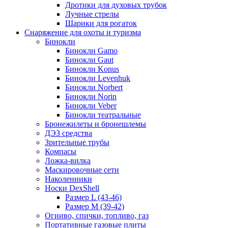
Дротики для духовых трубок
Лучные стрелы
Шарики для рогаток
Снаряжение для охоты и туризма
Бинокли
Бинокли Gamo
Бинокли Gaut
Бинокли Konus
Бинокли Levenhuk
Бинокли Norbert
Бинокли Norin
Бинокли Veber
Бинокли театральные
Бронежилеты и бронешлемы
ДЭЗ средства
Зрительные трубы
Компасы
Ложка-вилка
Маскировочные сети
Наколенники
Носки DexShell
Размер L (43-46)
Размер M (39-42)
Огниво, спички, топливо, газ
Портативные газовые плиты