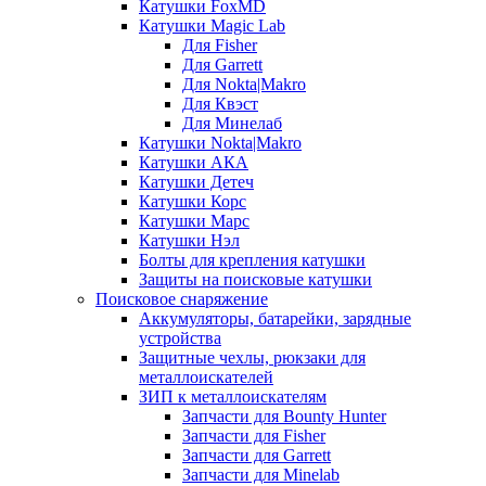
Катушки FoxMD
Катушки Magic Lab
Для Fisher
Для Garrett
Для Nokta|Makro
Для Квэст
Для Минелаб
Катушки Nokta|Makro
Катушки АКА
Катушки Детеч
Катушки Корс
Катушки Марс
Катушки Нэл
Болты для крепления катушки
Защиты на поисковые катушки
Поисковое снаряжение
Аккумуляторы, батарейки, зарядные
устройства
Защитные чехлы, рюкзаки для
металлоискателей
ЗИП к металлоискателям
Запчасти для Bounty Hunter
Запчасти для Fisher
Запчасти для Garrett
Запчасти для Minelab