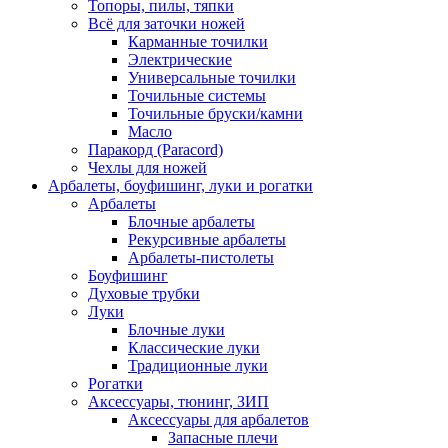
Топоры, пилы, тяпки
Всё для заточки ножей
Карманные точилки
Электрические
Универсальные точилки
Точильные системы
Точильные бруски/камни
Масло
Паракорд (Paracord)
Чехлы для ножей
Арбалеты, боуфишинг, луки и рогатки
Арбалеты
Блочные арбалеты
Рекурсивные арбалеты
Арбалеты-пистолеты
Боуфишинг
Духовые трубки
Луки
Блочные луки
Классические луки
Традиционные луки
Рогатки
Аксессуары, тюнинг, ЗИП
Аксессуары для арбалетов
Запасные плечи