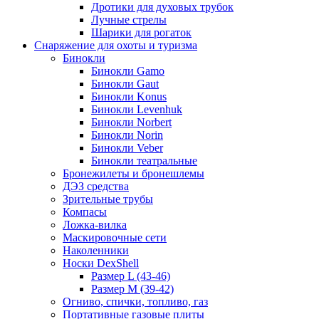
Дротики для духовых трубок
Лучные стрелы
Шарики для рогаток
Снаряжение для охоты и туризма
Бинокли
Бинокли Gamo
Бинокли Gaut
Бинокли Konus
Бинокли Levenhuk
Бинокли Norbert
Бинокли Norin
Бинокли Veber
Бинокли театральные
Бронежилеты и бронешлемы
ДЭЗ средства
Зрительные трубы
Компасы
Ложка-вилка
Маскировочные сети
Наколенники
Носки DexShell
Размер L (43-46)
Размер M (39-42)
Огниво, спички, топливо, газ
Портативные газовые плиты