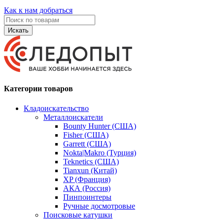
Как к нам добраться
Искать
Категории товаров
Кладоискательство
Металлоискатели
Bounty Hunter (США)
Fisher (США)
Garrett (США)
Nokta|Makro (Турция)
Teknetics (США)
Tianxun (Китай)
XP (Франция)
АКА (Россия)
Пинпоинтеры
Ручные досмотровые
Поисковые катушки