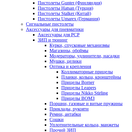
Пистолеты Gunter (Финляндия)
Пистолеты Hatsan (Турция)
Пистолеты Stalker (Китай)
Пистолеты Umarex (Германия)
Сигнальные пистолеты
Аксессуары для пневматики
Аксессуары для PCP
ЗИП и тюнинг
Курки, спусковые механизмы
Магазины, обоймы
Модераторы, удлинители, насадки
Мушки, целики
Оптика и крепления
Коллиматорные прицелы
Планки, кольца, кронштейны
Прицелы Borner
Прицелы Leapers
Прицелы Nikko Stirling
Прицелы ВОМЗ
Поршни, газовые и витые пружины
Приклады, рукояти
Ремни, антабки
Сошки
Уплотнительные кольца, манжеты
Прочий ЗИП