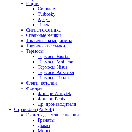
Рации
Comrade
Turbosky
Аргут
Терек
Сигнал охотника
Спальные мешки
Тактическая медицина
Тактические сумки
Термосы
Термосы Biostal
Термосы Mobicool
Термосы Nisus
Термосы Арктика
Термосы Тонар
Фляги, котелки
Фонари
Фонари Armytek
Фонари Fenix
Др. производители
Страйкбол (AirSoft)
Гранаты, дымовые шашки
Гранаты
Дымы
Мины