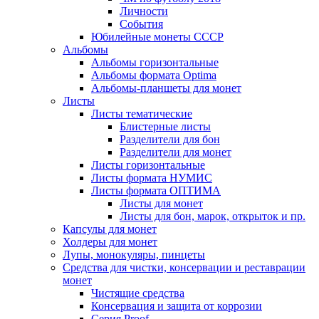
Личности
События
Юбилейные монеты СССР
Альбомы
Альбомы горизонтальные
Альбомы формата Optima
Альбомы-планшеты для монет
Листы
Листы тематические
Блистерные листы
Разделители для бон
Разделители для монет
Листы горизонтальные
Листы формата НУМИС
Листы формата ОПТИМА
Листы для монет
Листы для бон, марок, открыток и пр.
Капсулы для монет
Холдеры для монет
Лупы, монокуляры, пинцеты
Средства для чистки, консервации и реставрации
монет
Чистящие средства
Консервация и защита от коррозии
Серия Proof