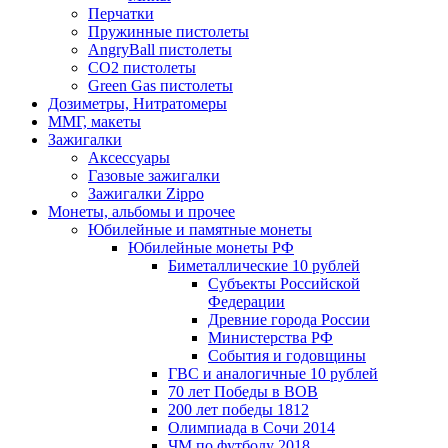
Перчатки
Пружинные пистолеты
AngryBall пистолеты
CO2 пистолеты
Green Gas пистолеты
Дозиметры, Нитратомеры
ММГ, макеты
Зажигалки
Аксессуары
Газовые зажигалки
Зажигалки Zippo
Монеты, альбомы и прочее
Юбилейные и памятные монеты
Юбилейные монеты РФ
Биметаллические 10 рублей
Субъекты Российской
Федерации
Древние города России
Министерства РФ
События и годовщины
ГВС и аналогичные 10 рублей
70 лет Победы в ВОВ
200 лет победы 1812
Олимпиада в Сочи 2014
ЧМ по футболу 2018