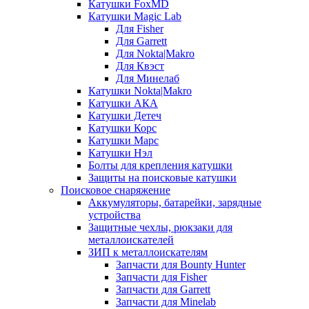
Катушки FoxMD
Катушки Magic Lab
Для Fisher
Для Garrett
Для Nokta|Makro
Для Квэст
Для Минелаб
Катушки Nokta|Makro
Катушки АКА
Катушки Детеч
Катушки Корс
Катушки Марс
Катушки Нэл
Болты для крепления катушки
Защиты на поисковые катушки
Поисковое снаряжение
Аккумуляторы, батарейки, зарядные
устройства
Защитные чехлы, рюкзаки для
металлоискателей
ЗИП к металлоискателям
Запчасти для Bounty Hunter
Запчасти для Fisher
Запчасти для Garrett
Запчасти для Minelab