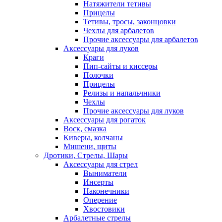
Натяжители тетивы
Прицелы
Тетивы, тросы, законцовки
Чехлы для арбалетов
Прочие аксессуары для арбалетов
Аксессуары для луков
Краги
Пип-сайты и киссеры
Полочки
Прицелы
Релизы и напальчники
Чехлы
Прочие аксессуары для луков
Аксессуары для рогаток
Воск, смазка
Киверы, колчаны
Мишени, щиты
Дротики, Стрелы, Шары
Аксессуары для стрел
Выниматели
Инсерты
Наконечники
Оперение
Хвостовики
Арбалетные стрелы