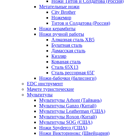
Ножи Титов и Солдатова (Россия)
Метательные ножи
City Brother
Ножемир
Титов и Солдатова (Россия)
Ножи керамбиты
Ножи ручной работы
Алмазная сталь ХВ5
Булатная сталь
Дамасская сталь
Кизляр
Кованая сталь
Сталь 65Х13
Сталь рессорная 65Г
Ножи-бабочки (балисонги)
EDC инструмент
Мачете туристические
Мультитулы
Мультитулы Arhont (Тайвань)
Мультитулы Ganzo (Китай)
Мультитулы Leatherman (США)
Мультитулы Roxon (Китай)
Мультитулы SOG (США)
Ножи Spyderco (США)
Ножи Викторинокс (Швейцария)