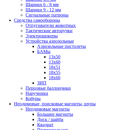
Шарики 6 - 8 мм
Шарики 9 - 12 мм
Сигнальные патроны
Средства самообороны
Отпугиватели животных
Тактические авторучки
Электрошокеры
Устройства аэрозольные
Аэрозольные пистолеты
БАМы
13х50
13х60
18х51
18х55
18х60
ЗИП
Перцовые баллончики
Наручники
Кобуры
Неодимовые, поисковые магниты, щупы
Неодимовые магниты
Большие магниты
Диск / шайба
Квадрат
Прямоугольник