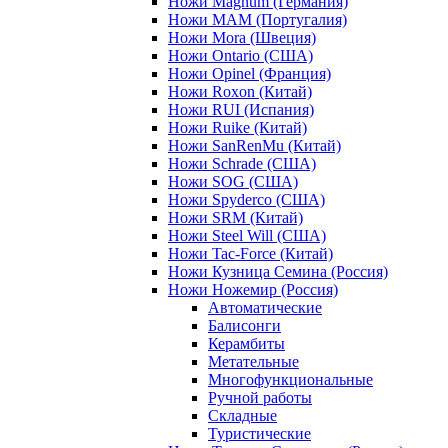
Ножи Magnum (Германия)
Ножи MAM (Португалия)
Ножи Mora (Швеция)
Ножи Ontario (США)
Ножи Opinel (Франция)
Ножи Roxon (Китай)
Ножи RUI (Испания)
Ножи Ruike (Китай)
Ножи SanRenMu (Китай)
Ножи Schrade (США)
Ножи SOG (США)
Ножи Spyderco (США)
Ножи SRM (Китай)
Ножи Steel Will (США)
Ножи Tac-Force (Китай)
Ножи Кузница Семина (Россия)
Ножи Ножемир (Россия)
Автоматические
Балисонги
Керамбиты
Метательные
Многофункциональные
Ручной работы
Складные
Туристические