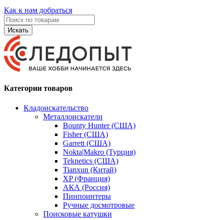
Как к нам добраться
Искать
Категории товаров
Кладоискательство
Металлоискатели
Bounty Hunter (США)
Fisher (США)
Garrett (США)
Nokta|Makro (Турция)
Teknetics (США)
Tianxun (Китай)
XP (Франция)
АКА (Россия)
Пинпоинтеры
Ручные досмотровые
Поисковые катушки