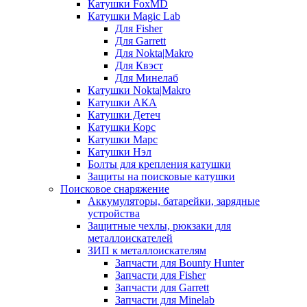
Катушки FoxMD
Катушки Magic Lab
Для Fisher
Для Garrett
Для Nokta|Makro
Для Квэст
Для Минелаб
Катушки Nokta|Makro
Катушки АКА
Катушки Детеч
Катушки Корс
Катушки Марс
Катушки Нэл
Болты для крепления катушки
Защиты на поисковые катушки
Поисковое снаряжение
Аккумуляторы, батарейки, зарядные
устройства
Защитные чехлы, рюкзаки для
металлоискателей
ЗИП к металлоискателям
Запчасти для Bounty Hunter
Запчасти для Fisher
Запчасти для Garrett
Запчасти для Minelab