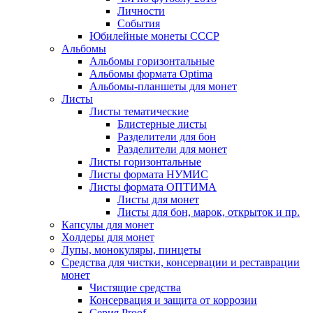
Личности
События
Юбилейные монеты СССР
Альбомы
Альбомы горизонтальные
Альбомы формата Optima
Альбомы-планшеты для монет
Листы
Листы тематические
Блистерные листы
Разделители для бон
Разделители для монет
Листы горизонтальные
Листы формата НУМИС
Листы формата ОПТИМА
Листы для монет
Листы для бон, марок, открыток и пр.
Капсулы для монет
Холдеры для монет
Лупы, монокуляры, пинцеты
Средства для чистки, консервации и реставрации
монет
Чистящие средства
Консервация и защита от коррозии
Серия Proof