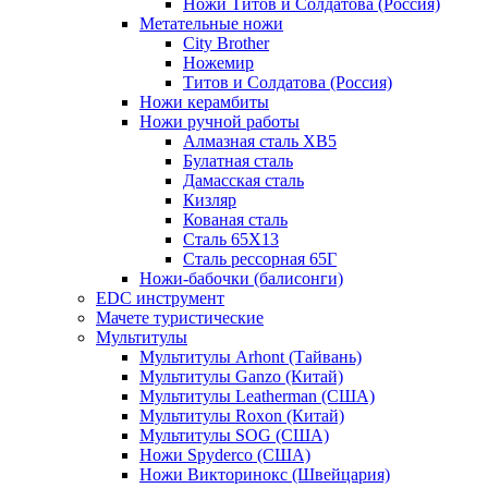
Ножи Титов и Солдатова (Россия)
Метательные ножи
City Brother
Ножемир
Титов и Солдатова (Россия)
Ножи керамбиты
Ножи ручной работы
Алмазная сталь ХВ5
Булатная сталь
Дамасская сталь
Кизляр
Кованая сталь
Сталь 65Х13
Сталь рессорная 65Г
Ножи-бабочки (балисонги)
EDC инструмент
Мачете туристические
Мультитулы
Мультитулы Arhont (Тайвань)
Мультитулы Ganzo (Китай)
Мультитулы Leatherman (США)
Мультитулы Roxon (Китай)
Мультитулы SOG (США)
Ножи Spyderco (США)
Ножи Викторинокс (Швейцария)