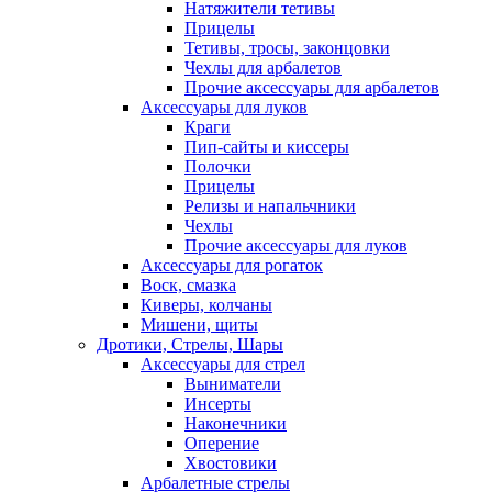
Натяжители тетивы
Прицелы
Тетивы, тросы, законцовки
Чехлы для арбалетов
Прочие аксессуары для арбалетов
Аксессуары для луков
Краги
Пип-сайты и киссеры
Полочки
Прицелы
Релизы и напальчники
Чехлы
Прочие аксессуары для луков
Аксессуары для рогаток
Воск, смазка
Киверы, колчаны
Мишени, щиты
Дротики, Стрелы, Шары
Аксессуары для стрел
Выниматели
Инсерты
Наконечники
Оперение
Хвостовики
Арбалетные стрелы