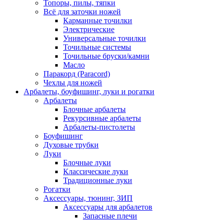
Топоры, пилы, тяпки
Всё для заточки ножей
Карманные точилки
Электрические
Универсальные точилки
Точильные системы
Точильные бруски/камни
Масло
Паракорд (Paracord)
Чехлы для ножей
Арбалеты, боуфишинг, луки и рогатки
Арбалеты
Блочные арбалеты
Рекурсивные арбалеты
Арбалеты-пистолеты
Боуфишинг
Духовые трубки
Луки
Блочные луки
Классические луки
Традиционные луки
Рогатки
Аксессуары, тюнинг, ЗИП
Аксессуары для арбалетов
Запасные плечи