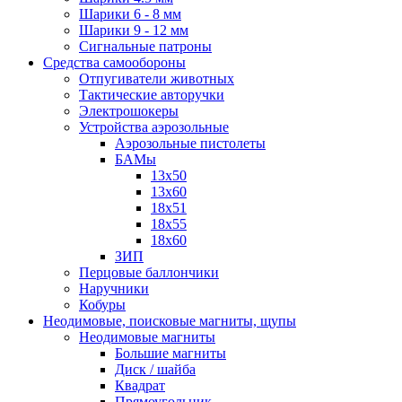
Шарики 6 - 8 мм
Шарики 9 - 12 мм
Сигнальные патроны
Средства самообороны
Отпугиватели животных
Тактические авторучки
Электрошокеры
Устройства аэрозольные
Аэрозольные пистолеты
БАМы
13х50
13х60
18х51
18х55
18х60
ЗИП
Перцовые баллончики
Наручники
Кобуры
Неодимовые, поисковые магниты, щупы
Неодимовые магниты
Большие магниты
Диск / шайба
Квадрат
Прямоугольник