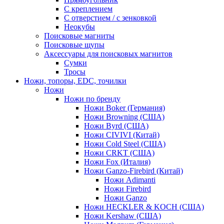
С креплением
С отверстием / с зенковкой
Неокубы
Поисковые магниты
Поисковые щупы
Аксессуары для поисковых магнитов
Сумки
Тросы
Ножи, топоры, EDC, точилки
Ножи
Ножи по бренду
Ножи Boker (Германия)
Ножи Browning (США)
Ножи Byrd (США)
Ножи CIVIVI (Китай)
Ножи Cold Steel (США)
Ножи CRKT (США)
Ножи Fox (Италия)
Ножи Ganzo-Firebird (Китай)
Ножи Adimanti
Ножи Firebird
Ножи Ganzo
Ножи HECKLER & KOCH (США)
Ножи Kershaw (США)