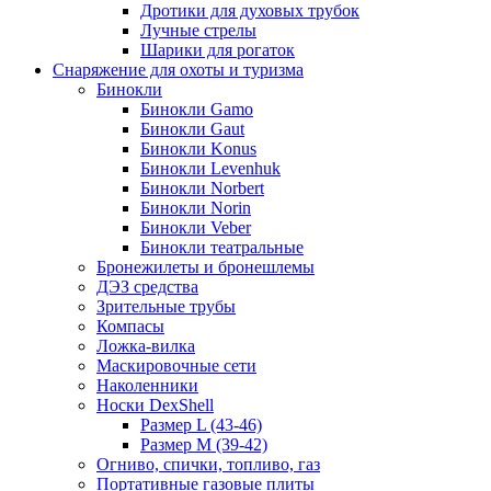
Дротики для духовых трубок
Лучные стрелы
Шарики для рогаток
Снаряжение для охоты и туризма
Бинокли
Бинокли Gamo
Бинокли Gaut
Бинокли Konus
Бинокли Levenhuk
Бинокли Norbert
Бинокли Norin
Бинокли Veber
Бинокли театральные
Бронежилеты и бронешлемы
ДЭЗ средства
Зрительные трубы
Компасы
Ложка-вилка
Маскировочные сети
Наколенники
Носки DexShell
Размер L (43-46)
Размер M (39-42)
Огниво, спички, топливо, газ
Портативные газовые плиты