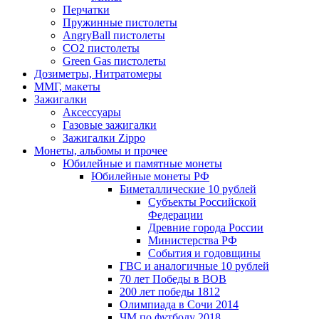
Перчатки
Пружинные пистолеты
AngryBall пистолеты
CO2 пистолеты
Green Gas пистолеты
Дозиметры, Нитратомеры
ММГ, макеты
Зажигалки
Аксессуары
Газовые зажигалки
Зажигалки Zippo
Монеты, альбомы и прочее
Юбилейные и памятные монеты
Юбилейные монеты РФ
Биметаллические 10 рублей
Субъекты Российской
Федерации
Древние города России
Министерства РФ
События и годовщины
ГВС и аналогичные 10 рублей
70 лет Победы в ВОВ
200 лет победы 1812
Олимпиада в Сочи 2014
ЧМ по футболу 2018