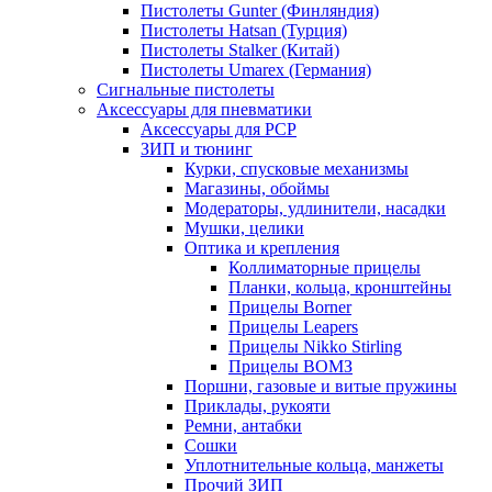
Пистолеты Gunter (Финляндия)
Пистолеты Hatsan (Турция)
Пистолеты Stalker (Китай)
Пистолеты Umarex (Германия)
Сигнальные пистолеты
Аксессуары для пневматики
Аксессуары для PCP
ЗИП и тюнинг
Курки, спусковые механизмы
Магазины, обоймы
Модераторы, удлинители, насадки
Мушки, целики
Оптика и крепления
Коллиматорные прицелы
Планки, кольца, кронштейны
Прицелы Borner
Прицелы Leapers
Прицелы Nikko Stirling
Прицелы ВОМЗ
Поршни, газовые и витые пружины
Приклады, рукояти
Ремни, антабки
Сошки
Уплотнительные кольца, манжеты
Прочий ЗИП