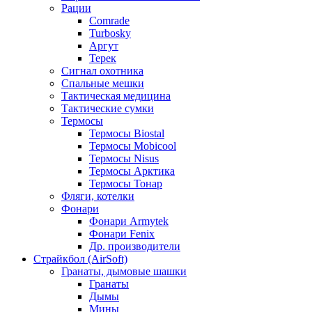
Рации
Comrade
Turbosky
Аргут
Терек
Сигнал охотника
Спальные мешки
Тактическая медицина
Тактические сумки
Термосы
Термосы Biostal
Термосы Mobicool
Термосы Nisus
Термосы Арктика
Термосы Тонар
Фляги, котелки
Фонари
Фонари Armytek
Фонари Fenix
Др. производители
Страйкбол (AirSoft)
Гранаты, дымовые шашки
Гранаты
Дымы
Мины