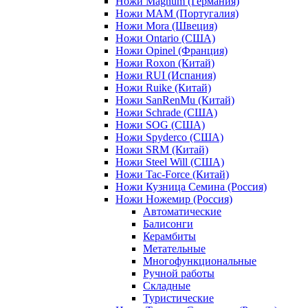
Ножи Magnum (Германия)
Ножи MAM (Португалия)
Ножи Mora (Швеция)
Ножи Ontario (США)
Ножи Opinel (Франция)
Ножи Roxon (Китай)
Ножи RUI (Испания)
Ножи Ruike (Китай)
Ножи SanRenMu (Китай)
Ножи Schrade (США)
Ножи SOG (США)
Ножи Spyderco (США)
Ножи SRM (Китай)
Ножи Steel Will (США)
Ножи Tac-Force (Китай)
Ножи Кузница Семина (Россия)
Ножи Ножемир (Россия)
Автоматические
Балисонги
Керамбиты
Метательные
Многофункциональные
Ручной работы
Складные
Туристические