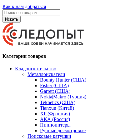
Как к нам добраться
Искать
Категории товаров
Кладоискательство
Металлоискатели
Bounty Hunter (США)
Fisher (США)
Garrett (США)
Nokta|Makro (Турция)
Teknetics (США)
Tianxun (Китай)
XP (Франция)
АКА (Россия)
Пинпоинтеры
Ручные досмотровые
Поисковые катушки