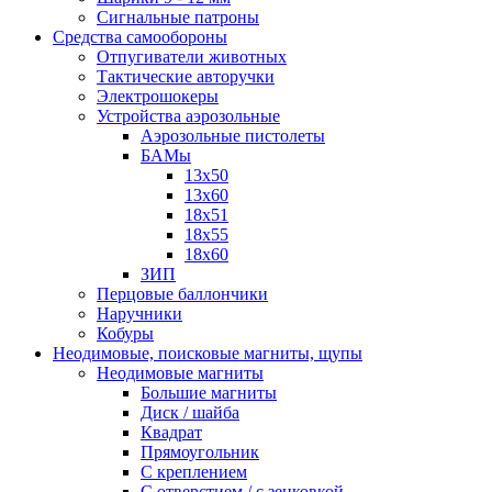
Сигнальные патроны
Средства самообороны
Отпугиватели животных
Тактические авторучки
Электрошокеры
Устройства аэрозольные
Аэрозольные пистолеты
БАМы
13х50
13х60
18х51
18х55
18х60
ЗИП
Перцовые баллончики
Наручники
Кобуры
Неодимовые, поисковые магниты, щупы
Неодимовые магниты
Большие магниты
Диск / шайба
Квадрат
Прямоугольник
С креплением
С отверстием / с зенковкой