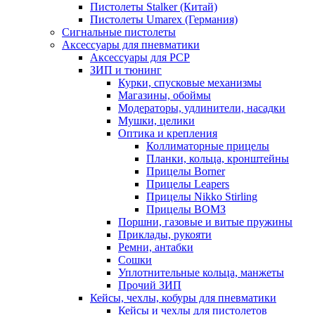
Пистолеты Stalker (Китай)
Пистолеты Umarex (Германия)
Сигнальные пистолеты
Аксессуары для пневматики
Аксессуары для PCP
ЗИП и тюнинг
Курки, спусковые механизмы
Магазины, обоймы
Модераторы, удлинители, насадки
Мушки, целики
Оптика и крепления
Коллиматорные прицелы
Планки, кольца, кронштейны
Прицелы Borner
Прицелы Leapers
Прицелы Nikko Stirling
Прицелы ВОМЗ
Поршни, газовые и витые пружины
Приклады, рукояти
Ремни, антабки
Сошки
Уплотнительные кольца, манжеты
Прочий ЗИП
Кейсы, чехлы, кобуры для пневматики
Кейсы и чехлы для пистолетов