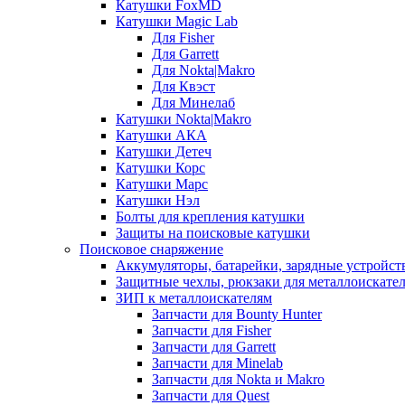
Катушки FoxMD
Катушки Magic Lab
Для Fisher
Для Garrett
Для Nokta|Makro
Для Квэст
Для Минелаб
Катушки Nokta|Makro
Катушки АКА
Катушки Детеч
Катушки Корс
Катушки Марс
Катушки Нэл
Болты для крепления катушки
Защиты на поисковые катушки
Поисковое снаряжение
Аккумуляторы, батарейки, зарядные устройст
Защитные чехлы, рюкзаки для металлоискате
ЗИП к металлоискателям
Запчасти для Bounty Hunter
Запчасти для Fisher
Запчасти для Garrett
Запчасти для Minelab
Запчасти для Nokta и Makro
Запчасти для Quest