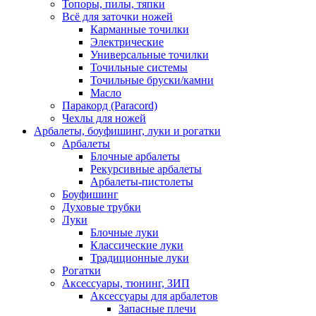
Топоры, пилы, тяпки
Всё для заточки ножей
Карманные точилки
Электрические
Универсальные точилки
Точильные системы
Точильные бруски/камни
Масло
Паракорд (Paracord)
Чехлы для ножей
Арбалеты, боуфишинг, луки и рогатки
Арбалеты
Блочные арбалеты
Рекурсивные арбалеты
Арбалеты-пистолеты
Боуфишинг
Духовые трубки
Луки
Блочные луки
Классические луки
Традиционные луки
Рогатки
Аксессуары, тюнинг, ЗИП
Аксессуары для арбалетов
Запасные плечи