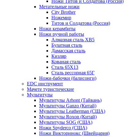
Ножи Титов и Солдатова (Россия)
Метательные ножи
City Brother
Ножемир
Титов и Солдатова (Россия)
Ножи керамбиты
Ножи ручной работы
Алмазная сталь ХВ5
Булатная сталь
Дамасская сталь
Кизляр
Кованая сталь
Сталь 65Х13
Сталь рессорная 65Г
Ножи-бабочки (балисонги)
EDC инструмент
Мачете туристические
Мультитулы
Мультитулы Arhont (Тайвань)
Мультитулы Ganzo (Китай)
Мультитулы Leatherman (США)
Мультитулы Roxon (Китай)
Мультитулы SOG (США)
Ножи Spyderco (США)
Ножи Викторинокс (Швейцария)