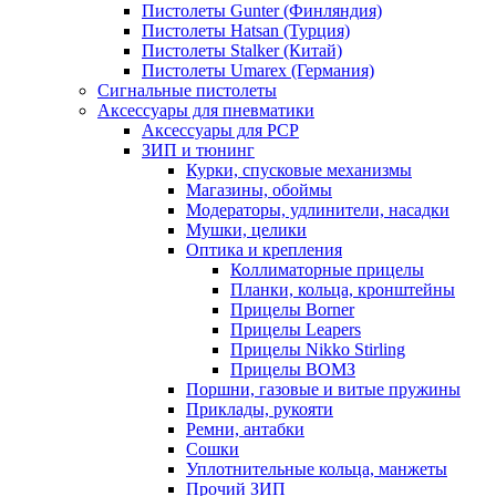
Пистолеты Gunter (Финляндия)
Пистолеты Hatsan (Турция)
Пистолеты Stalker (Китай)
Пистолеты Umarex (Германия)
Сигнальные пистолеты
Аксессуары для пневматики
Аксессуары для PCP
ЗИП и тюнинг
Курки, спусковые механизмы
Магазины, обоймы
Модераторы, удлинители, насадки
Мушки, целики
Оптика и крепления
Коллиматорные прицелы
Планки, кольца, кронштейны
Прицелы Borner
Прицелы Leapers
Прицелы Nikko Stirling
Прицелы ВОМЗ
Поршни, газовые и витые пружины
Приклады, рукояти
Ремни, антабки
Сошки
Уплотнительные кольца, манжеты
Прочий ЗИП