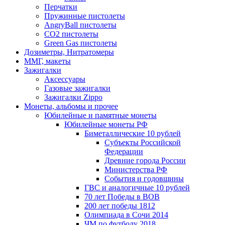
Перчатки
Пружинные пистолеты
AngryBall пистолеты
CO2 пистолеты
Green Gas пистолеты
Дозиметры, Нитратомеры
ММГ, макеты
Зажигалки
Аксессуары
Газовые зажигалки
Зажигалки Zippo
Монеты, альбомы и прочее
Юбилейные и памятные монеты
Юбилейные монеты РФ
Биметаллические 10 рублей
Субъекты Российской
Федерации
Древние города России
Министерства РФ
События и годовщины
ГВС и аналогичные 10 рублей
70 лет Победы в ВОВ
200 лет победы 1812
Олимпиада в Сочи 2014
ЧМ по футболу 2018