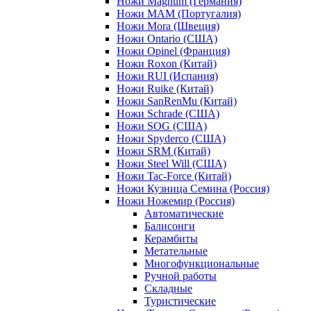
Ножи Magnum (Германия)
Ножи MAM (Португалия)
Ножи Mora (Швеция)
Ножи Ontario (США)
Ножи Opinel (Франция)
Ножи Roxon (Китай)
Ножи RUI (Испания)
Ножи Ruike (Китай)
Ножи SanRenMu (Китай)
Ножи Schrade (США)
Ножи SOG (США)
Ножи Spyderco (США)
Ножи SRM (Китай)
Ножи Steel Will (США)
Ножи Tac-Force (Китай)
Ножи Кузница Семина (Россия)
Ножи Ножемир (Россия)
Автоматические
Балисонги
Керамбиты
Метательные
Многофункциональные
Ручной работы
Складные
Туристические