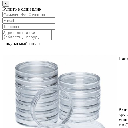
×
Купить в один клик
Покупаемый товар:
Наи
Кап
круг
моне
мм (