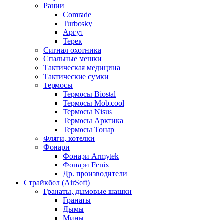
Рации
Comrade
Turbosky
Аргут
Терек
Сигнал охотника
Спальные мешки
Тактическая медицина
Тактические сумки
Термосы
Термосы Biostal
Термосы Mobicool
Термосы Nisus
Термосы Арктика
Термосы Тонар
Фляги, котелки
Фонари
Фонари Armytek
Фонари Fenix
Др. производители
Страйкбол (AirSoft)
Гранаты, дымовые шашки
Гранаты
Дымы
Мины