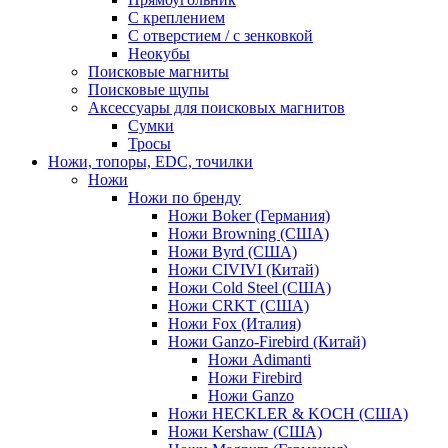
С креплением
С отверстием / с зенковкой
Неокубы
Поисковые магниты
Поисковые щупы
Аксессуары для поисковых магнитов
Сумки
Тросы
Ножи, топоры, EDC, точилки
Ножи
Ножи по бренду
Ножи Boker (Германия)
Ножи Browning (США)
Ножи Byrd (США)
Ножи CIVIVI (Китай)
Ножи Cold Steel (США)
Ножи CRKT (США)
Ножи Fox (Италия)
Ножи Ganzo-Firebird (Китай)
Ножи Adimanti
Ножи Firebird
Ножи Ganzo
Ножи HECKLER & KOCH (США)
Ножи Kershaw (США)