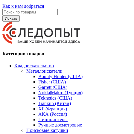
Как к нам добраться
Искать
Категории товаров
Кладоискательство
Металлоискатели
Bounty Hunter (США)
Fisher (США)
Garrett (США)
Nokta|Makro (Турция)
Teknetics (США)
Tianxun (Китай)
XP (Франция)
АКА (Россия)
Пинпоинтеры
Ручные досмотровые
Поисковые катушки