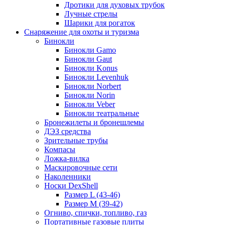
Дротики для духовых трубок
Лучные стрелы
Шарики для рогаток
Снаряжение для охоты и туризма
Бинокли
Бинокли Gamo
Бинокли Gaut
Бинокли Konus
Бинокли Levenhuk
Бинокли Norbert
Бинокли Norin
Бинокли Veber
Бинокли театральные
Бронежилеты и бронешлемы
ДЭЗ средства
Зрительные трубы
Компасы
Ложка-вилка
Маскировочные сети
Наколенники
Носки DexShell
Размер L (43-46)
Размер M (39-42)
Огниво, спички, топливо, газ
Портативные газовые плиты