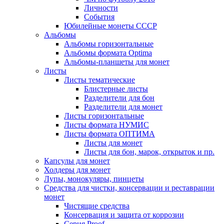
Личности
События
Юбилейные монеты СССР
Альбомы
Альбомы горизонтальные
Альбомы формата Optima
Альбомы-планшеты для монет
Листы
Листы тематические
Блистерные листы
Разделители для бон
Разделители для монет
Листы горизонтальные
Листы формата НУМИС
Листы формата ОПТИМА
Листы для монет
Листы для бон, марок, открыток и пр.
Капсулы для монет
Холдеры для монет
Лупы, монокуляры, пинцеты
Средства для чистки, консервации и реставрации
монет
Чистящие средства
Консервация и защита от коррозии
Серия Proof