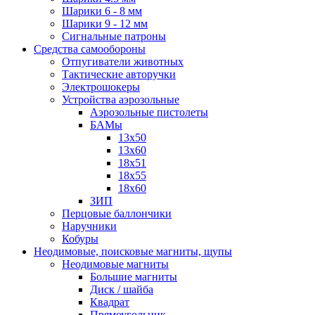
Шарики 6 - 8 мм
Шарики 9 - 12 мм
Сигнальные патроны
Средства самообороны
Отпугиватели животных
Тактические авторучки
Электрошокеры
Устройства аэрозольные
Аэрозольные пистолеты
БАМы
13х50
13х60
18х51
18х55
18х60
ЗИП
Перцовые баллончики
Наручники
Кобуры
Неодимовые, поисковые магниты, щупы
Неодимовые магниты
Большие магниты
Диск / шайба
Квадрат
Прямоугольник