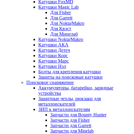
Катушки FoxMD
Катушки Magic Lab
Для Fisher
Для Garrett
Для Nokta|Makro
Для Квэст
Для Минелаб
Катушки Nokta|Makro
Катушки АКА
Катушки Детеч
Катушки Корс
Катушки Марс
Катушки Нэл
Болты для крепления катушки
Защиты на поисковые катушки
Поисковое снаряжение
Аккумуляторы, батарейки, зарядные
устройства
Защитные чехлы, рюкзаки для
металлоискателей
ЗИП к металлоискателям
Запчасти для Bounty Hunter
Запчасти для Fisher
Запчасти для Garrett
Запчасти для Minelab