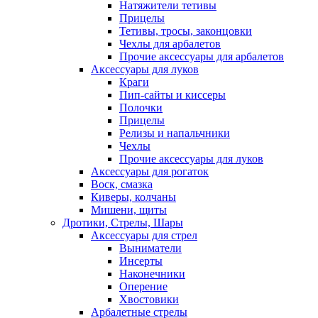
Натяжители тетивы
Прицелы
Тетивы, тросы, законцовки
Чехлы для арбалетов
Прочие аксессуары для арбалетов
Аксессуары для луков
Краги
Пип-сайты и киссеры
Полочки
Прицелы
Релизы и напальчники
Чехлы
Прочие аксессуары для луков
Аксессуары для рогаток
Воск, смазка
Киверы, колчаны
Мишени, щиты
Дротики, Стрелы, Шары
Аксессуары для стрел
Выниматели
Инсерты
Наконечники
Оперение
Хвостовики
Арбалетные стрелы