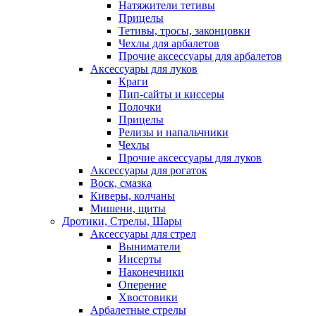
Натяжители тетивы
Прицелы
Тетивы, тросы, законцовки
Чехлы для арбалетов
Прочие аксессуары для арбалетов
Аксессуары для луков
Краги
Пип-сайты и киссеры
Полочки
Прицелы
Релизы и напальчники
Чехлы
Прочие аксессуары для луков
Аксессуары для рогаток
Воск, смазка
Киверы, колчаны
Мишени, щиты
Дротики, Стрелы, Шары
Аксессуары для стрел
Выниматели
Инсерты
Наконечники
Оперение
Хвостовики
Арбалетные стрелы