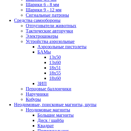
Шарики 6 - 8 мм
Шарики 9 - 12 мм
Сигнальные патроны
Средства самообороны
Отпугиватели животных
Тактические авторучки
Электрошокеры
Устройства аэрозольные
Аэрозольные пистолеты
БАМы
13х50
13х60
18х51
18х55
18х60
ЗИП
Перцовые баллончики
Наручники
Кобуры
Неодимовые, поисковые магниты, щупы
Неодимовые магниты
Большие магниты
Диск / шайба
Квадрат
Прямоугольник