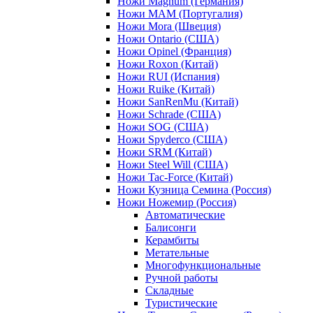
Ножи Magnum (Германия)
Ножи MAM (Португалия)
Ножи Mora (Швеция)
Ножи Ontario (США)
Ножи Opinel (Франция)
Ножи Roxon (Китай)
Ножи RUI (Испания)
Ножи Ruike (Китай)
Ножи SanRenMu (Китай)
Ножи Schrade (США)
Ножи SOG (США)
Ножи Spyderco (США)
Ножи SRM (Китай)
Ножи Steel Will (США)
Ножи Tac-Force (Китай)
Ножи Кузница Семина (Россия)
Ножи Ножемир (Россия)
Автоматические
Балисонги
Керамбиты
Метательные
Многофункциональные
Ручной работы
Складные
Туристические