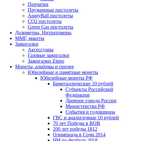
Перчатки
Пружинные пистолеты
AngryBall пистолеты
CO2 пистолеты
Green Gas пистолеты
Дозиметры, Нитратомеры
ММГ, макеты
Зажигалки
Аксессуары
Газовые зажигалки
Зажигалки Zippo
Монеты, альбомы и прочее
Юбилейные и памятные монеты
Юбилейные монеты РФ
Биметаллические 10 рублей
Субъекты Российской
Федерации
Древние города России
Министерства РФ
События и годовщины
ГВС и аналогичные 10 рублей
70 лет Победы в ВОВ
200 лет победы 1812
Олимпиада в Сочи 2014
ЧМ по футболу 2018