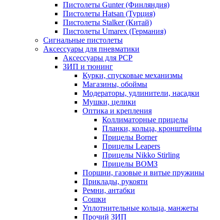
Пистолеты Gunter (Финляндия)
Пистолеты Hatsan (Турция)
Пистолеты Stalker (Китай)
Пистолеты Umarex (Германия)
Сигнальные пистолеты
Аксессуары для пневматики
Аксессуары для PCP
ЗИП и тюнинг
Курки, спусковые механизмы
Магазины, обоймы
Модераторы, удлинители, насадки
Мушки, целики
Оптика и крепления
Коллиматорные прицелы
Планки, кольца, кронштейны
Прицелы Borner
Прицелы Leapers
Прицелы Nikko Stirling
Прицелы ВОМЗ
Поршни, газовые и витые пружины
Приклады, рукояти
Ремни, антабки
Сошки
Уплотнительные кольца, манжеты
Прочий ЗИП