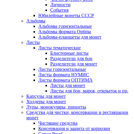
Личности
События
Юбилейные монеты СССР
Альбомы
Альбомы горизонтальные
Альбомы формата Optima
Альбомы-планшеты для монет
Листы
Листы тематические
Блистерные листы
Разделители для бон
Разделители для монет
Листы горизонтальные
Листы формата НУМИС
Листы формата ОПТИМА
Листы для монет
Листы для бон, марок, открыток и пр.
Капсулы для монет
Холдеры для монет
Лупы, монокуляры, пинцеты
Средства для чистки, консервации и реставрации
монет
Чистящие средства
Консервация и защита от коррозии
Серия Proof