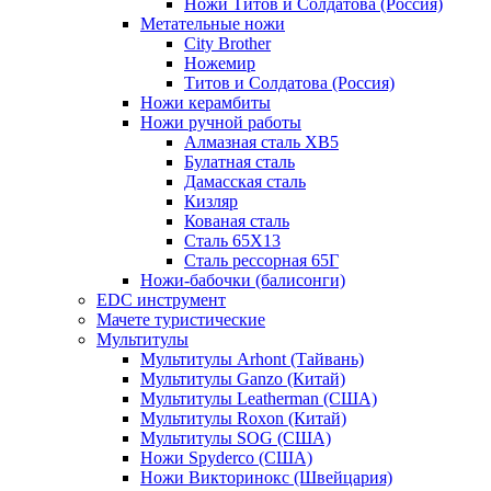
Ножи Титов и Солдатова (Россия)
Метательные ножи
City Brother
Ножемир
Титов и Солдатова (Россия)
Ножи керамбиты
Ножи ручной работы
Алмазная сталь ХВ5
Булатная сталь
Дамасская сталь
Кизляр
Кованая сталь
Сталь 65Х13
Сталь рессорная 65Г
Ножи-бабочки (балисонги)
EDC инструмент
Мачете туристические
Мультитулы
Мультитулы Arhont (Тайвань)
Мультитулы Ganzo (Китай)
Мультитулы Leatherman (США)
Мультитулы Roxon (Китай)
Мультитулы SOG (США)
Ножи Spyderco (США)
Ножи Викторинокс (Швейцария)