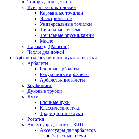
Топоры, пилы, тяпки
Всё для заточки ножей
Карманные точилки
Электрические
Универсальные точилки
Точильные системы
Точильные бруски/камни
Масло
Паракорд (Paracord)
Чехлы для ножей
Арбалеты, боуфишинг, луки и рогатки
Арбалеты
Блочные арбалеты
Рекурсивные арбалеты
Арбалеты-пистолеты
Боуфишинг
Духовые трубки
Луки
Блочные луки
Классические луки
Традиционные луки
Рогатки
Аксессуары, тюнинг, ЗИП
Аксессуары для арбалетов
Запасные плечи