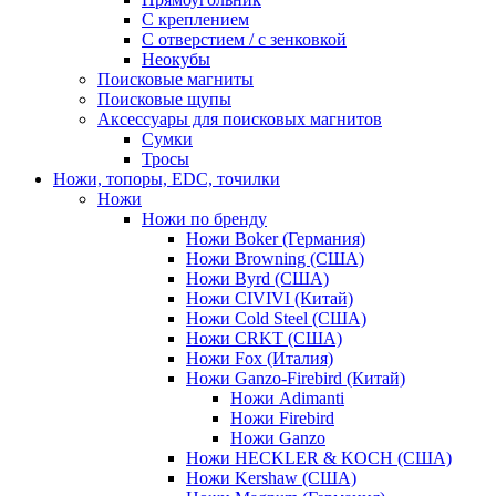
С креплением
С отверстием / с зенковкой
Неокубы
Поисковые магниты
Поисковые щупы
Аксессуары для поисковых магнитов
Сумки
Тросы
Ножи, топоры, EDC, точилки
Ножи
Ножи по бренду
Ножи Boker (Германия)
Ножи Browning (США)
Ножи Byrd (США)
Ножи CIVIVI (Китай)
Ножи Cold Steel (США)
Ножи CRKT (США)
Ножи Fox (Италия)
Ножи Ganzo-Firebird (Китай)
Ножи Adimanti
Ножи Firebird
Ножи Ganzo
Ножи HECKLER & KOCH (США)
Ножи Kershaw (США)