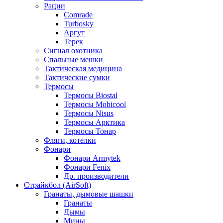
Рации
Comrade
Turbosky
Аргут
Терек
Сигнал охотника
Спальные мешки
Тактическая медицина
Тактические сумки
Термосы
Термосы Biostal
Термосы Mobicool
Термосы Nisus
Термосы Арктика
Термосы Тонар
Фляги, котелки
Фонари
Фонари Armytek
Фонари Fenix
Др. производители
Страйкбол (AirSoft)
Гранаты, дымовые шашки
Гранаты
Дымы
Мины