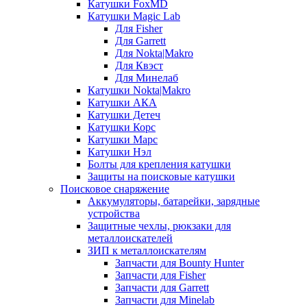
Катушки FoxMD
Катушки Magic Lab
Для Fisher
Для Garrett
Для Nokta|Makro
Для Квэст
Для Минелаб
Катушки Nokta|Makro
Катушки АКА
Катушки Детеч
Катушки Корс
Катушки Марс
Катушки Нэл
Болты для крепления катушки
Защиты на поисковые катушки
Поисковое снаряжение
Аккумуляторы, батарейки, зарядные
устройства
Защитные чехлы, рюкзаки для
металлоискателей
ЗИП к металлоискателям
Запчасти для Bounty Hunter
Запчасти для Fisher
Запчасти для Garrett
Запчасти для Minelab