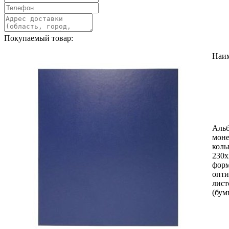
Покупаемый товар:
Наи
Альб
моне
коль
230х
фор
опти
лист
(бум