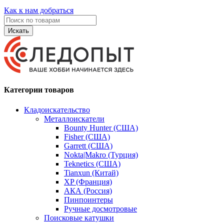
Как к нам добраться
Искать
Категории товаров
Кладоискательство
Металлоискатели
Bounty Hunter (США)
Fisher (США)
Garrett (США)
Nokta|Makro (Турция)
Teknetics (США)
Tianxun (Китай)
XP (Франция)
АКА (Россия)
Пинпоинтеры
Ручные досмотровые
Поисковые катушки