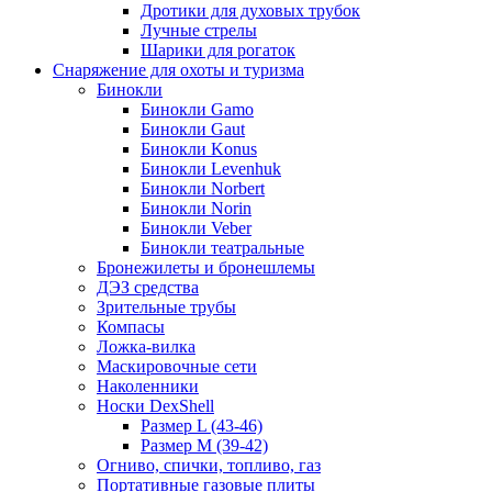
Дротики для духовых трубок
Лучные стрелы
Шарики для рогаток
Снаряжение для охоты и туризма
Бинокли
Бинокли Gamo
Бинокли Gaut
Бинокли Konus
Бинокли Levenhuk
Бинокли Norbert
Бинокли Norin
Бинокли Veber
Бинокли театральные
Бронежилеты и бронешлемы
ДЭЗ средства
Зрительные трубы
Компасы
Ложка-вилка
Маскировочные сети
Наколенники
Носки DexShell
Размер L (43-46)
Размер M (39-42)
Огниво, спички, топливо, газ
Портативные газовые плиты