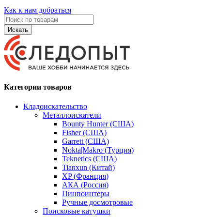
Как к нам добраться
Искать
Категории товаров
Кладоискательство
Металлоискатели
Bounty Hunter (США)
Fisher (США)
Garrett (США)
Nokta|Makro (Турция)
Teknetics (США)
Tianxun (Китай)
XP (Франция)
АКА (Россия)
Пинпоинтеры
Ручные досмотровые
Поисковые катушки