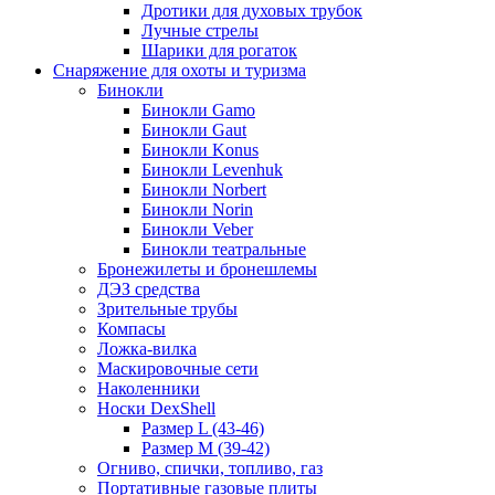
Дротики для духовых трубок
Лучные стрелы
Шарики для рогаток
Снаряжение для охоты и туризма
Бинокли
Бинокли Gamo
Бинокли Gaut
Бинокли Konus
Бинокли Levenhuk
Бинокли Norbert
Бинокли Norin
Бинокли Veber
Бинокли театральные
Бронежилеты и бронешлемы
ДЭЗ средства
Зрительные трубы
Компасы
Ложка-вилка
Маскировочные сети
Наколенники
Носки DexShell
Размер L (43-46)
Размер M (39-42)
Огниво, спички, топливо, газ
Портативные газовые плиты