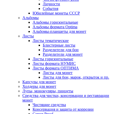
Личности
События
Юбилейные монеты СССР
Альбомы
Альбомы горизонтальные
Альбомы формата Optima
Альбомы-планшеты для монет
Листы
Листы тематические
Блистерные листы
Разделители для бон
Разделители для монет
Листы горизонтальные
Листы формата НУМИС
Листы формата ОПТИМА
Листы для монет
Листы для бон, марок, открыток и пр.
Капсулы для монет
Холдеры для монет
Лупы, монокуляры, пинцеты
Средства для чистки, консервации и реставрации
монет
Чистящие средства
Консервация и защита от коррозии
Серия Proof