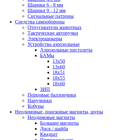
Шарики 6 - 8 мм
Шарики 9 - 12 мм
Сигнальные патроны
Средства самообороны
Отпугиватели животных
Тактические авторучки
Электрошокеры
Устройства аэрозольные
Аэрозольные пистолеты
БАМы
13х50
13х60
18х51
18х55
18х60
ЗИП
Перцовые баллончики
Наручники
Кобуры
Неодимовые, поисковые магниты, щупы
Неодимовые магниты
Большие магниты
Диск / шайба
Квадрат
Прямоугольник