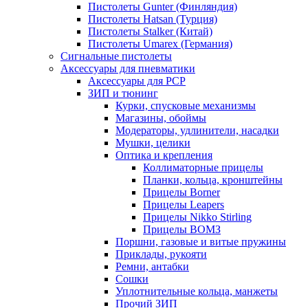
Пистолеты Gunter (Финляндия)
Пистолеты Hatsan (Турция)
Пистолеты Stalker (Китай)
Пистолеты Umarex (Германия)
Сигнальные пистолеты
Аксессуары для пневматики
Аксессуары для PCP
ЗИП и тюнинг
Курки, спусковые механизмы
Магазины, обоймы
Модераторы, удлинители, насадки
Мушки, целики
Оптика и крепления
Коллиматорные прицелы
Планки, кольца, кронштейны
Прицелы Borner
Прицелы Leapers
Прицелы Nikko Stirling
Прицелы ВОМЗ
Поршни, газовые и витые пружины
Приклады, рукояти
Ремни, антабки
Сошки
Уплотнительные кольца, манжеты
Прочий ЗИП