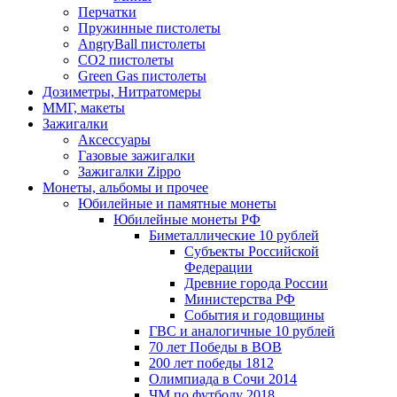
Перчатки
Пружинные пистолеты
AngryBall пистолеты
CO2 пистолеты
Green Gas пистолеты
Дозиметры, Нитратомеры
ММГ, макеты
Зажигалки
Аксессуары
Газовые зажигалки
Зажигалки Zippo
Монеты, альбомы и прочее
Юбилейные и памятные монеты
Юбилейные монеты РФ
Биметаллические 10 рублей
Субъекты Российской
Федерации
Древние города России
Министерства РФ
События и годовщины
ГВС и аналогичные 10 рублей
70 лет Победы в ВОВ
200 лет победы 1812
Олимпиада в Сочи 2014
ЧМ по футболу 2018