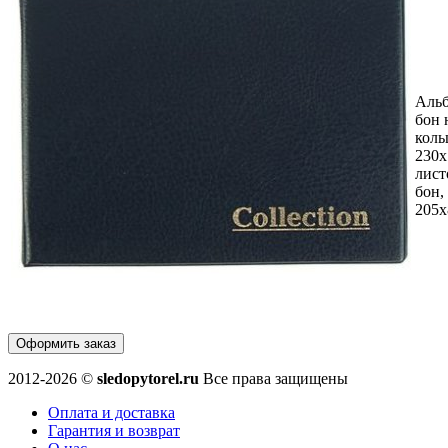
Альб
бон 
коль
230х
лист
бон,
205
Оформить заказ
2012-2026 ©
sledopytorel.ru
Все права защищены
Оплата и доставка
Гарантия и возврат