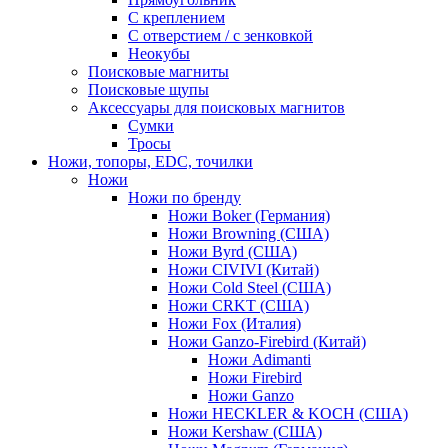
С креплением
С отверстием / с зенковкой
Неокубы
Поисковые магниты
Поисковые щупы
Аксессуары для поисковых магнитов
Сумки
Тросы
Ножи, топоры, EDC, точилки
Ножи
Ножи по бренду
Ножи Boker (Германия)
Ножи Browning (США)
Ножи Byrd (США)
Ножи CIVIVI (Китай)
Ножи Cold Steel (США)
Ножи CRKT (США)
Ножи Fox (Италия)
Ножи Ganzo-Firebird (Китай)
Ножи Adimanti
Ножи Firebird
Ножи Ganzo
Ножи HECKLER & KOCH (США)
Ножи Kershaw (США)