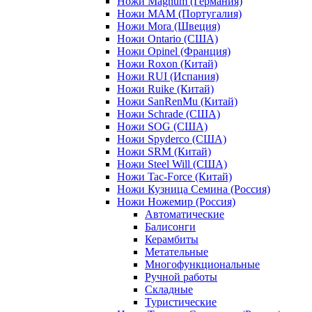
Ножи Magnum (Германия)
Ножи MAM (Португалия)
Ножи Mora (Швеция)
Ножи Ontario (США)
Ножи Opinel (Франция)
Ножи Roxon (Китай)
Ножи RUI (Испания)
Ножи Ruike (Китай)
Ножи SanRenMu (Китай)
Ножи Schrade (США)
Ножи SOG (США)
Ножи Spyderco (США)
Ножи SRM (Китай)
Ножи Steel Will (США)
Ножи Tac-Force (Китай)
Ножи Кузница Семина (Россия)
Ножи Ножемир (Россия)
Автоматические
Балисонги
Керамбиты
Метательные
Многофункциональные
Ручной работы
Складные
Туристические