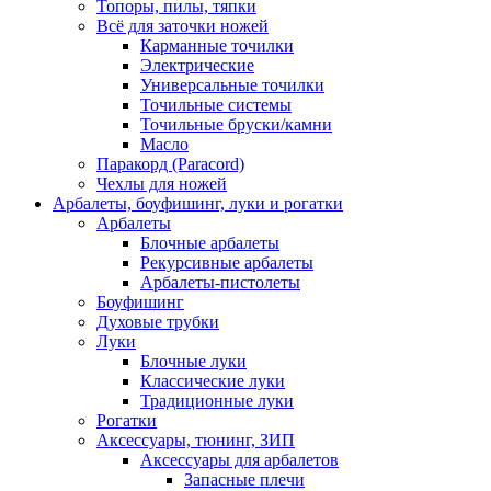
Топоры, пилы, тяпки
Всё для заточки ножей
Карманные точилки
Электрические
Универсальные точилки
Точильные системы
Точильные бруски/камни
Масло
Паракорд (Paracord)
Чехлы для ножей
Арбалеты, боуфишинг, луки и рогатки
Арбалеты
Блочные арбалеты
Рекурсивные арбалеты
Арбалеты-пистолеты
Боуфишинг
Духовые трубки
Луки
Блочные луки
Классические луки
Традиционные луки
Рогатки
Аксессуары, тюнинг, ЗИП
Аксессуары для арбалетов
Запасные плечи