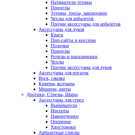
Натяжители тетивы
Прицелы
Тетивы, тросы, законцовки
Чехлы для арбалетов
Прочие аксессуары для арбалетов
Аксессуары для луков
Краги
Пип-сайты и киссеры
Полочки
Прицелы
Релизы и напальчники
Чехлы
Прочие аксессуары для луков
Аксессуары для рогаток
Воск, смазка
Киверы, колчаны
Мишени, щиты
Дротики, Стрелы, Шары
Аксессуары для стрел
Выниматели
Инсерты
Наконечники
Оперение
Хвостовики
Арбалетные стрелы