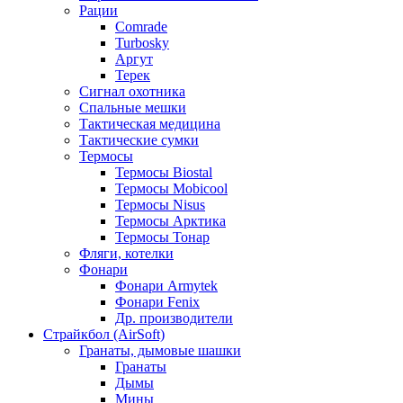
Рации
Comrade
Turbosky
Аргут
Терек
Сигнал охотника
Спальные мешки
Тактическая медицина
Тактические сумки
Термосы
Термосы Biostal
Термосы Mobicool
Термосы Nisus
Термосы Арктика
Термосы Тонар
Фляги, котелки
Фонари
Фонари Armytek
Фонари Fenix
Др. производители
Страйкбол (AirSoft)
Гранаты, дымовые шашки
Гранаты
Дымы
Мины