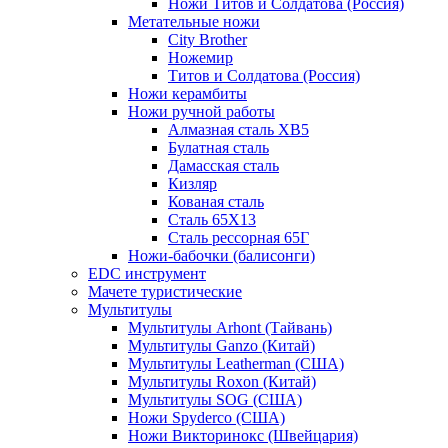
Ножи Титов и Солдатова (Россия)
Метательные ножи
City Brother
Ножемир
Титов и Солдатова (Россия)
Ножи керамбиты
Ножи ручной работы
Алмазная сталь ХВ5
Булатная сталь
Дамасская сталь
Кизляр
Кованая сталь
Сталь 65Х13
Сталь рессорная 65Г
Ножи-бабочки (балисонги)
EDC инструмент
Мачете туристические
Мультитулы
Мультитулы Arhont (Тайвань)
Мультитулы Ganzo (Китай)
Мультитулы Leatherman (США)
Мультитулы Roxon (Китай)
Мультитулы SOG (США)
Ножи Spyderco (США)
Ножи Викторинокс (Швейцария)