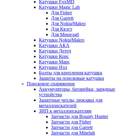
Катушки FoxMD
Катушки Magic Lab
Для Fisher
Для Garrett
Для Nokta|Makro
Для Квэст
Для Минелаб
Катушки Nokta|Makro
Катушки АКА
Катушки Детеч
Катушки Корс
Катушки Марс
Катушки Нэл
Болты для крепления катушки
Защиты на поисковые катушки
Поисковое снаряжение
Аккумуляторы, батарейки, зарядные
устройства
Защитные чехлы, рюкзаки для
металлоискателей
ЗИП к металлоискателям
Запчасти для Bounty Hunter
Запчасти для Fisher
Запчасти для Garrett
Запчасти для Minelab