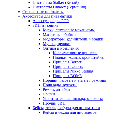
Пистолеты Stalker (Китай)
Пистолеты Umarex (Германия)
Сигнальные пистолеты
Аксессуары для пневматики
Аксессуары для PCP
ЗИП и тюнинг
Курки, спусковые механизмы
Магазины, обоймы
Модераторы, удлинители, насадки
Мушки, целики
Оптика и крепления
Коллиматорные прицелы
Планки, кольца, кронштейны
Прицелы Borner
Прицелы Leapers
Прицелы Nikko Stirling
Прицелы ВОМЗ
Поршни, газовые и витые пружины
Приклады, рукояти
Ремни, антабки
Сошки
Уплотнительные кольца, манжеты
Прочий ЗИП
Кейсы, чехлы, кобуры для пневматики
Кейсы и чехлы для пистолетов