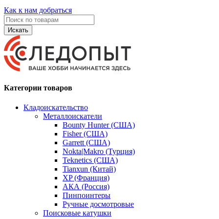
Как к нам добраться
Искать
Категории товаров
Кладоискательство
Металлоискатели
Bounty Hunter (США)
Fisher (США)
Garrett (США)
Nokta|Makro (Турция)
Teknetics (США)
Tianxun (Китай)
XP (Франция)
АКА (Россия)
Пинпоинтеры
Ручные досмотровые
Поисковые катушки