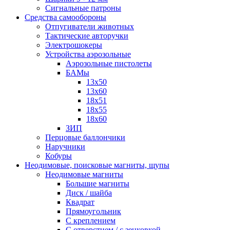
Сигнальные патроны
Средства самообороны
Отпугиватели животных
Тактические авторучки
Электрошокеры
Устройства аэрозольные
Аэрозольные пистолеты
БАМы
13х50
13х60
18х51
18х55
18х60
ЗИП
Перцовые баллончики
Наручники
Кобуры
Неодимовые, поисковые магниты, щупы
Неодимовые магниты
Большие магниты
Диск / шайба
Квадрат
Прямоугольник
С креплением
С отверстием / с зенковкой