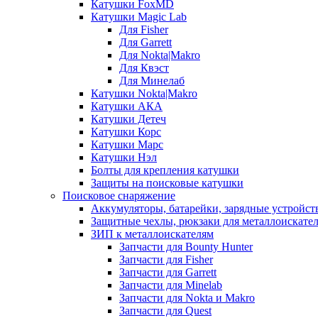
Катушки FoxMD
Катушки Magic Lab
Для Fisher
Для Garrett
Для Nokta|Makro
Для Квэст
Для Минелаб
Катушки Nokta|Makro
Катушки АКА
Катушки Детеч
Катушки Корс
Катушки Марс
Катушки Нэл
Болты для крепления катушки
Защиты на поисковые катушки
Поисковое снаряжение
Аккумуляторы, батарейки, зарядные устройст
Защитные чехлы, рюкзаки для металлоискате
ЗИП к металлоискателям
Запчасти для Bounty Hunter
Запчасти для Fisher
Запчасти для Garrett
Запчасти для Minelab
Запчасти для Nokta и Makro
Запчасти для Quest