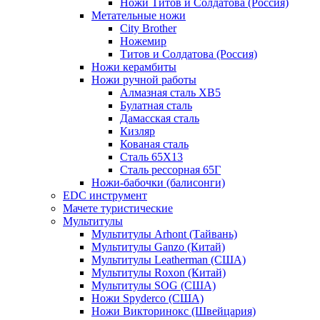
Ножи Титов и Солдатова (Россия)
Метательные ножи
City Brother
Ножемир
Титов и Солдатова (Россия)
Ножи керамбиты
Ножи ручной работы
Алмазная сталь ХВ5
Булатная сталь
Дамасская сталь
Кизляр
Кованая сталь
Сталь 65Х13
Сталь рессорная 65Г
Ножи-бабочки (балисонги)
EDC инструмент
Мачете туристические
Мультитулы
Мультитулы Arhont (Тайвань)
Мультитулы Ganzo (Китай)
Мультитулы Leatherman (США)
Мультитулы Roxon (Китай)
Мультитулы SOG (США)
Ножи Spyderco (США)
Ножи Викторинокс (Швейцария)