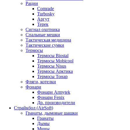
Рации
Comrade
Turbosky
Аргут
Терек
Сигнал охотника
Спальные мешки
Тактическая медицина
Тактические сумки
Термосы
Термосы Biostal
Термосы Mobicool
Термосы Nisus
Термосы Арктика
Термосы Тонар
Фляги, котелки
Фонари
Фонари Armytek
Фонари Fenix
Др. производители
Страйкбол (AirSoft)
Гранаты, дымовые шашки
Гранаты
Дымы
Мины