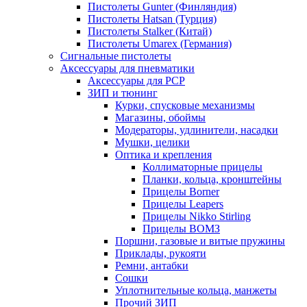
Пистолеты Gunter (Финляндия)
Пистолеты Hatsan (Турция)
Пистолеты Stalker (Китай)
Пистолеты Umarex (Германия)
Сигнальные пистолеты
Аксессуары для пневматики
Аксессуары для PCP
ЗИП и тюнинг
Курки, спусковые механизмы
Магазины, обоймы
Модераторы, удлинители, насадки
Мушки, целики
Оптика и крепления
Коллиматорные прицелы
Планки, кольца, кронштейны
Прицелы Borner
Прицелы Leapers
Прицелы Nikko Stirling
Прицелы ВОМЗ
Поршни, газовые и витые пружины
Приклады, рукояти
Ремни, антабки
Сошки
Уплотнительные кольца, манжеты
Прочий ЗИП