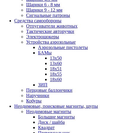
Шарики 6 - 8 мм
Шарики 9 - 12 мм
Сигнальные патроны
Средства самообороны
Отпугиватели животных
Тактические авторучки
Электрошокеры
Устройства аэрозольные
Аэрозольные пистолеты
БАМы
13х50
13х60
18х51
18х55
18х60
ЗИП
Перцовые баллончики
Наручники
Кобуры
Неодимовые, поисковые магниты, щупы
Неодимовые магниты
Большие магниты
Диск / шайба
Квадрат
Прямоугольник