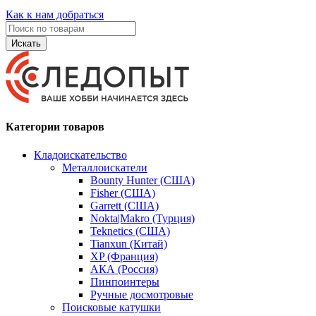
Как к нам добраться
Искать
Категории товаров
Кладоискательство
Металлоискатели
Bounty Hunter (США)
Fisher (США)
Garrett (США)
Nokta|Makro (Турция)
Teknetics (США)
Tianxun (Китай)
XP (Франция)
АКА (Россия)
Пинпоинтеры
Ручные досмотровые
Поисковые катушки