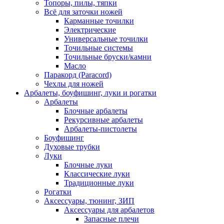
Топоры, пилы, тяпки
Всё для заточки ножей
Карманные точилки
Электрические
Универсальные точилки
Точильные системы
Точильные бруски/камни
Масло
Паракорд (Paracord)
Чехлы для ножей
Арбалеты, боуфишинг, луки и рогатки
Арбалеты
Блочные арбалеты
Рекурсивные арбалеты
Арбалеты-пистолеты
Боуфишинг
Духовые трубки
Луки
Блочные луки
Классические луки
Традиционные луки
Рогатки
Аксессуары, тюнинг, ЗИП
Аксессуары для арбалетов
Запасные плечи