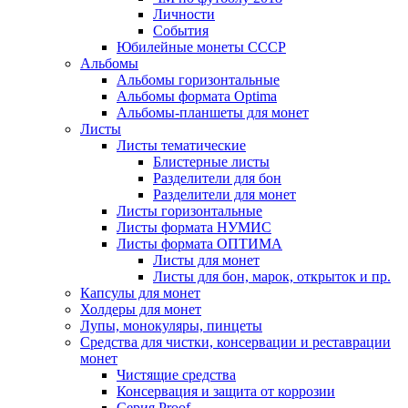
Личности
События
Юбилейные монеты СССР
Альбомы
Альбомы горизонтальные
Альбомы формата Optima
Альбомы-планшеты для монет
Листы
Листы тематические
Блистерные листы
Разделители для бон
Разделители для монет
Листы горизонтальные
Листы формата НУМИС
Листы формата ОПТИМА
Листы для монет
Листы для бон, марок, открыток и пр.
Капсулы для монет
Холдеры для монет
Лупы, монокуляры, пинцеты
Средства для чистки, консервации и реставрации
монет
Чистящие средства
Консервация и защита от коррозии
Серия Proof