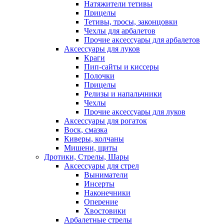
Натяжители тетивы
Прицелы
Тетивы, тросы, законцовки
Чехлы для арбалетов
Прочие аксессуары для арбалетов
Аксессуары для луков
Краги
Пип-сайты и киссеры
Полочки
Прицелы
Релизы и напальчники
Чехлы
Прочие аксессуары для луков
Аксессуары для рогаток
Воск, смазка
Киверы, колчаны
Мишени, щиты
Дротики, Стрелы, Шары
Аксессуары для стрел
Выниматели
Инсерты
Наконечники
Оперение
Хвостовики
Арбалетные стрелы