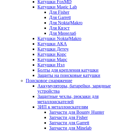
Катушки FoxMD
Катушки Magic Lab
Для Fisher
Для Garrett
Для Nokta|Makro
Для Квэст
Для Минелаб
Катушки Nokta|Makro
Катушки АКА
Катушки Детеч
Катушки Корс
Катушки Марс
Катушки Нэл
Болты для крепления катушки
Защиты на поисковые катушки
Поисковое снаряжение
Аккумуляторы, батарейки, зарядные
устройства
Защитные чехлы, рюкзаки для
металлоискателей
ЗИП к металлоискателям
Запчасти для Bounty Hunter
Запчасти для Fisher
Запчасти для Garrett
Запчасти для Minelab