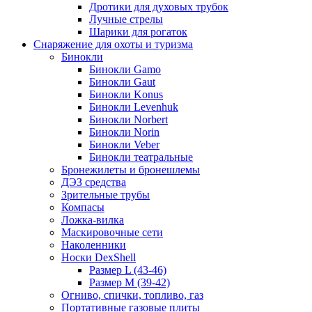
Дротики для духовых трубок
Лучные стрелы
Шарики для рогаток
Снаряжение для охоты и туризма
Бинокли
Бинокли Gamo
Бинокли Gaut
Бинокли Konus
Бинокли Levenhuk
Бинокли Norbert
Бинокли Norin
Бинокли Veber
Бинокли театральные
Бронежилеты и бронешлемы
ДЭЗ средства
Зрительные трубы
Компасы
Ложка-вилка
Маскировочные сети
Наколенники
Носки DexShell
Размер L (43-46)
Размер M (39-42)
Огниво, спички, топливо, газ
Портативные газовые плиты