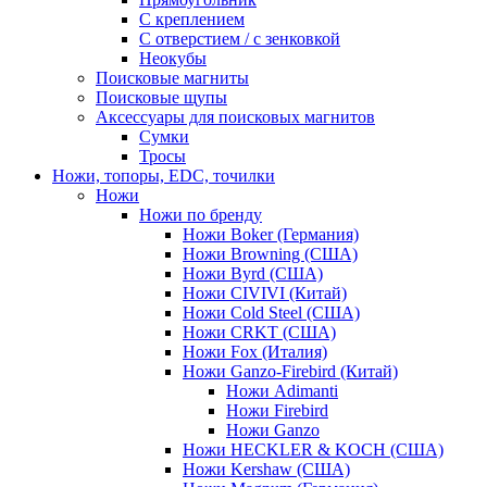
С креплением
С отверстием / с зенковкой
Неокубы
Поисковые магниты
Поисковые щупы
Аксессуары для поисковых магнитов
Сумки
Тросы
Ножи, топоры, EDC, точилки
Ножи
Ножи по бренду
Ножи Boker (Германия)
Ножи Browning (США)
Ножи Byrd (США)
Ножи CIVIVI (Китай)
Ножи Cold Steel (США)
Ножи CRKT (США)
Ножи Fox (Италия)
Ножи Ganzo-Firebird (Китай)
Ножи Adimanti
Ножи Firebird
Ножи Ganzo
Ножи HECKLER & KOCH (США)
Ножи Kershaw (США)