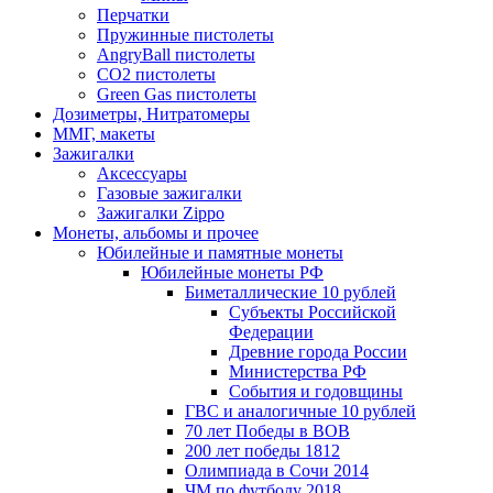
Перчатки
Пружинные пистолеты
AngryBall пистолеты
CO2 пистолеты
Green Gas пистолеты
Дозиметры, Нитратомеры
ММГ, макеты
Зажигалки
Аксессуары
Газовые зажигалки
Зажигалки Zippo
Монеты, альбомы и прочее
Юбилейные и памятные монеты
Юбилейные монеты РФ
Биметаллические 10 рублей
Субъекты Российской
Федерации
Древние города России
Министерства РФ
События и годовщины
ГВС и аналогичные 10 рублей
70 лет Победы в ВОВ
200 лет победы 1812
Олимпиада в Сочи 2014
ЧМ по футболу 2018