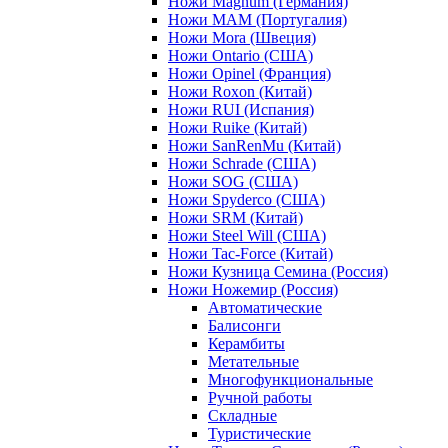
Ножи Magnum (Германия)
Ножи MAM (Португалия)
Ножи Mora (Швеция)
Ножи Ontario (США)
Ножи Opinel (Франция)
Ножи Roxon (Китай)
Ножи RUI (Испания)
Ножи Ruike (Китай)
Ножи SanRenMu (Китай)
Ножи Schrade (США)
Ножи SOG (США)
Ножи Spyderco (США)
Ножи SRM (Китай)
Ножи Steel Will (США)
Ножи Tac-Force (Китай)
Ножи Кузница Семина (Россия)
Ножи Ножемир (Россия)
Автоматические
Балисонги
Керамбиты
Метательные
Многофункциональные
Ручной работы
Складные
Туристические