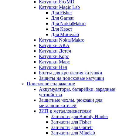
Катушки FoxMD
Катушки Magic Lab
Для Fisher
Для Garrett
Для Nokta|Makro
Для Квэст
Для Минелаб
Катушки Nokta|Makro
Катушки АКА
Катушки Детеч
Катушки Корс
Катушки Марс
Катушки Нэл
Болты для крепления катушки
Защиты на поисковые катушки
Поисковое снаряжение
Аккумуляторы, батарейки, зарядные
устройства
Защитные чехлы, рюкзаки для
металлоискателей
ЗИП к металлоискателям
Запчасти для Bounty Hunter
Запчасти для Fisher
Запчасти для Garrett
Запчасти для Minelab