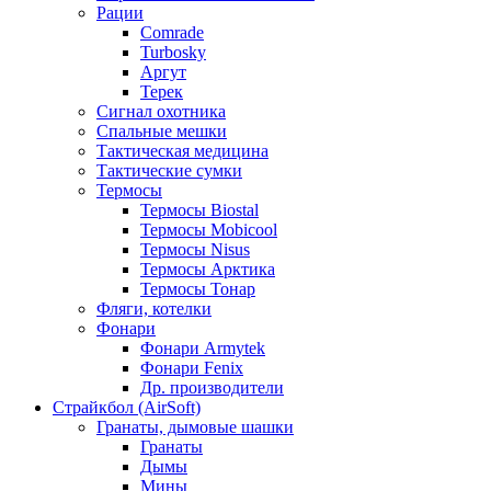
Рации
Comrade
Turbosky
Аргут
Терек
Сигнал охотника
Спальные мешки
Тактическая медицина
Тактические сумки
Термосы
Термосы Biostal
Термосы Mobicool
Термосы Nisus
Термосы Арктика
Термосы Тонар
Фляги, котелки
Фонари
Фонари Armytek
Фонари Fenix
Др. производители
Страйкбол (AirSoft)
Гранаты, дымовые шашки
Гранаты
Дымы
Мины