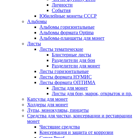
Личности
События
Юбилейные монеты СССР
Альбомы
Альбомы горизонтальные
Альбомы формата Optima
Альбомы-планшеты для монет
Листы
Листы тематические
Блистерные листы
Разделители для бон
Разделители для монет
Листы горизонтальные
Листы формата НУМИС
Листы формата ОПТИМА
Листы для монет
Листы для бон, марок, открыток и пр.
Капсулы для монет
Холдеры для монет
Лупы, монокуляры, пинцеты
Средства для чистки, консервации и реставрации
монет
Чистящие средства
Консервация и защита от коррозии
Серия Proof