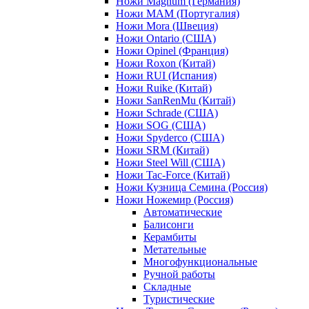
Ножи Magnum (Германия)
Ножи MAM (Португалия)
Ножи Mora (Швеция)
Ножи Ontario (США)
Ножи Opinel (Франция)
Ножи Roxon (Китай)
Ножи RUI (Испания)
Ножи Ruike (Китай)
Ножи SanRenMu (Китай)
Ножи Schrade (США)
Ножи SOG (США)
Ножи Spyderco (США)
Ножи SRM (Китай)
Ножи Steel Will (США)
Ножи Tac-Force (Китай)
Ножи Кузница Семина (Россия)
Ножи Ножемир (Россия)
Автоматические
Балисонги
Керамбиты
Метательные
Многофункциональные
Ручной работы
Складные
Туристические