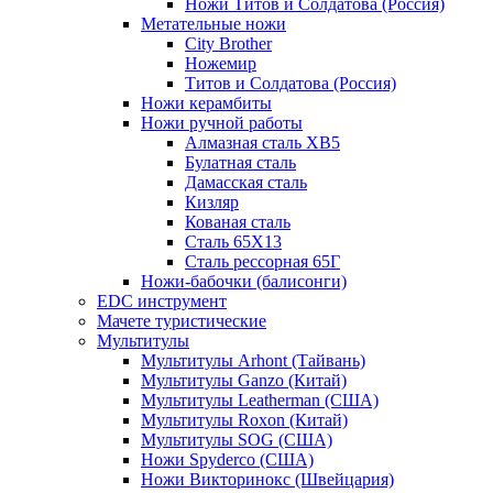
Ножи Титов и Солдатова (Россия)
Метательные ножи
City Brother
Ножемир
Титов и Солдатова (Россия)
Ножи керамбиты
Ножи ручной работы
Алмазная сталь ХВ5
Булатная сталь
Дамасская сталь
Кизляр
Кованая сталь
Сталь 65Х13
Сталь рессорная 65Г
Ножи-бабочки (балисонги)
EDC инструмент
Мачете туристические
Мультитулы
Мультитулы Arhont (Тайвань)
Мультитулы Ganzo (Китай)
Мультитулы Leatherman (США)
Мультитулы Roxon (Китай)
Мультитулы SOG (США)
Ножи Spyderco (США)
Ножи Викторинокс (Швейцария)