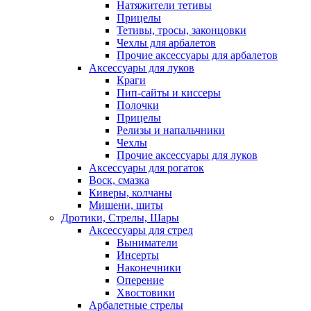
Натяжители тетивы
Прицелы
Тетивы, тросы, законцовки
Чехлы для арбалетов
Прочие аксессуары для арбалетов
Аксессуары для луков
Краги
Пип-сайты и киссеры
Полочки
Прицелы
Релизы и напальчники
Чехлы
Прочие аксессуары для луков
Аксессуары для рогаток
Воск, смазка
Киверы, колчаны
Мишени, щиты
Дротики, Стрелы, Шары
Аксессуары для стрел
Выниматели
Инсерты
Наконечники
Оперение
Хвостовики
Арбалетные стрелы