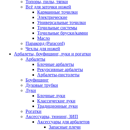
Топоры, пилы, тяпки
Всё для заточки ножей
Карманные точилки
Электрические
Универсальные точилки
Точильные системы
Точильные бруски/камни
Масло
Паракорд (Paracord)
Чехлы для ножей
Арбалеты, боуфишинг, луки и рогатки
Арбалеты
Блочные арбалеты
Рекурсивные арбалеты
Арбалеты-пистолеты
Боуфишинг
Духовые трубки
Луки
Блочные луки
Классические луки
Традиционные луки
Рогатки
Аксессуары, тюнинг, ЗИП
Аксессуары для арбалетов
Запасные плечи