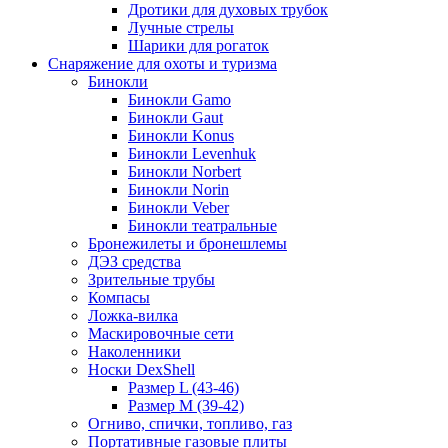
Дротики для духовых трубок
Лучные стрелы
Шарики для рогаток
Снаряжение для охоты и туризма
Бинокли
Бинокли Gamo
Бинокли Gaut
Бинокли Konus
Бинокли Levenhuk
Бинокли Norbert
Бинокли Norin
Бинокли Veber
Бинокли театральные
Бронежилеты и бронешлемы
ДЭЗ средства
Зрительные трубы
Компасы
Ложка-вилка
Маскировочные сети
Наколенники
Носки DexShell
Размер L (43-46)
Размер M (39-42)
Огниво, спички, топливо, газ
Портативные газовые плиты