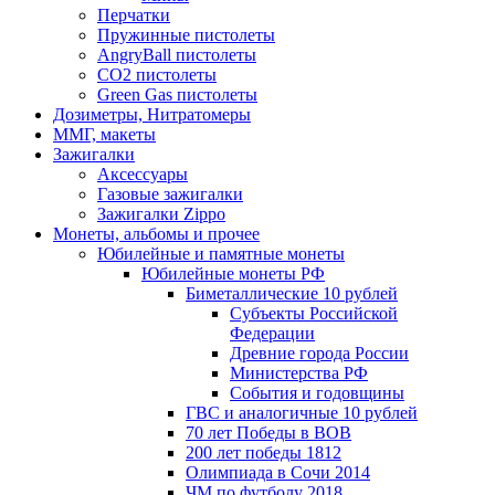
Перчатки
Пружинные пистолеты
AngryBall пистолеты
CO2 пистолеты
Green Gas пистолеты
Дозиметры, Нитратомеры
ММГ, макеты
Зажигалки
Аксессуары
Газовые зажигалки
Зажигалки Zippo
Монеты, альбомы и прочее
Юбилейные и памятные монеты
Юбилейные монеты РФ
Биметаллические 10 рублей
Субъекты Российской
Федерации
Древние города России
Министерства РФ
События и годовщины
ГВС и аналогичные 10 рублей
70 лет Победы в ВОВ
200 лет победы 1812
Олимпиада в Сочи 2014
ЧМ по футболу 2018