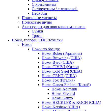
С креплением
С отверстием / с зенковкой
Неокубы
Поисковые магниты
Поисковые щупы
Аксессуары для поисковых магнитов
Сумки
Тросы
Ножи, топоры, EDC, точилки
Ножи
Ножи по бренду
Ножи Boker (Германия)
Ножи Browning (США)
Ножи Byrd (США)
Ножи CIVIVI (Китай)
Ножи Cold Steel (США)
Ножи CRKT (США)
Ножи Fox (Италия)
Ножи Ganzo-Firebird (Китай)
Ножи Adimanti
Ножи Firebird
Ножи Ganzo
Ножи HECKLER & KOCH (США)
Ножи Kershaw (США)