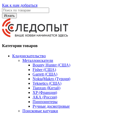
Как к нам добраться
Искать
Категории товаров
Кладоискательство
Металлоискатели
Bounty Hunter (США)
Fisher (США)
Garrett (США)
Nokta|Makro (Турция)
Teknetics (США)
Tianxun (Китай)
XP (Франция)
АКА (Россия)
Пинпоинтеры
Ручные досмотровые
Поисковые катушки