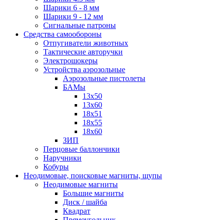
Шарики 6 - 8 мм
Шарики 9 - 12 мм
Сигнальные патроны
Средства самообороны
Отпугиватели животных
Тактические авторучки
Электрошокеры
Устройства аэрозольные
Аэрозольные пистолеты
БАМы
13х50
13х60
18х51
18х55
18х60
ЗИП
Перцовые баллончики
Наручники
Кобуры
Неодимовые, поисковые магниты, щупы
Неодимовые магниты
Большие магниты
Диск / шайба
Квадрат
Прямоугольник