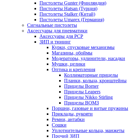
Пистолеты Gunter (Финляндия)
Пистолеты Hatsan (Турция)
Пистолеты Stalker (Китай)
Пистолеты Umarex (Германия)
Сигнальные пистолеты
Аксессуары для пневматики
Аксессуары для PCP
ЗИП и тюнинг
Курки, спусковые механизмы
Магазины, обоймы
Модераторы, удлинители, насадки
Мушки, целики
Оптика и крепления
Коллиматорные прицелы
Планки, кольца, кронштейны
Прицелы Borner
Прицелы Leapers
Прицелы Nikko Stirling
Прицелы ВОМЗ
Поршни, газовые и витые пружины
Приклады, рукояти
Ремни, антабки
Сошки
Уплотнительные кольца, манжеты
Прочий ЗИП