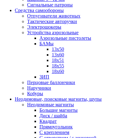
Сигнальные патроны
Средства самообороны
Отпугиватели животных
Тактические авторучки
Электрошокеры
Устройства аэрозольные
Аэрозольные пистолеты
БАМы
13х50
13х60
18х51
18х55
18х60
ЗИП
Перцовые баллончики
Наручники
Кобуры
Неодимовые, поисковые магниты, щупы
Неодимовые магниты
Большие магниты
Диск / шайба
Квадрат
Прямоугольник
С креплением
С отверстием / с зенковкой