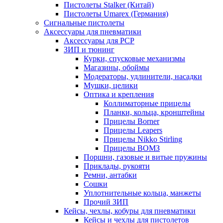
Пистолеты Stalker (Китай)
Пистолеты Umarex (Германия)
Сигнальные пистолеты
Аксессуары для пневматики
Аксессуары для PCP
ЗИП и тюнинг
Курки, спусковые механизмы
Магазины, обоймы
Модераторы, удлинители, насадки
Мушки, целики
Оптика и крепления
Коллиматорные прицелы
Планки, кольца, кронштейны
Прицелы Borner
Прицелы Leapers
Прицелы Nikko Stirling
Прицелы ВОМЗ
Поршни, газовые и витые пружины
Приклады, рукояти
Ремни, антабки
Сошки
Уплотнительные кольца, манжеты
Прочий ЗИП
Кейсы, чехлы, кобуры для пневматики
Кейсы и чехлы для пистолетов