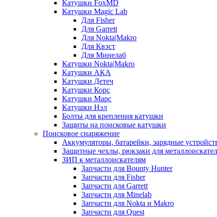
Катушки FoxMD
Катушки Magic Lab
Для Fisher
Для Garrett
Для Nokta|Makro
Для Квэст
Для Минелаб
Катушки Nokta|Makro
Катушки АКА
Катушки Детеч
Катушки Корс
Катушки Марс
Катушки Нэл
Болты для крепления катушки
Защиты на поисковые катушки
Поисковое снаряжение
Аккумуляторы, батарейки, зарядные устройст
Защитные чехлы, рюкзаки для металлоискате
ЗИП к металлоискателям
Запчасти для Bounty Hunter
Запчасти для Fisher
Запчасти для Garrett
Запчасти для Minelab
Запчасти для Nokta и Makro
Запчасти для Quest