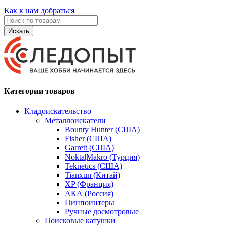
Как к нам добраться
Искать
Категории товаров
Кладоискательство
Металлоискатели
Bounty Hunter (США)
Fisher (США)
Garrett (США)
Nokta|Makro (Турция)
Teknetics (США)
Tianxun (Китай)
XP (Франция)
АКА (Россия)
Пинпоинтеры
Ручные досмотровые
Поисковые катушки