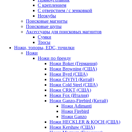
С креплением
С отверстием / с зенковкой
Неокубы
Поисковые магниты
Поисковые щупы
Аксессуары для поисковых магнитов
Сумки
Тросы
Ножи, топоры, EDC, точилки
Ножи
Ножи по бренду
Ножи Boker (Германия)
Ножи Browning (США)
Ножи Byrd (США)
Ножи CIVIVI (Китай)
Ножи Cold Steel (США)
Ножи CRKT (США)
Ножи Fox (Италия)
Ножи Ganzo-Firebird (Китай)
Ножи Adimanti
Ножи Firebird
Ножи Ganzo
Ножи HECKLER & KOCH (США)
Ножи Kershaw (США)