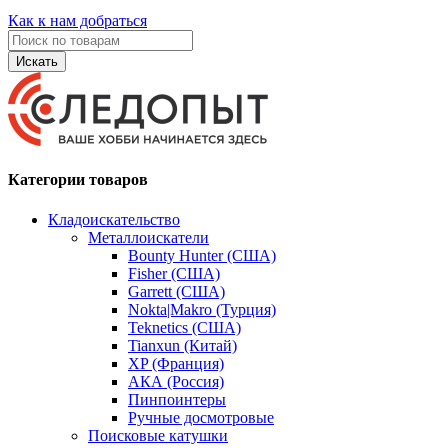
Как к нам добраться
Искать
Категории товаров
Кладоискательство
Металлоискатели
Bounty Hunter (США)
Fisher (США)
Garrett (США)
Nokta|Makro (Турция)
Teknetics (США)
Tianxun (Китай)
XP (Франция)
АКА (Россия)
Пинпоинтеры
Ручные досмотровые
Поисковые катушки