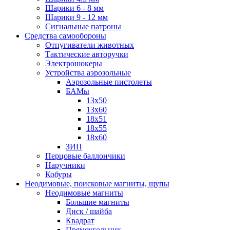
Шарики 6 - 8 мм
Шарики 9 - 12 мм
Сигнальные патроны
Средства самообороны
Отпугиватели животных
Тактические авторучки
Электрошокеры
Устройства аэрозольные
Аэрозольные пистолеты
БАМы
13х50
13х60
18х51
18х55
18х60
ЗИП
Перцовые баллончики
Наручники
Кобуры
Неодимовые, поисковые магниты, щупы
Неодимовые магниты
Большие магниты
Диск / шайба
Квадрат
Прямоугольник