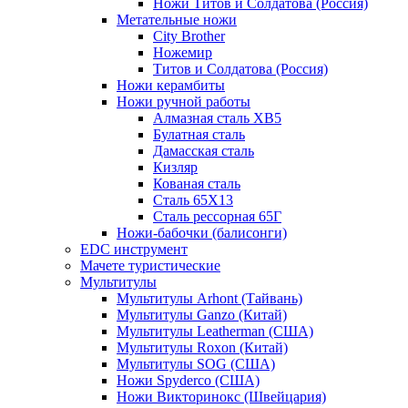
Ножи Титов и Солдатова (Россия)
Метательные ножи
City Brother
Ножемир
Титов и Солдатова (Россия)
Ножи керамбиты
Ножи ручной работы
Алмазная сталь ХВ5
Булатная сталь
Дамасская сталь
Кизляр
Кованая сталь
Сталь 65Х13
Сталь рессорная 65Г
Ножи-бабочки (балисонги)
EDC инструмент
Мачете туристические
Мультитулы
Мультитулы Arhont (Тайвань)
Мультитулы Ganzo (Китай)
Мультитулы Leatherman (США)
Мультитулы Roxon (Китай)
Мультитулы SOG (США)
Ножи Spyderco (США)
Ножи Викторинокс (Швейцария)