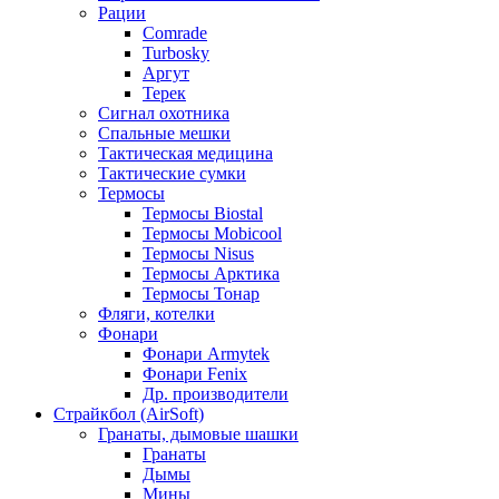
Рации
Comrade
Turbosky
Аргут
Терек
Сигнал охотника
Спальные мешки
Тактическая медицина
Тактические сумки
Термосы
Термосы Biostal
Термосы Mobicool
Термосы Nisus
Термосы Арктика
Термосы Тонар
Фляги, котелки
Фонари
Фонари Armytek
Фонари Fenix
Др. производители
Страйкбол (AirSoft)
Гранаты, дымовые шашки
Гранаты
Дымы
Мины