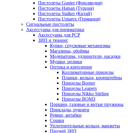
Пистолеты Gunter (Финляндия)
Пистолеты Hatsan (Турция)
Пистолеты Stalker (Китай)
Пистолеты Umarex (Германия)
Сигнальные пистолеты
Аксессуары для пневматики
Аксессуары для PCP
ЗИП и тюнинг
Курки, спусковые механизмы
Магазины, обоймы
Модераторы, удлинители, насадки
Мушки, целики
Оптика и крепления
Коллиматорные прицелы
Планки, кольца, кронштейны
Прицелы Borner
Прицелы Leapers
Прицелы Nikko Stirling
Прицелы ВОМЗ
Поршни, газовые и витые пружины
Приклады, рукояти
Ремни, антабки
Сошки
Уплотнительные кольца, манжеты
Прочий ЗИП