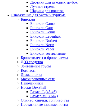
Дротики для духовых трубок
Лучные стрелы
Шарики для рогаток
Снаряжение для охоты и туризма
Бинокли
Бинокли Gamo
Бинокли Gaut
Бинокли Konus
Бинокли Levenhuk
Бинокли Norbert
Бинокли Norin
Бинокли Veber
Бинокли театральные
Бронежилеты и бронешлемы
ДЭЗ средства
Зрительные трубы
Компасы
Ложка-вилка
Маскировочные сети
Наколенники
Носки DexShell
Размер L (43-46)
Размер M (39-42)
Огниво, спички, топливо, газ
Портативные газовые плиты