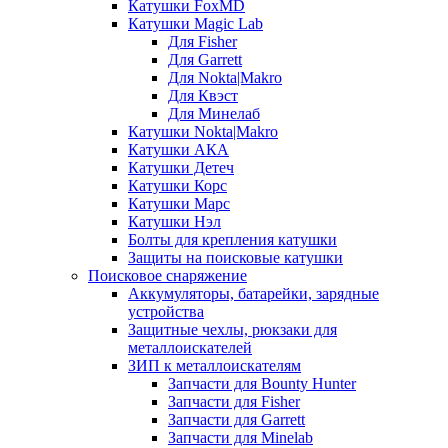
Катушки FoxMD
Катушки Magic Lab
Для Fisher
Для Garrett
Для Nokta|Makro
Для Квэст
Для Минелаб
Катушки Nokta|Makro
Катушки АКА
Катушки Детеч
Катушки Корс
Катушки Марс
Катушки Нэл
Болты для крепления катушки
Защиты на поисковые катушки
Поисковое снаряжение
Аккумуляторы, батарейки, зарядные
устройства
Защитные чехлы, рюкзаки для
металлоискателей
ЗИП к металлоискателям
Запчасти для Bounty Hunter
Запчасти для Fisher
Запчасти для Garrett
Запчасти для Minelab