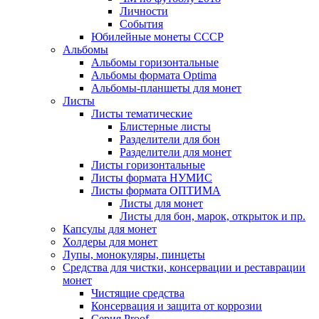
Личности
События
Юбилейные монеты СССР
Альбомы
Альбомы горизонтальные
Альбомы формата Optima
Альбомы-планшеты для монет
Листы
Листы тематические
Блистерные листы
Разделители для бон
Разделители для монет
Листы горизонтальные
Листы формата НУМИС
Листы формата ОПТИМА
Листы для монет
Листы для бон, марок, открыток и пр.
Капсулы для монет
Холдеры для монет
Лупы, монокуляры, пинцеты
Средства для чистки, консервации и реставрации
монет
Чистящие средства
Консервация и защита от коррозии
Серия Proof