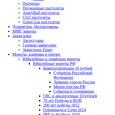
Перчатки
Пружинные пистолеты
AngryBall пистолеты
CO2 пистолеты
Green Gas пистолеты
Дозиметры, Нитратомеры
ММГ, макеты
Зажигалки
Аксессуары
Газовые зажигалки
Зажигалки Zippo
Монеты, альбомы и прочее
Юбилейные и памятные монеты
Юбилейные монеты РФ
Биметаллические 10 рублей
Субъекты Российской
Федерации
Древние города России
Министерства РФ
События и годовщины
ГВС и аналогичные 10 рублей
70 лет Победы в ВОВ
200 лет победы 1812
Олимпиада в Сочи 2014
ЧМ по футболу 2018