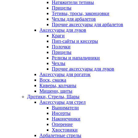
Натяжители тетивы
Прицелы
Тетивы, тросы, законцовки
Чехлы для арбалетов
Прочие аксессуары для арбалетов
Аксессуары для луков
Краги
Пип-сайты и киссеры
Полочки
Прицелы
Релизы и напальчники
Чехлы
Прочие аксессуары для луков
Аксессуары для рогаток
Воск, смазка
Киверы, колчаны
Мишени, щиты
Дротики, Стрелы, Шары
Аксессуары для стрел
Выниматели
Инсерты
Наконечники
Оперение
Хвостовики
Арбалетные стрелы