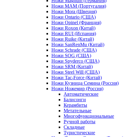
Ножи Magnum (Германия)
Ножи MAM (Португалия)
Ножи Mora (Швеция)
Ножи Ontario (США)
Ножи Opinel (Франция)
Ножи Roxon (Китай)
Ножи RUI (Испания)
Ножи Ruike (Китай)
Ножи SanRenMu (Китай)
Ножи Schrade (США)
Ножи SOG (США)
Ножи Spyderco (США)
Ножи SRM (Китай)
Ножи Steel Will (США)
Ножи Tac-Force (Китай)
Ножи Кузница Семина (Россия)
Ножи Ножемир (Россия)
Автоматические
Балисонги
Керамбиты
Метательные
Многофункциональные
Ручной работы
Складные
Туристические