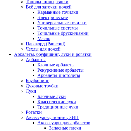
Топоры, пилы, тяпки
Всё для заточки ножей
Карманные точилки
Электрические
Универсальные точилки
Точильные системы
Точильные бруски/камни
Масло
Паракорд (Paracord)
Чехлы для ножей
Арбалеты, боуфишинг, луки и рогатки
Арбалеты
Блочные арбалеты
Рекурсивные арбалеты
Арбалеты-пистолеты
Боуфишинг
Духовые трубки
Луки
Блочные луки
Классические луки
Традиционные луки
Рогатки
Аксессуары, тюнинг, ЗИП
Аксессуары для арбалетов
Запасные плечи