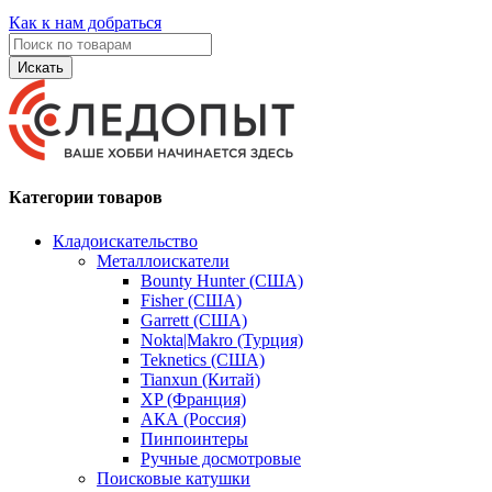
Как к нам добраться
Искать
Категории товаров
Кладоискательство
Металлоискатели
Bounty Hunter (США)
Fisher (США)
Garrett (США)
Nokta|Makro (Турция)
Teknetics (США)
Tianxun (Китай)
XP (Франция)
АКА (Россия)
Пинпоинтеры
Ручные досмотровые
Поисковые катушки