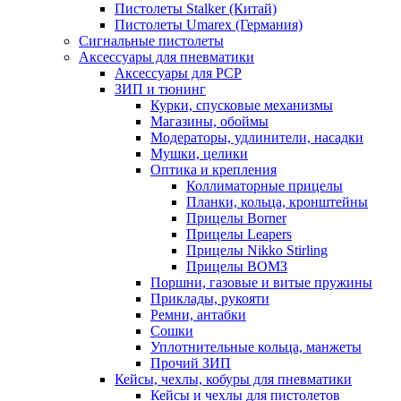
Пистолеты Stalker (Китай)
Пистолеты Umarex (Германия)
Сигнальные пистолеты
Аксессуары для пневматики
Аксессуары для PCP
ЗИП и тюнинг
Курки, спусковые механизмы
Магазины, обоймы
Модераторы, удлинители, насадки
Мушки, целики
Оптика и крепления
Коллиматорные прицелы
Планки, кольца, кронштейны
Прицелы Borner
Прицелы Leapers
Прицелы Nikko Stirling
Прицелы ВОМЗ
Поршни, газовые и витые пружины
Приклады, рукояти
Ремни, антабки
Сошки
Уплотнительные кольца, манжеты
Прочий ЗИП
Кейсы, чехлы, кобуры для пневматики
Кейсы и чехлы для пистолетов