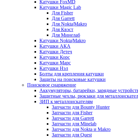
Катушки FoxMD
Катушки Magic Lab
Для Fisher
Для Garrett
Для Nokta|Makro
Для Квэст
Для Минелаб
Катушки Nokta|Makro
Катушки АКА
Катушки Детеч
Катушки Корс
Катушки Марс
Катушки Нэл
Болты для крепления катушки
Защиты на поисковые катушки
Поисковое снаряжение
Аккумуляторы, батарейки, зарядные устройст
Защитные чехлы, рюкзаки для металлоискате
ЗИП к металлоискателям
Запчасти для Bounty Hunter
Запчасти для Fisher
Запчасти для Garrett
Запчасти для Minelab
Запчасти для Nokta и Makro
Запчасти для Quest