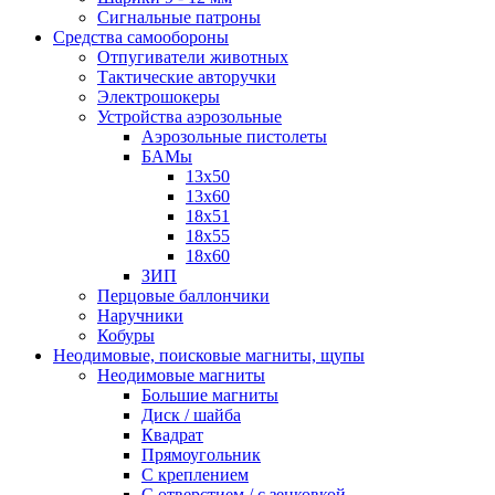
Сигнальные патроны
Средства самообороны
Отпугиватели животных
Тактические авторучки
Электрошокеры
Устройства аэрозольные
Аэрозольные пистолеты
БАМы
13х50
13х60
18х51
18х55
18х60
ЗИП
Перцовые баллончики
Наручники
Кобуры
Неодимовые, поисковые магниты, щупы
Неодимовые магниты
Большие магниты
Диск / шайба
Квадрат
Прямоугольник
С креплением
С отверстием / с зенковкой