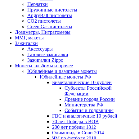
Перчатки
Пружинные пистолеты
AngryBall пистолеты
CO2 пистолеты
Green Gas пистолеты
Дозиметры, Нитратомеры
ММГ, макеты
Зажигалки
Аксессуары
Газовые зажигалки
Зажигалки Zippo
Монеты, альбомы и прочее
Юбилейные и памятные монеты
Юбилейные монеты РФ
Биметаллические 10 рублей
Субъекты Российской
Федерации
Древние города России
Министерства РФ
События и годовщины
ГВС и аналогичные 10 рублей
70 лет Победы в ВОВ
200 лет победы 1812
Олимпиада в Сочи 2014
ЧМ по футболу 2018