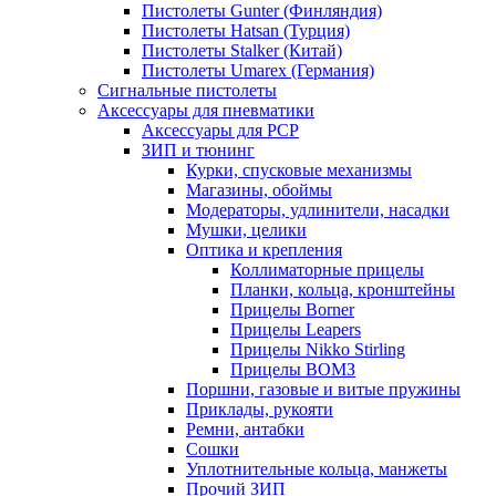
Пистолеты Gunter (Финляндия)
Пистолеты Hatsan (Турция)
Пистолеты Stalker (Китай)
Пистолеты Umarex (Германия)
Сигнальные пистолеты
Аксессуары для пневматики
Аксессуары для PCP
ЗИП и тюнинг
Курки, спусковые механизмы
Магазины, обоймы
Модераторы, удлинители, насадки
Мушки, целики
Оптика и крепления
Коллиматорные прицелы
Планки, кольца, кронштейны
Прицелы Borner
Прицелы Leapers
Прицелы Nikko Stirling
Прицелы ВОМЗ
Поршни, газовые и витые пружины
Приклады, рукояти
Ремни, антабки
Сошки
Уплотнительные кольца, манжеты
Прочий ЗИП