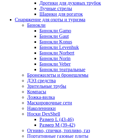
Дротики для духовых трубок
Лучные стрелы
Шарики для рогаток
Снаряжение для охоты и туризма
Бинокли
Бинокли Gamo
Бинокли Gaut
Бинокли Konus
Бинокли Levenhuk
Бинокли Norbert
Бинокли Norin
Бинокли Veber
Бинокли театральные
Бронежилеты и бронешлемы
ДЭЗ средства
Зрительные трубы
Компасы
Ложка-вилка
Маскировочные сети
Наколенники
Носки DexShell
Размер L (43-46)
Размер M (39-42)
Огниво, спички, топливо, газ
Портативные газовые плиты