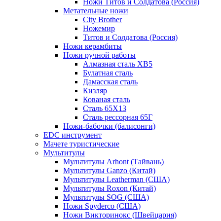
Ножи Титов и Солдатова (Россия)
Метательные ножи
City Brother
Ножемир
Титов и Солдатова (Россия)
Ножи керамбиты
Ножи ручной работы
Алмазная сталь ХВ5
Булатная сталь
Дамасская сталь
Кизляр
Кованая сталь
Сталь 65Х13
Сталь рессорная 65Г
Ножи-бабочки (балисонги)
EDC инструмент
Мачете туристические
Мультитулы
Мультитулы Arhont (Тайвань)
Мультитулы Ganzo (Китай)
Мультитулы Leatherman (США)
Мультитулы Roxon (Китай)
Мультитулы SOG (США)
Ножи Spyderco (США)
Ножи Викторинокс (Швейцария)