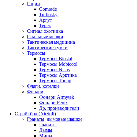
Рации
Comrade
Turbosky
Аргут
Терек
Сигнал охотника
Спальные мешки
Тактическая медицина
Тактические сумки
Термосы
Термосы Biostal
Термосы Mobicool
Термосы Nisus
Термосы Арктика
Термосы Тонар
Фляги, котелки
Фонари
Фонари Armytek
Фонари Fenix
Др. производители
Страйкбол (AirSoft)
Гранаты, дымовые шашки
Гранаты
Дымы
Мины