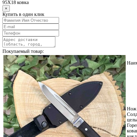
95Х18 ковка
×
Купить в один клик
Покупаемый товар:
Наи
Нож 
Солд
цель
Горе
кова
накл