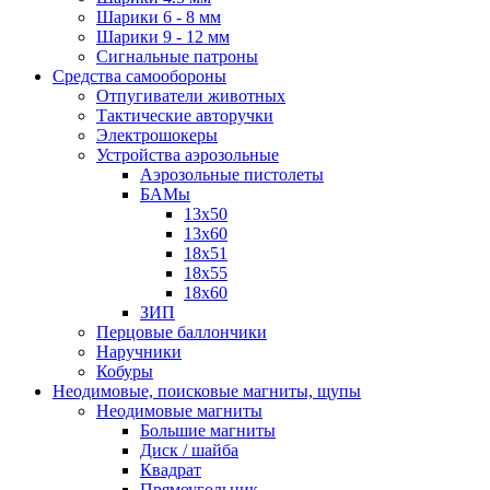
Шарики 6 - 8 мм
Шарики 9 - 12 мм
Сигнальные патроны
Средства самообороны
Отпугиватели животных
Тактические авторучки
Электрошокеры
Устройства аэрозольные
Аэрозольные пистолеты
БАМы
13х50
13х60
18х51
18х55
18х60
ЗИП
Перцовые баллончики
Наручники
Кобуры
Неодимовые, поисковые магниты, щупы
Неодимовые магниты
Большие магниты
Диск / шайба
Квадрат
Прямоугольник