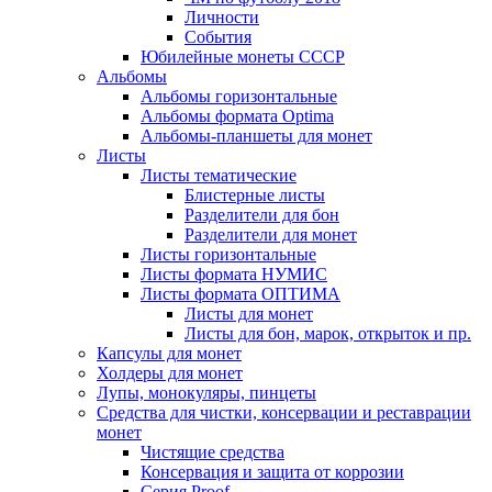
Личности
События
Юбилейные монеты СССР
Альбомы
Альбомы горизонтальные
Альбомы формата Optima
Альбомы-планшеты для монет
Листы
Листы тематические
Блистерные листы
Разделители для бон
Разделители для монет
Листы горизонтальные
Листы формата НУМИС
Листы формата ОПТИМА
Листы для монет
Листы для бон, марок, открыток и пр.
Капсулы для монет
Холдеры для монет
Лупы, монокуляры, пинцеты
Средства для чистки, консервации и реставрации
монет
Чистящие средства
Консервация и защита от коррозии
Серия Proof