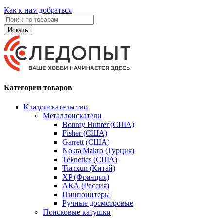
Как к нам добраться
Искать
Категории товаров
Кладоискательство
Металлоискатели
Bounty Hunter (США)
Fisher (США)
Garrett (США)
Nokta|Makro (Турция)
Teknetics (США)
Tianxun (Китай)
XP (Франция)
АКА (Россия)
Пинпоинтеры
Ручные досмотровые
Поисковые катушки