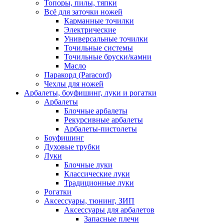
Топоры, пилы, тяпки
Всё для заточки ножей
Карманные точилки
Электрические
Универсальные точилки
Точильные системы
Точильные бруски/камни
Масло
Паракорд (Paracord)
Чехлы для ножей
Арбалеты, боуфишинг, луки и рогатки
Арбалеты
Блочные арбалеты
Рекурсивные арбалеты
Арбалеты-пистолеты
Боуфишинг
Духовые трубки
Луки
Блочные луки
Классические луки
Традиционные луки
Рогатки
Аксессуары, тюнинг, ЗИП
Аксессуары для арбалетов
Запасные плечи