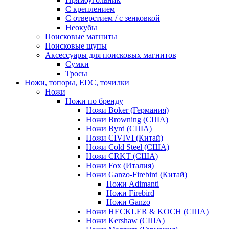
С креплением
С отверстием / с зенковкой
Неокубы
Поисковые магниты
Поисковые щупы
Аксессуары для поисковых магнитов
Сумки
Тросы
Ножи, топоры, EDC, точилки
Ножи
Ножи по бренду
Ножи Boker (Германия)
Ножи Browning (США)
Ножи Byrd (США)
Ножи CIVIVI (Китай)
Ножи Cold Steel (США)
Ножи CRKT (США)
Ножи Fox (Италия)
Ножи Ganzo-Firebird (Китай)
Ножи Adimanti
Ножи Firebird
Ножи Ganzo
Ножи HECKLER & KOCH (США)
Ножи Kershaw (США)