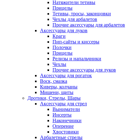
Натяжители тетивы
Прицелы
Тетивы, тросы, законцовки
Чехлы для арбалетов
Прочие аксессуары для арбалетов
Аксессуары для луков
Краги
Пип-сайты и киссеры
Полочки
Прицелы
Релизы и напальчники
Чехлы
Прочие аксессуары для луков
Аксессуары для рогаток
Воск, смазка
Киверы, колчаны
Мишени, щиты
Дротики, Стрелы, Шары
Аксессуары для стрел
Выниматели
Инсерты
Наконечники
Оперение
Хвостовики
Арбалетные стрелы