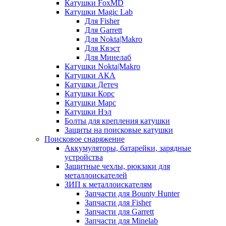
Катушки FoxMD
Катушки Magic Lab
Для Fisher
Для Garrett
Для Nokta|Makro
Для Квэст
Для Минелаб
Катушки Nokta|Makro
Катушки АКА
Катушки Детеч
Катушки Корс
Катушки Марс
Катушки Нэл
Болты для крепления катушки
Защиты на поисковые катушки
Поисковое снаряжение
Аккумуляторы, батарейки, зарядные
устройства
Защитные чехлы, рюкзаки для
металлоискателей
ЗИП к металлоискателям
Запчасти для Bounty Hunter
Запчасти для Fisher
Запчасти для Garrett
Запчасти для Minelab