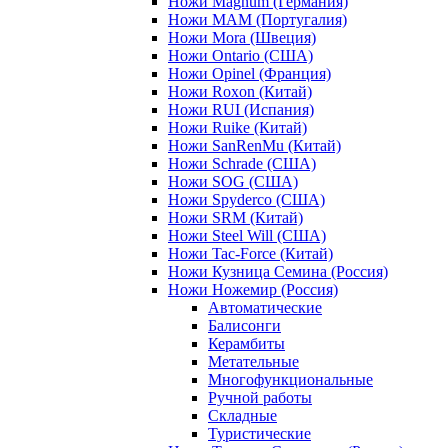
Ножи Magnum (Германия)
Ножи MAM (Португалия)
Ножи Mora (Швеция)
Ножи Ontario (США)
Ножи Opinel (Франция)
Ножи Roxon (Китай)
Ножи RUI (Испания)
Ножи Ruike (Китай)
Ножи SanRenMu (Китай)
Ножи Schrade (США)
Ножи SOG (США)
Ножи Spyderco (США)
Ножи SRM (Китай)
Ножи Steel Will (США)
Ножи Tac-Force (Китай)
Ножи Кузница Семина (Россия)
Ножи Ножемир (Россия)
Автоматические
Балисонги
Керамбиты
Метательные
Многофункциональные
Ручной работы
Складные
Туристические