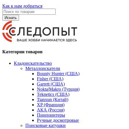
Как к нам добраться
Искать
Категории товаров
Кладоискательство
Металлоискатели
Bounty Hunter (США)
Fisher (США)
Garrett (США)
Nokta|Makro (Турция)
Teknetics (США)
Tianxun (Китай)
XP (Франция)
АКА (Россия)
Пинпоинтеры
Ручные досмотровые
Поисковые катушки