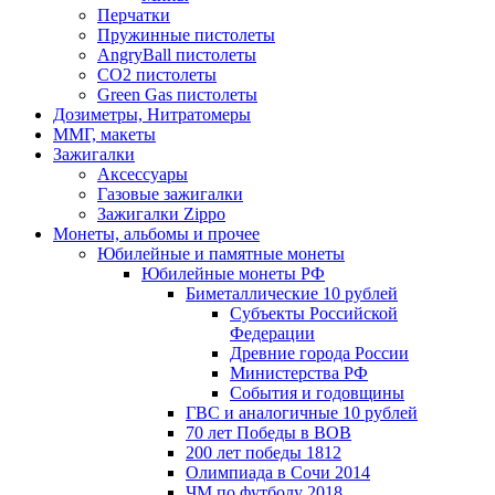
Перчатки
Пружинные пистолеты
AngryBall пистолеты
CO2 пистолеты
Green Gas пистолеты
Дозиметры, Нитратомеры
ММГ, макеты
Зажигалки
Аксессуары
Газовые зажигалки
Зажигалки Zippo
Монеты, альбомы и прочее
Юбилейные и памятные монеты
Юбилейные монеты РФ
Биметаллические 10 рублей
Субъекты Российской
Федерации
Древние города России
Министерства РФ
События и годовщины
ГВС и аналогичные 10 рублей
70 лет Победы в ВОВ
200 лет победы 1812
Олимпиада в Сочи 2014
ЧМ по футболу 2018