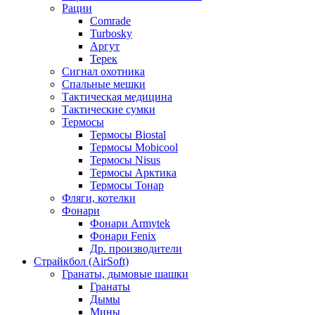
Рации
Comrade
Turbosky
Аргут
Терек
Сигнал охотника
Спальные мешки
Тактическая медицина
Тактические сумки
Термосы
Термосы Biostal
Термосы Mobicool
Термосы Nisus
Термосы Арктика
Термосы Тонар
Фляги, котелки
Фонари
Фонари Armytek
Фонари Fenix
Др. производители
Страйкбол (AirSoft)
Гранаты, дымовые шашки
Гранаты
Дымы
Мины