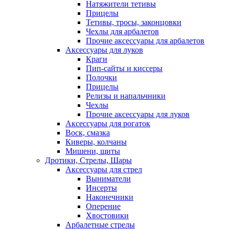
Натяжители тетивы
Прицелы
Тетивы, тросы, законцовки
Чехлы для арбалетов
Прочие аксессуары для арбалетов
Аксессуары для луков
Краги
Пип-сайты и киссеры
Полочки
Прицелы
Релизы и напальчники
Чехлы
Прочие аксессуары для луков
Аксессуары для рогаток
Воск, смазка
Киверы, колчаны
Мишени, щиты
Дротики, Стрелы, Шары
Аксессуары для стрел
Выниматели
Инсерты
Наконечники
Оперение
Хвостовики
Арбалетные стрелы