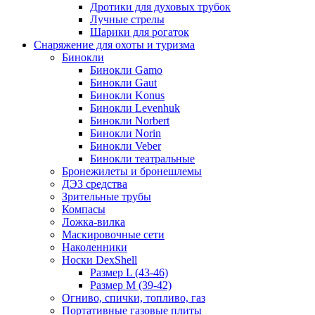
Дротики для духовых трубок
Лучные стрелы
Шарики для рогаток
Снаряжение для охоты и туризма
Бинокли
Бинокли Gamo
Бинокли Gaut
Бинокли Konus
Бинокли Levenhuk
Бинокли Norbert
Бинокли Norin
Бинокли Veber
Бинокли театральные
Бронежилеты и бронешлемы
ДЭЗ средства
Зрительные трубы
Компасы
Ложка-вилка
Маскировочные сети
Наколенники
Носки DexShell
Размер L (43-46)
Размер M (39-42)
Огниво, спички, топливо, газ
Портативные газовые плиты