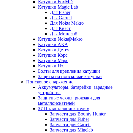
Катушки FoxMD
Катушки Magic Lab
Для Fisher
Для Garrett
Для Nokta|Makro
Для Квэст
Для Минелаб
Катушки Nokta|Makro
Катушки АКА
Катушки Детеч
Катушки Корс
Катушки Марс
Катушки Нэл
Болты для крепления катушки
Защиты на поисковые катушки
Поисковое снаряжение
Аккумуляторы, батарейки, зарядные
устройства
Защитные чехлы, рюкзаки для
металлоискателей
ЗИП к металлоискателям
Запчасти для Bounty Hunter
Запчасти для Fisher
Запчасти для Garrett
Запчасти для Minelab