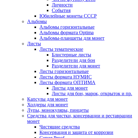
Личности
События
Юбилейные монеты СССР
Альбомы
Альбомы горизонтальные
Альбомы формата Optima
Альбомы-планшеты для монет
Листы
Листы тематические
Блистерные листы
Разделители для бон
Разделители для монет
Листы горизонтальные
Листы формата НУМИС
Листы формата ОПТИМА
Листы для монет
Листы для бон, марок, открыток и пр.
Капсулы для монет
Холдеры для монет
Лупы, монокуляры, пинцеты
Средства для чистки, консервации и реставрации
монет
Чистящие средства
Консервация и защита от коррозии
Серия Proof