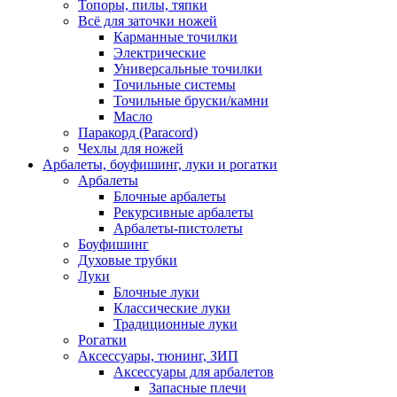
Топоры, пилы, тяпки
Всё для заточки ножей
Карманные точилки
Электрические
Универсальные точилки
Точильные системы
Точильные бруски/камни
Масло
Паракорд (Paracord)
Чехлы для ножей
Арбалеты, боуфишинг, луки и рогатки
Арбалеты
Блочные арбалеты
Рекурсивные арбалеты
Арбалеты-пистолеты
Боуфишинг
Духовые трубки
Луки
Блочные луки
Классические луки
Традиционные луки
Рогатки
Аксессуары, тюнинг, ЗИП
Аксессуары для арбалетов
Запасные плечи