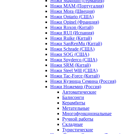
Ножи Magnum (Германия)
Ножи MAM (Португалия)
Ножи Mora (Швеция)
Ножи Ontario (США)
Ножи Opinel (Франция)
Ножи Roxon (Китай)
Ножи RUI (Испания)
Ножи Ruike (Китай)
Ножи SanRenMu (Китай)
Ножи Schrade (США)
Ножи SOG (США)
Ножи Spyderco (США)
Ножи SRM (Китай)
Ножи Steel Will (США)
Ножи Tac-Force (Китай)
Ножи Кузница Семина (Россия)
Ножи Ножемир (Россия)
Автоматические
Балисонги
Керамбиты
Метательные
Многофункциональные
Ручной работы
Складные
Туристические