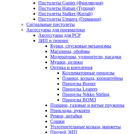
Пистолеты Gunter (Финляндия)
Пистолеты Hatsan (Турция)
Пистолеты Stalker (Китай)
Пистолеты Umarex (Германия)
Сигнальные пистолеты
Аксессуары для пневматики
Аксессуары для PCP
ЗИП и тюнинг
Курки, спусковые механизмы
Магазины, обоймы
Модераторы, удлинители, насадки
Мушки, целики
Оптика и крепления
Коллиматорные прицелы
Планки, кольца, кронштейны
Прицелы Borner
Прицелы Leapers
Прицелы Nikko Stirling
Прицелы ВОМЗ
Поршни, газовые и витые пружины
Приклады, рукояти
Ремни, антабки
Сошки
Уплотнительные кольца, манжеты
Прочий ЗИП