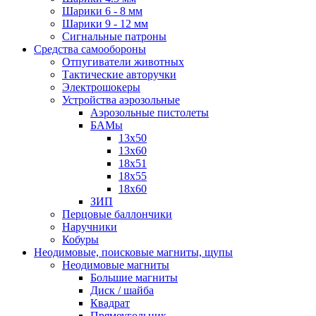
Шарики 6 - 8 мм
Шарики 9 - 12 мм
Сигнальные патроны
Средства самообороны
Отпугиватели животных
Тактические авторучки
Электрошокеры
Устройства аэрозольные
Аэрозольные пистолеты
БАМы
13х50
13х60
18х51
18х55
18х60
ЗИП
Перцовые баллончики
Наручники
Кобуры
Неодимовые, поисковые магниты, щупы
Неодимовые магниты
Большие магниты
Диск / шайба
Квадрат
Прямоугольник