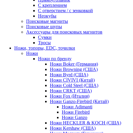
С креплением
С отверстием / с зенковкой
Неокубы
Поисковые магниты
Поисковые щупы
Аксессуары для поисковых магнитов
Сумки
Тросы
Ножи, топоры, EDC, точилки
Ножи
Ножи по бренду
Ножи Boker (Германия)
Ножи Browning (США)
Ножи Byrd (США)
Ножи CIVIVI (Китай)
Ножи Cold Steel (США)
Ножи CRKT (США)
Ножи Fox (Италия)
Ножи Ganzo-Firebird (Китай)
Ножи Adimanti
Ножи Firebird
Ножи Ganzo
Ножи HECKLER & KOCH (США)
Ножи Kershaw (США)