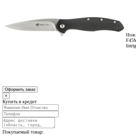
Нож 
F45
Intri
Оформить заказ
×
Купить в кредит
Покупаемый товар: