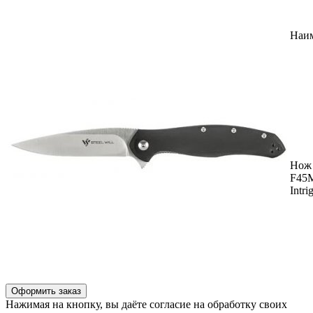
Наи
Нож 
F45
Intri
Оформить заказ
Нажимая на кнопку, вы даёте согласие на обработку своих