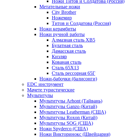
Ножи Титов и Солдатова (Россия)
Метательные ножи
City Brother
Ножемир
Титов и Солдатова (Россия)
Ножи керамбиты
Ножи ручной работы
Алмазная сталь ХВ5
Булатная сталь
Дамасская сталь
Кизляр
Кованая сталь
Сталь 65Х13
Сталь рессорная 65Г
Ножи-бабочки (балисонги)
EDC инструмент
Мачете туристические
Мультитулы
Мультитулы Arhont (Тайвань)
Мультитулы Ganzo (Китай)
Мультитулы Leatherman (США)
Мультитулы Roxon (Китай)
Мультитулы SOG (США)
Ножи Spyderco (США)
Ножи Викторинокс (Швейцария)