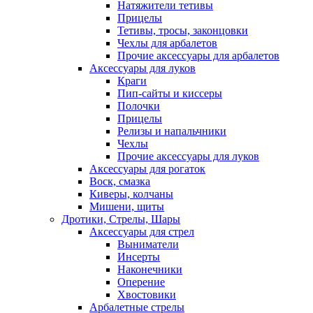
Натяжители тетивы
Прицелы
Тетивы, тросы, законцовки
Чехлы для арбалетов
Прочие аксессуары для арбалетов
Аксессуары для луков
Краги
Пип-сайты и киссеры
Полочки
Прицелы
Релизы и напальчники
Чехлы
Прочие аксессуары для луков
Аксессуары для рогаток
Воск, смазка
Киверы, колчаны
Мишени, щиты
Дротики, Стрелы, Шары
Аксессуары для стрел
Выниматели
Инсерты
Наконечники
Оперение
Хвостовики
Арбалетные стрелы