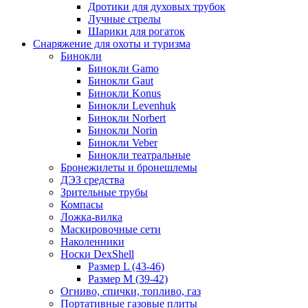
Дротики для духовых трубок
Лучные стрелы
Шарики для рогаток
Снаряжение для охоты и туризма
Бинокли
Бинокли Gamo
Бинокли Gaut
Бинокли Konus
Бинокли Levenhuk
Бинокли Norbert
Бинокли Norin
Бинокли Veber
Бинокли театральные
Бронежилеты и бронешлемы
ДЭЗ средства
Зрительные трубы
Компасы
Ложка-вилка
Маскировочные сети
Наколенники
Носки DexShell
Размер L (43-46)
Размер M (39-42)
Огниво, спички, топливо, газ
Портативные газовые плиты