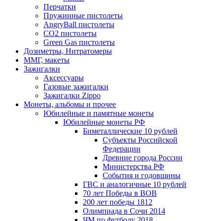
Перчатки
Пружинные пистолеты
AngryBall пистолеты
CO2 пистолеты
Green Gas пистолеты
Дозиметры, Нитратомеры
ММГ, макеты
Зажигалки
Аксессуары
Газовые зажигалки
Зажигалки Zippo
Монеты, альбомы и прочее
Юбилейные и памятные монеты
Юбилейные монеты РФ
Биметаллические 10 рублей
Субъекты Российской
Федерации
Древние города России
Министерства РФ
События и годовщины
ГВС и аналогичные 10 рублей
70 лет Победы в ВОВ
200 лет победы 1812
Олимпиада в Сочи 2014
ЧМ по футболу 2018