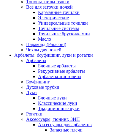
Топоры, пилы, тяпки
Всё для заточки ножей
Карманные точилки
Электрические
Универсальные точилки
Точильные системы
Точильные бруски/камни
Масло
Паракорд (Paracord)
Чехлы для ножей
Арбалеты, боуфишинг, луки и рогатки
Арбалеты
Блочные арбалеты
Рекурсивные арбалеты
Арбалеты-пистолеты
Боуфишинг
Духовые трубки
Луки
Блочные луки
Классические луки
Традиционные луки
Рогатки
Аксессуары, тюнинг, ЗИП
Аксессуары для арбалетов
Запасные плечи