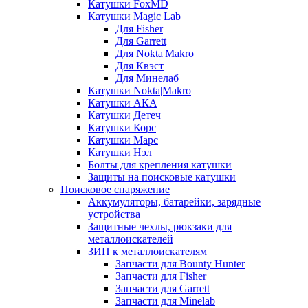
Катушки FoxMD
Катушки Magic Lab
Для Fisher
Для Garrett
Для Nokta|Makro
Для Квэст
Для Минелаб
Катушки Nokta|Makro
Катушки АКА
Катушки Детеч
Катушки Корс
Катушки Марс
Катушки Нэл
Болты для крепления катушки
Защиты на поисковые катушки
Поисковое снаряжение
Аккумуляторы, батарейки, зарядные
устройства
Защитные чехлы, рюкзаки для
металлоискателей
ЗИП к металлоискателям
Запчасти для Bounty Hunter
Запчасти для Fisher
Запчасти для Garrett
Запчасти для Minelab