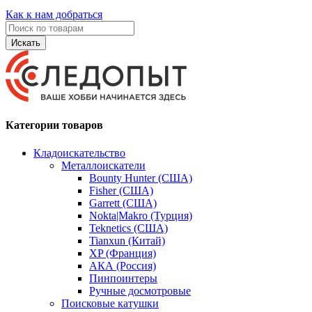
Как к нам добраться
Искать
Категории товаров
Кладоискательство
Металлоискатели
Bounty Hunter (США)
Fisher (США)
Garrett (США)
Nokta|Makro (Турция)
Teknetics (США)
Tianxun (Китай)
XP (Франция)
АКА (Россия)
Пинпоинтеры
Ручные досмотровые
Поисковые катушки