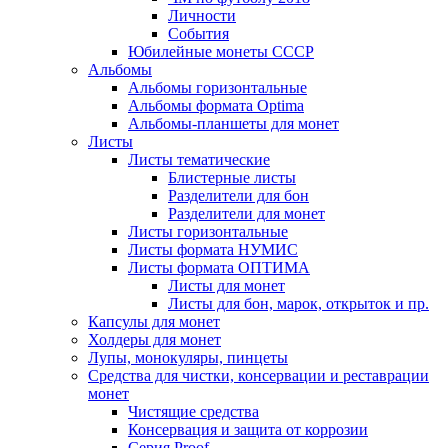
Личности
События
Юбилейные монеты СССР
Альбомы
Альбомы горизонтальные
Альбомы формата Optima
Альбомы-планшеты для монет
Листы
Листы тематические
Блистерные листы
Разделители для бон
Разделители для монет
Листы горизонтальные
Листы формата НУМИС
Листы формата ОПТИМА
Листы для монет
Листы для бон, марок, открыток и пр.
Капсулы для монет
Холдеры для монет
Лупы, монокуляры, пинцеты
Средства для чистки, консервации и реставрации
монет
Чистящие средства
Консервация и защита от коррозии
Серия Proof