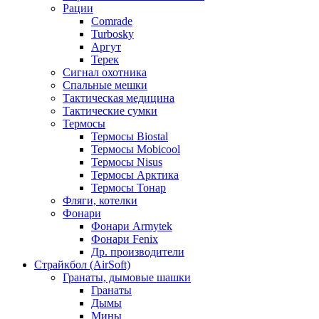
Рации
Comrade
Turbosky
Аргут
Терек
Сигнал охотника
Спальные мешки
Тактическая медицина
Тактические сумки
Термосы
Термосы Biostal
Термосы Mobicool
Термосы Nisus
Термосы Арктика
Термосы Тонар
Фляги, котелки
Фонари
Фонари Armytek
Фонари Fenix
Др. производители
Страйкбол (AirSoft)
Гранаты, дымовые шашки
Гранаты
Дымы
Мины