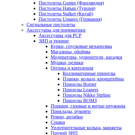
Пистолеты Gunter (Финляндия)
Пистолеты Hatsan (Турция)
Пистолеты Stalker (Китай)
Пистолеты Umarex (Германия)
Сигнальные пистолеты
Аксессуары для пневматики
Аксессуары для PCP
ЗИП и тюнинг
Курки, спусковые механизмы
Магазины, обоймы
Модераторы, удлинители, насадки
Мушки, целики
Оптика и крепления
Коллиматорные прицелы
Планки, кольца, кронштейны
Прицелы Borner
Прицелы Leapers
Прицелы Nikko Stirling
Прицелы ВОМЗ
Поршни, газовые и витые пружины
Приклады, рукояти
Ремни, антабки
Сошки
Уплотнительные кольца, манжеты
Прочий ЗИП