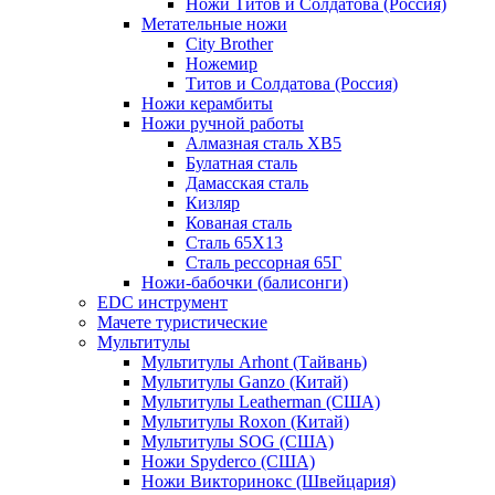
Ножи Титов и Солдатова (Россия)
Метательные ножи
City Brother
Ножемир
Титов и Солдатова (Россия)
Ножи керамбиты
Ножи ручной работы
Алмазная сталь ХВ5
Булатная сталь
Дамасская сталь
Кизляр
Кованая сталь
Сталь 65Х13
Сталь рессорная 65Г
Ножи-бабочки (балисонги)
EDC инструмент
Мачете туристические
Мультитулы
Мультитулы Arhont (Тайвань)
Мультитулы Ganzo (Китай)
Мультитулы Leatherman (США)
Мультитулы Roxon (Китай)
Мультитулы SOG (США)
Ножи Spyderco (США)
Ножи Викторинокс (Швейцария)