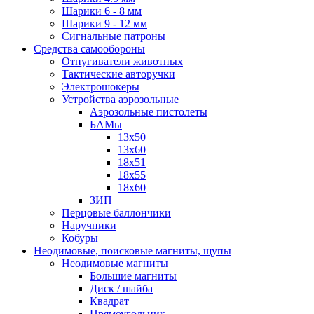
Шарики 6 - 8 мм
Шарики 9 - 12 мм
Сигнальные патроны
Средства самообороны
Отпугиватели животных
Тактические авторучки
Электрошокеры
Устройства аэрозольные
Аэрозольные пистолеты
БАМы
13х50
13х60
18х51
18х55
18х60
ЗИП
Перцовые баллончики
Наручники
Кобуры
Неодимовые, поисковые магниты, щупы
Неодимовые магниты
Большие магниты
Диск / шайба
Квадрат
Прямоугольник