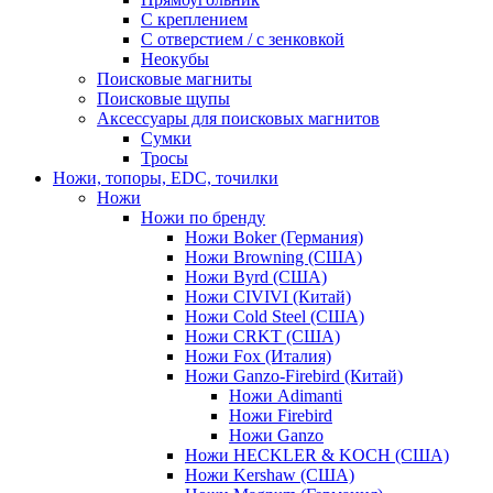
С креплением
С отверстием / с зенковкой
Неокубы
Поисковые магниты
Поисковые щупы
Аксессуары для поисковых магнитов
Сумки
Тросы
Ножи, топоры, EDC, точилки
Ножи
Ножи по бренду
Ножи Boker (Германия)
Ножи Browning (США)
Ножи Byrd (США)
Ножи CIVIVI (Китай)
Ножи Cold Steel (США)
Ножи CRKT (США)
Ножи Fox (Италия)
Ножи Ganzo-Firebird (Китай)
Ножи Adimanti
Ножи Firebird
Ножи Ganzo
Ножи HECKLER & KOCH (США)
Ножи Kershaw (США)