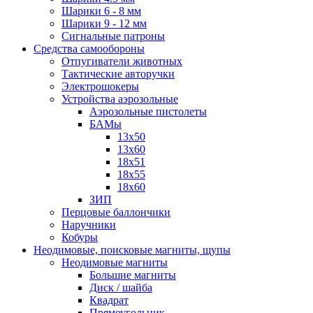
Шарики 6 - 8 мм
Шарики 9 - 12 мм
Сигнальные патроны
Средства самообороны
Отпугиватели животных
Тактические авторучки
Электрошокеры
Устройства аэрозольные
Аэрозольные пистолеты
БАМы
13х50
13х60
18х51
18х55
18х60
ЗИП
Перцовые баллончики
Наручники
Кобуры
Неодимовые, поисковые магниты, щупы
Неодимовые магниты
Большие магниты
Диск / шайба
Квадрат
Прямоугольник