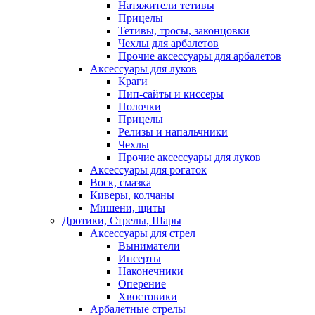
Натяжители тетивы
Прицелы
Тетивы, тросы, законцовки
Чехлы для арбалетов
Прочие аксессуары для арбалетов
Аксессуары для луков
Краги
Пип-сайты и киссеры
Полочки
Прицелы
Релизы и напальчники
Чехлы
Прочие аксессуары для луков
Аксессуары для рогаток
Воск, смазка
Киверы, колчаны
Мишени, щиты
Дротики, Стрелы, Шары
Аксессуары для стрел
Выниматели
Инсерты
Наконечники
Оперение
Хвостовики
Арбалетные стрелы