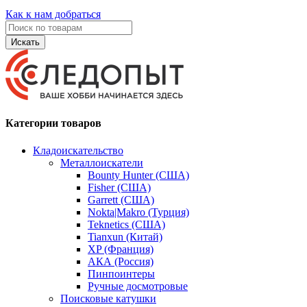
Как к нам добраться
Искать
Категории товаров
Кладоискательство
Металлоискатели
Bounty Hunter (США)
Fisher (США)
Garrett (США)
Nokta|Makro (Турция)
Teknetics (США)
Tianxun (Китай)
XP (Франция)
АКА (Россия)
Пинпоинтеры
Ручные досмотровые
Поисковые катушки