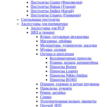
Пистолеты Gunter (Финляндия)
Пистолеты Hatsan (Турция)
Пистолеты Stalker (Китай)
Пистолеты Umarex (Германия)
Сигнальные пистолеты
Аксессуары для пневматики
Аксессуары для PCP
ЗИП и тюнинг
Курки, спусковые механизмы
Магазины, обоймы
Модераторы, удлинители, насадки
Мушки, целики
Оптика и крепления
Коллиматорные прицелы
Планки, кольца, кронштейны
Прицелы Borner
Прицелы Leapers
Прицелы Nikko Stirling
Прицелы ВОМЗ
Поршни, газовые и витые пружины
Приклады, рукояти
Ремни, антабки
Сошки
Уплотнительные кольца, манжеты
Прочий ЗИП