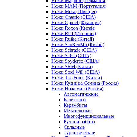
Ножи Magnum (Германия)
Ножи MAM (Португалия)
Ножи Mora (Швеция)
Ножи Ontario (США)
Ножи Opinel (Франция)
Ножи Roxon (Китай)
Ножи RUI (Испания)
Ножи Ruike (Китай)
Ножи SanRenMu (Китай)
Ножи Schrade (США)
Ножи SOG (США)
Ножи Spyderco (США)
Ножи SRM (Китай)
Ножи Steel Will (США)
Ножи Tac-Force (Китай)
Ножи Кузница Семина (Россия)
Ножи Ножемир (Россия)
Автоматические
Балисонги
Керамбиты
Метательные
Многофункциональные
Ручной работы
Складные
Туристические