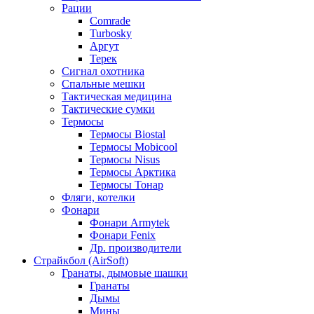
Рации
Comrade
Turbosky
Аргут
Терек
Сигнал охотника
Спальные мешки
Тактическая медицина
Тактические сумки
Термосы
Термосы Biostal
Термосы Mobicool
Термосы Nisus
Термосы Арктика
Термосы Тонар
Фляги, котелки
Фонари
Фонари Armytek
Фонари Fenix
Др. производители
Страйкбол (AirSoft)
Гранаты, дымовые шашки
Гранаты
Дымы
Мины