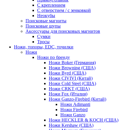
С креплением
С отверстием / с зенковкой
Неокубы
Поисковые магниты
Поисковые щупы
Аксессуары для поисковых магнитов
Сумки
Тросы
Ножи, топоры, EDC, точилки
Ножи
Ножи по бренду
Ножи Boker (Германия)
Ножи Browning (США)
Ножи Byrd (США)
Ножи CIVIVI (Китай)
Ножи Cold Steel (США)
Ножи CRKT (США)
Ножи Fox (Италия)
Ножи Ganzo-Firebird (Китай)
Ножи Adimanti
Ножи Firebird
Ножи Ganzo
Ножи HECKLER & KOCH (США)
Ножи Kershaw (США)