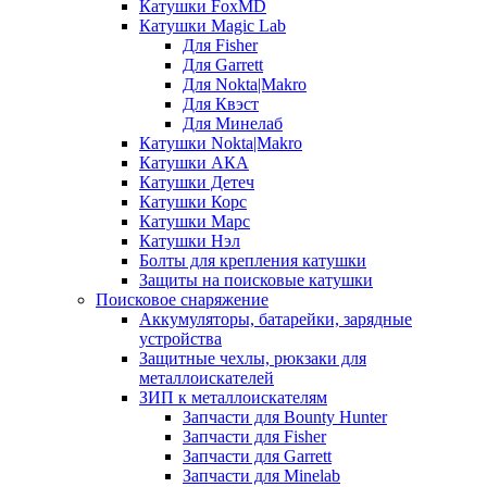
Катушки FoxMD
Катушки Magic Lab
Для Fisher
Для Garrett
Для Nokta|Makro
Для Квэст
Для Минелаб
Катушки Nokta|Makro
Катушки АКА
Катушки Детеч
Катушки Корс
Катушки Марс
Катушки Нэл
Болты для крепления катушки
Защиты на поисковые катушки
Поисковое снаряжение
Аккумуляторы, батарейки, зарядные
устройства
Защитные чехлы, рюкзаки для
металлоискателей
ЗИП к металлоискателям
Запчасти для Bounty Hunter
Запчасти для Fisher
Запчасти для Garrett
Запчасти для Minelab