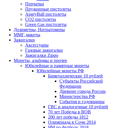
Перчатки
Пружинные пистолеты
AngryBall пистолеты
CO2 пистолеты
Green Gas пистолеты
Дозиметры, Нитратомеры
ММГ, макеты
Зажигалки
Аксессуары
Газовые зажигалки
Зажигалки Zippo
Монеты, альбомы и прочее
Юбилейные и памятные монеты
Юбилейные монеты РФ
Биметаллические 10 рублей
Субъекты Российской
Федерации
Древние города России
Министерства РФ
События и годовщины
ГВС и аналогичные 10 рублей
70 лет Победы в ВОВ
200 лет победы 1812
Олимпиада в Сочи 2014
ЧМ по футболу 2018