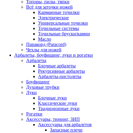
Топоры, пилы, тяпки
Всё для заточки ножей
Карманные точилки
Электрические
Универсальные точилки
Точильные системы
Точильные бруски/камни
Масло
Паракорд (Paracord)
Чехлы для ножей
Арбалеты, боуфишинг, луки и рогатки
Арбалеты
Блочные арбалеты
Рекурсивные арбалеты
Арбалеты-пистолеты
Боуфишинг
Духовые трубки
Луки
Блочные луки
Классические луки
Традиционные луки
Рогатки
Аксессуары, тюнинг, ЗИП
Аксессуары для арбалетов
Запасные плечи