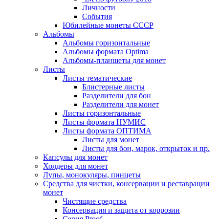
Личности
События
Юбилейные монеты СССР
Альбомы
Альбомы горизонтальные
Альбомы формата Optima
Альбомы-планшеты для монет
Листы
Листы тематические
Блистерные листы
Разделители для бон
Разделители для монет
Листы горизонтальные
Листы формата НУМИС
Листы формата ОПТИМА
Листы для монет
Листы для бон, марок, открыток и пр.
Капсулы для монет
Холдеры для монет
Лупы, монокуляры, пинцеты
Средства для чистки, консервации и реставрации
монет
Чистящие средства
Консервация и защита от коррозии
Серия Proof