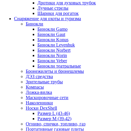
Дротики для духовых трубок
Лучные стрелы
Шарики для рогаток
Снаряжение для охоты и туризма
Бинокли
Бинокли Gamo
Бинокли Gaut
Бинокли Konus
Бинокли Levenhuk
Бинокли Norbert
Бинокли Norin
Бинокли Veber
Бинокли театральные
Бронежилеты и бронешлемы
ДЭЗ средства
Зрительные трубы
Компасы
Ложка-вилка
Маскировочные сети
Наколенники
Носки DexShell
Размер L (43-46)
Размер M (39-42)
Огниво, спички, топливо, газ
Портативные газовые плиты