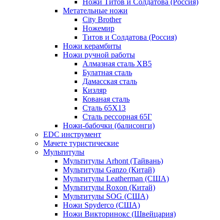
Ножи Титов и Солдатова (Россия)
Метательные ножи
City Brother
Ножемир
Титов и Солдатова (Россия)
Ножи керамбиты
Ножи ручной работы
Алмазная сталь ХВ5
Булатная сталь
Дамасская сталь
Кизляр
Кованая сталь
Сталь 65Х13
Сталь рессорная 65Г
Ножи-бабочки (балисонги)
EDC инструмент
Мачете туристические
Мультитулы
Мультитулы Arhont (Тайвань)
Мультитулы Ganzo (Китай)
Мультитулы Leatherman (США)
Мультитулы Roxon (Китай)
Мультитулы SOG (США)
Ножи Spyderco (США)
Ножи Викторинокс (Швейцария)