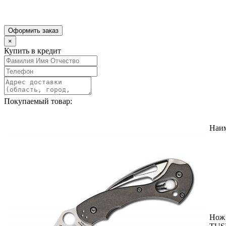
Оформить заказ
×
Купить в кредит
Покупаемый товар:
Наи
Нож 