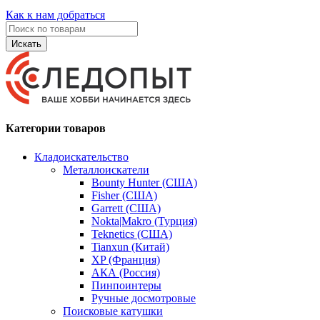
Как к нам добраться
Искать
Категории товаров
Кладоискательство
Металлоискатели
Bounty Hunter (США)
Fisher (США)
Garrett (США)
Nokta|Makro (Турция)
Teknetics (США)
Tianxun (Китай)
XP (Франция)
АКА (Россия)
Пинпоинтеры
Ручные досмотровые
Поисковые катушки