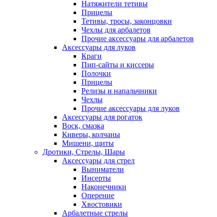
Натяжители тетивы
Прицелы
Тетивы, тросы, законцовки
Чехлы для арбалетов
Прочие аксессуары для арбалетов
Аксессуары для луков
Краги
Пип-сайты и киссеры
Полочки
Прицелы
Релизы и напальчники
Чехлы
Прочие аксессуары для луков
Аксессуары для рогаток
Воск, смазка
Киверы, колчаны
Мишени, щиты
Дротики, Стрелы, Шары
Аксессуары для стрел
Выниматели
Инсерты
Наконечники
Оперение
Хвостовики
Арбалетные стрелы