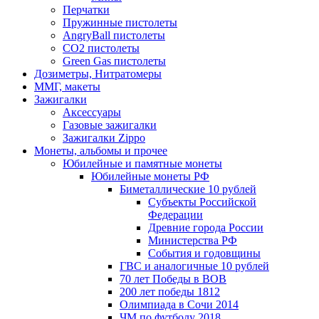
Перчатки
Пружинные пистолеты
AngryBall пистолеты
CO2 пистолеты
Green Gas пистолеты
Дозиметры, Нитратомеры
ММГ, макеты
Зажигалки
Аксессуары
Газовые зажигалки
Зажигалки Zippo
Монеты, альбомы и прочее
Юбилейные и памятные монеты
Юбилейные монеты РФ
Биметаллические 10 рублей
Субъекты Российской
Федерации
Древние города России
Министерства РФ
События и годовщины
ГВС и аналогичные 10 рублей
70 лет Победы в ВОВ
200 лет победы 1812
Олимпиада в Сочи 2014
ЧМ по футболу 2018