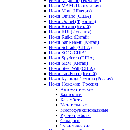
Ножи Magnum (Германия)
Ножи MAM (Португалия)
Ножи Mora (Швеция)
Ножи Ontario (США)
Ножи Opinel (Франция)
Ножи Roxon (Китай)
Ножи RUI (Испания)
Ножи Ruike (Китай)
Ножи SanRenMu (Китай)
Ножи Schrade (США)
Ножи SOG (США)
Ножи Spyderco (США)
Ножи SRM (Китай)
Ножи Steel Will (США)
Ножи Tac-Force (Китай)
Ножи Кузница Семина (Россия)
Ножи Ножемир (Россия)
Автоматические
Балисонги
Керамбиты
Метательные
Многофункциональные
Ручной работы
Складные
Туристические