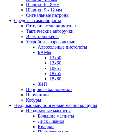
Шарики 6 - 8 мм
Шарики 9 - 12 мм
Сигнальные патроны
Средства самообороны
Отпугиватели животных
Тактические авторучки
Электрошокеры
Устройства аэрозольные
Аэрозольные пистолеты
БАМы
13х50
13х60
18х51
18х55
18х60
ЗИП
Перцовые баллончики
Наручники
Кобуры
Неодимовые, поисковые магниты, щупы
Неодимовые магниты
Большие магниты
Диск / шайба
Квадрат
Прямоугольник