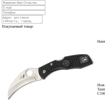
Покупаемый товар:
Наи
Нож 
Tasm
C10