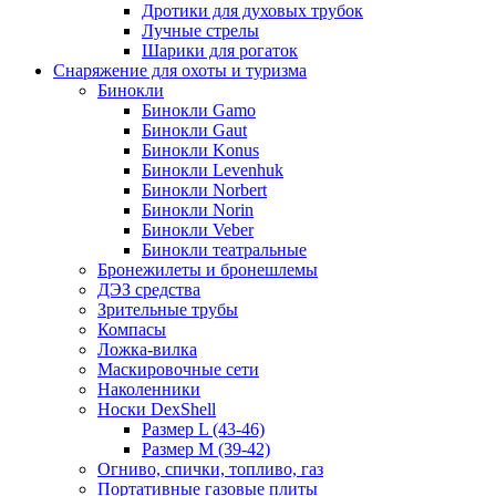
Дротики для духовых трубок
Лучные стрелы
Шарики для рогаток
Снаряжение для охоты и туризма
Бинокли
Бинокли Gamo
Бинокли Gaut
Бинокли Konus
Бинокли Levenhuk
Бинокли Norbert
Бинокли Norin
Бинокли Veber
Бинокли театральные
Бронежилеты и бронешлемы
ДЭЗ средства
Зрительные трубы
Компасы
Ложка-вилка
Маскировочные сети
Наколенники
Носки DexShell
Размер L (43-46)
Размер M (39-42)
Огниво, спички, топливо, газ
Портативные газовые плиты