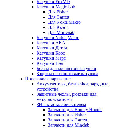
Катушки FoxMD
Катушки Magic Lab
Для Fisher
Для Garrett
Для Nokta|Makro
Для Квэст
Для Минелаб
Катушки Nokta|Makro
Катушки АКА
Катушки Детеч
Катушки Корс
Катушки Марс
Катушки Нэл
Болты для крепления катушки
Защиты на поисковые катушки
Поисковое снаряжение
Аккумуляторы, батарейки, зарядные
устройства
Защитные чехлы, рюкзаки для
металлоискателей
ЗИП к металлоискателям
Запчасти для Bounty Hunter
Запчасти для Fisher
Запчасти для Garrett
Запчасти для Minelab