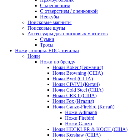
С креплением
С отверстием / с зенковкой
Неокубы
Поисковые магниты
Поисковые щупы
Аксессуары для поисковых магнитов
Сумки
Тросы
Ножи, топоры, EDC, точилки
Ножи
Ножи по бренду
Ножи Boker (Германия)
Ножи Browning (США)
Ножи Byrd (США)
Ножи CIVIVI (Китай)
Ножи Cold Steel (США)
Ножи CRKT (США)
Ножи Fox (Италия)
Ножи Ganzo-Firebird (Китай)
Ножи Adimanti
Ножи Firebird
Ножи Ganzo
Ножи HECKLER & KOCH (США)
Ножи Kershaw (США)