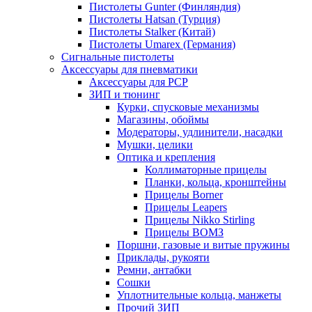
Пистолеты Gunter (Финляндия)
Пистолеты Hatsan (Турция)
Пистолеты Stalker (Китай)
Пистолеты Umarex (Германия)
Сигнальные пистолеты
Аксессуары для пневматики
Аксессуары для PCP
ЗИП и тюнинг
Курки, спусковые механизмы
Магазины, обоймы
Модераторы, удлинители, насадки
Мушки, целики
Оптика и крепления
Коллиматорные прицелы
Планки, кольца, кронштейны
Прицелы Borner
Прицелы Leapers
Прицелы Nikko Stirling
Прицелы ВОМЗ
Поршни, газовые и витые пружины
Приклады, рукояти
Ремни, антабки
Сошки
Уплотнительные кольца, манжеты
Прочий ЗИП