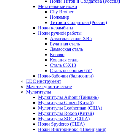
Ножи Титов и Солдатова (Россия)
Метательные ножи
City Brother
Ножемир
Титов и Солдатова (Россия)
Ножи керамбиты
Ножи ручной работы
Алмазная сталь ХВ5
Булатная сталь
Дамасская сталь
Кизляр
Кованая сталь
Сталь 65Х13
Сталь рессорная 65Г
Ножи-бабочки (балисонги)
EDC инструмент
Мачете туристические
Мультитулы
Мультитулы Arhont (Тайвань)
Мультитулы Ganzo (Китай)
Мультитулы Leatherman (США)
Мультитулы Roxon (Китай)
Мультитулы SOG (США)
Ножи Spyderco (США)
Ножи Викторинокс (Швейцария)