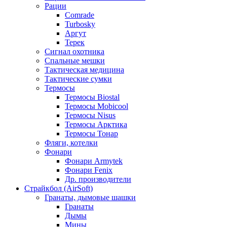
Рации
Comrade
Turbosky
Аргут
Терек
Сигнал охотника
Спальные мешки
Тактическая медицина
Тактические сумки
Термосы
Термосы Biostal
Термосы Mobicool
Термосы Nisus
Термосы Арктика
Термосы Тонар
Фляги, котелки
Фонари
Фонари Armytek
Фонари Fenix
Др. производители
Страйкбол (AirSoft)
Гранаты, дымовые шашки
Гранаты
Дымы
Мины