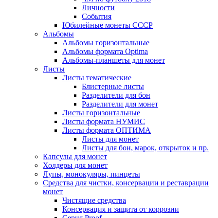
Личности
События
Юбилейные монеты СССР
Альбомы
Альбомы горизонтальные
Альбомы формата Optima
Альбомы-планшеты для монет
Листы
Листы тематические
Блистерные листы
Разделители для бон
Разделители для монет
Листы горизонтальные
Листы формата НУМИС
Листы формата ОПТИМА
Листы для монет
Листы для бон, марок, открыток и пр.
Капсулы для монет
Холдеры для монет
Лупы, монокуляры, пинцеты
Средства для чистки, консервации и реставрации
монет
Чистящие средства
Консервация и защита от коррозии
Серия Proof