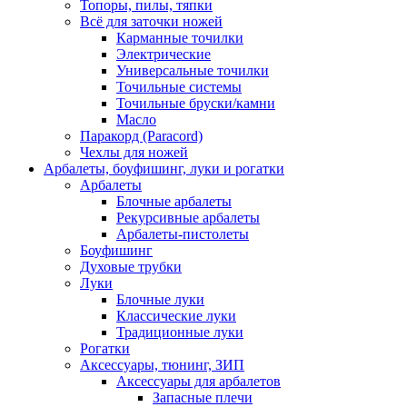
Топоры, пилы, тяпки
Всё для заточки ножей
Карманные точилки
Электрические
Универсальные точилки
Точильные системы
Точильные бруски/камни
Масло
Паракорд (Paracord)
Чехлы для ножей
Арбалеты, боуфишинг, луки и рогатки
Арбалеты
Блочные арбалеты
Рекурсивные арбалеты
Арбалеты-пистолеты
Боуфишинг
Духовые трубки
Луки
Блочные луки
Классические луки
Традиционные луки
Рогатки
Аксессуары, тюнинг, ЗИП
Аксессуары для арбалетов
Запасные плечи