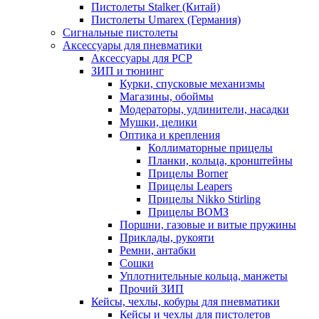
Пистолеты Stalker (Китай)
Пистолеты Umarex (Германия)
Сигнальные пистолеты
Аксессуары для пневматики
Аксессуары для PCP
ЗИП и тюнинг
Курки, спусковые механизмы
Магазины, обоймы
Модераторы, удлинители, насадки
Мушки, целики
Оптика и крепления
Коллиматорные прицелы
Планки, кольца, кронштейны
Прицелы Borner
Прицелы Leapers
Прицелы Nikko Stirling
Прицелы ВОМЗ
Поршни, газовые и витые пружины
Приклады, рукояти
Ремни, антабки
Сошки
Уплотнительные кольца, манжеты
Прочий ЗИП
Кейсы, чехлы, кобуры для пневматики
Кейсы и чехлы для пистолетов