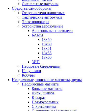
Сигнальные патроны
Средства самообороны
Отпугиватели животных
Тактические авторучки
Электрошокеры
Устройства аэрозольные
Аэрозольные пистолеты
БАМы
13х50
13х60
18х51
18х55
18х60
ЗИП
Перцовые баллончики
Наручники
Кобуры
Неодимовые, поисковые магниты, щупы
Неодимовые магниты
Большие магниты
Диск / шайба
Квадрат
Прямоугольник
С креплением
С отверстием / с зенковкой