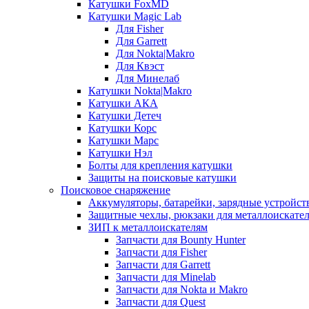
Катушки FoxMD
Катушки Magic Lab
Для Fisher
Для Garrett
Для Nokta|Makro
Для Квэст
Для Минелаб
Катушки Nokta|Makro
Катушки АКА
Катушки Детеч
Катушки Корс
Катушки Марс
Катушки Нэл
Болты для крепления катушки
Защиты на поисковые катушки
Поисковое снаряжение
Аккумуляторы, батарейки, зарядные устройст
Защитные чехлы, рюкзаки для металлоискате
ЗИП к металлоискателям
Запчасти для Bounty Hunter
Запчасти для Fisher
Запчасти для Garrett
Запчасти для Minelab
Запчасти для Nokta и Makro
Запчасти для Quest