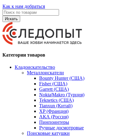
Как к нам добраться
Искать
Категории товаров
Кладоискательство
Металлоискатели
Bounty Hunter (США)
Fisher (США)
Garrett (США)
Nokta|Makro (Турция)
Teknetics (США)
Tianxun (Китай)
XP (Франция)
АКА (Россия)
Пинпоинтеры
Ручные досмотровые
Поисковые катушки