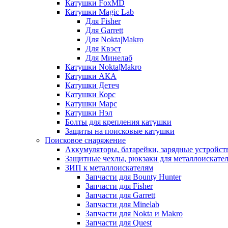
Катушки FoxMD
Катушки Magic Lab
Для Fisher
Для Garrett
Для Nokta|Makro
Для Квэст
Для Минелаб
Катушки Nokta|Makro
Катушки АКА
Катушки Детеч
Катушки Корс
Катушки Марс
Катушки Нэл
Болты для крепления катушки
Защиты на поисковые катушки
Поисковое снаряжение
Аккумуляторы, батарейки, зарядные устройст
Защитные чехлы, рюкзаки для металлоискате
ЗИП к металлоискателям
Запчасти для Bounty Hunter
Запчасти для Fisher
Запчасти для Garrett
Запчасти для Minelab
Запчасти для Nokta и Makro
Запчасти для Quest