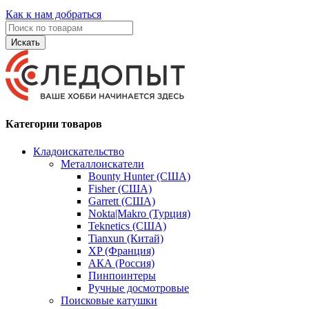
Как к нам добраться
Искать
Категории товаров
Кладоискательство
Металлоискатели
Bounty Hunter (США)
Fisher (США)
Garrett (США)
Nokta|Makro (Турция)
Teknetics (США)
Tianxun (Китай)
XP (Франция)
АКА (Россия)
Пинпоинтеры
Ручные досмотровые
Поисковые катушки