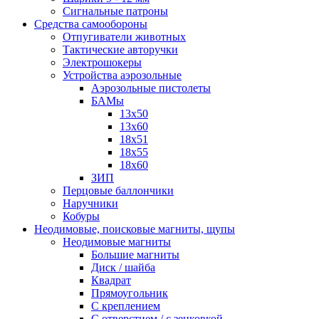
Сигнальные патроны
Средства самообороны
Отпугиватели животных
Тактические авторучки
Электрошокеры
Устройства аэрозольные
Аэрозольные пистолеты
БАМы
13х50
13х60
18х51
18х55
18х60
ЗИП
Перцовые баллончики
Наручники
Кобуры
Неодимовые, поисковые магниты, щупы
Неодимовые магниты
Большие магниты
Диск / шайба
Квадрат
Прямоугольник
С креплением
С отверстием / с зенковкой