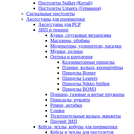
Пистолеты Stalker (Китай)
Пистолеты Umarex (Германия)
Сигнальные пистолеты
Аксессуары для пневматики
Аксессуары для PCP
ЗИП и тюнинг
Курки, спусковые механизмы
Магазины, обоймы
Модераторы, удлинители, насадки
Мушки, целики
Оптика и крепления
Коллиматорные прицелы
Планки, кольца, кронштейны
Прицелы Borner
Прицелы Leapers
Прицелы Nikko Stirling
Прицелы ВОМЗ
Поршни, газовые и витые пружины
Приклады, рукояти
Ремни, антабки
Сошки
Уплотнительные кольца, манжеты
Прочий ЗИП
Кейсы, чехлы, кобуры для пневматики
Кейсы и чехлы для пистолетов