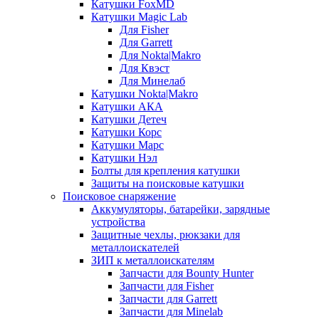
Катушки FoxMD
Катушки Magic Lab
Для Fisher
Для Garrett
Для Nokta|Makro
Для Квэст
Для Минелаб
Катушки Nokta|Makro
Катушки АКА
Катушки Детеч
Катушки Корс
Катушки Марс
Катушки Нэл
Болты для крепления катушки
Защиты на поисковые катушки
Поисковое снаряжение
Аккумуляторы, батарейки, зарядные
устройства
Защитные чехлы, рюкзаки для
металлоискателей
ЗИП к металлоискателям
Запчасти для Bounty Hunter
Запчасти для Fisher
Запчасти для Garrett
Запчасти для Minelab