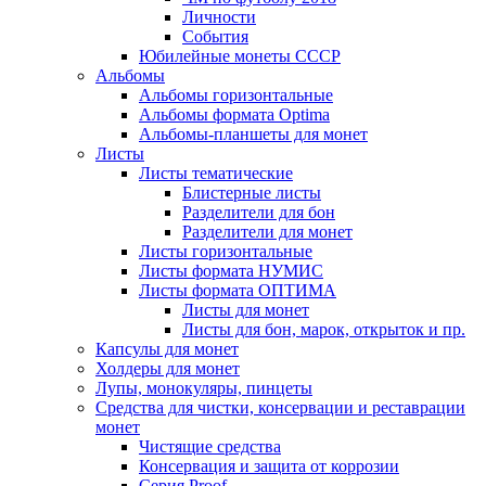
Личности
События
Юбилейные монеты СССР
Альбомы
Альбомы горизонтальные
Альбомы формата Optima
Альбомы-планшеты для монет
Листы
Листы тематические
Блистерные листы
Разделители для бон
Разделители для монет
Листы горизонтальные
Листы формата НУМИС
Листы формата ОПТИМА
Листы для монет
Листы для бон, марок, открыток и пр.
Капсулы для монет
Холдеры для монет
Лупы, монокуляры, пинцеты
Средства для чистки, консервации и реставрации
монет
Чистящие средства
Консервация и защита от коррозии
Серия Proof