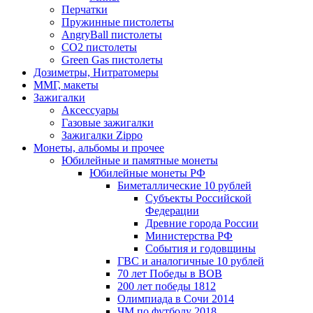
Перчатки
Пружинные пистолеты
AngryBall пистолеты
CO2 пистолеты
Green Gas пистолеты
Дозиметры, Нитратомеры
ММГ, макеты
Зажигалки
Аксессуары
Газовые зажигалки
Зажигалки Zippo
Монеты, альбомы и прочее
Юбилейные и памятные монеты
Юбилейные монеты РФ
Биметаллические 10 рублей
Субъекты Российской
Федерации
Древние города России
Министерства РФ
События и годовщины
ГВС и аналогичные 10 рублей
70 лет Победы в ВОВ
200 лет победы 1812
Олимпиада в Сочи 2014
ЧМ по футболу 2018