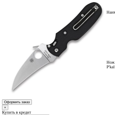
Наи
Нож 
P'ka
Оформить заказ
×
Купить в кредит