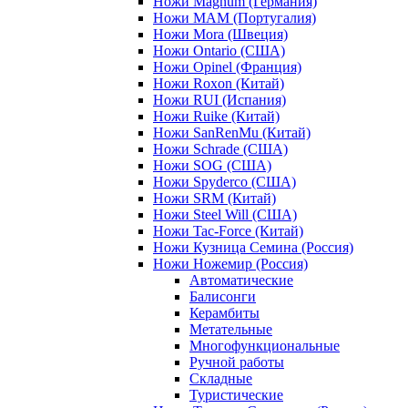
Ножи Magnum (Германия)
Ножи MAM (Португалия)
Ножи Mora (Швеция)
Ножи Ontario (США)
Ножи Opinel (Франция)
Ножи Roxon (Китай)
Ножи RUI (Испания)
Ножи Ruike (Китай)
Ножи SanRenMu (Китай)
Ножи Schrade (США)
Ножи SOG (США)
Ножи Spyderco (США)
Ножи SRM (Китай)
Ножи Steel Will (США)
Ножи Tac-Force (Китай)
Ножи Кузница Семина (Россия)
Ножи Ножемир (Россия)
Автоматические
Балисонги
Керамбиты
Метательные
Многофункциональные
Ручной работы
Складные
Туристические