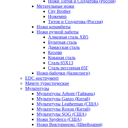
Ножи Титов и Солдатова (Россия)
Метательные ножи
City Brother
Ножемир
Титов и Солдатова (Россия)
Ножи керамбиты
Ножи ручной работы
Алмазная сталь ХВ5
Булатная сталь
Дамасская сталь
Кизляр
Кованая сталь
Сталь 65Х13
Сталь рессорная 65Г
Ножи-бабочки (балисонги)
EDC инструмент
Мачете туристические
Мультитулы
Мультитулы Arhont (Тайвань)
Мультитулы Ganzo (Китай)
Мультитулы Leatherman (США)
Мультитулы Roxon (Китай)
Мультитулы SOG (США)
Ножи Spyderco (США)
Ножи Викторинокс (Швейцария)