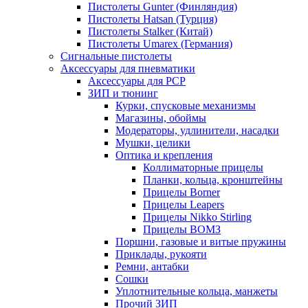
Пистолеты Gunter (Финляндия)
Пистолеты Hatsan (Турция)
Пистолеты Stalker (Китай)
Пистолеты Umarex (Германия)
Сигнальные пистолеты
Аксессуары для пневматики
Аксессуары для PCP
ЗИП и тюнинг
Курки, спусковые механизмы
Магазины, обоймы
Модераторы, удлинители, насадки
Мушки, целики
Оптика и крепления
Коллиматорные прицелы
Планки, кольца, кронштейны
Прицелы Borner
Прицелы Leapers
Прицелы Nikko Stirling
Прицелы ВОМЗ
Поршни, газовые и витые пружины
Приклады, рукояти
Ремни, антабки
Сошки
Уплотнительные кольца, манжеты
Прочий ЗИП