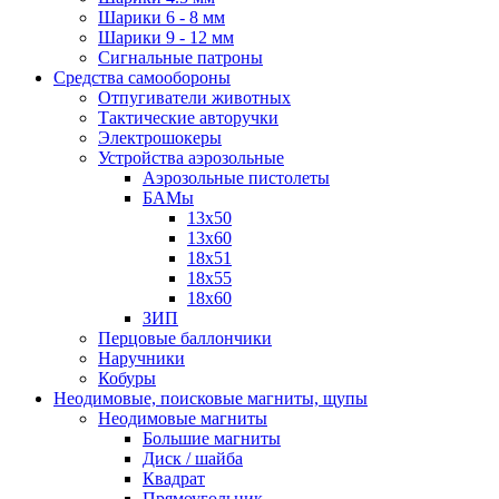
Шарики 6 - 8 мм
Шарики 9 - 12 мм
Сигнальные патроны
Средства самообороны
Отпугиватели животных
Тактические авторучки
Электрошокеры
Устройства аэрозольные
Аэрозольные пистолеты
БАМы
13х50
13х60
18х51
18х55
18х60
ЗИП
Перцовые баллончики
Наручники
Кобуры
Неодимовые, поисковые магниты, щупы
Неодимовые магниты
Большие магниты
Диск / шайба
Квадрат
Прямоугольник