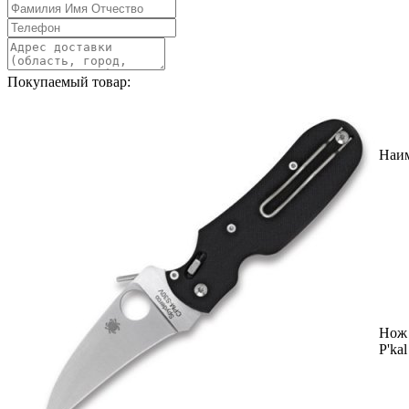
Покупаемый товар:
Наи
Нож 
P'ka