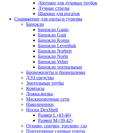
Дротики для духовых трубок
Лучные стрелы
Шарики для рогаток
Снаряжение для охоты и туризма
Бинокли
Бинокли Gamo
Бинокли Gaut
Бинокли Konus
Бинокли Levenhuk
Бинокли Norbert
Бинокли Norin
Бинокли Veber
Бинокли театральные
Бронежилеты и бронешлемы
ДЭЗ средства
Зрительные трубы
Компасы
Ложка-вилка
Маскировочные сети
Наколенники
Носки DexShell
Размер L (43-46)
Размер M (39-42)
Огниво, спички, топливо, газ
Портативные газовые плиты