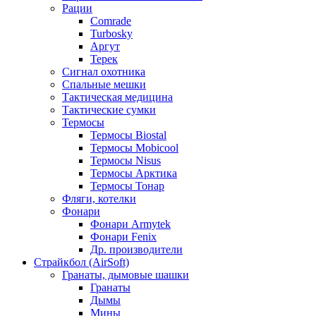
Рации
Comrade
Turbosky
Аргут
Терек
Сигнал охотника
Спальные мешки
Тактическая медицина
Тактические сумки
Термосы
Термосы Biostal
Термосы Mobicool
Термосы Nisus
Термосы Арктика
Термосы Тонар
Фляги, котелки
Фонари
Фонари Armytek
Фонари Fenix
Др. производители
Страйкбол (AirSoft)
Гранаты, дымовые шашки
Гранаты
Дымы
Мины