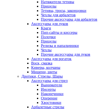
Натяжители тетивы
Прицелы
Тетивы, тросы, законцовки
Чехлы для арбалетов
Прочие аксессуары для арбалетов
Аксессуары для луков
Краги
Пип-сайты и киссеры
Полочки
Прицелы
Релизы и напальчники
Чехлы
Прочие аксессуары для луков
Аксессуары для рогаток
Воск, смазка
Киверы, колчаны
Мишени, щиты
Дротики, Стрелы, Шары
Аксессуары для стрел
Выниматели
Инсерты
Наконечники
Оперение
Хвостовики
Арбалетные стрелы