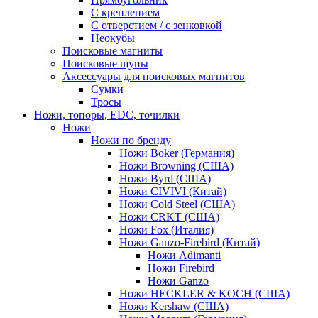
С креплением
С отверстием / с зенковкой
Неокубы
Поисковые магниты
Поисковые щупы
Аксессуары для поисковых магнитов
Сумки
Тросы
Ножи, топоры, EDC, точилки
Ножи
Ножи по бренду
Ножи Boker (Германия)
Ножи Browning (США)
Ножи Byrd (США)
Ножи CIVIVI (Китай)
Ножи Cold Steel (США)
Ножи CRKT (США)
Ножи Fox (Италия)
Ножи Ganzo-Firebird (Китай)
Ножи Adimanti
Ножи Firebird
Ножи Ganzo
Ножи HECKLER & KOCH (США)
Ножи Kershaw (США)