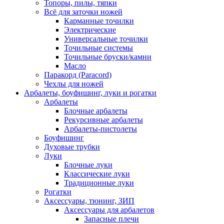
Топоры, пилы, тяпки
Всё для заточки ножей
Карманные точилки
Электрические
Универсальные точилки
Точильные системы
Точильные бруски/камни
Масло
Паракорд (Paracord)
Чехлы для ножей
Арбалеты, боуфишинг, луки и рогатки
Арбалеты
Блочные арбалеты
Рекурсивные арбалеты
Арбалеты-пистолеты
Боуфишинг
Духовые трубки
Луки
Блочные луки
Классические луки
Традиционные луки
Рогатки
Аксессуары, тюнинг, ЗИП
Аксессуары для арбалетов
Запасные плечи