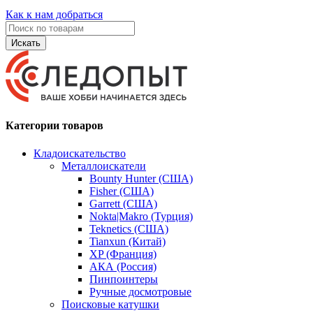
Как к нам добраться
Искать
Категории товаров
Кладоискательство
Металлоискатели
Bounty Hunter (США)
Fisher (США)
Garrett (США)
Nokta|Makro (Турция)
Teknetics (США)
Tianxun (Китай)
XP (Франция)
АКА (Россия)
Пинпоинтеры
Ручные досмотровые
Поисковые катушки