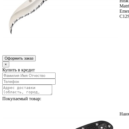
Нож 
Matr
Emer
C12
Оформить заказ
×
Купить в кредит
Покупаемый товар:
Наи