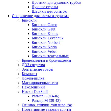
Дротики для духовых трубок
Лучные стрелы
Шарики для рогаток
Снаряжение для охоты и туризма
Бинокли
Бинокли Gamo
Бинокли Gaut
Бинокли Konus
Бинокли Levenhuk
Бинокли Norbert
Бинокли Norin
Бинокли Veber
Бинокли театральные
Бронежилеты и бронешлемы
ДЭЗ средства
Зрительные трубы
Компасы
Ложка-вилка
Маскировочные сети
Наколенники
Носки DexShell
Размер L (43-46)
Размер M (39-42)
Огниво, спички, топливо, газ
Портативные газовые плиты