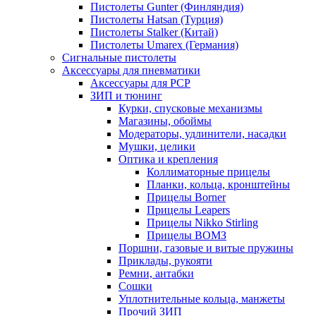
Пистолеты Gunter (Финляндия)
Пистолеты Hatsan (Турция)
Пистолеты Stalker (Китай)
Пистолеты Umarex (Германия)
Сигнальные пистолеты
Аксессуары для пневматики
Аксессуары для PCP
ЗИП и тюнинг
Курки, спусковые механизмы
Магазины, обоймы
Модераторы, удлинители, насадки
Мушки, целики
Оптика и крепления
Коллиматорные прицелы
Планки, кольца, кронштейны
Прицелы Borner
Прицелы Leapers
Прицелы Nikko Stirling
Прицелы ВОМЗ
Поршни, газовые и витые пружины
Приклады, рукояти
Ремни, антабки
Сошки
Уплотнительные кольца, манжеты
Прочий ЗИП