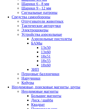
Шарики 6 - 8 мм
Шарики 9 - 12 мм
Сигнальные патроны
Средства самообороны
Отпугиватели животных
Тактические авторучки
Электрошокеры
Устройства аэрозольные
Аэрозольные пистолеты
БАМы
13х50
13х60
18х51
18х55
18х60
ЗИП
Перцовые баллончики
Наручники
Кобуры
Неодимовые, поисковые магниты, щупы
Неодимовые магниты
Большие магниты
Диск / шайба
Квадрат
Прямоугольник