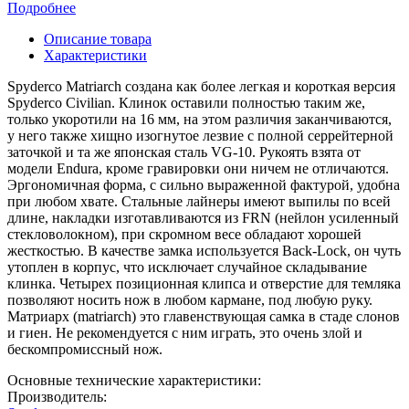
Подробнее
Описание товара
Характеристики
Spyderco Matriarch создана как более легкая и короткая версия
Spyderco Civilian. Клинок оставили полностью таким же,
только укоротили на 16 мм, на этом различия заканчиваются,
у него также хищно изогнутое лезвие с полной серрейтерной
заточкой и та же японская сталь VG-10. Рукоять взята от
модели Endura, кроме гравировки они ничем не отличаются.
Эргономичная форма, с сильно выраженной фактурой, удобна
при любом хвате. Стальные лайнеры имеют выпилы по всей
длине, накладки изготавливаются из FRN (нейлон усиленный
стекловолокном), при скромном весе обладают хорошей
жесткостью. В качестве замка используется Back-Lock, он чуть
утоплен в корпус, что исключает случайное складывание
клинка. Четырех позиционная клипса и отверстие для темляка
позволяют носить нож в любом кармане, под любую руку.
Матриарх (matriarch) это главенствующая самка в стаде слонов
и гиен. Не рекомендуется с ним играть, это очень злой и
бескомпромиссный нож.
Основные технические характеристики:
Производитель: