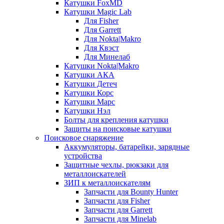
Катушки FoxMD
Катушки Magic Lab
Для Fisher
Для Garrett
Для Nokta|Makro
Для Квэст
Для Минелаб
Катушки Nokta|Makro
Катушки АКА
Катушки Детеч
Катушки Корс
Катушки Марс
Катушки Нэл
Болты для крепления катушки
Защиты на поисковые катушки
Поисковое снаряжение
Аккумуляторы, батарейки, зарядные
устройства
Защитные чехлы, рюкзаки для
металлоискателей
ЗИП к металлоискателям
Запчасти для Bounty Hunter
Запчасти для Fisher
Запчасти для Garrett
Запчасти для Minelab