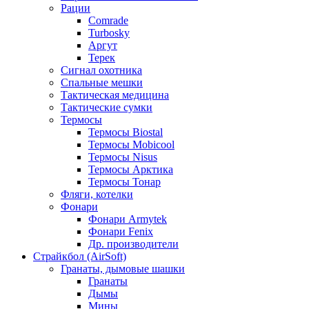
Рации
Comrade
Turbosky
Аргут
Терек
Сигнал охотника
Спальные мешки
Тактическая медицина
Тактические сумки
Термосы
Термосы Biostal
Термосы Mobicool
Термосы Nisus
Термосы Арктика
Термосы Тонар
Фляги, котелки
Фонари
Фонари Armytek
Фонари Fenix
Др. производители
Страйкбол (AirSoft)
Гранаты, дымовые шашки
Гранаты
Дымы
Мины