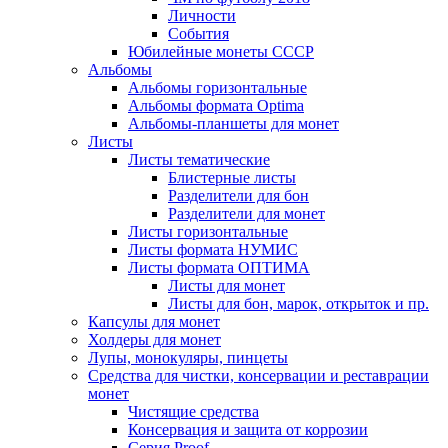
Личности
События
Юбилейные монеты СССР
Альбомы
Альбомы горизонтальные
Альбомы формата Optima
Альбомы-планшеты для монет
Листы
Листы тематические
Блистерные листы
Разделители для бон
Разделители для монет
Листы горизонтальные
Листы формата НУМИС
Листы формата ОПТИМА
Листы для монет
Листы для бон, марок, открыток и пр.
Капсулы для монет
Холдеры для монет
Лупы, монокуляры, пинцеты
Средства для чистки, консервации и реставрации
монет
Чистящие средства
Консервация и защита от коррозии
Серия Proof