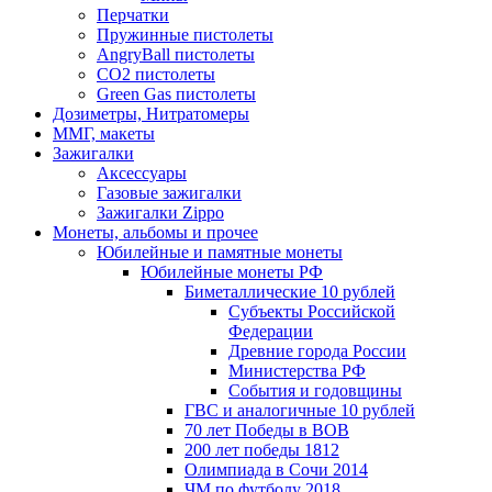
Перчатки
Пружинные пистолеты
AngryBall пистолеты
CO2 пистолеты
Green Gas пистолеты
Дозиметры, Нитратомеры
ММГ, макеты
Зажигалки
Аксессуары
Газовые зажигалки
Зажигалки Zippo
Монеты, альбомы и прочее
Юбилейные и памятные монеты
Юбилейные монеты РФ
Биметаллические 10 рублей
Субъекты Российской
Федерации
Древние города России
Министерства РФ
События и годовщины
ГВС и аналогичные 10 рублей
70 лет Победы в ВОВ
200 лет победы 1812
Олимпиада в Сочи 2014
ЧМ по футболу 2018