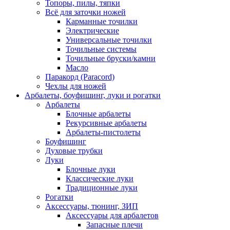
Топоры, пилы, тяпки
Всё для заточки ножей
Карманные точилки
Электрические
Универсальные точилки
Точильные системы
Точильные бруски/камни
Масло
Паракорд (Paracord)
Чехлы для ножей
Арбалеты, боуфишинг, луки и рогатки
Арбалеты
Блочные арбалеты
Рекурсивные арбалеты
Арбалеты-пистолеты
Боуфишинг
Духовые трубки
Луки
Блочные луки
Классические луки
Традиционные луки
Рогатки
Аксессуары, тюнинг, ЗИП
Аксессуары для арбалетов
Запасные плечи