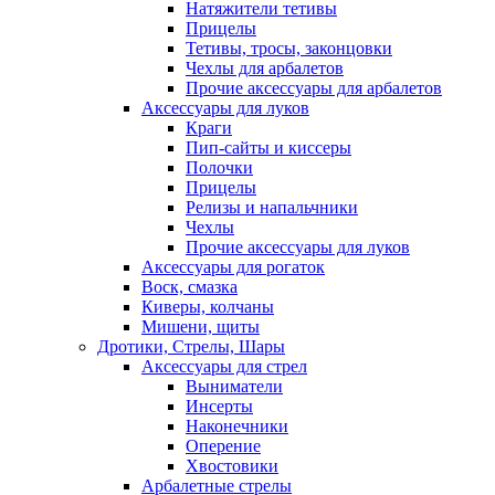
Натяжители тетивы
Прицелы
Тетивы, тросы, законцовки
Чехлы для арбалетов
Прочие аксессуары для арбалетов
Аксессуары для луков
Краги
Пип-сайты и киссеры
Полочки
Прицелы
Релизы и напальчники
Чехлы
Прочие аксессуары для луков
Аксессуары для рогаток
Воск, смазка
Киверы, колчаны
Мишени, щиты
Дротики, Стрелы, Шары
Аксессуары для стрел
Выниматели
Инсерты
Наконечники
Оперение
Хвостовики
Арбалетные стрелы