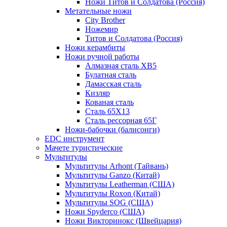
Ножи Титов и Солдатова (Россия)
Метательные ножи
City Brother
Ножемир
Титов и Солдатова (Россия)
Ножи керамбиты
Ножи ручной работы
Алмазная сталь ХВ5
Булатная сталь
Дамасская сталь
Кизляр
Кованая сталь
Сталь 65Х13
Сталь рессорная 65Г
Ножи-бабочки (балисонги)
EDC инструмент
Мачете туристические
Мультитулы
Мультитулы Arhont (Тайвань)
Мультитулы Ganzo (Китай)
Мультитулы Leatherman (США)
Мультитулы Roxon (Китай)
Мультитулы SOG (США)
Ножи Spyderco (США)
Ножи Викторинокс (Швейцария)