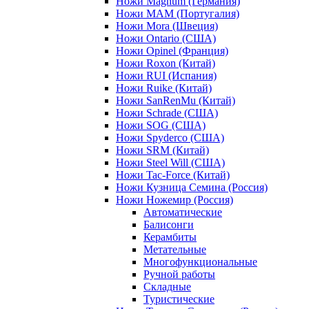
Ножи Magnum (Германия)
Ножи MAM (Португалия)
Ножи Mora (Швеция)
Ножи Ontario (США)
Ножи Opinel (Франция)
Ножи Roxon (Китай)
Ножи RUI (Испания)
Ножи Ruike (Китай)
Ножи SanRenMu (Китай)
Ножи Schrade (США)
Ножи SOG (США)
Ножи Spyderco (США)
Ножи SRM (Китай)
Ножи Steel Will (США)
Ножи Tac-Force (Китай)
Ножи Кузница Семина (Россия)
Ножи Ножемир (Россия)
Автоматические
Балисонги
Керамбиты
Метательные
Многофункциональные
Ручной работы
Складные
Туристические