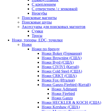
С креплением
С отверстием / с зенковкой
Неокубы
Поисковые магниты
Поисковые щупы
Аксессуары для поисковых магнитов
Сумки
Тросы
Ножи, топоры, EDC, точилки
Ножи
Ножи по бренду
Ножи Boker (Германия)
Ножи Browning (США)
Ножи Byrd (США)
Ножи CIVIVI (Китай)
Ножи Cold Steel (США)
Ножи CRKT (США)
Ножи Fox (Италия)
Ножи Ganzo-Firebird (Китай)
Ножи Adimanti
Ножи Firebird
Ножи Ganzo
Ножи HECKLER & KOCH (США)
Ножи Kershaw (США)