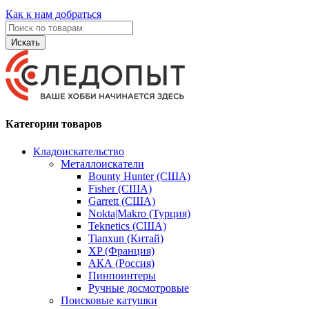
Как к нам добраться
Искать
Категории товаров
Кладоискательство
Металлоискатели
Bounty Hunter (США)
Fisher (США)
Garrett (США)
Nokta|Makro (Турция)
Teknetics (США)
Tianxun (Китай)
XP (Франция)
АКА (Россия)
Пинпоинтеры
Ручные досмотровые
Поисковые катушки