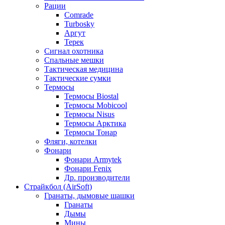
Рации
Comrade
Turbosky
Аргут
Терек
Сигнал охотника
Спальные мешки
Тактическая медицина
Тактические сумки
Термосы
Термосы Biostal
Термосы Mobicool
Термосы Nisus
Термосы Арктика
Термосы Тонар
Фляги, котелки
Фонари
Фонари Armytek
Фонари Fenix
Др. производители
Страйкбол (AirSoft)
Гранаты, дымовые шашки
Гранаты
Дымы
Мины