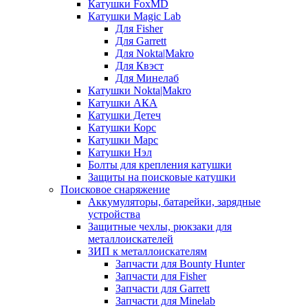
Катушки FoxMD
Катушки Magic Lab
Для Fisher
Для Garrett
Для Nokta|Makro
Для Квэст
Для Минелаб
Катушки Nokta|Makro
Катушки АКА
Катушки Детеч
Катушки Корс
Катушки Марс
Катушки Нэл
Болты для крепления катушки
Защиты на поисковые катушки
Поисковое снаряжение
Аккумуляторы, батарейки, зарядные
устройства
Защитные чехлы, рюкзаки для
металлоискателей
ЗИП к металлоискателям
Запчасти для Bounty Hunter
Запчасти для Fisher
Запчасти для Garrett
Запчасти для Minelab