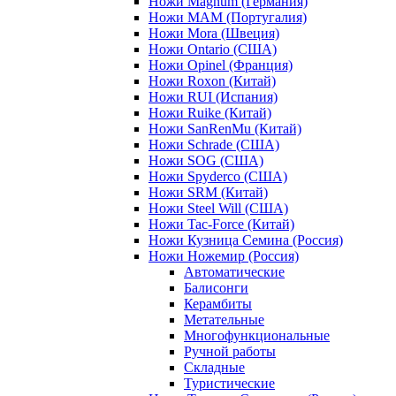
Ножи Magnum (Германия)
Ножи MAM (Португалия)
Ножи Mora (Швеция)
Ножи Ontario (США)
Ножи Opinel (Франция)
Ножи Roxon (Китай)
Ножи RUI (Испания)
Ножи Ruike (Китай)
Ножи SanRenMu (Китай)
Ножи Schrade (США)
Ножи SOG (США)
Ножи Spyderco (США)
Ножи SRM (Китай)
Ножи Steel Will (США)
Ножи Tac-Force (Китай)
Ножи Кузница Семина (Россия)
Ножи Ножемир (Россия)
Автоматические
Балисонги
Керамбиты
Метательные
Многофункциональные
Ручной работы
Складные
Туристические