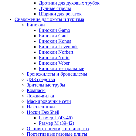
Дротики для духовых трубок
Лучные стрелы
Шарики для рогаток
Снаряжение для охоты и туризма
Бинокли
Бинокли Gamo
Бинокли Gaut
Бинокли Konus
Бинокли Levenhuk
Бинокли Norbert
Бинокли Norin
Бинокли Veber
Бинокли театральные
Бронежилеты и бронешлемы
ДЭЗ средства
Зрительные трубы
Компасы
Ложка-вилка
Маскировочные сети
Наколенники
Носки DexShell
Размер L (43-46)
Размер M (39-42)
Огниво, спички, топливо, газ
Портативные газовые плиты