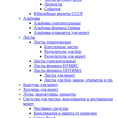
Личности
События
Юбилейные монеты СССР
Альбомы
Альбомы горизонтальные
Альбомы формата Optima
Альбомы-планшеты для монет
Листы
Листы тематические
Блистерные листы
Разделители для бон
Разделители для монет
Листы горизонтальные
Листы формата НУМИС
Листы формата ОПТИМА
Листы для монет
Листы для бон, марок, открыток и пр.
Капсулы для монет
Холдеры для монет
Лупы, монокуляры, пинцеты
Средства для чистки, консервации и реставрации
монет
Чистящие средства
Консервация и защита от коррозии
Серия Proof