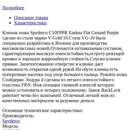
Подробнее
Описание товара
Характеристики
Клинок ножа Spyderco C10FPPR Endura Flat Ground Purple
сделан из стали марки V-Gold 10.Сталь VG-10 была
специально разработана в Японии для производства
высококлассных ножей.Отличается оптимальным составом,
гарантирующим высокую износостойкость,остроту режущей
кромки и хорошую коррозийную стойкость.Спуски клинка
прямые. Запатентованное отверстие в клинке дает
возможность открытия одной рукой.На обухе клинка есть
поперечные насечки под упор большого пальца. Рукоять ножа
Спайдерко Эндура 4 сделана из легкого износостойкого
пластика FRN. Нож оснащен съемной клипсой которую
можно устоновить в четырех положениях. Замок BackLock
работает четко без залипаний. Отличный легкий нож из
качественных материалов за разумные деньги.
Основные технические характеристики:
Производитель:
Spyderco
Модель: