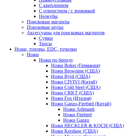
С креплением
С отверстием / с зенковкой
Неокубы
Поисковые магниты
Поисковые щупы
Аксессуары для поисковых магнитов
Сумки
Тросы
Ножи, топоры, EDC, точилки
Ножи
Ножи по бренду
Ножи Boker (Германия)
Ножи Browning (США)
Ножи Byrd (США)
Ножи CIVIVI (Китай)
Ножи Cold Steel (США)
Ножи CRKT (США)
Ножи Fox (Италия)
Ножи Ganzo-Firebird (Китай)
Ножи Adimanti
Ножи Firebird
Ножи Ganzo
Ножи HECKLER & KOCH (США)
Ножи Kershaw (США)