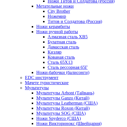
Ножи Титов и Солдатова (Россия)
Метательные ножи
City Brother
Ножемир
Титов и Солдатова (Россия)
Ножи керамбиты
Ножи ручной работы
Алмазная сталь ХВ5
Булатная сталь
Дамасская сталь
Кизляр
Кованая сталь
Сталь 65Х13
Сталь рессорная 65Г
Ножи-бабочки (балисонги)
EDC инструмент
Мачете туристические
Мультитулы
Мультитулы Arhont (Тайвань)
Мультитулы Ganzo (Китай)
Мультитулы Leatherman (США)
Мультитулы Roxon (Китай)
Мультитулы SOG (США)
Ножи Spyderco (США)
Ножи Викторинокс (Швейцария)