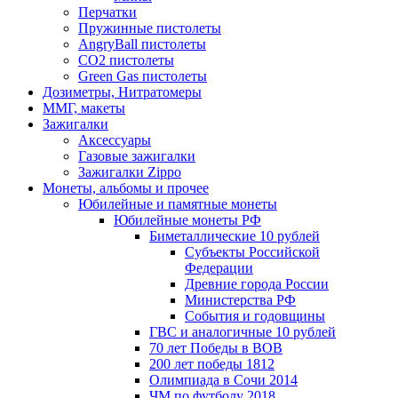
Перчатки
Пружинные пистолеты
AngryBall пистолеты
CO2 пистолеты
Green Gas пистолеты
Дозиметры, Нитратомеры
ММГ, макеты
Зажигалки
Аксессуары
Газовые зажигалки
Зажигалки Zippo
Монеты, альбомы и прочее
Юбилейные и памятные монеты
Юбилейные монеты РФ
Биметаллические 10 рублей
Субъекты Российской
Федерации
Древние города России
Министерства РФ
События и годовщины
ГВС и аналогичные 10 рублей
70 лет Победы в ВОВ
200 лет победы 1812
Олимпиада в Сочи 2014
ЧМ по футболу 2018