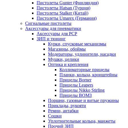
Пистолеты Gunter (Финляндия)
Пистолеты Hatsan (Турция)
Пистолеты Stalker (Китай)
Пистолеты Umarex (Германия)
Сигнальные пистолеты
Аксессуары для пневматики
Аксессуары для PCP
ЗИП и тюнинг
Курки, спусковые механизмы
Магазины, обоймы
Модераторы, удлинители, насадки
Мушки, целики
Оптика и крепления
Коллиматорные прицелы
Планки, кольца, кронштейны
Прицелы Borner
Прицелы Leapers
Прицелы Nikko Stirling
Прицелы ВОМЗ
Поршни, газовые и витые пружины
Приклады, рукояти
Ремни, антабки
Сошки
Уплотнительные кольца, манжеты
Прочий ЗИП