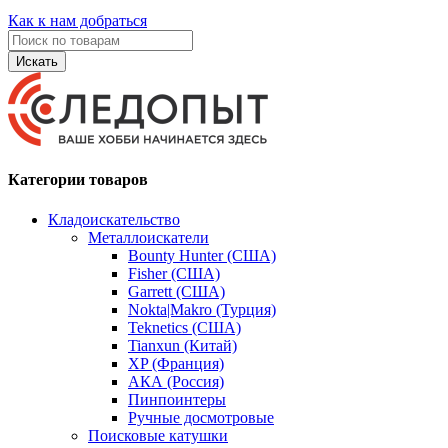
Как к нам добраться
Искать
Категории товаров
Кладоискательство
Металлоискатели
Bounty Hunter (США)
Fisher (США)
Garrett (США)
Nokta|Makro (Турция)
Teknetics (США)
Tianxun (Китай)
XP (Франция)
АКА (Россия)
Пинпоинтеры
Ручные досмотровые
Поисковые катушки