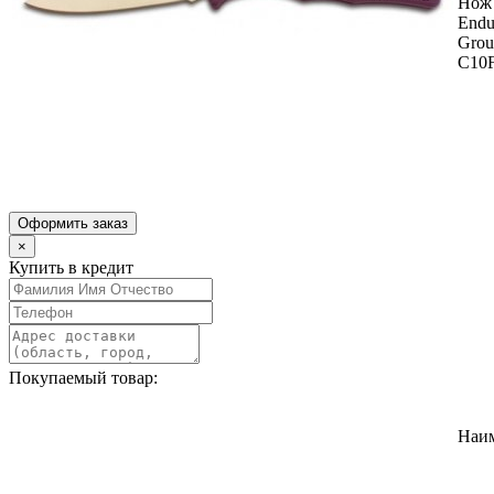
Нож 
Endu
Grou
C10
Оформить заказ
×
Купить в кредит
Покупаемый товар:
Наи