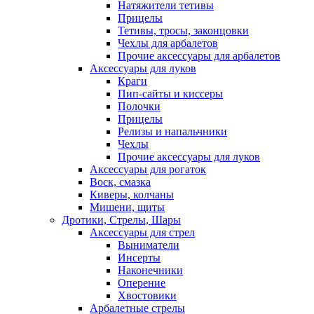
Натяжители тетивы
Прицелы
Тетивы, тросы, законцовки
Чехлы для арбалетов
Прочие аксессуары для арбалетов
Аксессуары для луков
Краги
Пип-сайты и киссеры
Полочки
Прицелы
Релизы и напальчники
Чехлы
Прочие аксессуары для луков
Аксессуары для рогаток
Воск, смазка
Киверы, колчаны
Мишени, щиты
Дротики, Стрелы, Шары
Аксессуары для стрел
Выниматели
Инсерты
Наконечники
Оперение
Хвостовики
Арбалетные стрелы