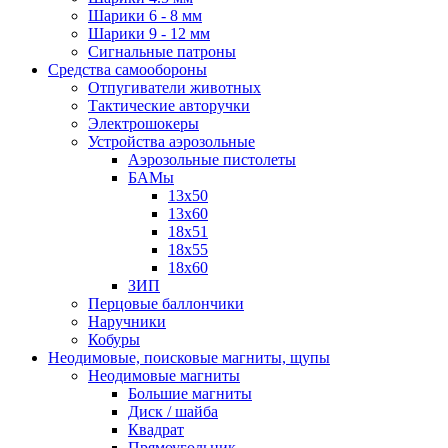
Шарики 6 - 8 мм
Шарики 9 - 12 мм
Сигнальные патроны
Средства самообороны
Отпугиватели животных
Тактические авторучки
Электрошокеры
Устройства аэрозольные
Аэрозольные пистолеты
БАМы
13х50
13х60
18х51
18х55
18х60
ЗИП
Перцовые баллончики
Наручники
Кобуры
Неодимовые, поисковые магниты, щупы
Неодимовые магниты
Большие магниты
Диск / шайба
Квадрат
Прямоугольник