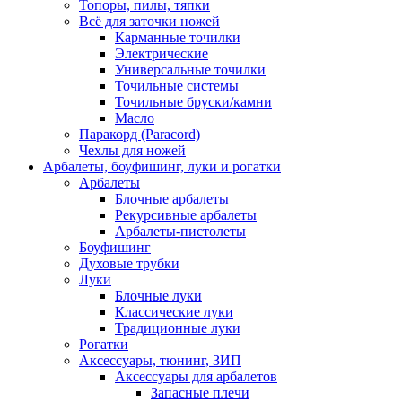
Топоры, пилы, тяпки
Всё для заточки ножей
Карманные точилки
Электрические
Универсальные точилки
Точильные системы
Точильные бруски/камни
Масло
Паракорд (Paracord)
Чехлы для ножей
Арбалеты, боуфишинг, луки и рогатки
Арбалеты
Блочные арбалеты
Рекурсивные арбалеты
Арбалеты-пистолеты
Боуфишинг
Духовые трубки
Луки
Блочные луки
Классические луки
Традиционные луки
Рогатки
Аксессуары, тюнинг, ЗИП
Аксессуары для арбалетов
Запасные плечи