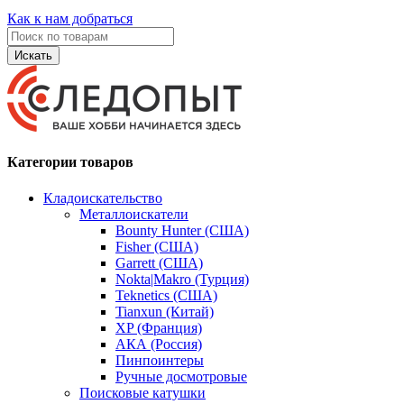
Как к нам добраться
Искать
Категории товаров
Кладоискательство
Металлоискатели
Bounty Hunter (США)
Fisher (США)
Garrett (США)
Nokta|Makro (Турция)
Teknetics (США)
Tianxun (Китай)
XP (Франция)
АКА (Россия)
Пинпоинтеры
Ручные досмотровые
Поисковые катушки