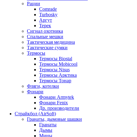
Рации
Comrade
Turbosky
Аргут
Терек
Сигнал охотника
Спальные мешки
Тактическая медицина
Тактические сумки
Термосы
Термосы Biostal
Термосы Mobicool
Термосы Nisus
Термосы Арктика
Термосы Тонар
Фляги, котелки
Фонари
Фонари Armytek
Фонари Fenix
Др. производители
Страйкбол (AirSoft)
Гранаты, дымовые шашки
Гранаты
Дымы
Мины