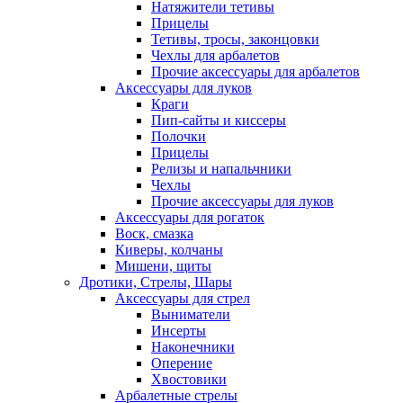
Натяжители тетивы
Прицелы
Тетивы, тросы, законцовки
Чехлы для арбалетов
Прочие аксессуары для арбалетов
Аксессуары для луков
Краги
Пип-сайты и киссеры
Полочки
Прицелы
Релизы и напальчники
Чехлы
Прочие аксессуары для луков
Аксессуары для рогаток
Воск, смазка
Киверы, колчаны
Мишени, щиты
Дротики, Стрелы, Шары
Аксессуары для стрел
Выниматели
Инсерты
Наконечники
Оперение
Хвостовики
Арбалетные стрелы