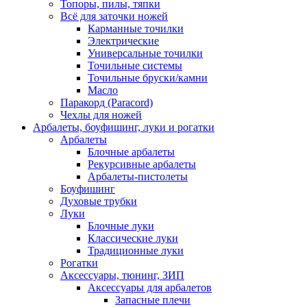
Топоры, пилы, тяпки
Всё для заточки ножей
Карманные точилки
Электрические
Универсальные точилки
Точильные системы
Точильные бруски/камни
Масло
Паракорд (Paracord)
Чехлы для ножей
Арбалеты, боуфишинг, луки и рогатки
Арбалеты
Блочные арбалеты
Рекурсивные арбалеты
Арбалеты-пистолеты
Боуфишинг
Духовые трубки
Луки
Блочные луки
Классические луки
Традиционные луки
Рогатки
Аксессуары, тюнинг, ЗИП
Аксессуары для арбалетов
Запасные плечи