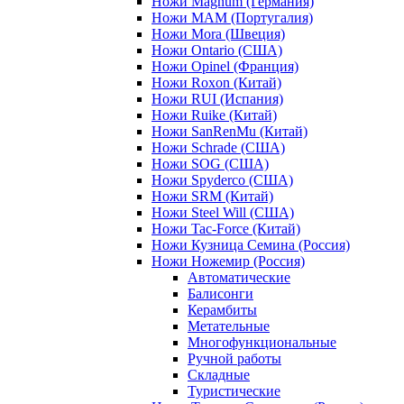
Ножи Magnum (Германия)
Ножи MAM (Португалия)
Ножи Mora (Швеция)
Ножи Ontario (США)
Ножи Opinel (Франция)
Ножи Roxon (Китай)
Ножи RUI (Испания)
Ножи Ruike (Китай)
Ножи SanRenMu (Китай)
Ножи Schrade (США)
Ножи SOG (США)
Ножи Spyderco (США)
Ножи SRM (Китай)
Ножи Steel Will (США)
Ножи Tac-Force (Китай)
Ножи Кузница Семина (Россия)
Ножи Ножемир (Россия)
Автоматические
Балисонги
Керамбиты
Метательные
Многофункциональные
Ручной работы
Складные
Туристические