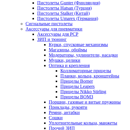
Пистолеты Gunter (Финляндия)
Пистолеты Hatsan (Турция)
Пистолеты Stalker (Китай)
Пистолеты Umarex (Германия)
Сигнальные пистолеты
Аксессуары для пневматики
Аксессуары для PCP
ЗИП и тюнинг
Курки, спусковые механизмы
Магазины, обоймы
Модераторы, удлинители, насадки
Мушки, целики
Оптика и крепления
Коллиматорные прицелы
Планки, кольца, кронштейны
Прицелы Borner
Прицелы Leapers
Прицелы Nikko Stirling
Прицелы ВОМЗ
Поршни, газовые и витые пружины
Приклады, рукояти
Ремни, антабки
Сошки
Уплотнительные кольца, манжеты
Прочий ЗИП