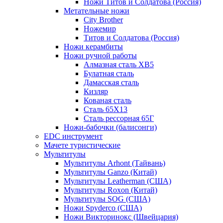
Ножи Титов и Солдатова (Россия)
Метательные ножи
City Brother
Ножемир
Титов и Солдатова (Россия)
Ножи керамбиты
Ножи ручной работы
Алмазная сталь ХВ5
Булатная сталь
Дамасская сталь
Кизляр
Кованая сталь
Сталь 65Х13
Сталь рессорная 65Г
Ножи-бабочки (балисонги)
EDC инструмент
Мачете туристические
Мультитулы
Мультитулы Arhont (Тайвань)
Мультитулы Ganzo (Китай)
Мультитулы Leatherman (США)
Мультитулы Roxon (Китай)
Мультитулы SOG (США)
Ножи Spyderco (США)
Ножи Викторинокс (Швейцария)