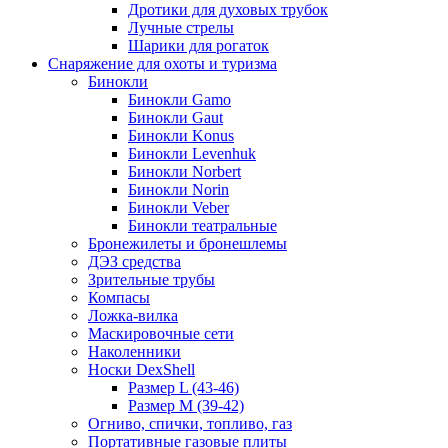
Дротики для духовых трубок
Лучные стрелы
Шарики для рогаток
Снаряжение для охоты и туризма
Бинокли
Бинокли Gamo
Бинокли Gaut
Бинокли Konus
Бинокли Levenhuk
Бинокли Norbert
Бинокли Norin
Бинокли Veber
Бинокли театральные
Бронежилеты и бронешлемы
ДЭЗ средства
Зрительные трубы
Компасы
Ложка-вилка
Маскировочные сети
Наколенники
Носки DexShell
Размер L (43-46)
Размер M (39-42)
Огниво, спички, топливо, газ
Портативные газовые плиты