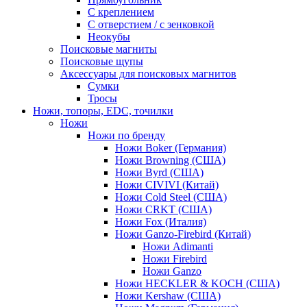
С креплением
С отверстием / с зенковкой
Неокубы
Поисковые магниты
Поисковые щупы
Аксессуары для поисковых магнитов
Сумки
Тросы
Ножи, топоры, EDC, точилки
Ножи
Ножи по бренду
Ножи Boker (Германия)
Ножи Browning (США)
Ножи Byrd (США)
Ножи CIVIVI (Китай)
Ножи Cold Steel (США)
Ножи CRKT (США)
Ножи Fox (Италия)
Ножи Ganzo-Firebird (Китай)
Ножи Adimanti
Ножи Firebird
Ножи Ganzo
Ножи HECKLER & KOCH (США)
Ножи Kershaw (США)