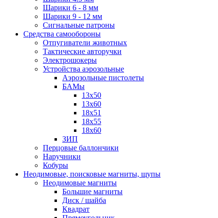
Шарики 6 - 8 мм
Шарики 9 - 12 мм
Сигнальные патроны
Средства самообороны
Отпугиватели животных
Тактические авторучки
Электрошокеры
Устройства аэрозольные
Аэрозольные пистолеты
БАМы
13х50
13х60
18х51
18х55
18х60
ЗИП
Перцовые баллончики
Наручники
Кобуры
Неодимовые, поисковые магниты, щупы
Неодимовые магниты
Большие магниты
Диск / шайба
Квадрат
Прямоугольник