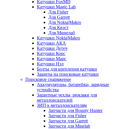
Катушки FoxMD
Катушки Magic Lab
Для Fisher
Для Garrett
Для Nokta|Makro
Для Квэст
Для Минелаб
Катушки Nokta|Makro
Катушки АКА
Катушки Детеч
Катушки Корс
Катушки Марс
Катушки Нэл
Болты для крепления катушки
Защиты на поисковые катушки
Поисковое снаряжение
Аккумуляторы, батарейки, зарядные
устройства
Защитные чехлы, рюкзаки для
металлоискателей
ЗИП к металлоискателям
Запчасти для Bounty Hunter
Запчасти для Fisher
Запчасти для Garrett
Запчасти для Minelab