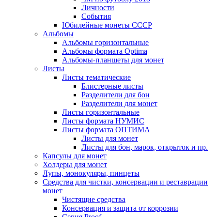
Личности
События
Юбилейные монеты СССР
Альбомы
Альбомы горизонтальные
Альбомы формата Optima
Альбомы-планшеты для монет
Листы
Листы тематические
Блистерные листы
Разделители для бон
Разделители для монет
Листы горизонтальные
Листы формата НУМИС
Листы формата ОПТИМА
Листы для монет
Листы для бон, марок, открыток и пр.
Капсулы для монет
Холдеры для монет
Лупы, монокуляры, пинцеты
Средства для чистки, консервации и реставрации
монет
Чистящие средства
Консервация и защита от коррозии
Серия Proof