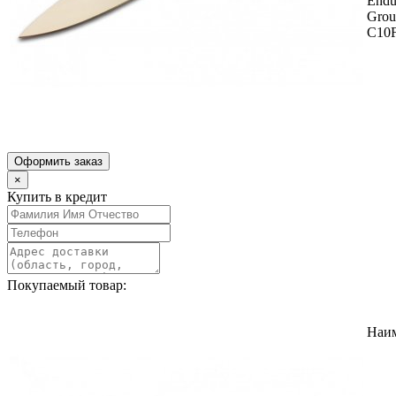
Endu
Grou
C10
Оформить заказ
×
Купить в кредит
Покупаемый товар:
Наи