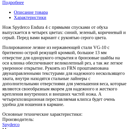
Подробнее
Описание товара
Характеристики
Нож Spyderco Endura 4 с прямыми спусками от обуха
выпускается в четырех цветах: синий, зеленый, коричневый и
серый. Перед вами вариант с рукоятью серого цвета.
Полированное лезвие из нержавеющей стали VG-10 с
бритвенно острой режущей кромкой, большое 13 мм
отверстие для однорукого открытия и бронзовые шайбы на
оси клинка обеспечивают великолепный рез, а так же легкое
уверенное открытие. Рукоять из FRN проштампована
двунаправленными текстурами для надежного нескользящего
хвата, внутри находятся стальные лайнеры с
дополнительными отверстиями для уменьшения веса, которые
являются своеобразным якорем для надежного и жесткого
крепления внутренних и внешних частей ножа. А
четырехпозиционная переставляемая клипса будет очень
удобна для ношения в кармане.
Основные технические характеристики:
Производитель:
Spyderco