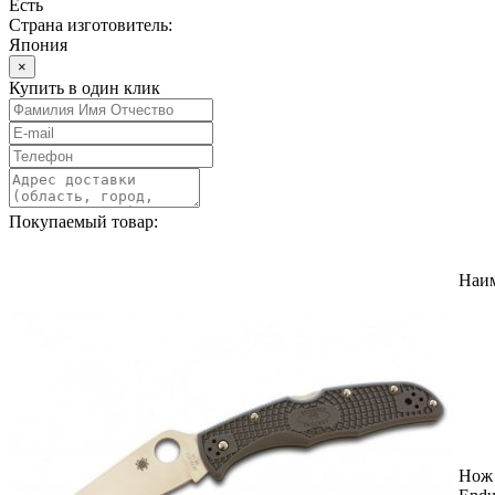
Есть
Страна изготовитель:
Япония
×
Купить в один клик
Покупаемый товар:
Наи
Нож 