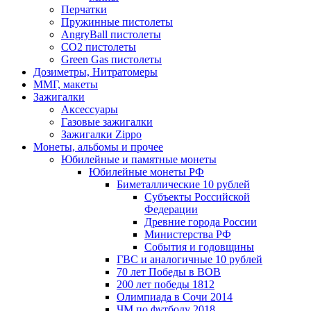
Перчатки
Пружинные пистолеты
AngryBall пистолеты
CO2 пистолеты
Green Gas пистолеты
Дозиметры, Нитратомеры
ММГ, макеты
Зажигалки
Аксессуары
Газовые зажигалки
Зажигалки Zippo
Монеты, альбомы и прочее
Юбилейные и памятные монеты
Юбилейные монеты РФ
Биметаллические 10 рублей
Субъекты Российской
Федерации
Древние города России
Министерства РФ
События и годовщины
ГВС и аналогичные 10 рублей
70 лет Победы в ВОВ
200 лет победы 1812
Олимпиада в Сочи 2014
ЧМ по футболу 2018